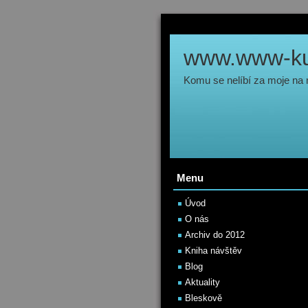
www.www-kul
Komu se nelíbí za moje na
Menu
Úvod
O nás
Archiv do 2012
Kniha návštěv
Blog
Aktuality
Bleskově