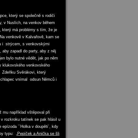
pce, který se společně s rodiči
ahy, v Nuslích, na venkov během
 který má problémy s tím, že je
. Na venkově v Kalvařově, kam se
u i strýcem, s venkovskými
 aby zapadl do party, aby z něj
…jen bylo nutné vědět, jak po něm
ěhy klukovského venkovského
ní Zdeňku Svěrákovi, který
 chlapec vnímal odsun Němců i
ž mu například vštěpoval při
v rozkroku tatínek se pak hlásil u
 epízoda ´´Holka v doupěti´, kdy
py typu: „
Pepíček a Anička se šli