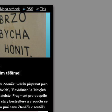
Mapa stránek
RSS
Tisk
!
ilm těšíme!
ní Zdeněk Svěrák připravil jako
hvích´, ´Povídkách´ a ´Nových
adatelství Fragment pro dospělé
staly bestsellery a v součtu se
mo jiné cenu čtenářů v soutěži