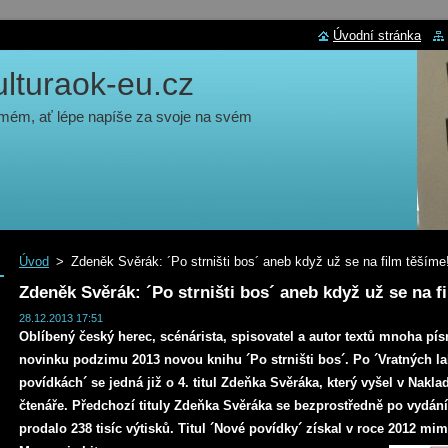
Úvodní stránka
turaok-eu.cz
 mém, ať lépe napíše za svoje na svém
Úvod
>
Zdeněk Svěrák: ´Po strništi bos´ aneb když už se na film těšíme
Zdeněk Svěrák: ´Po strništi bos´ aneb když už se na f
28.12.2013 17:51
Oblíbený český herec, scénárista, spisovatel a autor textů mnoha pís
novinku podzimu 2013 novou knihu ´Po strništi bos´. Po ´Vratných la
povídkách´ se jedná již o 4. titul Zdeňka Svěráka, který vyšel v Nakl
čtenáře. Předchozí tituly Zdeňka Svěráka se bezprostředně po vydání 
prodalo 238 tisíc výtisků. Titul ´Nové povídky´ získal v roce 2012 mi