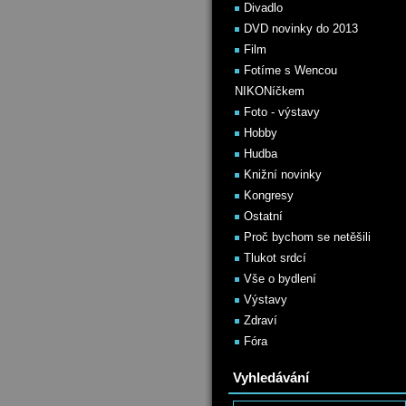
Divadlo
DVD novinky do 2013
Film
Fotíme s Wencou
NIKONíčkem
Foto - výstavy
Hobby
Hudba
Knižní novinky
Kongresy
Ostatní
Proč bychom se netěšili
Tlukot srdcí
Vše o bydlení
Výstavy
Zdraví
Fóra
Vyhledávání