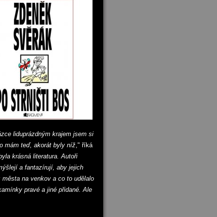
házce liduprázdným krajem jsem si
co mám teď, akorát byly níž
," říká
yla krásná literatura. Autoři
ýšlejí a fantazírují, aby jejich
z města na venkov a co to udělalo
kamínky pravé a jiné přidané. Ale