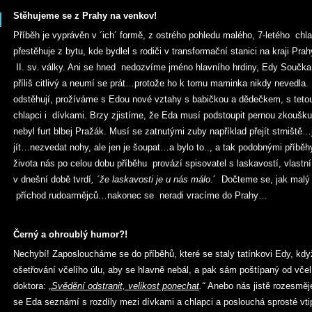
Stěhujeme se z Prahy na venkov!
Příběh je vyprávěn v ´ich´ formě, z ostrého pohledu malého, 7-letého chla
přestěhuje z bytu, kde bydlel s rodiči v transformační stanici na kraji Pr
II. sv. války. Ani se hned nedozvíme jméno hlavního hrdiny, Edy Součka,
příliš citlivý a neumí se prát…protože ho k tomu maminka nikdy nevedla
odstěhují, prožíváme s Edou nové vztahy s babičkou a dědečkem, s teto
chlapci i dívkami. Brzy zjistíme, že Eda musí podstoupit pernou zkoušku,
nebyl furt blbej Pražák. Musí se zatnutými zuby například přejít strniště
jít…nezvedat nohy, ale jen je šoupat…a bylo to.., a tak podobnými příb
života nás po celou dobu příběhu provází spisovatel s laskavostí, vlast
v dnešní době tvrdí
, ´že laskavosti je u nás málo
.´ Dočteme se, jak malý
příchod rudoarmějců…nakonec se neradi vracíme do Prahy…
Černý a ohroublý humor?!
Nechybí! Zaposloucháme se do příběhů, které se staly tatínkovi Edy, kdy
ošetřování včelího úlu, aby se hlavně nebál, a pak sám poštípaný od včel 
doktora: „
Svědění odstranit, velikost ponechat
.“
Anebo nás jistě rozesměje
se Eda seznámí s rozdíly mezi dívkami a chlapci a poslouchá sprosté vti