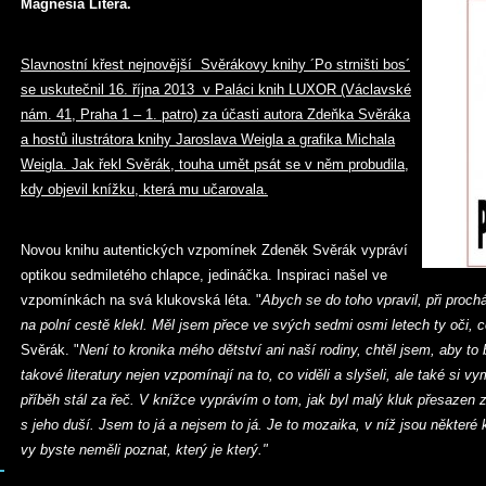
Magnesia Litera.
Slavnostní křest nejnovější Svěrákovy knihy ´Po strništi bos´
se uskutečnil 16. října 2013 v Paláci knih LUXOR (Václavské
nám. 41, Praha 1 – 1. patro) za účasti autora Zdeňka Svěráka
a hostů ilustrátora knihy Jaroslava Weigla a grafika Michala
Weigla. Jak řekl Svěrák, touha umět psát se v něm probudila,
kdy objevil knížku, která mu učarovala.
Novou knihu autentických vzpomínek Zdeněk Svěrák vypráví
optikou sedmiletého chlapce, jedináčka. Inspiraci našel ve
vzpomínkách na svá klukovská léta. "
Abych se do toho vpravil, při proc
na polní cestě klekl. Měl jsem přece ve svých sedmi osmi letech ty oči, 
Svěrák. "
Není to kronika mého dětství ani naší rodiny, chtěl jsem, aby to b
takové literatury nejen vzpomínají na to, co viděli a slyšeli, ale také si vym
příběh stál za řeč. V knížce vyprávím o tom, jak byl malý kluk přesazen 
s jeho duší. Jsem to já a nejsem to já. Je to mozaika, v níž jsou některé 
vy byste neměli poznat, který je který."