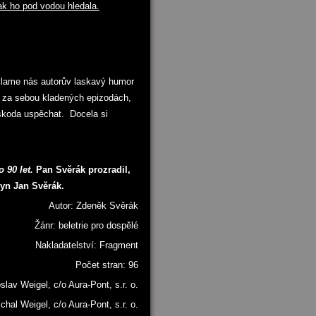
tak ho pod vodou hledala.
klame nás autorův laskavý humor
u za sebou kladených epizodách,
škoda uspěchat. Docela si
 90 let.
Pan Svěrák prozradil,
syn Jan Svěrák.
Autor: Zdeněk Svěrák
Žánr: beletrie pro dospělé
Nakladatelství: Fragment
Počet stran: 96
oslav Weigel, c/o Aura-Pont, s.r. o.
hal Weigel, c/o Aura-Pont, s.r. o.