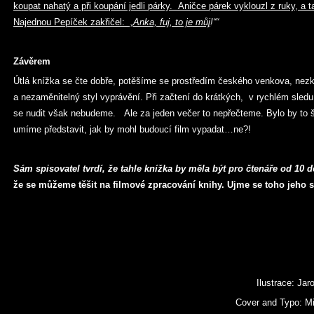
koupat nahatý a při koupání jedli párky. Aničce párek vyklouzl z ruky, a 
Najednou Pepíček zakřičel: „
Anka, fuj, to je můj
!““
Závěrem
Útlá knížka se čte dobře, potěšíme se prostředím českého venkova, nez
a nezaměnitelný styl vyprávění. Při začtení do krátkých, v rychlém sled
se nudit však nebudeme. Ale za jeden večer to nepřečteme. Bylo by to 
umíme představit, jak by mohl budoucí film vypadat…ne?!
Sám spisovatel tvrdí, že tahle knížka by měla být pro čtenáře od 10 do
že se můžeme těšit na filmové zpracování knihy. Ujme se toho jeho 
Ilustrace: Jar
Cover and Typo: Mic