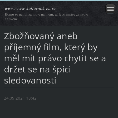
www.www-kulturaok-eu.cz
Komu se nelíbí za moje na mém, ať lépe napíše za svoje
na svém
Zbožňovaný aneb
příjemný film, který by
měl mít právo chytit se a
držet se na špici
sledovanosti
24.09.2021 18:42