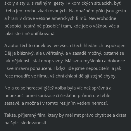
školy a stylu, s reálnými gesty i v komických situacích, byť
třeba jen trochu zkarikovaných. Na opačném pólu jsou gesta
a hraní v drtivé většině amerických filmů. Nevěrohodně
působící, teatrálně působící i tam, kde jde o vážnou věc a
jaksi sterilně unifikovaná.
A autor těchto řádek byl ve všech třech hledáních uspokojen.
Děj je bláznivý, ale uvěřitelný, a v zásadě možný, ostatně se
tak nějak asi i stal doopravdy. Má svou myšlenku a dokonce
i své mravní ponaučení. I když lidé jsme nepoučitelní a jak
řece moudře ve filmu, všichni chlapi dělají stejné chyby.
No a co se herectví týče? Volba byla víc než správná a
nebezpečí amerikanizace či českého průměru v téhle
sestavě, a možná i v tomto režijním vedení nehrozí.
Takže, příjemný film, který by měl mít právo chytit se a držet
na špici sledovanosti.