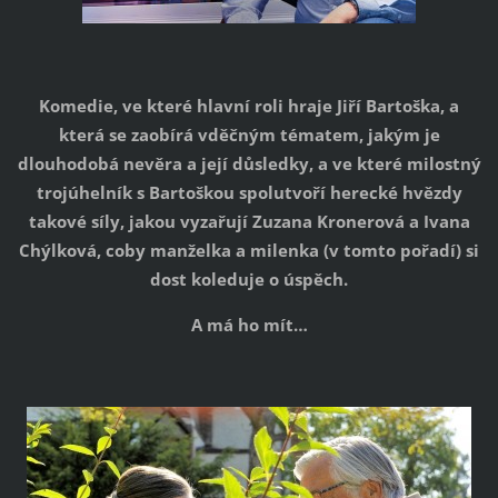
Komedie, ve které hlavní roli hraje Jiří Bartoška, a
která se zaobírá vděčným tématem, jakým je
dlouhodobá nevěra a její důsledky, a ve které milostný
trojúhelník s Bartoškou spolutvoří herecké hvězdy
takové síly, jakou vyzařují Zuzana Kronerová a Ivana
Chýlková, coby manželka a milenka (v tomto pořadí) si
dost koleduje o úspěch.
A má ho mít…