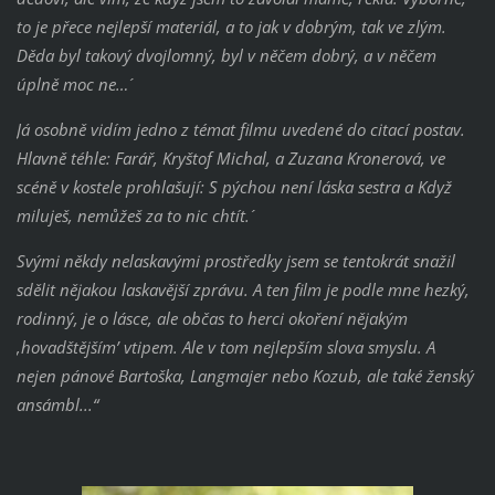
to je přece nejlepší materiál, a to jak v dobrým, tak ve zlým.
Děda byl takový dvojlomný, byl v něčem dobrý, a v něčem
úplně moc ne…´
Já osobně vidím jedno z témat filmu uvedené do citací postav.
Hlavně téhle: Farář, Kryštof Michal, a Zuzana Kronerová, ve
scéně v kostele prohlašují: ´S pýchou není láska sestra a Když
miluješ, nemůžeš za to nic chtít.´
Svými někdy nelaskavými prostředky jsem se tentokrát snažil
sdělit nějakou laskavější zprávu. A ten film je podle mne hezký,
rodinný, je o lásce, ale občas to herci okoření nějakým
‚hovadštějším’ vtipem. Ale v tom nejlepším slova smyslu. A
nejen pánové Bartoška, Langmajer nebo Kozub, ale také ženský
ansámbl...“