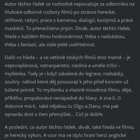
Autor těchto řádek se rozhodně nepovažuje za odborníka na
hluboké odborné rozbory filmů po stránce herecké,
střihové, režijní, práce s kamerou, dialogů, kostýmů a práce
maskérů. To přenecháme jiným. Divák, autor těchto řádek,
hledá v každém filmu hodnověrnost, třeba s nadsázkou,
třeba s fantazií, ale stále ještě uvěřitelnost.
Další co hledá – a ve většině českých filmů dost marně – je
neprvoplánová, netranparetní, násilná a uměle trčící –
myšlenka. Tady je i když zabalená do legrace, nadsázky,
souhry náhod které děj posouvají k jeho před koncem už
tušené pointě. To myšlenku a vlastně moudrost filmu, děje,
příběhu, propašovává nenápadně do hlavy. A zná-li, či
dokonce má-li, také nějakou tu Olgu a Danu, má pak
opravdu dost o čem přemýšlet… Což je dobře.
A poslední, co autor těchto řádek, divák, také hledá ve filmu,
je herecký výkon. A vzor má ve stylu hraní herci anglické