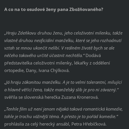
A co na to osudové ženy pana Zbožňovaného?
„Hraju Zdeňkovu druhou ženu, jeho celoživotní milenku, takže
vlastně druhou neoficiální manželku, které se jeho rozhodnutí
vztah se mnou ukončit nelíbí. V reálném životě bych se ale
něčeho takového určitě účastnit nechtěla.“
Dodává
představitelka celoživotní milenky, lékařky z oddělení
ortopedie, Dany, Ivana Chýlková.
„Já hraju zákonitou manželku. A je to velmi tolerantní, milující
a hlavně věřící žena, takže manželský slib je pro ni závazný.“
svěřila se slovenská herečka Zuzana Kronerová.
„Tenhle film už není jenom nějaká taková romantická komedie,
tohle je trochu vážnější téma. A přesto je to pořád komedie.“
prohlásila za celý herecký ansábl, Petra Hřebíčková.