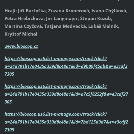
Hrají: Jiří Bartoška, Zuzana Kronerová, Ivana Chýlková,
Petra Hřebíčková, Jiří Langmajer, Štěpán Kozub,
Martina Czyžová, Taťjana Medvecká, Lukáš Melník,
Kryštof Michal
www.bioscop.cz
https://bioscop.us6.list-manage.com/track/click?
u=24d791b17e0435a339d8c48a1&id=d9b09f45ab&e=e3cdf2
7305
https://bioscop.us6.list-manage.com/track/click?
u=24d791b17e0435a339d8c48a1&id=a7c5f8252f&e=e3cdf27
305
https://bioscop.us6.list-manage.com/track/click?
u=24d791b17e0435a339d8c48a1&id=7bd125d9d7&e=e3cdf2
7305