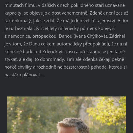
minutách filmu, v dalších dnech poklidného stáří uznávané
kapacity, se objevuje a dost vehementně, Zdeněk není zas až
tak dokonalý, jak se zdál. Že má jedno veliké tajemství. A tím
je už bezmála čtyřicetiletý milenecký poměr s kolegyní
z nemocnice, ortopedkou, Danou (Ivana Chýlková). Zádrhel
je v tom, že Dana celkem automaticky předpokládá, že na ni
konečně bude mít Zdeněk víc času a přestanou se jen tajně
stýkat, ale dají to dohromady. Tím ale Zdeňka čekají pěkně
horké chvilky a rozhodně ne bezstarostná pohoda, kterou si
na stáro plánoval...