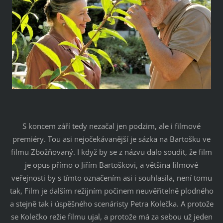
S koncem září tedy nezačal jen podzim, ale i filmové
premiéry. Tou asi nejočekávanější je sázka na Bartošku ve
filmu Zbožňovaný. I když by se z názvu dalo soudit, že film
je opus přímo o Jiřím Bartoškovi, a většina filmové
veřejnosti by s tímto označením asi i souhlasila, není tomu
tak, Film je dalším režijním počinem neuvěřitelně plodného
a stejně tak i úspěšného scenáristy Petra Kolečka. A protože
se Kolečko režie filmu ujal, a protože má za sebou už jeden