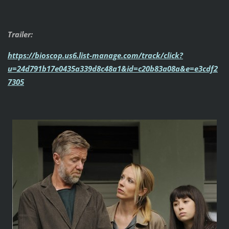
Trailer:
https://bioscop.us6.list-manage.com/track/click?
u=24d791b17e0435a339d8c48a1&id=c20b83a08a&e=e3cdf2
7305