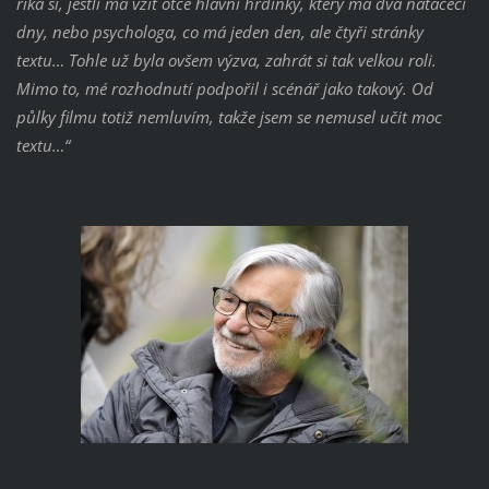
říká si, jestli má vzít otce hlavní hrdinky, který má dva natáčecí
dny, nebo psychologa, co má jeden den, ale čtyři stránky
textu… Tohle už byla ovšem výzva, zahrát si tak velkou roli.
Mimo to, mé rozhodnutí podpořil i scénář jako takový. Od
půlky filmu totiž nemluvím, takže jsem se nemusel učit moc
textu…“