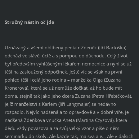
Stručný nástin oč jde
Uznávaný a všemi oblíbený pediatr Zdeněk (Jiří Bartoška)
odchází ve slávě, úctě a s pompou do důchodu. Celý život
byl především vyhlášeným lékařem nemocnice a nyní se už
těší na zasloužený odpočinek. Ještě víc se však na první
pohled těší i celá jeho rodina – manželka Olga (Zuzana
Kronerová), která se už nemůže dočkat, až ho bude mít
doma, stejně tak jako jeho dcera Zuzana (Petra Hřebíčková),
jejíž manželství s Karlem (Jiří Langmajer) se nedávno
rozpadlo. Nejvíc nadšená a to opravdově a v dobré víře, je
nadšená Zdeňkova vnučka Aneta (Martina Czyžová), která
dědu vždy považovala za svůj velký vzor a píše o něm
seminárku do školy. Ale každé tak, má svá ale… Ale v dalších