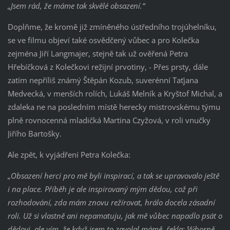
„Jsem rád, že máme tak skvělé obsazení.“
Doplňme, že kromě již zmíněného ústředního trojúhelníku,
se ve filmu objeví také osvědčený vůbec a pro Kolečka
zejména Jiří Langmajer, stejně tak už ověřená Petra
Hřebíčková z Kolečkovi režijní prvotiny, - Přes prsty, dále
zatím nepříliš známý Štěpán Kozub, suverénní Taťjana
Medvecká, v menších rolích, Lukáš Melník a Kryštof Michal, a
zdaleka ne na posledním místě herecky mistrovskému týmu
plně rovnocenná mladičká Martina Czyžová, v roli vnučky
Jiřího Bartošky.
Ale zpět, k vyjádření Petra Kolečka:
„Obsazení herci pro mě byli inspirací, a tak se upravovalo ještě
i na place. Příběh je ale inspirovaný mým dědou, což při
rozhodování, zda mám znovu režírovat, hrálo docela zásadní
roli. Už si vlastně ani nepamatuju, jak mě vůbec napadlo psát o
dědovi, ale vím, že když jsem to zavolal mámě, řekla: ´Výborně,