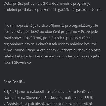
třeba přičíst pohodlí diváků a doprovodné programy,
hudební produkce v podzemních garážích či gastropotěšení.
Pro mimopražské je to sice příjemné, pro organizátory ale
dost velká zátěž, když po ukončení programu v Praze jede
road show s částí filmů, po městech republiky v rámci
regionálních ozvěn. Febiofest tak ovšem nabídne kvalitní
filmy i mimo Prahu. A vzhledem k vazbám duchovního otce
celého Febiofestu - Fera Feniče - zamíří festival také na jeho
rodné Slovensko.
Fero Fenič…
Když už jsme to nakousli, tak pár slov o Feru Feničovi.
Narodil se na Slovensku. Studoval žurnalistiku na FFUK
v Bratislavě, a pak absolvoval obor filmové a televizní