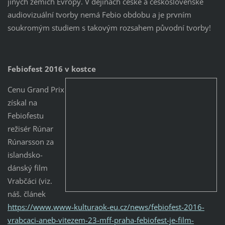
jiných zemích Evropy. V dějinách české a československé
audiovizuální tvorby nemá Febio obdobu a je prvním
soukromým studiem s takovým rozsahem původní tvorby!
Febiofest 2016 v kostce
Cenu Grand Prix
získal na
Febiofestu
režisér Rúnar
Rúnarsson za
islandsko-
dánský film
Vrabčáci (viz.
náš. článek
https://www.www-kulturaok-eu.cz/news/febiofest-2016-
vrabcaci-aneb-vitezem-23-mff-praha-febiofest-je-film-