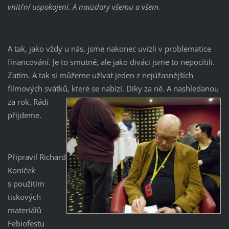
vnitřní uspokojení. A navzdory všemu a všem.
A tak, jako vždy u nás, jsme nakonec uvízli v problematice
financování. Je to smutné, ale jako diváci jsme to nepocítili.
Zatím. A tak si můžeme užívat jeden z nejúžasnějších
filmových svátků, které se nabízí. Díky za ně. A nashledanou
z
a rok. Rádi
přijdeme.
Připravil Richard
Koníček
s použitím
tiskových
materiálů
Febiofestu