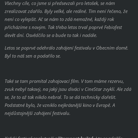
Všechny cíle, co jsme si předsevzali pro letošek, se nám
zrealizovat zdařilo. Byly velké, ale reálné. Tím není řečeno, že
není co vylepšit. Ač se nám to zdá nemožné, každý rok
přicházíme s novým. Tak třeba letos trval poprvé Febiofest
devět dní. Osvědčilo se a bude to tak i nadále.
Letos se poprvé odehrálo zahájení festivalu v Obecním domě.
Byl to náš sen a podařilo se.
Také se tam promítal zahajovací film. V tom máme rezervu,
zvuk nebyl takový, na jaký jsou diváci v CineStar zvyklí. Ale zdá
se, že to až tak nikdo nebral. To se dá technicky dořešit.
Podstatné bylo, že vzniklo nejkrásnější kino v Evropě. A
nejdůstojnější zahájení festivalu.