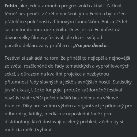
Febio
jako jednu z mnoha progresivních aktivit. Začínal
téměř bez peněz, z čirého nadšení týmu Febio a byl určen
přátelům společnosti a filmovým fanouškům. Ani za 23 let
se to v tomto moc nezměnilo. Dnes je sice Febiofest už
dávno velký filmový festival, ale drží si svůj od
počátku deklarovaný profil a cíl: „
Vše pro diváka
“.
Festival si zakládá na tom, že přináší to nejlepší a nejnovější
ze světa, rozčleněné do řady tematických a vyprofilovaných
sekcí, s důrazem na kvalitní projekce a nezbytnou
přítomnost řady slavných a ještě slavnějších hostů. Statistiky
jasně ukazují, že to funguje, protože každoročně festival
navštíví stále větší počet diváků bez ohledu na věkové
hranice. Díky preciznímu výběru a organizaci je přínosný pro
odborníky, kritiky, média a v neposlední řadě i pro
distributory, kteří dostávají ucelený přehled, z čeho by si
mohli (a měli !) vybírat.