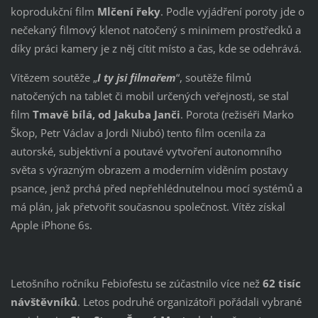
koprodukční film
Mlčení řeky
. Podle vyjádření poroty jde o
nečekaný filmový klenot natočený s minimem prostředků a
díky práci kamery je z něj cítit místo a čas, kde se odehrává.
Vítězem soutěže „
I ty jsi filmařem
“, soutěže filmů
natočených na tablet či mobil určených veřejnosti, se stal
film
Tmavě bílá, od Jakuba Janči
. Porota (režiséři Marko
Škop, Petr Václav a Jordi Niubó) tento film ocenila za
autorské, subjektivní a poutavé vytvoření autonomního
světa s výrazným obrazem a moderním viděním postavy
psance, jenž prchá před nepřehlédnutelnou mocí systémů a
má plán, jak přetvořit současnou společnost. Vítěz získal
Apple iPhone 6s.
Letošního ročníku Febiofestu se zúčastnilo více než
62 tisíc
návštěvníků
. Letos podruhé organizátoři pořádali vybrané