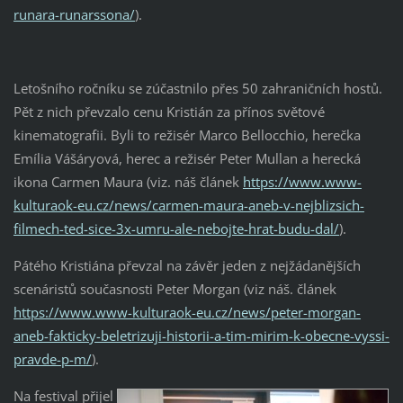
runara-runarssona/
).
Letošního ročníku se zúčastnilo přes 50 zahraničních hostů.
Pět z nich převzalo cenu Kristián za přínos světové
kinematografii. Byli to režisér Marco Bellocchio, herečka
Emília Vášáryová, herec a režisér Peter Mullan a herecká
ikona Carmen Maura (viz. náš článek
https://www.www-
kulturaok-eu.cz/news/carmen-maura-aneb-v-nejblizsich-
filmech-ted-sice-3x-umru-ale-nebojte-hrat-budu-dal/
).
Pátého Kristiána převzal na závěr jeden z nejžádanějších
scenáristů současnosti Peter Morgan (viz náš. článek
https://www.www-kulturaok-eu.cz/news/peter-morgan-
aneb-fakticky-beletrizuji-historii-a-tim-mirim-k-obecne-vyssi-
pravde-p-m/
).
Na festival přijel