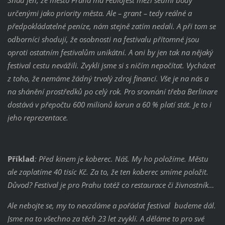
Snad jen, že město Praha má Febiofest mezi sedmi body
určenými jako priority města. Ale – grant – tedy reálné a
předpokládatelné peníze, nám stejně zatím nedali. A při tom se
odborníci shodují, že osobnosti na festivalu přítomné jsou
oproti ostatním festivalům unikátní. A oni by jen tak na nějaký
festival cestu nevážili. Zvykli jsme si s ničím nepočítat. Vycházet
z toho, že nemáme žádný trvalý zdroj financí. Vše je na nás a
na shánění prostředků po celý rok. Pro srovnání třeba Berlinare
dostává v přepočtu 600 milionů korun a 60 % platí stát. Je to i
jeho reprezentace.
Příklad
: Před kinem je koberec. Náš. My ho položíme. Městu
ale zaplatíme 40 tisíc Kč. Za to, že ten koberec smíme položit.
Důvod? Festival je pro Prahu totéž co restaurace či živnostník…
Ale nebojte se, my to nevzdáme a pořádat festival budeme dál.
Jsme na to všechno za těch 23 let zvyklí. A děláme to pro své