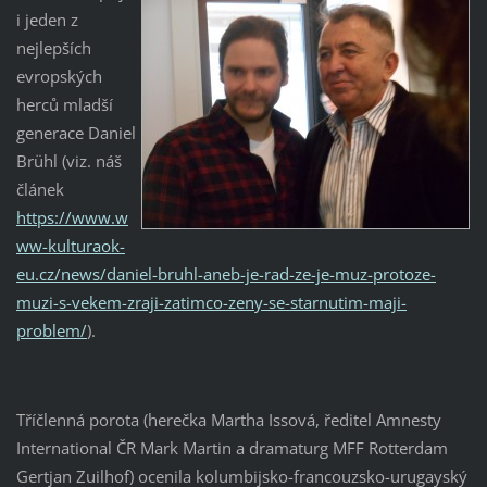
i jeden z
nejlepších
evropských
herců mladší
generace Daniel
Brühl (viz. náš
článek
https://www.w
ww-kulturaok-
eu.cz/news/daniel-bruhl-aneb-je-rad-ze-je-muz-protoze-
muzi-s-vekem-zraji-zatimco-zeny-se-starnutim-maji-
problem/
).
Tříčlenná porota (herečka Martha Issová, ředitel Amnesty
International ČR Mark Martin a dramaturg MFF Rotterdam
Gertjan Zuilhof) ocenila kolumbijsko-francouzsko-urugayský