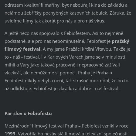
odrazem kvalitní filmařiny, byť nebourají kina do základů a
nelámou žebříčky pochybných kasovních tabulek. Záruka, že
uvidíme filmy tak akorát pro nás a pro náš vkus.
A ještě něco nás spojovalo s Febiofestem. Asi to nejméně
podstatné, ale pro nás nepominutelné. Febiofest je
pražský
filmový festival.
A my jsme Pražáci křtění Vltavou. Takže je
to - náš - festival. I v Karlových Varech jsme se v minulosti
mihli a Vary jako takové pracovně i nepracovně zažívali
vícekrát, ale nemůžeme si pomoci, Praha je Praha a
Febiofest nikdy nebyl a není, tak strašně moc nóbl, že ho to
až odlidšťuje. Febiofest je zkrátka a dobře - náš festival.
Pár slov o Febiofestu
Mezinárodní filmový festival Praha – Febiofest vznikl v roce
1993.
Vytvořila ho nezávislá filmová a televizní společností