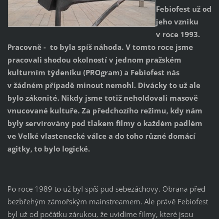
Febiofest už od
jeho vzniku
v roce 1993.
Pracovně - to byla spíš náhoda. V tomto roce jsme
pracovali shodou okolností v jednom pražském
kulturním týdeníku (PROgram) a Febiofest nás
v žádném případě minout nemohl. Divácky to už ale
bylo zákonité. Nikdy jsme totiž neholdovali masově
vnucované kultuře. Za předchozího režimu, kdy nám
byly servírovány pod tlakem filmy o každém padlém
ve Velké vlastenecké válce a do toho různé domácí
agitky, to bylo logické.
Po roce 1989 to už byl spíš pud sebezáchovy. Obrana před
bezbřehým zámořským mainstreamem. Ale právě Febiofest
byl už od počátku zárukou, že uvidíme filmy, které jsou