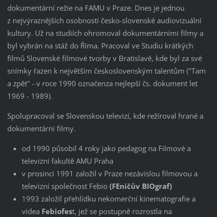
dokumentární režie na FAMU v Praze. Dnes je jednou
z nejvýraznějších osobností česko-slovenské audiovizuální
kultury. Už na studiích ohromoval dokumentárními filmy a
byl vybrán na stáž do Říma. Pracoval ve Studiu krátkých
filmů Slovenské filmové tvorby v Bratislavě, kde byl za své
snímky řazen k největším československým talentům ("Tam
a zpět" - v roce 1990 označenza nejlepší čs. dokument let
1969 - 1989).
Spolupracoval se Slovenskou televizí, kde režíroval hrané a
dokumentární filmy.
od 1990 působil 4 roky jako pedagog na Filmové a
televizní fakultě AMU Praha
v prosinci 1991 založil v Praze nezávislou filmovou a
televizní společnost Febio
(FEničův BIOgraf)
1993 založil přehlídku nekomerční kinematografie a
videa
Febiofes
t, jež se postupně rozrostla na