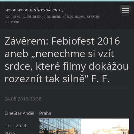
www.www-kulturaok-eu.cz
Komu se nelíbí za moje na mém, ať lépe napíše za svoje
na svém
Závěrem: Febiofest 2016
aneb „nenechme si vzít
srdce, které filmy dokážou
rozeznít tak silně“ F. F.
24.05.2016 09:38
CineStar Anděl – Praha
17. – 25. 3.
2016