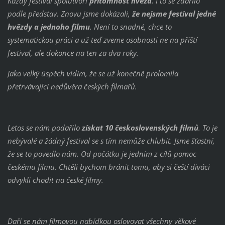
Každý festival spolutvoří
přítomnost hvězd
. I to se zdařilo
podle představ. Znovu jsme dokázali,
že nejsme festival jedné
hvězdy a jednoho filmu
. Není to snadné, chce to
systematickou práci a už teď zveme osobnosti ne na příští
festival, ale dokonce na ten za dva roky.
Jako velký úspěch vidím, že se už konečně prolomila
přetrvávající nedůvěra českých filmařů.
Letos se nám podařilo
získat 10 československých filmů
. To je
nebývalé a žádný festival se s tím nemůže chlubit. Jsme šťastní,
že se to povedlo nám. Od počátku je jedním z cílů pomoc
českému filmu. Chtěli bychom bránit tomu, aby si čeští diváci
odvykli chodit na české filmy.
Daří se nám filmovou nabídkou oslovovat všechny věkové