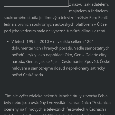
z názvu, zakladatelem,
majitelem a ředitelem
soukromého studia je filmový a televizní režisér Fero Fenič.
Jedna z prvních soukromých autorských platforem v ČR se
pod jeho vedením stala nejvýraznější tvůrčí dílnou v zemi.
V letech 1992 – 2010 v ní vzniklo celkem 1261
dokumentárních i hraných pořadů. Vedle samostatných
pořadů i cykly jako například: Oko, Gen – Galerie elity
národa, Genus, Jak se žije…, Cestománie, Zpověď, České
milování a samozřejmě dosud nepřekonaný satirický
pořad Česká soda
Tím ale výčet zdaleka nekončí. Mnohé tituly z tvorby Febia
byly nebo jsou uváděny i ve vysílání zahraničních TV stanic a
oceněny na filmových a televizních festivalech v Čechách i