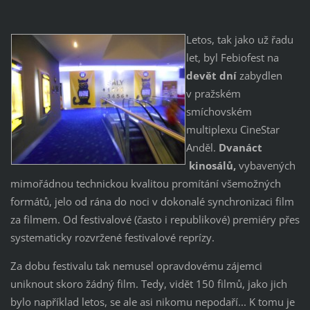
Letos, tak jako už řadu
let, byl Febiofest na
devět dní
zabydlen
v pražském
smíchovském
multiplexu CineStar
Anděl.
Dvanáct
kinosálů,
vybavených
mimořádnou technickou kvalitou promítání všemožných
formátů, jelo od rána do noci v dokonalé synchronizaci film
za filmem. Od festivalové (často i republikové) premiéry přes
systematicky rozvržené festivalové reprízy.
Za dobu festivalu tak nemusel opravdovému zájemci
uniknout skoro žádný film. Tedy, vidět 150 filmů, jako jich
bylo například letos, se ale asi nikomu nepodaří... K tomu je