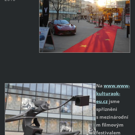
Na
www.www-
kulturaok-
eu.cz
jsme
spřízněni
s mezinárodní
m filmovým
festivalem