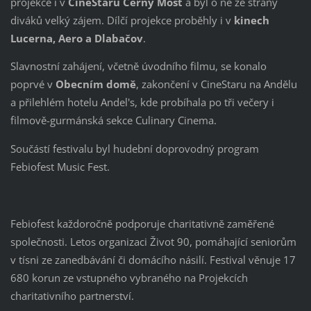
projekce i v
CineStaru Černý Most
a byl o ně ze strany
diváků velký zájem. Dílčí projekce proběhly i v
kinech
Lucerna, Aero a Dlabačov
.
Slavnostní zahájení, včetně úvodního filmu, se konalo
poprvé v
Obecním domě
, zakončení v CineStaru na Andělu
a přilehlém hotelu Andel's, kde probíhala po tři večery i
filmově-gurmánská sekce Culinary Cinema.
Součástí festivalu byl hudební doprovodný program
Febiofest Music Fest.
Febiofest každoročně podporuje charitativně zaměřené
společnosti. Letos organizaci Život 90, pomáhající seniorům
v tísni ze zanedbávání či domácího násilí. Festival věnuje 17
680 korun ze vstupného vybraného na Projekcích
charitativního partnerství.