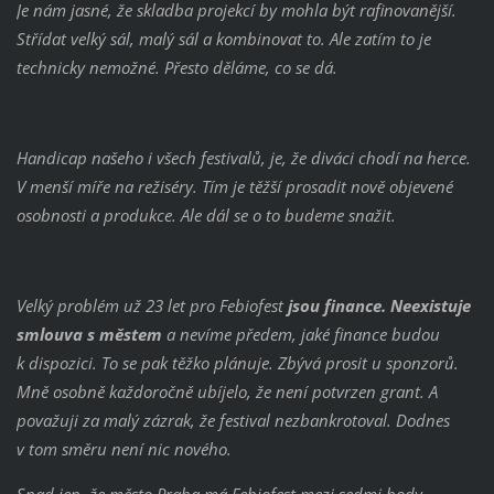
Je nám jasné, že skladba projekcí by mohla být rafinovanější.
Střídat velký sál, malý sál a kombinovat to. Ale zatím to je
technicky nemožné. Přesto děláme, co se dá.
Handicap našeho i všech festivalů, je, že diváci chodí na herce.
V menší míře na režiséry. Tím je těžší prosadit nově objevené
osobnosti a produkce. Ale dál se o to budeme snažit.
Velký problém už 23 let pro Febiofest
jsou finance. Neexistuje
smlouva s městem
a nevíme předem, jaké finance budou
k dispozici. To se pak těžko plánuje. Zbývá prosit u sponzorů.
Mně osobně každoročně ubíjelo, že není potvrzen grant. A
považuji za malý zázrak, že festival nezbankrotoval. Dodnes
v tom směru není nic nového.