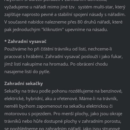
vyžadujeme u nářadí mimo jiné tzv. systém multi-star, který
zajišťuje naprosto pevné a stabilní spojení násady s nářadím.
V současné nabídce nalezneme přes 80 druhů nářadí, které
pak jednoduchým "kliknutím" upevníme na násadu.
* Zahradní vysavač
Používáme ho při čištění trávníku od listí, nechceme-li
pracovat s hráběmi. Zahradní vysavač poslouží i jako fukar,
jímž listí nakupíme na hromadu. Po obrácení chodu
nasajeme listí do pytle.
Zahradní sekačky
Sekačky na trávu podle pohonu rozdělujeme na benzínové,
elektrické, hybridní, aku a vřetenové. Máme-li na trávník,
neměli bychom zapomenout na sekačku elektrickou či
motorovou s pojezdem. Pro menší plochy, jako jsou okraje
trávníků nebo hůře dostupné plochy v zahradním porostu,
se poohlédneme po zahradním nářadí, jako jsou strunové