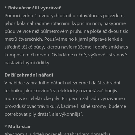
* Rotavátor čili vyorávač
Pomocí jedno či dvourychlostního rotavátoru s pojezdem,
jehož kola nahradíme rotačními kypřícími noži, nakypříme
půdu ve více než půlmetrovém pruhu na ploše až dvou tisíc
metrů čtverečních. Používáme ho k jarní přípravě lehké a
středně těžké půdy, kterou navíc můžeme i dobře smíchat s
kompostem či mrvou. Ovládáme ručně, výškově i stranově
nastavitelnými řídítky.
Další zahradní nářadí
V nabídce zahradního nářadí nalezneme i další zahradní
techniku jako křovinořez, elektrický rozmetávač hnojiv,
motorové či elektrické pily. Při péči o zahradu využíváme i
provzdušňovač trávníku. A kácíme-li silné stromy, budeme
potřebovat pily dražší, ale výkonnější.
*
Multi-star
Abychom si udrželi pořádek v zahradním domečku,