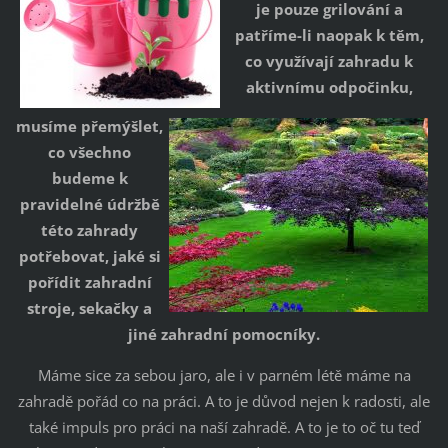
je pouze grilování a
patříme-li naopak k těm,
co využívají zahradu
k
aktivnímu odpočinku,
musíme přemýšlet,
co všechno
budeme k
pravidelné údržbě
této zahrady
potřebovat, jaké si
pořídit zahradní
stroje, sekačky a
jiné zahradní pomocníky.
Máme sice za sebou jaro, ale i v parném létě máme na
zahradě pořád co na práci. A to je důvod nejen k radosti, ale
také impuls pro práci na naší zahradě. A to je to oč tu teď