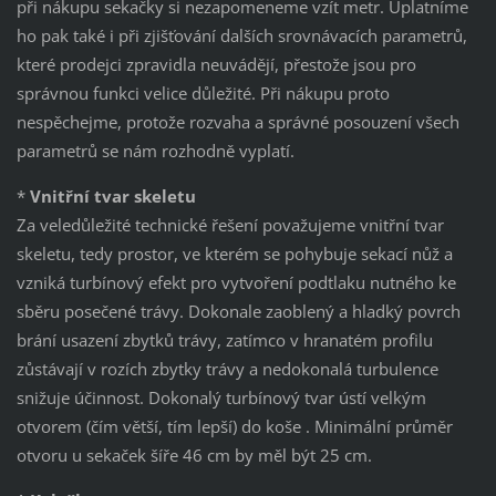
při nákupu sekačky si nezapomeneme vzít metr. Uplatníme
ho pak také i při zjišťování dalších srovnávacích parametrů,
které prodejci zpravidla neuvádějí, přestože jsou pro
správnou funkci velice důležité. Při nákupu proto
nespěchejme, protože rozvaha a správné posouzení všech
parametrů se nám rozhodně vyplatí.
*
Vnitřní tvar skeletu
Za veledůležité technické řešení považujeme vnitřní tvar
skeletu, tedy prostor, ve kterém se pohybuje sekací nůž a
vzniká turbínový efekt pro vytvoření podtlaku nutného ke
sběru posečené trávy. Dokonale zaoblený a hladký povrch
brání usazení zbytků trávy, zatímco v hranatém profilu
zůstávají v rozích zbytky trávy a nedokonalá turbulence
snižuje účinnost. Dokonalý turbínový tvar ústí velkým
otvorem (čím větší, tím lepší) do koše . Minimální průměr
otvoru u sekaček šíře 46 cm by měl být 25 cm.