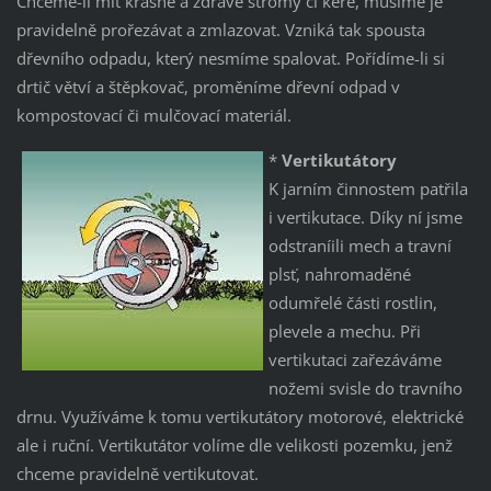
Chceme-li mít krásné a zdravé stromy či keře, musíme je
pravidelně prořezávat a zmlazovat. Vzniká tak spousta
dřevního odpadu, který nesmíme spalovat. Pořídíme-li si
drtič větví a štěpkovač, proměníme dřevní odpad v
kompostovací či mulčovací materiál.
*
Vertikutátory
K jarním činnostem patřila
i vertikutace. Díky ní jsme
odstraníili mech a travní
plsť, nahromaděné
odumřelé části rostlin,
plevele a mechu. Při
vertikutaci zařezáváme
nožemi svisle do travního
drnu. Využíváme k tomu vertikutátory motorové, elektrické
ale i ruční. Vertikutátor volíme dle velikosti pozemku, jenž
chceme pravidelně vertikutovat.