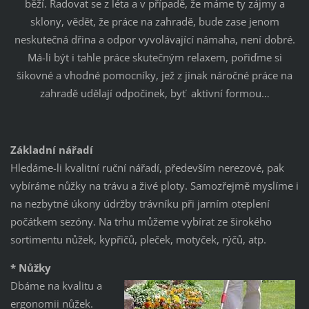
běží. Radovat se z léta a v případě, že máme ty zájmy a
sklony, vědět, že práce na zahradě, bude zase jenom
neskutečná dřina a odpor vyvolávající námaha, není dobré.
Má-li být i tahle práce skutečným relaxem, pořiďme si
šikovné a vhodné pomocníky, jež z jinak náročné práce na
zahradě udělají odpočinek, byť aktivní formou…
Základní nářadí
Hledáme-li kvalitní ruční nářadí, především nerezové, pak
vybíráme nůžky na trávu a živé ploty. Samozřejmě myslíme i
na nezbytné úkony údržby trávníku při jarním oteplení
počátkem sezóny. Na trhu můžeme vybírat ze širokého
sortimentu nůžek, kypřičů, pleček, motyček, rýčů, atp.
* Nůžky
Dbáme na kvalitu a
ergonomii nůžek.