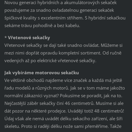
Novou generaci hybridních a akumulátorových sekaček
považujeme za snadno ovladatelnou generaci sekaček
špičkové kvality s excelentním střihem. S hybridní sekačkou
sekáme trávu pohodlně a bez kabelu.
*
Vřetenové sekačky
Vřetenové sekačky se dají také snadno ovládat. Můžeme si
mezi nimi dopřát opravdu kompletní sortiment. Od ručně
vedených až po elektrické vřetenové sekačky.
Jak vybíráme motorovou sekačku
Ve většině obchodů najdeme více značek a každá má ještě
řadu modelů a různých motorů. Jak se v tom máme jakožto
normální zákazníci vyznat? Pokusíme se poradit, jak na to.
Nejčastější záběr sekačky činí 46 centimetrů. Musíme si ale
dát pozor na některé prodejce. Uvádějí totiž 48 centimetrů!
Údaj však ale nemá uvádět délku sekacího zařízení, ale šíři
skeletu. Proto si raději délku nože sami přeměříme. Takže