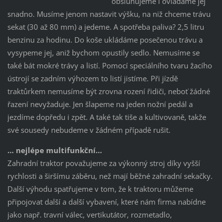
obsluhujeme i ovládáme jej
snadno. Musíme jenom nastavit výšku, na niž chceme trávu
sekat (30 až 80 mm) a jedeme. A spotřeba paliva? 2,5 litru
benzinu za hodinu. Do koše ukládáme posečenou trávu a
vysypeme jej, aniž bychom opustily sedlo. Nemusíme se
také bát mokré trávy a listí. Pomocí speciálního tvaru žacího
ústrojí se zadním výhozem to listí jistíme. Při jízdě
traktůrkem nemusíme být zrovna rození řidiči, neboť žádné
řazení nevyžaduje. Jen šlapeme na jeden nožní pedál a
jezdíme dopředu i zpět. A také tak tiše a kultivovaně, takže
své sousedy nebudeme v žádném případě rušit.
… nejlépe multifunkční…
Zahradní traktor považujeme za výkonný stroj díky vyšší
rychlosti a širšímu záběru, než mají běžné zahradní sekačky.
Další výhodu spatřujeme v tom, že k traktoru můžeme
připojovat další a další vybavení, které nám firma nabídne
jako např. travní válec, vertikutátor, rozmetadlo,