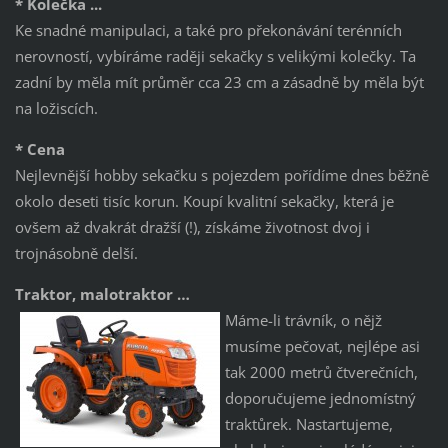
* Kolečka ...
Ke snadné manipulaci, a také pro překonávání terénních
nerovností, vybíráme raději sekačky s velikými kolečky. Ta
zadní by měla mít průměr cca 23 cm a zásadně by měla být
na ložiscích.
* Cena
Nejlevnější hobby sekačku s pojezdem pořídíme dnes běžně
okolo deseti tisíc korun. Koupí kvalitní sekačky, která je
ovšem až dvakrát dražší (!), získáme životnost dvoj i
trojnásobně delší.
Traktor, malotraktor …
Máme-li trávník, o nějž
musíme pečovat, nejlépe asi
tak 2000 metrů čtverečních,
doporučujeme jednomístný
traktůrek. Nastartujeme,