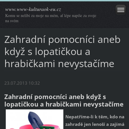
www.www-kulturaok-eu.cz
Komu se nelíbí za moje na mém, ať lépe napíše za svoje
na svém
Zahradní pomocníci aneb
když s lopatičkou a
hrabičkami nevystačíme
23.07.2013 10:32
Zahradní pomocníci aneb když s
lopatičkou a hrabičkami nevystačíme
Nepatříme-li k těm, kdo na
zahradě jen lenoší a zajímá