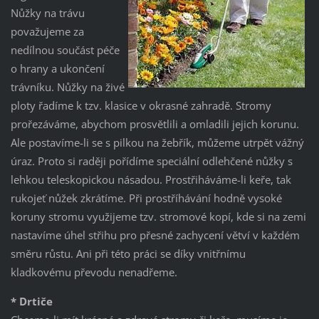
Nůžky na trávu
považujeme za
nedílnou součást péče
o hrany a ukončení
trávníku. Nůžky na živé
ploty řadíme k tzv. klasice v okrasné zahradě. Stromy
prořezáváme, abychom prosvětlili a omladili jejich korunu.
Ale postavíme-li se s pilkou na žebřík, můžeme utrpět vážný
úraz. Proto si raději pořídíme speciální odlehčené nůžky s
lehkou teleskopickou násadou. Prostřiháváme-li keře, tak
rukojeť nůžek zkrátíme. Při prostříhávání hodně vysoké
koruny stromu využijeme tzv. stromové kopí, kde si na zemi
nastavíme úhel střihu pro přesné zachycení větví v každém
směru růstu. Ani při této práci se díky vnitřnímu
kladkovému převodu nenadřeme.
* Drtiče