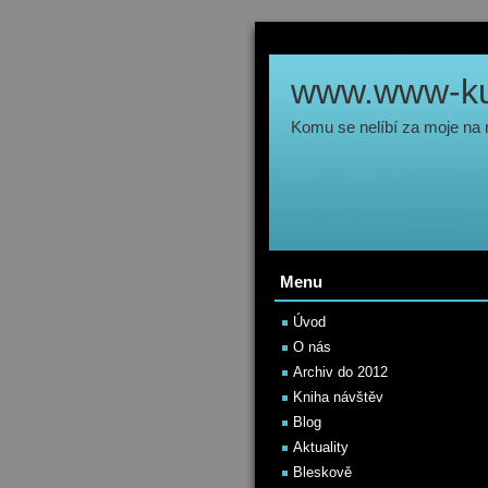
www.www-kul
Komu se nelíbí za moje na
Menu
Úvod
O nás
Archiv do 2012
Kniha návštěv
Blog
Aktuality
Bleskově