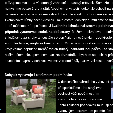
pořizujeme kvalitní a všestranný zahradní i terasový nábytek. Samozřejm
nemyslíme pouze
židle a
stůl.
Abychom si vytvořili dokonalé pohodlí na 
na terase, vybíráme si kromě zahradního stolu a židlí i
odpočivné sedací
zkombinovat různý počet křesílek. Jako ostatní doplňky si můžeme obstara
které můžeme mít i pojízdné.
U kvalitního lehátka nalezneme polohova
případně vysunovací stolek na obě strany
. Můžeme pokračovat - sorti
shledáváme za široký a neustále se doplňující o nové prvky -
dvojkřeslo
anglická lavice, anglické křeslo i stůl.
Můžeme si pořídit
servírovací v
kávy volíme například
menší stolek kulatý.
Zahradní houpačkou se st
našim dětem. Nezapomeneme ani
na slunečník,
abychom se mohli v příp
slunečními paprsky schovat. Volíme z pestré škály barev, velikosti a tvar
Nábytek vystavuje i extrémním podmínkám
U dokonalého zahradního vybavení
předpokládáme jeho stálý tvar a
odolnost vůči povětrnostním
vlivům v létě, a často i v zimě.
Tento základní požadavek musí splňo
vystavujeme extrémním podmínkám, a