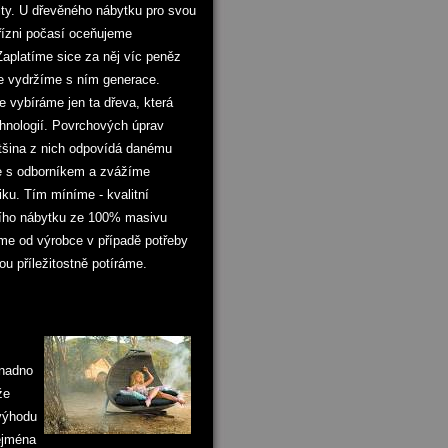
ty. U dřevěného nábytku pro svou
přízni počasí oceňujeme
aplatíme sice za něj víc peněz
le vydržíme s ním generace.
le vybíráme jen ta dřeva, která
chnologií. Povrchových úprav
ětšina z nich odpovídá danému
e s odborníkem a zvážíme
ku. Tím míníme - kvalitní
dního nábytku ze 100% masivu
me od výrobce v případě potřeby
rou příležitostně potíráme.
snadno
že
evýhodu
zejména