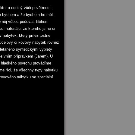
tní a odolný vůči povětrnosti,
že bychom a že bychom ho měli
 o něj vůbec pečovat. Během
u materiálu, ze kterého jsme si
 nábytek, který příležitostně
celový či kovový nábytek rovněž
étaného syntetickými výplety
esivním přípravkem (Jarem). U
 hladkého povrchu provádíme
e říci, že všechny typy nábytku
kovového nábytku se speciální