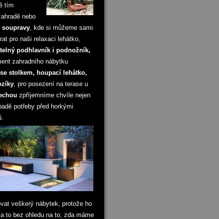
ě tím
zahradě nebo
 soupravy
, kde si můžeme sami
t pro naši relaxaci lehátko,
telný podhlavník i podnožník,
ment zahradního nábytku
 se stolkem, houpací lehátko,
ozíky
, pro posezení na terase u
řechou
zpříjemníme chvíle nejen
adě potřeby před horkými
ů.
vat veškerý nábytek, protože ho
 to bez ohledu na to, zda máme