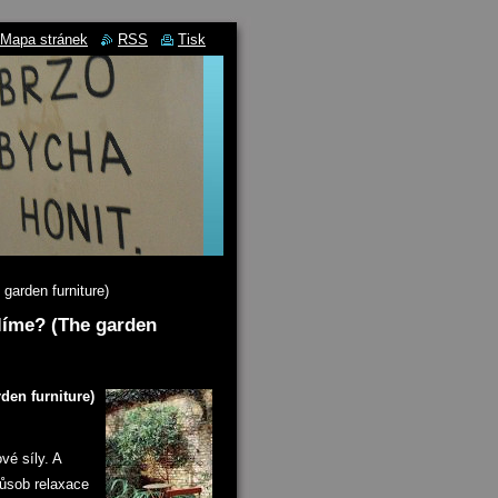
Mapa stránek
RSS
Tisk
garden furniture)
olíme? (The garden
den furniture)
é síly. A
působ relaxace