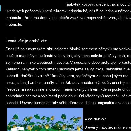
nábytek kovový, dřevěný, ratanový č
uvedených požadavků není nikterak jednoduché, ať už se jedná o nábytek
materiálu. Proto musíme velice dobře zvažovat nejen výběr tvaru, ale hla
materiálu.
Levná věc je drahá věc
Dnes již na tuzemském trhu najdeme široký sortiment nábytku pro venkovn
použité materiály jsou často voleny tak, aby cena nebyla příliš vysoká, c
zejména na nízké životnosti nábytku. V současné době preferujeme často k
Zahradní nábytek v tom směru nepovažujeme za výjimku. Nekvalitní bílé p
nahradili dražším kvalitnějším nábytkem, vyráběným z mnoha jiných materiá
nerez, ratan, bambus, umělý ratan.Jak se v nabídce výrobců zorientujem
Především navštívíme showroom renomovaných firem, kde si podle chuti
zahradních sestav a vybírat si podle chuti. Od všech typů materiálů oče
pohodlí. Rovněž klademe stále větší důraz na design, originalitu a variabi
A co dřevo?
Dřevěný nábytek máme v obl