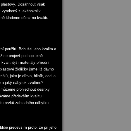
i plastový. Dosáhnout však
 vyrobený z jakéhokoliv
vně klademe důraz na kvalitu
í použití. Bohužel jeho kvalita a
ož se projeví pochopitelně
valitnější materiály přírodní.
lastové židličky jsme již dávno
lů, jako je dřevo, hliník, ocel a
e a jaký nábytek zvolíme?
 můžeme prohlédnout desítky
káváme především kvalitu i
litu prvků zahradního nábytku.
ibě především proto, že při jeho