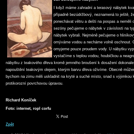
I když máme zahradní a terasový nábytek kvali
případně bezúdržbový, neznamená to ještě, 
ponechávat větru a dešti na pospas a neměli
sezóny pečujeme o nábytek v závislosti na typ
nábytek vybrali. Nejméně pečujeme o hliníkový
omýváme vodou a necháme volně oschnout. O
omyjeme pouze proudem vody. U nábytku vypl
vystačíme s teplou vodou, houbičkou a neagr
nábytku z teakového dřeva kromě jemného broušení k dosažení dokonale
napouštění teakovým olejem, kterým barvu dřeva oživíme. Obecně můžem
bychom na zimu měli uskladnit na kryté a suché místo, snad s výjimkou 
protikorozní povrchovou úpravou.
Richard Koníček
Foto: internet, ropl corfu
Zpět