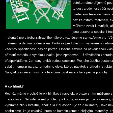
doteku máme příjemné poci
tvrdost a odolnost vůči ne
především teakové dřevo. Z
než za ostatní materiály, a
Můžeme zvolit i levnější, a
jsou upravena speciální te
materiálů pro výrobu zahradního nábytku rozlišujeme samozřejmě víc. V
materiálu a daným podmínkám. Proto se před vlastním výběrem poradím
všechny specifičnosti našich potřeb. Obecně sázíme na osvědčenou klasi
přírodní materiál a vysokou kvalitu jeho zpracování. U dřevěného zahra
předpokládáme, že hrany prvků budou zaoblené. Pro jeho údržbu dostane
zvláštní emulzi na bázi přírodního oleje, kterou nábytek s přírodní struktu
Nábytek ze dřeva musíme v létě umisťovat na suché a pevné povrchy.
A co hliník?
Rovněž máme v oblibě lehký hliníkový nábytek, protože s ním můžeme 
manipulovat. Nebudeme mít problémy s korozí, ovšem jen za podmínky, 
vybíráme hliník kvalitní, jehož síla činí aspoň 1,2 až 2 milimetry. Jako n
pociťujeme, že je chladný, proto ho kombinujeme s hřejivými materiály, 