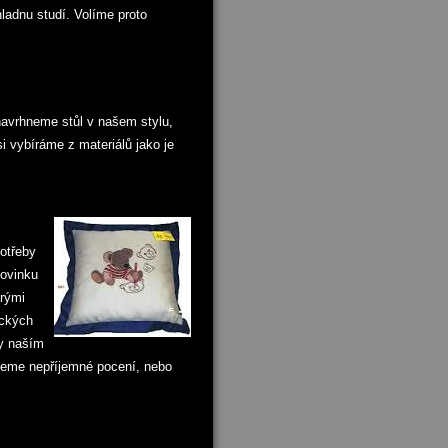
hladnu studí. Volíme proto
navrhneme stůl v našem stylu,
 vybíráme z materiálů jako je
otřeby
novinku
erými
ických
by naším
jeme nepříjemné pocení, nebo