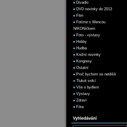
Divadlo
DVD novinky do 2013
Film
Fotíme s Wencou
NIKONíčkem
Foto - výstavy
Hobby
Hudba
Knižní novinky
Kongresy
Ostatní
Proč bychom se netěšili
Tlukot srdcí
Vše o bydlení
Výstavy
Zdraví
Fóra
Vyhledávání