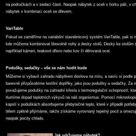
na područkách a v sedací části. Naopak nábytek z oceli v horku pálí, v c
nábytek v kombinaci oceli se dřevem.
VariTable
Pokud se zaměříme na variabilní stavebnicový systém VariTable, pak si 
kde můžeme kombinovat libovolně nohy a desky stolů. Desky ke stolům si
například kámen, teakové dřevo nebo kov či děrovaná ocel.
Podušky, sedačky – vše se nám hodit bude
Můžeme si vybavit zahradu nábytkem doslova na míru, a navíc si podle p
barevně přizpůsobíme textilní doplňky, jako jsou podušky a sedačky. Za 
považujeme podušky na zahradní křesla s termoregulační schopností, kt
tlumíme dopad teplotních výkyvů na náš organismus. Pomocí mikroskop
kapslí v poduškách absorbujeme přebytečné teplo, které v případě potře
tělem zpětně přijímáme, takže získáme vyrovnaný tepelný pocit a omezu
naopak pocity chladu.
Jak udržujeme nábytek?