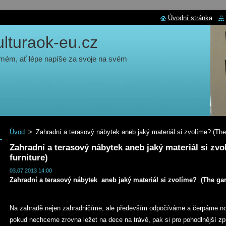
Úvodní stránka
turaok-eu.cz
 mém, ať lépe napíše za svoje na svém
Úvod
>
Zahradní a terasový nábytek aneb jaký materiál si zvolíme? (The 
Zahradní a terasový nábytek aneb jaký materiál si zv
furniture)
03.07.2013 14:00
Zahradní a terasový nábytek aneb jaký materiál si zvolíme? (The gar
Na zahradě nejen zahradničíme, ale především odpočíváme a čerpáme nov
pokud nechceme zrovna ležet na dece na trávě, pak si pro pohodlnější z