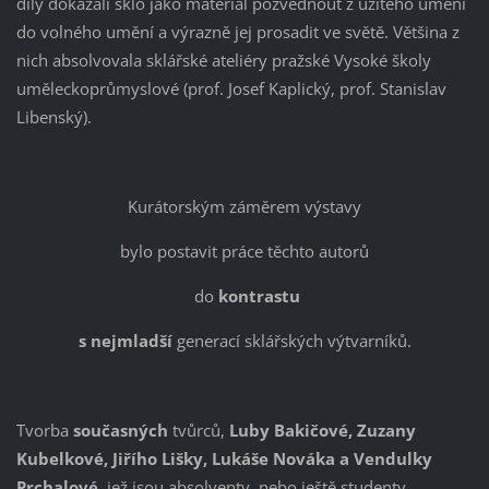
díly dokázali sklo jako materiál pozvednout z užitého umění
do volného umění a výrazně jej prosadit ve světě. Většina z
nich absolvovala sklářské ateliéry pražské Vysoké školy
uměleckoprůmyslové (prof. Josef Kaplický, prof. Stanislav
Libenský).
Kurátorským záměrem výstavy
bylo postavit práce těchto autorů
do
kontrastu
s nejmladší
generací sklářských výtvarníků.
Tvorba
současných
tvůrců,
Luby Bakic
̌ové, Zuzany
Kubelkové, Jir
̌ího Lišky, Lukáše Nováka a Vendulky
Prchalové,
jež jsou absolventy, nebo ještě studenty