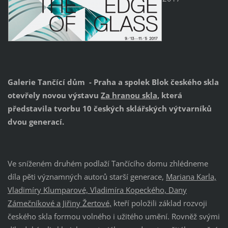
Galerie Tančící dům - Praha a spolek Blok českého skla
otevřely novou výstavu
Za hranou skla,
která
představila tvorbu 10 českých sklářských výtvarníků
dvou generací.
Ve sníženém druhém podlaží Tančícího domu zhlédneme
díla pěti významných autorů starší generace,
Mariana Karla,
Vladimíry Klumparové, Vladimíra Kopeckého, Dany
Zámečníkové a Jiřiny Žertové,
kteří položili základ rozvoji
českého skla formou volného i užitého umění. Rovněž svými