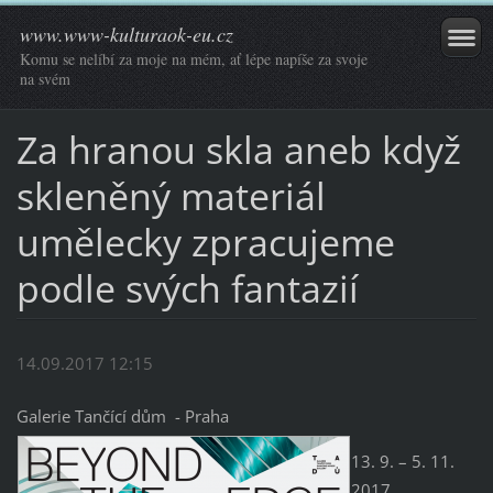
www.www-kulturaok-eu.cz
Komu se nelíbí za moje na mém, ať lépe napíše za svoje
na svém
Za hranou skla aneb když
skleněný materiál
umělecky zpracujeme
podle svých fantazií
14.09.2017 12:15
Galerie Tančící dům - Praha
13. 9. – 5. 11.
2017