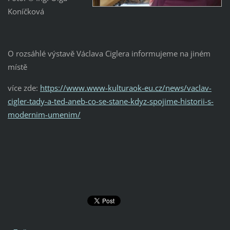
Koníčková
O rozsáhlé výstavě Václava Ciglera informujeme na jiném
místě
více zde:
https://www.www-kulturaok-eu.cz/news/vaclav-
cigler-tady-a-ted-aneb-co-se-stane-kdyz-spojime-historii-s-
modernim-umenim/