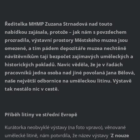
Ředitelka MHMP Zuzana Strnadová nad touto
nabídkou zajásala, protože – jak nám s povzdechem
prozradila, výstavní prostory Městského muzea jsou
omezené, a tím pádem depozitáře muzea nechtěně
návštěvníkům tají bezpočet zajímavých uměleckých a
historických pokladů. Navíc věděla, že je v řadách
pracovníků jedna osoba nad jiné povolaná Jana Bělová,
naše největší odbornice na uměleckou litinu. Výstavě
tak nestálo nic v cestě.
Příběh litiny ve střední Evropě
Kurátorka neobvyklé výstavy (na foto vpravo), věnované
umělecké litině, nám potvrdila, že název výstavy ´
Z nouze