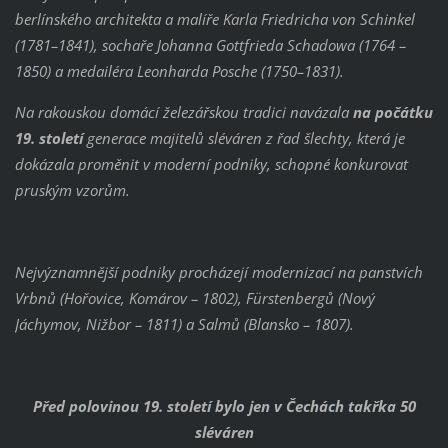
berlínského architekta a malíře Karla Friedricha von Schinkel
(1781–1841), sochaře Johanna Gottfrieda Schadowa (1764 –
1850) a medailéra Leonharda Posche (1750–1831).
Na rakouskou domácí železářskou tradici navázala
na počátku
19. století
generace majitelů sléváren z řad šlechty, která je
dokázala proměnit v moderní podniky, schopné konkurovat
pruským vzorům.
Nejvýznamnější podniky procházejí modernizací na panstvích
Vrbnů (Hořovice, Komárov – 1802), Fürstenbergů (Nový
Jáchymov, Nižbor – 1811) a Salmů (Blansko – 1807).
Před polovinou 19. století bylo jen v Čechách takřka 50
sléváren