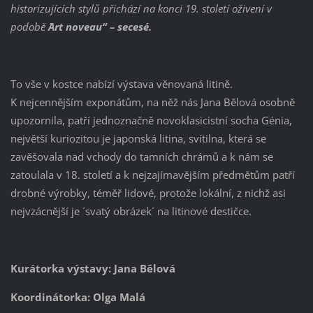
historizujících stylů přichází na konci 19. století oživení v
podobě
´Art noveau“ – secese´.
To vše v kostce nabízí výstava věnovaná litině.
K nejcennějším exponátům, na něž nás Jana Bělová osobně
upozornila, patří jednoznačně novoklasicistní socha Génia,
největší kuriozitou je japonská litina, svítilna, která se
zavěšovala nad vchody do tamních chrámů a k nám se
zatoulala v 18. století a k nejzajímavějším předmětům patří
drobné výrobky, téměř lidové, protože lokální, z nichž asi
nejvzácnější je ´svatý obrázek´ na litinové destičce.
Kurátorka výstavy: Jana Bělová
Koordinátorka: Olga Malá