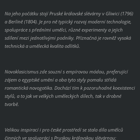
Na jeho počátku stojí Pruské královské slévárny v Gliwici (1796)
a Berlíně (1804). Je pro ně typický rozvoj moderní technologie,
spolupráce s předními umělci, různé experimenty a jejich
sdílení mezi jednotlivými podniky. Příznačná je rovněž vysoká
technická a umělecká kvalita odlitků.
Novoklasicismus zde souzní s empírovou módou, preferující
zájem o egyptské umění a oba tyto styly pomalu střídá
romantická novogotika. Dochází tím k pozoruhodné koexistenci
stylů, a to jak ve velkých uměleckých dílech, tak v drobné
tvorbě.
Velikou inspirací i pro české prostředí se stala díla umělců
činných ve spolupráci s Pruskou královskou slévárnou: