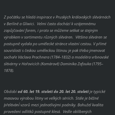
Z počátku se hledá inspirace v Pruských královských slévárnách
v Berlíně a Gliwici. Velmi často dochází k vzájemnému
zapůjčování forem, i proto se můžeme setkat se stejným
výrobkem v sortimentu různých sléváren. Většina sléváren se
postupně vydala po umělecké stránce vlastní cestou. V přímé
souvislosti s českou uměleckou litinou je pak třeba jmenovat
sochaře Václava Prachnera (1784–1832) a modeléra vrbnovské
slévárny v Hořovicích (Komárově) Dominika Zafouka (1795–
1878).
Období
od 60. let 19. století do 20. let 20. století
je typické
masovou výrobou litiny ve velkých sériích. Stále je běžné
´přelévání´ vzorů mezi jednotlivými podniky. Bohužel kvalita
provedení odlitků postupně klesá. Vedle oblíbených