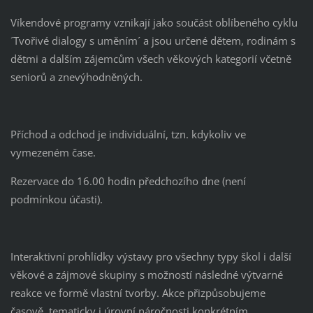
Víkendové programy vznikají jako součást oblíbeného cyklu
´Tvořivé dialogy s uměním´ a jsou určené dětem, rodinám s
dětmi a dalším zájemcům všech věkových kategorií včetně
seniorů a znevýhodněných.
Příchod a odchod je individuální, tzn. kdykoliv ve
vymezeném čase.
Rezervace do 16.00 hodin předchozího dne (není
podmínkou účasti).
Interaktivní prohlídky výstavy pro všechny typy škol i další
věkové a zájmové skupiny s možností následné výtvarné
reakce ve formě vlastní tvorby. Akce přizpůsobujeme
časově, tematicky i úrovní náročnosti konkrétním