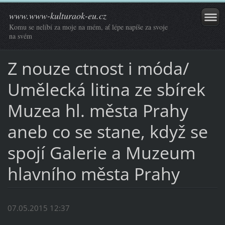
www.www-kulturaok-eu.cz
Komu se nelíbí za moje na mém, ať lépe napíše za svoje
na svém
Z nouze ctnost i móda/
Umělecká litina ze sbírek
Muzea hl. města Prahy
aneb co se stane, když se
spojí Galerie a Muzeum
hlavního města Prahy
07.05.2015 12:37