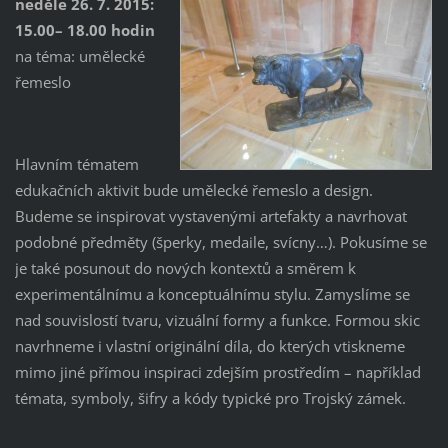
neděle 26. 7. 2015:
15.00– 18.00 hodin
na téma: umělecké
řemeslo
Hlavním tématem
edukačních aktivit bude umělecké řemeslo a design.
Budeme se inspirovat vystavenými artefakty a navrhovat
podobné předměty (šperky, medaile, svícny…). Pokusíme se
je také posunout do nových kontextů a směrem k
experimentálnímu a konceptuálnímu stylu. Zamyslíme se
nad souvislostí tvaru, vizuální formy a funkce. Formou skic
navrhneme i vlastní originální díla, do kterých vtiskneme
mimo jiné přímou inspiraci zdejším prostředím – například
témata, symboly, šifry a kódy typické pro Trojský zámek.