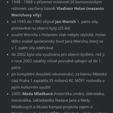
1948 - 1968 v přízemní místnosti žil komunistickým
režimem zavržený básník
Vladimír Holan (mezanin
Werichovy vily)
od 1945 do 1980 obýval
Jan Werich
1. patro vily,
přestavěné na obecní byty (25 let)
soužití Wericha s Holanem však nebylo idylické. Holan
těžko snášel společenský život Jana Wericha, který se
v 1. patře vily odehrával
do 2002 byla vila využívána pro obecní bydlení, než ji
v roce 2002 zasáhly ničivé povodně sahající až do 1.
patra
po kompletní dvouleté rekonstrukci, za kterou Městská
část Praha 1 zaplatila 35 milionů Kč, MČP1 rozhodla o
jejím kulturním využití
2005:
Meda Mládková
(historička umění, sběratelka,
mecenáška, zakladatelka Nadace Jana a Medy
Mládkových a Musea Kampa) projevila zájem o