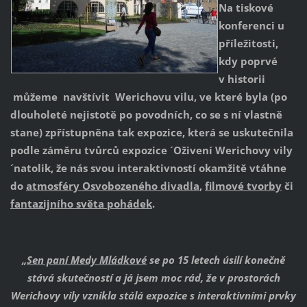
Na tiskové
konferenci u
příležitosti,
kdy poprvé
v historii
můžeme navštívit Werichovu vilu, ve které byla (po
dlouholeté nejistotě po povodních, co se s ní vlastně
stane) zpřístupněna tak expozice, která se uskutečnila
podle záměru tvůrců expozice ´Oživení Werichovy vily
´natolik, že nás svou interaktivností okamžitě vtáhne
do
atmosféry Osvobozeného divadla
,
filmové tvorby
či
fantazijního světa pohádek
.
„
Sen paní Medy Mládkové
se po 15 letech úsilí konečně
stává skutečností a já jsem moc rád, že v prostorách
Werichovy vily vznikla stálá expozice s interaktivními prvky