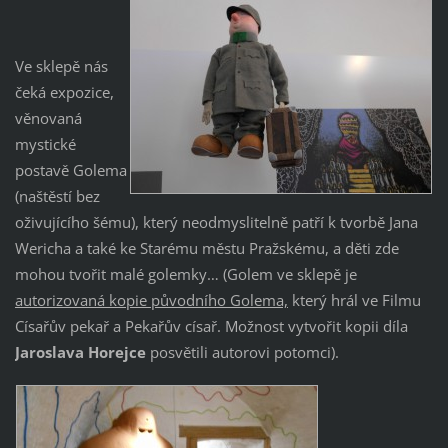
Ve sklepě nás
čeká expozice,
věnovaná
mystické
postavě Golema
(naštěstí bez
oživujícího šému), který neodmyslitelně patří k tvorbě Jana
Wericha a také ke Starému městu Pražskému, a děti zde
mohou tvořit malé golemky… (Golem ve sklepě je
autorizovaná kopie původního Golema,
který hrál ve Filmu
Císařův pekař a Pekařův císař. Možnost vytvořit kopii díla
Jaroslava Horejce
posvětili autorovi potomci).