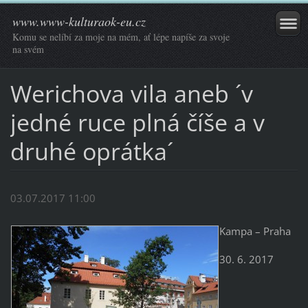
www.www-kulturaok-eu.cz
Komu se nelíbí za moje na mém, ať lépe napíše za svoje
na svém
Werichova vila aneb ´v
jedné ruce plná číše a v
druhé oprátka´
03.07.2017 11:00
Kampa – Praha
30. 6. 2017