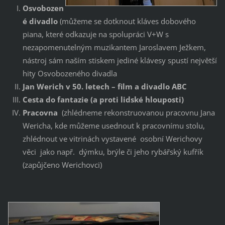
Osvobozen
é divadlo
(můžeme se dotknout kláves dobového
piana, které odkazuje na spolupráci V+W s
nezapomenutelným muzikantem Jaroslavem Ježkem,
nástroj sám naším stiskem jediné klávesy spustí největší
hity Osvobozeného divadla
Jan Werich v 50. letech – film a divadlo ABC
Cesta do fantazie (a proti lidské hlouposti)
Pracovna
(zhlédneme rekonstruovanou pracovnu Jana
Wericha, kde můžeme usednout k pracovnímu stolu,
zhlédnout ve vitrinách vystavené osobní Werichovy
věci jako např. dýmku, brýle či jeho rybářský kufřík
(zapůjčeno Werichovci)