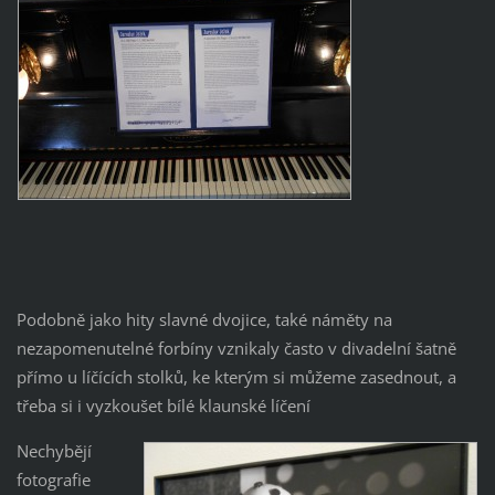
Podobně jako hity slavné dvojice, také náměty na
nezapomenutelné forbíny vznikaly často v divadelní šatně
přímo u líčících stolků, ke kterým si můžeme zasednout, a
třeba si i vyzkoušet bílé klaunské líčení
Nechybějí
fotografie