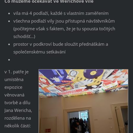
Co můžeme očekávat ve Werichově vile
vila má 4 podlaží, každé s vlastním zaměřením
všechna podlaží vily jsou přístupná návštěvníkům
(počítejme však s faktem, že je tu spousta točitých
schodišť…)
prostor v podkroví bude sloužit přednáškám a
společenskému setkávání
v 1. patře je
umístěna
expozice
věnovaná
tvorbě a dílu
Jana Wericha,
rozdělena na
několik částí: