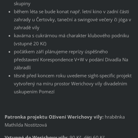
skupiny
během léta se bude konat např. letní kino v zadní části
zahrady u Čertovky, taneční a swingové večery či jóga v
zahradě vily
kavárna s cukrárnou má charakter klubového podniku
(vstupné 20 Kč)
počátkem září plánujeme reprízy úspěšného
představení Korespondence V+W v podání Divadla Na
zábradlí
těsně před koncem roku uvedeme sight-specific projekt
vytvořený na míru prostor Werichovy vily divadelním
uskupením Pomezí
Patronka projektu Oživení Werichovy vily:
hraběnka
Mathilda Nostitzová
Vstupné do Werichovy vily
: 90 Kč, děti 60 Kč