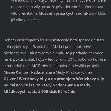
Werichovu vilu, když MČP1 vyhlásila 1. výběrové řízení
na pronájem vily, protože původní záměr Werichovu
vilu předělat na
Muzeum pražských vodníků
ji v klidu
již nikdy nenechal …
Během následujících let se uskutečnila bezúspěšně další tři
kola výběrových řízení. Paní Meda i přes nepříznivé
okolnosti své úsilí nevzdávala a vilu se jí podařilo nakonec
na 4. pokus získat, když v lednu roku 2015 odborná komise
a následně rada MČ Prahy 1 definitivně schválila projekt
Musea Kampa - Nadace Jana a Medy Mládkových
na
Oživení Werichovy vily a na pronájem Werichovy vily
na dalších 10 let, za který Nadace Jana a Medy
Mládkových zaplatí 600 tisíc Kč ročně.