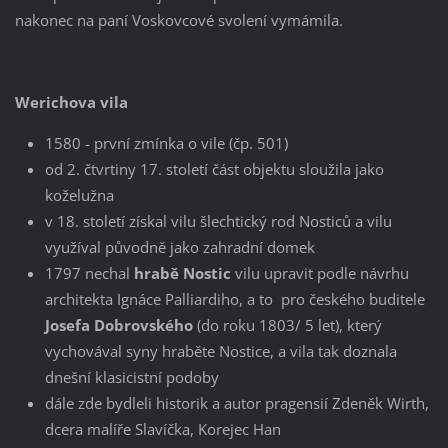
nakonec na paní Voskovcové svolení vymámila.
Werichova vila
1580 - první zmínka o vile (čp. 501)
od 2. čtvrtiny 17. století část objektu sloužila jako
koželužna
v 18. století získal vilu šlechtický rod Nosticů a vilu
využíval původně jako zahradní domek
1797 nechal
hrabě Nostic
vilu upravit podle návrhu
architekta Ignáce Palliardiho, a to pro českého buditele
Josefa Dobrovského
(do roku 1803/ 5 let), který
vychovával syny hraběte Nostice, a vila tak doznala
dnešní klasicistní podoby
dále zde bydleli historik a autor pragensií Zdeněk Wirth,
dcera malíře Slavíčka, Korejec Han