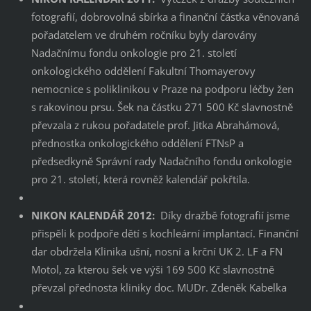
fotografií, dobrovolná sbírka a finanční částka věnovaná
pořadatelem ve druhém ročníku byly darovány
Nadačnímu fondu onkologie pro 21. století
onkologického oddělení Fakultní Thomayerovy
nemocnice s poliklinikou v Praze na podporu léčby žen
s rakovinou prsu. Šek na částku 271 500 Kč slavnostně
převzala z rukou pořadatele prof. Jitka Abrahámová,
přednostka onkologického oddělení FTNsP a
předsedkyně Správní rady Nadačního fondu onkologie
pro 21. století, která rovněž kalendář pokřtila.
NIKON KALENDÁŘ 2012:
Díky dražbě fotografií jsme
přispěli k podpoře dětí s kochleární implantací. Finanční
dar obdržela Klinika ušní, nosní a krční UK 2. LF a FN
Motol, za kterou šek ve výši 169 500 Kč slavnostně
převzal přednosta kliniky doc. MUDr. Zdeněk Kabelka