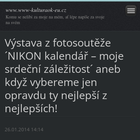
www.www-kulturaok-eu.cz
Komu se nelíbí za moje na mém, ať lépe napíše za svoje
na svém
Výstava z fotosoutěže
´NIKON kalendář – moje
srdeční záležitost´ aneb
když vybereme jen
opravdu ty nejlepší z
nejlepších!
26.01.2014 14:14