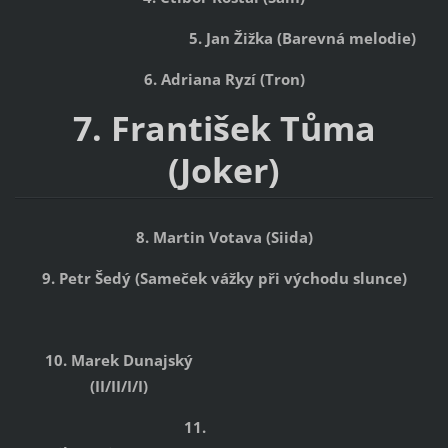
5. Jan Žižka (Barevná melodie)
6. Adriana Ryzí (Tron)
7. František Tůma
(Joker)
8. Martin Votava (Siida)
9. Petr Šedý (Sameček vážky při
východu slunce)
10. Marek Dunajský
(II/II/I/I)
11.