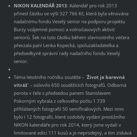
NIKON KALENDÁŘ 2013
: Kalendář pro rok 2013
přinesl částku ve výši 327 766 Kč, která byla věnována
nadačnímu fondu Veselý senior na podporu projektu
Burzy vzájemné pomoci a volnočasových aktivit
seniorů. Šek na tuto částku během slavnostního večera
převzala paní Lenka Kopecká, spoluzakladatelka a
předsedkyně správní rady nadačního fondu Veselý
senior.
Téma letošního ročníku soutěže – ´
Život je barevná
vitráž´
– oslovilo 650 soutěžících fotografů. Odborná
porota v čele s předsedou panem Stanislavem
Pokorným vybrala z celkového počtu 1 739
přihlášených fotografií 50 semifinálových. Mezi nimi
bylo i 12 fotografií, které ozdobily vydání prestižního
NIKON kalendáře pro rok 2014, který jsme vydali v
limitované edici 111 kusů a je neprodejný, a tím získává