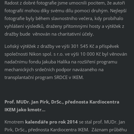
Radost z dobré fotografie jsme umocnili pocitem, že autoři
fotografií mohou díky svému dílu pomoci druhým. Nejlepší
fotografie byly během slavnostního večera, kdy probíhalo
vyhlášení výsledků, draženy přítomnými hosty a výtěžek z
dražby bude věnován na charitativní účely.
Loňský výtěžek z dražby ve výši 301 545 Kč a příspěvek
společnosti Nikon spol. s r.o. ve výši 10 000 Kč byl věnován
nadačnímu fondu Jakuba Halíka na rozšíření programu
mechanických srdečních podpor navázaného na
transplantační program SRDCE v IKEM.
Prof. MUDr. Jan Pirk, DrSc., přednosta Kardiocentra
IKEM jako kmotr…
Kmotrem
kalendáře pro rok 2014
se stal prof. MUDr. Jan
Pirk, DrSc., přednosta Kardiocentra IKEM. Záznam průběhu