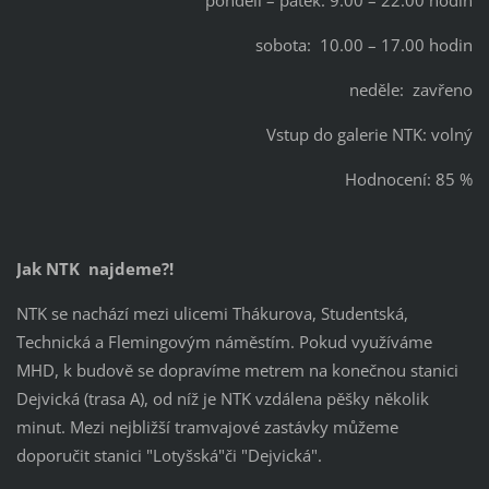
pondělí – pátek: 9.00 – 22.00 hodin
sobota: 10.00 – 17.00 hodin
neděle: zavřeno
Vstup do galerie NTK: volný
Hodnocení: 85 %
Jak NTK najdeme?!
NTK se nachází mezi ulicemi Thákurova, Studentská,
Technická a Flemingovým náměstím. Pokud využíváme
MHD, k budově se dopravíme metrem na konečnou stanici
Dejvická (trasa A), od níž je NTK vzdálena pěšky několik
minut. Mezi nejbližší tramvajové zastávky můžeme
doporučit stanici "Lotyšská"či "Dejvická".