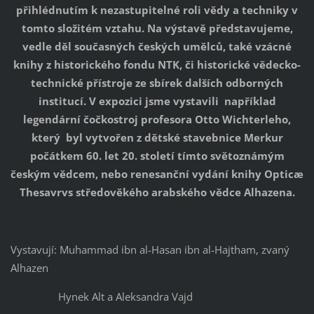
přihlédnutím k nezastupitelné roli vědy a techniky v
tomto složitém vztahu. Na výstavě představujeme,
vedle děl současných českých umělců, také vzácné
knihy z historického fondu NTK, či historické vědecko-
technické přístroje ze sbírek dalších odborných
institucí. V expozici jsme vystavili například
legendární čočkostroj profesora Otto Wichterleho,
který byl vytvořen z dětské stavebnice Merkur
počátkem 60. let 20. století tímto světoznámým
českým vědcem, nebo renesanční vydání knihy Opticæ
Thesavrvs středověkého arabského vědce Alhazena.
Vystavují: Muhammad ibn al-Hasan ibn al-Hajtham, zvaný
Alhazen
Hynek Alt a Aleksandra Vajd