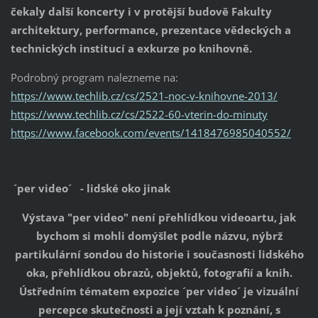
čekaly další koncerty i v protější budově Fakulty
architektury, performance, prezentace vědeckých a
technických institucí a exkurze po knihovně.
Podrobný program nalezneme na:
https://www.techlib.cz/cs/2521-noc-v-knihovne-2013/
https://www.techlib.cz/cs/2522-60-vterin-do-minuty
https://www.facebook.com/events/1418476985040552/
´per video´ - lidské oko jinak
Výstava "per video" není přehlídkou videoartu, jak
bychom si mohli domýšlet podle názvu, nýbrž
partikulární sondou do historie i současnosti lidského
oka, přehlídkou obrazů, objektů, fotografií a knih.
Ústředním tématem expozice ´per video´ je vizuální
percepce skutečnosti a její vztah k poznání, s