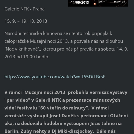
Galerie NTK - Praha
15. 9. – 19. 10. 2013
Národní technická knihovna se i tento rok připojila k
celopražské Muzejní noci 2013, a pozvala nás na dlouhou
´Noc v knihovně´,, kterou pro nás připravila na sobotu 14. 9.
2013 od 19.00 hodin.
https://www.youtube.com/watch?v=_f65DtLBrsE
V rámci ´Muzejní noci 2013´ proběhla vernisáž výstavy
"per video" v Galerii NTK a prezentace minutových
videí festivalu "60 vteřin do minuty". V rámci
vernisáže vystoupil Josef Daněk s performancí Otáčení
oka, následovalo hudební vystoupení Ježíš táhne na
Berlín, Zuby nehty a DJ Miki-discjockey. Dále nás