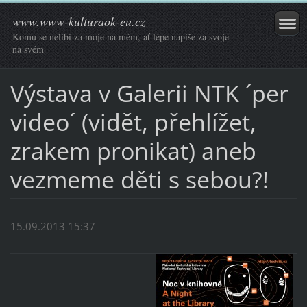
www.www-kulturaok-eu.cz
Komu se nelíbí za moje na mém, ať lépe napíše za svoje
na svém
Výstava v Galerii NTK ´per
video´ (vidět, přehlížet,
zrakem pronikat) aneb
vezmeme děti s sebou?!
15.09.2013 15:37