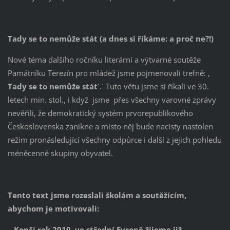
Tady se to nemůže stát (a dnes si říkáme: a proč ne?!)
Nové téma dalšího ročníku literární a výtvarné soutěže
Památníku Terezín pro mládež jsme pojmenovali trefně: ,
Tady se to nemůže stát
´.´ Tuto větu jsme si říkali ve 30.
letech min. stol., i když jsme přes všechny varovné zprávy
nevěřili, že demokratický systém prvorepublikového
Československa zanikne a místo něj bude nacisty nastolen
režim pronásledující všechny odpůrce i další z jejich pohledu
méněcenné skupiny obyvatel.
Tento text jsme rozeslali školám a soutěžícím,
abychom je motivovali:
„ Končí rok 2010, ve střední Evropě žijeme již