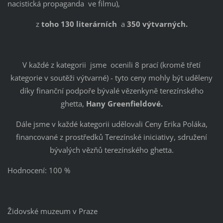
nacistická propaganda ve filmu),
z
toho 130 literárních
a
350 výtvarných.
V každé z kategorii jsme ocenili 8 prací (kromě třetí
kategorie v soutěži výtvarné) - tyto ceny mohly být uděleny
díky finanční podpoře bývalé vězenkyně terezínského
ghetta,
Hany Greenfieldové.
Dále jsme v každé kategorii udělovali Ceny Erika Poláka,
financované z prostředků Terezínské iniciativy, sdružení
bývalých vězňů terezínského ghetta.
Hodnocení: 100 %
Židovské muzeum v Praze