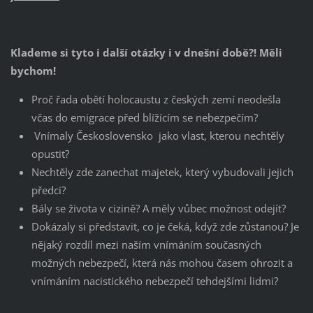
Klademe si tyto i další otázky i v dnešní době?! Měli
bychom!
Proč řada obětí holocaustu z českých zemí neodešla
včas do emigrace před blížícím se nebezpečím?
Vnímaly Československo jako vlast, kterou nechtěly
opustit?
Nechtěly zde zanechat majetek, který vybudovali jejich
předci?
Bály se života v cizině? A měly vůbec možnost odejít?
Dokázaly si představit, co je čeká, když zde zůstanou? Je
nějaký rozdíl mezi naším vnímáním současných
možných nebezpečí, která nás mohou časem ohrozit a
vnímáním nacistického nebezpečí tehdejšími lidmi?