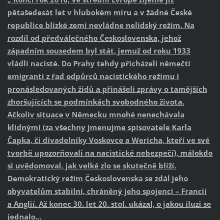
pětašedesát let v hlubokém míru a v žádné České
republice blízké zemi nevládne nelidský režim. Na
rozdíl od předválečného Československa, jehož
západním sousedem byl stát, jemuž od roku 1933
vládli nacisté. Do Prahy tehdy přicházeli němečtí
emigranti z řad odpůrců nacistického režimu i
pronásledovaných židů a přinášeli zprávy o tamějších
zhoršujících se podmínkách svobodného života.
Ačkoliv situace v Německu mnohé nenechávala
klidnými (za všechny jmenujme spisovatele Karla
Čapka, či divadelníky Voskovce a Wericha, kteří ve své
tvorbě upozorňovali na nacistické nebezpečí), málokdo
si uvědomoval, jak velké zlo se skutečně blíží.
Demokratický režim Československa se zdál jeho
obyvatelům stabilní, chráněný jeho spojenci – Francií
a Anglií. Až konec 30. let 20. stol. ukázal, o jakou iluzi se
jednalo…