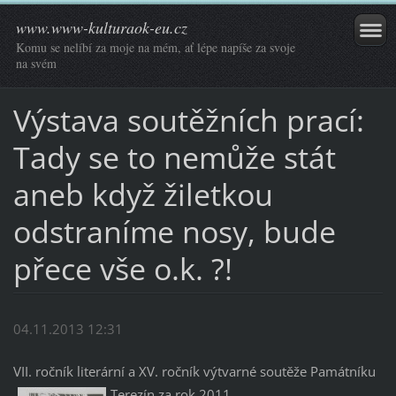
www.www-kulturaok-eu.cz
Komu se nelíbí za moje na mém, ať lépe napíše za svoje
na svém
Výstava soutěžních prací:
Tady se to nemůže stát
aneb když žiletkou
odstraníme nosy, bude
přece vše o.k. ?!
04.11.2013 12:31
VII. ročník literární a XV. ročník výtvarné soutěže Památníku
Terezín za rok 2011