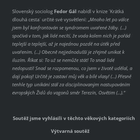
Slovenský sociolog
Fedor Gál
nabídl v knize ´Krátká
dlouhá cesta´ určité své vysvětlení: „
Mnoho let po válce
jsem byl konfrontován se syndromem uvařené žáby. (…)
spočívá v tom, jak lidé necítí, že voda kolem nich je pořád
teplejší a teplejší, až je najednou pozdě na útěk před
uvařením. (…) Obecně nejjednodušší je zřejmě unikat k
iluzím. Říkat si: To už se nemůže stát! To snad lidé
nedopustí! Snad se rozpomenou, co jsem v životě udělal, a
dají pokoj! Určitě je zastaví můj věk a bílé vlasy! (…) Přesně
tenhle typ unikání stál za disciplinovaným nastupováním
evropských Židů do vagonů směr Terezín, Osvětim (…).“
Soutěž jsme vyhlásili v těchto věkových kategoriích
Výtvarná soutěž