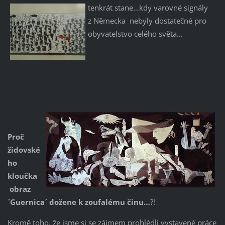
tenkrát stane…kdy varovné signály
z Německa nebyly dostatečné pro
obyvatelstvo celého světa...
Proč
židovské
ho
kloučka
obraz
´Guernica´ dožene k zoufalému činu…
?!
Kromě toho, že jsme si se zájmem prohlédli vystavené práce