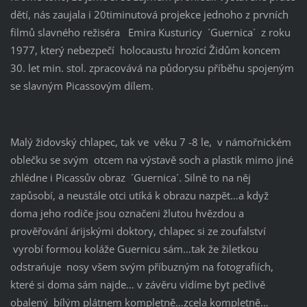
dětí, nás zaujala i 20timinutová projekce jednoho z prvních
filmů slavného režiséra Emira Kusturicy ´Guernica´ z roku
1977, který nebezpečí holocaustu hrozící Židům koncem
30. let min. stol. zpracovává na půdorysu příběhu spojeným
se slavným Picassovým dílem.
Malý židovský chlapec, tak ve věku 7 -8 le, v námořnickém
oblečku se svým otcem na výstavě soch a plastik mimo jiné
zhlédne i Picassův obraz ´Guernica´. Silně to na něj
zapůsobí, a neustále otci utíká k obrazu nazpět…a když
doma jeho rodiče jsou označeni žlutou hvězdou a
prověřování árijskými doktory, chlapec si ze zoufalství
vyrobí formou koláže Guernicu sám…tak že žiletkou
odstrańuje nosy všem svým příbuzným na fotografiích,
které si doma sám najde… v závěru vidíme byt pečlivě
obalený bílým plátnem kompletně…zcela kompletně…