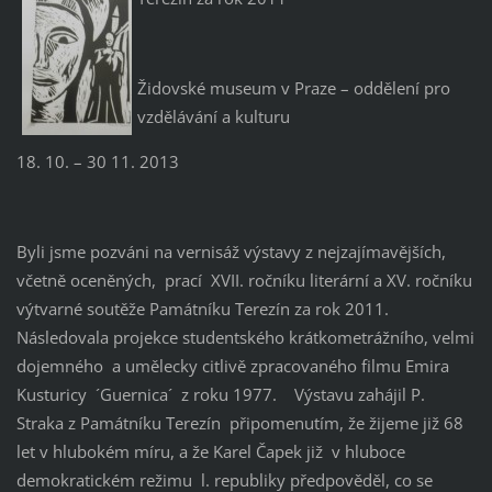
Židovské museum v Praze – oddělení pro
vzdělávání a kulturu
18. 10. – 30 11. 2013
Byli jsme pozváni na vernisáž výstavy z nejzajímavějších,
včetně oceněných, prací XVII. ročníku literární a XV. ročníku
výtvarné soutěže Památníku Terezín za rok 2011.
Následovala projekce studentského krátkometrážního, velmi
dojemného a umělecky citlivě zpracovaného filmu Emira
Kusturicy ´Guernica´ z roku 1977. Výstavu zahájil P.
Straka z Památníku Terezín připomenutím, že žijeme již 68
let v hlubokém míru, a že Karel Čapek již v hluboce
demokratickém režimu l. republiky předpověděl, co se