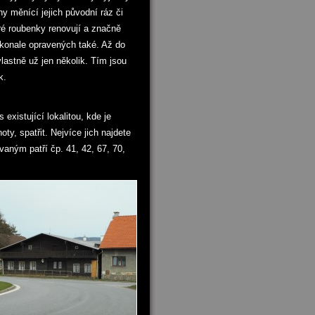
hy měnící jejich původní ráz či
aré roubenky renovují a značně
okonale opravených také. Až do
lastně už jen několik. Tím jsou
k.
existující lokalitou, kde je
y, spatřit. Nejvíce jich najdete
aným patří čp. 41, 42, 67, 70,