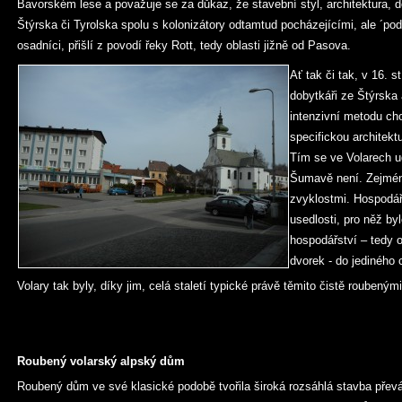
Bavorském lese a považuje se za důkaz, že stavební styl, architektura, do
Štýrska či Tyrolska spolu s kolonizátory odtamtud pocházejícími, ale ´pod
osadníci, přišlí z povodí řeky Rott, tedy oblasti jižně od Pasova.
Ať tak či tak, v 16. st
dobytkáři ze Štýrska 
intenzivní metodu cho
specifickou architek
Tím se ve Volarech ud
Šumavě není. Zejmén
zvyklostmi. Hospodáři
usedlosti, pro něž byl
hospodářství – tedy o
dvorek - do jediného 
Volary tak byly, díky jim, celá staletí typické právě těmito čistě rouben
Roubený volarský alpský dům
Roubený dům ve své klasické podobě tvořila široká rozsáhlá stavba pře