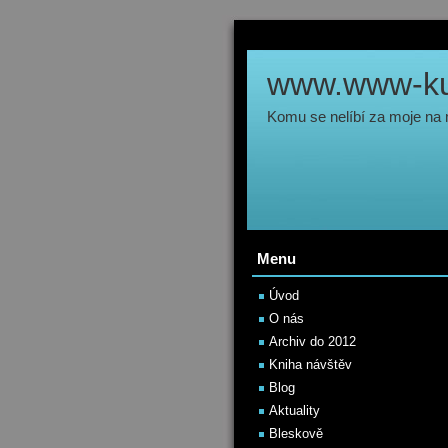
www.www-kul
Komu se nelíbí za moje na
Menu
Úvod
O nás
Archiv do 2012
Kniha návštěv
Blog
Aktuality
Bleskově