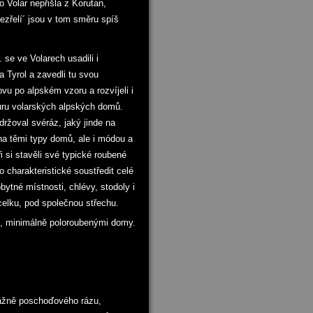
 Volar nepřišla z Korutan,
ezřelí´ jsou v tom směru spíš
. se ve Volarech usadili i
a Tyrol a zavedli tu svou
vu po alpském vzoru a rozvíjeli i
turu volarských alpských domů.
ržoval svéráz, jaký jinde na
a těmi typy domů, ale i módou a
 si stavěli své typické roubené
o charakteristické soustředit celé
bytné místnosti, chlévy, stodoly i
celku, pod společnou střechu.
ými, minimálně poloroubenými domy.
vážně poschoďového rázu,