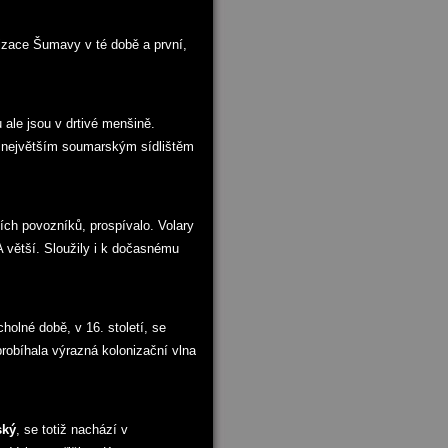
izace Šumavy v té době a první,
u ale jsou v drtivé menšině.
 největším soumarským sídlištěm
ích povozníků, prospívalo. Volary
. A větší. Sloužily i k dočasnému
cholné době, v 16. století, se
probíhala výrazná kolonizační vlna
ský
, se totiž nachází v