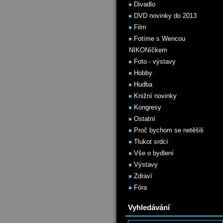
Divadlo
DVD novinky do 2013
Film
Fotíme s Wencou
NIKONíčkem
Foto - výstavy
Hobby
Hudba
Knižní novinky
Kongresy
Ostatní
Proč bychom se netěšili
Tlukot srdcí
Vše o bydlení
Výstavy
Zdraví
Fóra
Vyhledávání