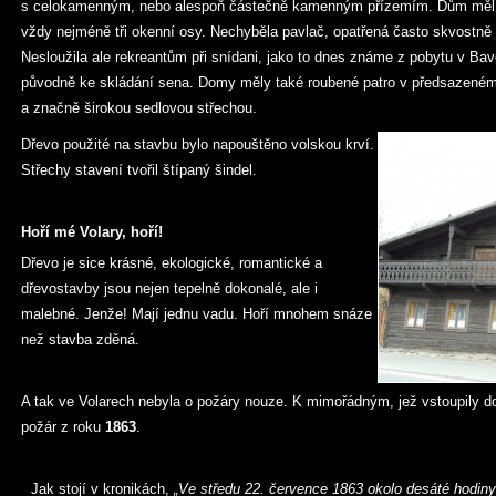
s celokamenným, nebo alespoň částečně kamenným přízemím. Dům měl v 
vždy nejméně tři okenní osy. Nechyběla pavlač, opatřená často skvostn
Nesloužila ale rekreantům při snídani, jako to dnes známe z pobytu v Bav
původně ke skládání sena. Domy měly také roubené patro v předsazeném
a značně širokou sedlovou střechou.
Dřevo použité na stavbu bylo napouštěno volskou krví.
Střechy stavení tvořil štípaný šindel.
Hoří mé Volary, hoří!
Dřevo je sice krásné, ekologické, romantické a
dřevostavby jsou nejen tepelně dokonalé, ale i
malebné. Jenže! Mají jednu vadu. Hoří mnohem snáze
než stavba zděná.
A tak ve Volarech nebyla o požáry nouze. K mimořádným, jež vstoupily do 
požár z roku
1863
.
Jak stojí v kronikách,
„Ve středu 22. července 1863 okolo desáté hodiny