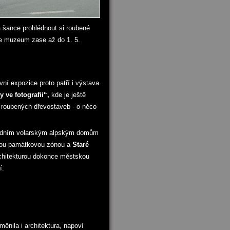
a šance prohlédnout si roubené
se muzeum zase až do 1. 5.
vní expozice proto patří i výstava
y ve fotografii“,
kde je ještě
 roubených dřevostaveb - o něco
ledním volarským alpským domům
nou památkovou zónou a
Staré
chitekturou dokonce městskou
í.
ěnila i architektura, napoví