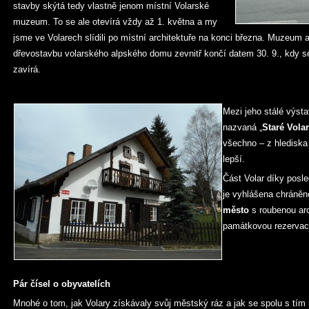
stavby skýtá tedy vlastně jenom místní Volarské
muzeum. To se ale otevírá vždy až 1. května a my
jsme ve Volarech slídili po místní architektuře na konci března. Muzeum 
dřevostavbu volarského alpského domu zevnitř končí datem 30. 9., kdy 
zavírá.
Mezi jeho stálé výsta
nazvaná „
Staré Volar
všechno – z hlediska
lepší.
Část Volar díky pos
je vyhlášena chráně
město
s roubenou ar
památkovou rezervac
Pár čísel o obyvatelích
Mnohé o tom, jak Volary získávaly svůj městský ráz a jak se spolu s tím m