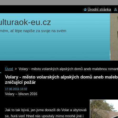
Úvodní stránka
turaok-eu.cz
 mém, ať lépe napíše za svoje na svém
Úvod
>
Volary - město volarských alpských domů aneb malebnou romanti
Volary - město volarských alpských domů aneb maleb
zničující požár
17.06.2016 16:32
Volary – březen 2016
Jak to tak bývá, jen jsme dorazili do Volar a ubytovali
se, hurá ven! Hned nás upoutaly mimo mnohé jiné i