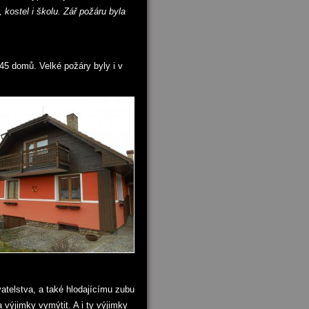
 kostel i školu. Zář požáru byla
 45 domů. Velké požáry byly i v
atelstva, a také hlodajícímu zubu
 výjimky vymýtit. A i ty výjimky