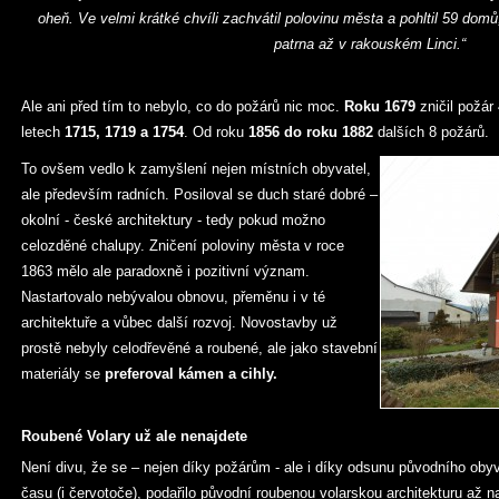
oheň. Ve velmi krátké chvíli zachvátil polovinu města a pohltil 59 domů,
patrna až v rakouském Linci.“
Ale ani před tím to nebylo, co do požárů nic moc.
Roku 1679
zničil požár
letech
1715, 1719 a 1754
. Od roku
1856 do roku 1882
dalších 8 požárů.
To ovšem vedlo k zamyšlení nejen místních obyvatel,
ale především radních. Posiloval se duch staré dobré –
okolní - české architektury - tedy pokud možno
celozděné chalupy. Zničení poloviny města v roce
1863 mělo ale paradoxně i pozitivní význam.
Nastartovalo nebývalou obnovu, přeměnu i v té
architektuře a vůbec další rozvoj. Novostavby už
prostě nebyly celodřevěné a roubené, ale jako stavební
materiály se
preferoval kámen a cihly.
Roubené Volary už ale nenajdete
Není divu, že se – nejen díky požárům - ale i díky odsunu původního obyv
času (i červotoče), podařilo původní roubenou volarskou architekturu až na