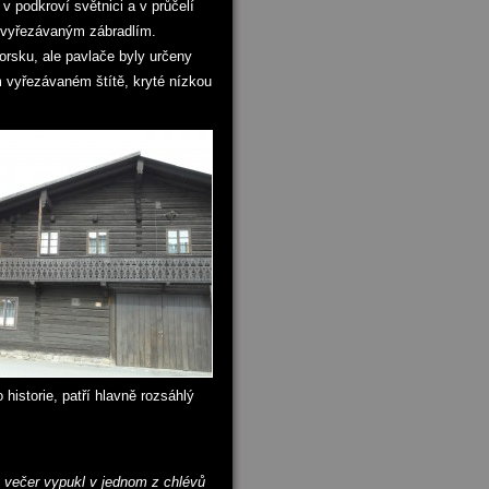
podkroví světnici a v průčelí
ě vyřezávaným zábradlím.
orsku, ale pavlače byly určeny
 vyřezávaném štítě, kryté nízkou
historie, patří hlavně rozsáhlý
 večer vypukl v jednom z chlévů