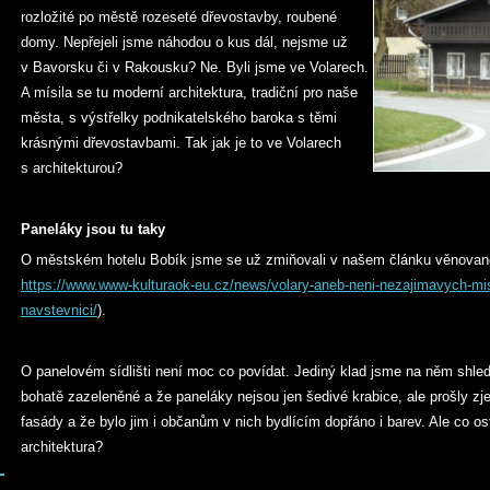
rozložité po městě rozeseté dřevostavby, roubené
domy. Nepřejeli jsme náhodou o kus dál, nejsme už
v Bavorsku či v Rakousku? Ne. Byli jsme ve Volarech.
A mísila se tu moderní architektura, tradiční pro naše
města, s výstřelky podnikatelského baroka s těmi
krásnými dřevostavbami. Tak jak je to ve Volarech
s architekturou?
Paneláky jsou tu taky
O městském hotelu Bobík jsme se už zmiňovali v našem článku věnovan
https://www.www-kulturaok-eu.cz/news/volary-aneb-neni-nezajimavych-mist
navstevnici/
).
O panelovém sídlišti není moc co povídat. Jediný klad jsme na něm shleda
bohatě zazeleněné a že paneláky nejsou jen šedivé krabice, ale prošly zjev
fasády a že bylo jim i občanům v nich bydlícím dopřáno i barev. Ale co ost
architektura?