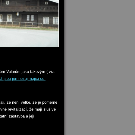
ém Volarům jako takovým ( viz.
-jsou-jen-nezajimajici-se-
li, že není velké, že je poměrně
ně revitalizací, že mají slušivé
atní zástavba a její