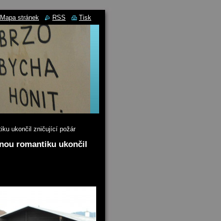
Mapa stránek
RSS
Tisk
ku ukončil zničující požár
nou romantiku ukončil