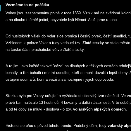
Vezměme to od počátku
Volary jsou zaznamenány prvně v roce 1359. Vznik má na svědomí kolon
a na dlouho i téměř jediní, obyvatelé byli Němci. A už jsme u toho…
Od husitských válek do Volar sice proniká i český prvek, čeští usedlíci, t
Vzhledem k poloze Volar a tudy vedoucí tzv.
Zlaté stezky
se stalo město
na české části prachatické větve Zlaté stezky.
A to jim, jako každé takové ´oáze´ na dlouhých a těžkých cestách tehdejš
bohatly, a tím bohatli i místní usedlíci, kteří si mohli dovolit i lepší domy
ustájení soumarů, koní a vozů a samozřejmě i jejich doprovodu.
Stezka byla pro Volary určující a vyžádala si ulicovitý tvar náměstí. Ve vr
právě tam nalézalo 13 hostinců, 4 kovárny a další návaznosti. V té době 
a od té doby se mluví - doslova - o tzv.
volarských alpských domech.
Historici se přou o původ tohoto trendu. Podobný dům, tedy
volarský alp