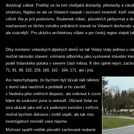
dostávají zabrat. Podílejí se na tom všelijaké dostavby, přestavby a zása
strukturu. Najdou se ale ve Volarech naopak i osvícení investoři, kteří st
citlivě. Ale je jich poskrovnu. Roubenek vůbec, původních jakbysmet a d
současnosti se těchto vskutku unikátních staveb ve Volarech dochovalo v
ale vzácnější. Pro ukázku architektury vůbec a pro český region stejně ta
Díky existenci volarských alpských domů se tak Volary staly jedinou u nás 
možné takováto stavení, vnímaná odborníky jako vyslovené stavební klenot
podél Volarského potoka v severní části města. K těm úplně nejvíc zachov
71, 81, 99, 102, 159, 160, 162 - 164, 171, ale i jiná.
Asi nepochybujete, že bychom byli bývali rádi některý
z domů také navštívili a prohlédli si ho zevnitř,
z hlediska jeho vnitřních dispozic, ale vniknout k cizím
lidem do soukromí jsme si netroufli. Občané Volar se
sice ukázali jako milí a k podivným turistům i vstřícní,
možná bychom dokonce i mohli uspět, ale tak moc
investigativní novináři zase nejsme.
Možnost spatřit vnitřek původní zachované roubené