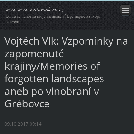
www.www-kulturaok-eu.cz
Komu se nelíbí za moje na mém, ať lépe napíše za svoje
na svém
Vojtěch Vlk: Vzpomínky na
zapomenuté
krajiny/Memories of
forgotten landscapes
aneb po vinobraní v
Grébovce
09.10.2017 09:14