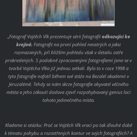
„
Fotograf Vojtěch Vlk prezentuje sérii fotografií
odkazující ke
krajině.
Fotografií na první pohled neostrých a jaksi
rozmazaných, při bližším pohledu však v detailu ostře
prokreslených. S podobně zpracovanými fotografiemi jsme se v
tvorbě Vojtěcha Vlka již jednou setkali. Bylo to v roce 1998 a
tyto fotografie nafotil během své stáže na Bezalel akademii v
Jeruzalémě. Tehdy se nám skrze fotografie obyvatel věčného
města a jeho zákoutí doslova zjevil rozpohybovaný genius loci
tohoto jedinečného místa.
Klademe si otázku: Proč se Vojtěch Vlk vrací po tak dlouhé době
k tématu pohybu a rozostřených kontur ve svých fotografiích? A