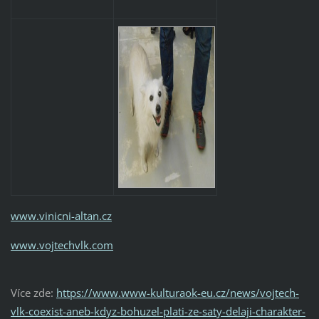
www.vinicni-altan.cz
www.vojtechvlk.com
Více zde:
https://www.www-kulturaok-eu.cz/news/vojtech-
vlk-coexist-aneb-kdyz-bohuzel-plati-ze-saty-delaji-charakter-