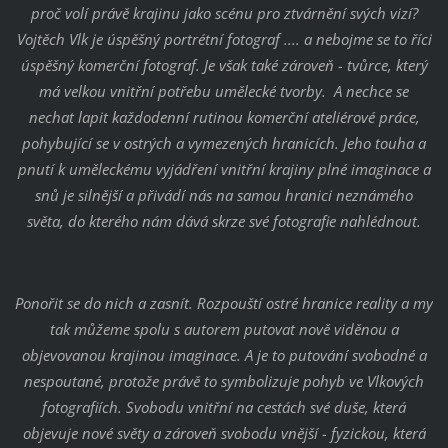
proč volí právě krajinu jako scénu pro ztvárnění svých vizí?
Vojtěch Vlk je úspěšný portrétní fotograf .... a nebojme se to říci
úspěšný komerční fotograf. Je však také zároveň - tvůrce, který
má velkou vnitřní potřebu umělecké tvorby. A nechce se
nechat lapit každodenní rutinou komerční ateliérové práce,
pohybující se v ostrých a vymezených hranicích. Jeho touha a
pnutí k uměleckému vyjádření vnitřní krajiny plné imaginace a
snů je silnější a přivádí nás na samou hranici neznámého
světa, do kterého nám dává skrze své fotografie nahlédnout.
Ponořit se do nich a zasnít. Rozpouští ostré hranice reality a my
tak můžeme spolu s autorem putovat nově viděnou a
objevovanou krajinou imaginace. A je to putování svobodné a
nespoutané, protože právě to symbolizuje pohyb ve Vlkových
fotografiích. Svobodu vnitřní na cestách své duše, která
objevuje nové světy a zároveň svobodu vnější - fyzickou, která