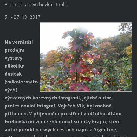
Viniční altán Grébovka - Praha
5. - 27. 10. 2017
Na vernisáži
prodejní
výstavy
několika
desítek
(velkoformáto
vých)
výtvarných barevných fotografi
í
, jejichž autor,
profesionální fotograf, Vojtěch Vlk, byl osobně
přítomen. V příjemném prostředí viničního altánu
Grébovka můžeme zhlédnout snímky krajin, které
autor pořídil na svých cestách např. v Argentině,