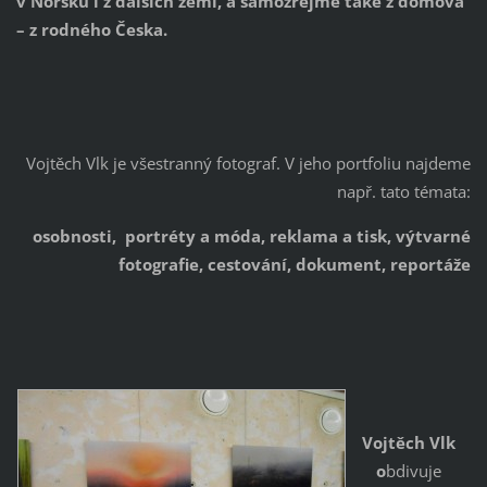
v Norsku i z dalších zemí, a samozřejmě také z domova
– z rodného Česka.
Vojtěch Vlk je všestranný fotograf. V jeho portfoliu najdeme
např. tato témata:
osobnosti,
portréty a móda
, reklama a tisk
, výtvarné
fotografie
, cestování
, dokument,
reportáže
Vojtěch Vlk
o
bdivuje