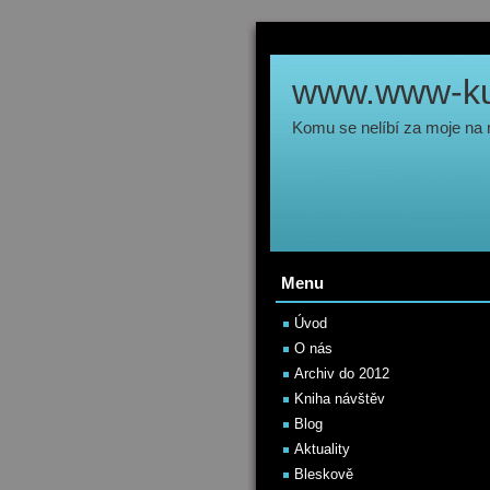
www.www-kul
Komu se nelíbí za moje na
Menu
Úvod
O nás
Archiv do 2012
Kniha návštěv
Blog
Aktuality
Bleskově