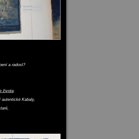
pení a radost?
e života
.
í autentické Kabaly,
taré,