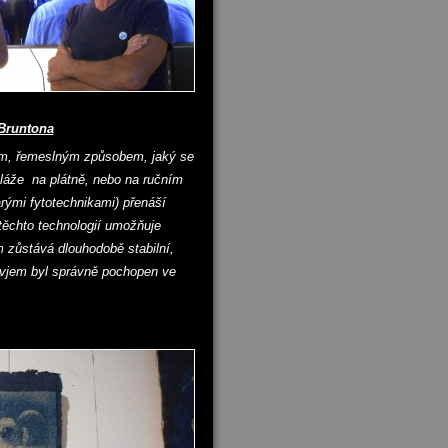
 Bruntona
ým, řemeslným způsobem, jaký se
koláže na plátně, nebo na ručním
arými fytotechnikami) přenáší
těchto technologií umožňuje
m zůstává dlouhodobě stabilní,
í vjem byl správně pochopen ve