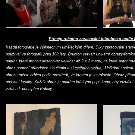
Princip ručního zpracování fotoobrazu podle
Každá fotografie je výjimečným uměleckým dílem. Díky zpracování star
používal ve fotografii před 100 lety, Brunton vytváří unikátní obrazy/foto
papíru, které mohou dosahovat velikost až 2 x 2 metry, na které autor (st
obraz pomocí přírodních sloučenin a
slunečního světla.
Unikátní spojení 
obrazu měnit vzhled podle prostředí, ve kterém je instalován. Obraz přito
archivní kvality. Každý obraz je opatřen krátkými popiskami, aby vizuáln
vztahu k principům Kabaly.