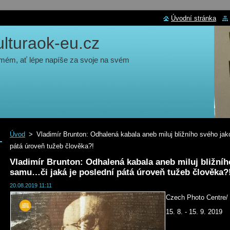
Úvodní stránka
turaok-eu.cz
 mém, ať lépe napíše za svoje na svém
Úvod
>
Vladimír Brunton: Odhalená kabala aneb miluj bližního svého ja
pátá úroveň tužeb člověka?!
Vladimír Brunton: Odhalená kabala aneb miluj bližníh
samu…či jaká je poslední pátá úroveň tužeb člověka?
20.08.2019 11:11
Czech Photo Centre/ 
15. 8. - 15. 9. 2019