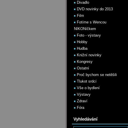
Divadlo
DVD novinky do 2013
Film
Fotíme s Wencou
NIKONíčkem
Foto - výstavy
Hobby
Hudba
Knižní novinky
Kongresy
Ostatní
Proč bychom se netěšili
Tlukot srdcí
Vše o bydlení
Výstavy
Zdraví
Fóra
Vyhledávání