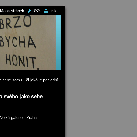
Mapa stránek
RSS
Tisk
ko sebe samu…či jaká je poslední
o svého jako sebe
!
Velká galerie - Praha