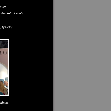
ývoje
stavitelů Kabaly.
, fyzický.
abale,