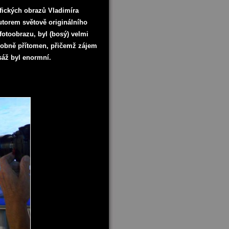
afických obrazů Vladimíra
autorem světově originálního
fotoobrazu, byl (bosý) velmi
sobně přítomen, přičemž zájem
sáž byl enormní.