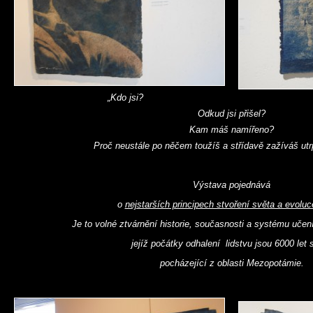
„Kdo jsi?
Odkud jsi přišel?
Kam máš namířeno?
Proč neustále po něčem toužíš a střídavě zažíváš utr
Výstava pojednává
o
nejstarších principech stvoření světa a evoluc
Je to volné ztvárnění historie, současnosti a systému učen
jejíž počátky odhalení lidstvu jsou 6000 let s
pocházející z oblasti Mezopotámie.