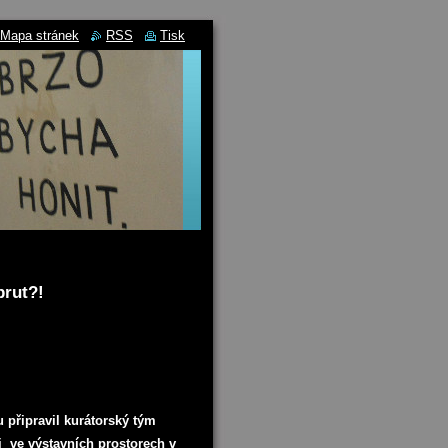
Mapa stránek
RSS
Tisk
brut?!
u připravil kurátorský tým
i ve výstavních prostorech v