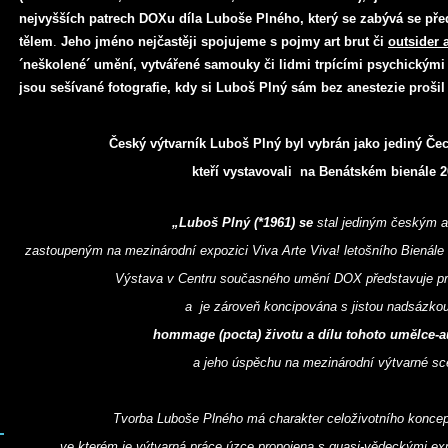
nejvyšších patrech DOXu díla Luboše Plného, který se zabývá se př
tělem
.
Jeho jméno nejčastěji spojujeme s pojmy art brut či
outsider a
´neškolené´ umění, vytvářené samouky či lidmi trpícími psychickým
jsou sešívané fotografie, kdy si Luboš Plný sám bez anestezie prošil 
Český výtvarník Luboš Plný byl vybrán jako jediný Če
kteří vystavovali na Benátském bienále 2
„Luboš Plný (*1961) se
stal jediným českým a
zastoupeným na mezinárodní expozici Viva Arte Viva! letošního Bienál
Výstava v Centru současného umění DOX představuje prů
a je zároveň koncipována s jistou nadsázkou
hommage (pocta) životu
a dílu tohoto umělce-a
a jeho úspěchu na mezinárodní výtvarné sc
Tvorba Luboše Plného má charakter celoživotního koncept
ve kterém je výtvarná práce úzce propojena s quasi-
vědeckými exp