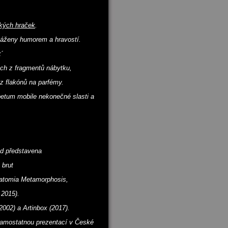
ckých hraček
.
vyváženy humorem a hravostí.
´
ch z fragmentů nábytku,
z flakónů na parfémy.
petum mobile nekonečné slasti a
ud představena
 brut
atomia Metamorphosis,
 2015).
002) a Artinbox (2017).
samostatnou prezentací v České