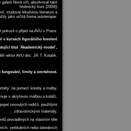
 galerii Nová síň; absolvoval také
hrobnický kurs (2004))
í, studoval lékařskou literaturu a
žily jako určitá forma autoterapie.
 pokusil o přijetí na AVU v Praze.
l v kursech figurálního kreslení
tující titul ´Akademický model´,
il rektor AVU doc. Jiří T. Kotalík.
fungování, limity a smrtelnost.
rtréty´ na pomezí kresby a malby,
nuje s akrylovou malbou a koláží,
 popel zesnulých rodičů, použitými
zdravotnickými materiály,
entů prováděných na vlastním těle
ních, vertikálních nebo laterálních