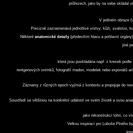
průřezech, jako by na sebe skládal v
V jediném obraze ča
Precizně zaznamenává jednotlivé vrstvy: kůži, svalstvo, kos
Některé
anatomické detaily
(především hlavu a pohlavní orgány
jiné j
která jsou poskládána např. z kreseb podle 
rentgenových snímků, fotografií madon, modelek nebo exponátů a
Záznamy z různých epoch vyjímá z kontextu a propojuje do no
Soustředí se většinou na konkrétní události ve svém životě a svou an
jako rekonstrukci toho, co v
Velkou inspirací pro Luboše Plného by
kte