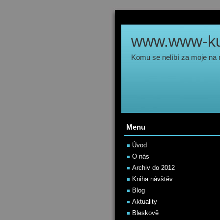
www.www-kul
Komu se nelíbí za moje na
Menu
Úvod
O nás
Archiv do 2012
Kniha návštěv
Blog
Aktuality
Bleskově