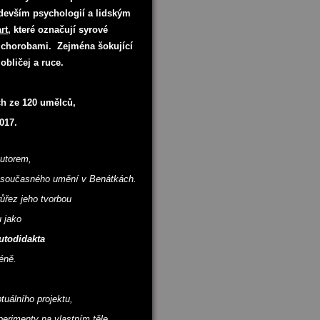
edevším psychologií a lidským
rt
, které označují syrové
i chorobami. Zejména šokující
obličej a ruce.
ch ze 120 umělců,
017.
utorem,
e současného umění v Benátkách.
řez jeho tvorbou
 jako
utodidakta
éně.
uálního projektu,
erimenty na vlastním těle.