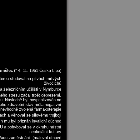
 umělec
(* 4. 11. 1961 Česká Lípa)
kterou studoval na pitvách mrtvých
živočichů
na železničním učilišti v Nymburce
ého stresu začal trpět depresemi,
u. Následně byl hospitalizován na
jeho zdravotní stav měla negativní
i nevhodně zvolená farmakoterapie
ch a věnoval se silovému trojboji
ch mu byl přiznán invalidní důchod
U a pohyboval se v okruhu místní
neoficiální kultury
l řadu zaměstnání. (maloval cínové