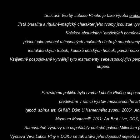
Součástí tvorby Luboše Plného je také výroba
eroti
Jistá brutalita a rituálně-magický charakter jeho tvorby jsou zde 
Kolekce absurdních ´erotických pomůcek
působí jako arsenál rafinovaných mučicích nástrojů smontovaný
instalatérských trubek, kousků dětských hraček, paroží nebo 
Vzájemně pospojované vytvářejí tyto instrumenty sebeuspokojující per
utrpení.
Pražskému publiku byla tvorba Luboše Plného dopos
především v rámci výstav mezinárodního art
(abcd, sbírka art, GHMP, Dům U Kamenného zvonu, 2006; An
Museum Montanelli, 2011; Art Brut Live, DOX,
Samostatné výstavy mu uspořádaly pražské galerie Millenium (2
Výstava Viva Luboš Plný v DOXu se tak stává jeho doposud největší 