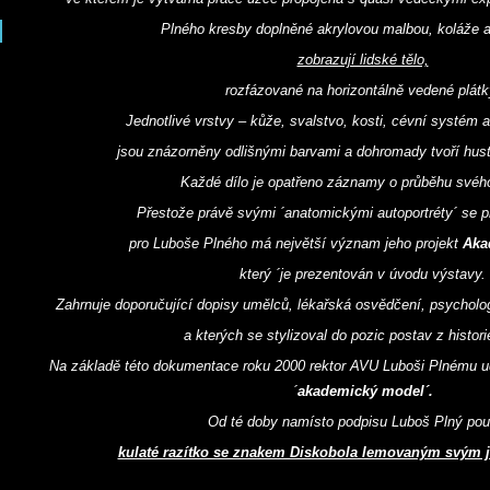
Plného kresby doplněné akrylovou malbou, koláže 
zobrazují lidské tělo,
rozfázované na horizontálně vedené plátk
Jednotlivé vrstvy – kůže, svalstvo, kosti, cévní systém 
jsou znázorněny odlišnými barvami a dohromady tvoří husto
Každé dílo je opatřeno záznamy o průběhu svéh
Přestože právě svými ´anatomickými autoportréty´ se pr
pro Luboše Plného má největší význam jeho projekt
Aka
který ´je prezentován v úvodu výstavy.
Zahrnuje doporučující dopisy umělců, lékařská osvědčení, psycholog
a kterých se stylizoval do pozic postav z histor
Na základě této dokumentace roku 2000 rektor AVU Luboši Plnému uděl
´
akademický model´.
Od té doby namísto podpisu Luboš Plný pou
kulaté razítko se znakem Diskobola lemovaným svým 