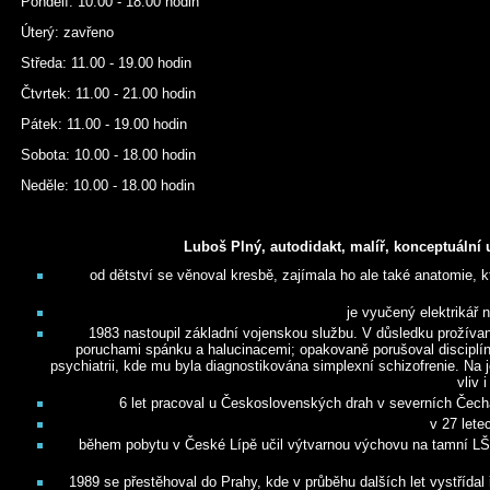
Pondělí: 10.00 - 18.00 hodin
Úterý: zavřeno
Středa: 11.00 - 19.00 hodin
Čtvrtek: 11.00 - 21.00 hodin
Pátek: 11.00 - 19.00 hodin
Sobota: 10.00 - 18.00 hodin
Neděle: 10.00 - 18.00 hodin
Luboš Plný, autodidakt, malíř, konceptuální
od dětství se věnoval kresbě, zajímala ho ale také anatomie, 
je vyučený elektrikář 
1983 nastoupil základní vojenskou službu. V důsledku prožívan
poruchami spánku a halucinacemi; opakovaně porušoval disciplín
psychiatrii, kde mu byla diagnostikována simplexní schizofrenie. Na 
vliv 
6 let pracoval u Československých drah v severních Čechá
v 27 lete
během pobytu v České Lípě učil výtvarnou výchovu na tamní LŠ
1989 se přestěhoval do Prahy, kde v průběhu dalších let vystřída