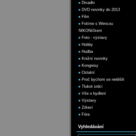
Divadlo
DVD novinky do 2013
Film
Fotíme s Wencou
NIKONíčkem
Foto - výstavy
Hobby
Hudba
Knižní novinky
Kongresy
Ostatní
Proč bychom se netěšili
Tlukot srdcí
Vše o bydlení
Výstavy
Zdraví
Fóra
Vyhledávání