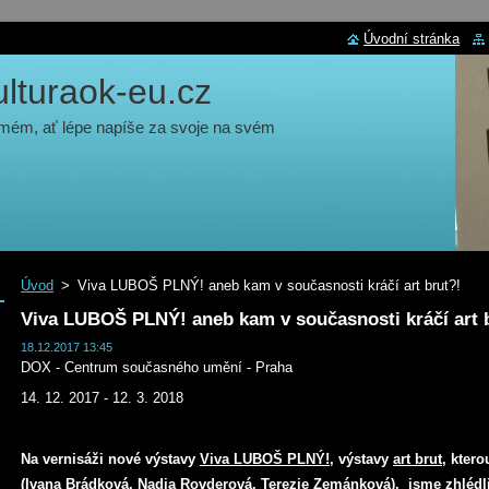
Úvodní stránka
turaok-eu.cz
 mém, ať lépe napíše za svoje na svém
Úvod
>
Viva LUBOŠ PLNÝ! aneb kam v současnosti kráčí art brut?!
Viva LUBOŠ PLNÝ! aneb kam v současnosti kráčí art 
18.12.2017 13:45
DOX - Centrum současného umění - Praha
14. 12. 2017 - 12. 3. 2018
Na vernisáži nové výstavy
Viva LUBOŠ PLNÝ!
, výstavy
art brut
, ktero
(Ivana Brádková, Nadia Rovderová, Terezie Zemánková), jsme zhlédl