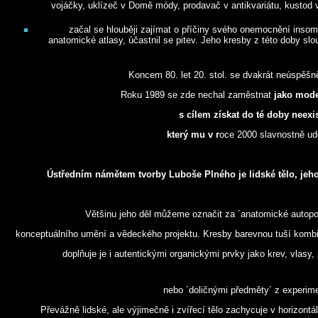
vojáčky, uklízeč v Domě módy, prodavač v antikvariátu, kustod v
začal se hlouběji zajímat o příčiny svého onemocnění insomni
anatomické atlasy, účastnil se pitev. Jeho kresby z této doby slou
Koncem 80. let 20. stol. se dvakrát neúspěšně
Roku 1989 se zde nechal zaměstnat
jako mode
s cílem získat do té doby neexis
který mu v r
oce 2000 slavnostně uděl
Ústředním námětem tvorby Luboše Plného je lidské tělo, jeho 
Většinu jeho děl můžeme označit za ´anatomické autopo
konceptuálního umění a vědeckého projektu. Kresby barevnou tuší kombi
doplňuje je i autentickými organickými prvky jako krev, vlasy,
nebo ´doličnými předměty´ z experim
Převážně lidské, ale výjimečně i zvířecí tělo zachycuje v horizontál