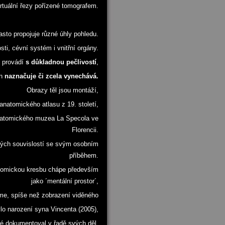
irtuální řezy pořízené tomografem.
sto propojuje různé úhly pohledu.
ti, cévní systém i vnitřní orgány.
) provádí
s důkladnou pečlivostí
,
en
naznačuje či zcela vynechává.
Obrazy těl jsou montáží,
anatomického atlasu z 19. století,
natomického muzea La Specola ve
Florencii.
vých souvislostí se svým osobním
příběhem.
atomickou kresbu chápe především
jako ´mentální prostor´,
íme, spíše než zobrazení viděného
lo narození syna Vincenta (2005),
ré dokumentoval v řadě svých děl.