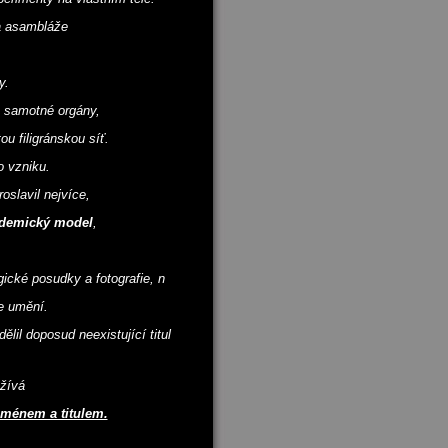
a asambláže
y.
a samotné orgány,
u filigránskou síť.
o vzniku.
oslavil nejvíce,
demický model
,
ické posudky a fotografie, n
ie umění.
il doposud neexistující titul
žívá
jménem a titulem.