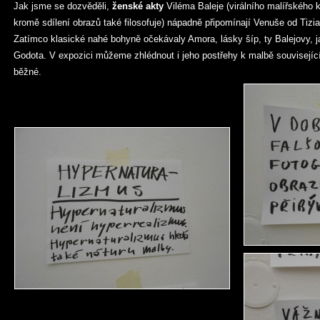
Jak jsme se dozvěděli,
ženské akty
Viléma Baleje (virálního malířského k
kromě sdílení obrazů také filosofuje) nápadně připomínají Venuše od Tizia
Zatímco klasické nahé bohyně očekávaly Amora, lásky šíp, ty Balejovy, j
Godota. V expozici můžeme zhlédnout i jeho postřehy k malbě souvisejíc
běžné.