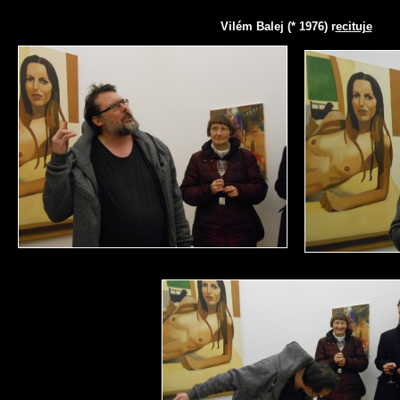
Vilém Balej (* 1976) r
ecituje