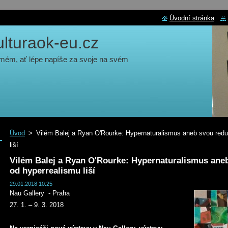
Úvodní stránka
turaok-eu.cz
 mém, ať lépe napíše za svoje na svém
Úvod
>
Vilém Balej a Ryan O'Rourke: Hypernaturalismus aneb svou redu
liší
Vilém Balej a Ryan O'Rourke: Hypernaturalismus ane
od hyperrealismu liší
29.01.2018 10:25
Nau Gallery - Praha
27. 1. – 9. 3. 2018