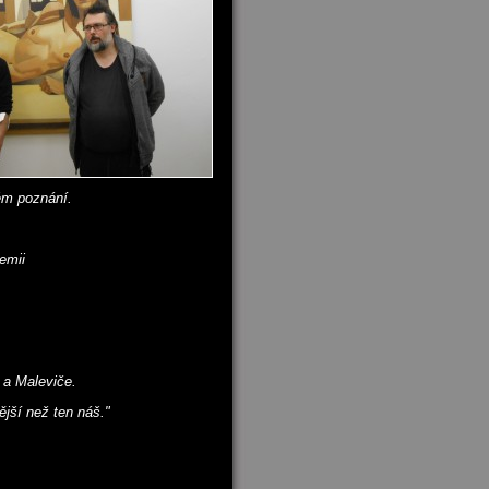
ém poznání.
emii
 a Maleviče.
ější než ten náš."