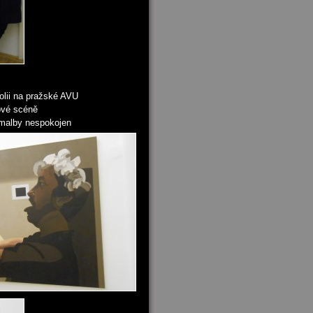
kolii na pražské AVU
ové scéně
 malby nespokojen