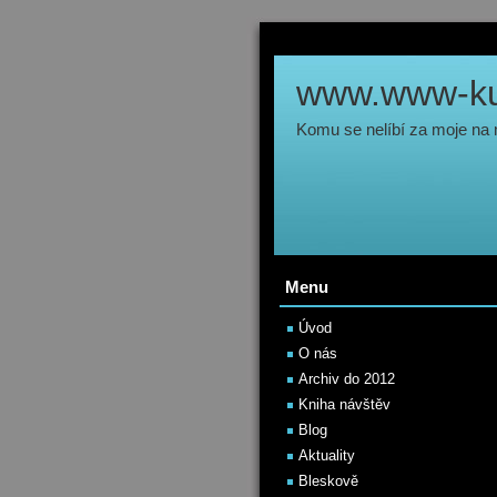
www.www-kul
Komu se nelíbí za moje na
Menu
Úvod
O nás
Archiv do 2012
Kniha návštěv
Blog
Aktuality
Bleskově