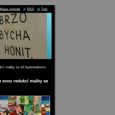
Mapa stránek
RSS
Tisk
kcí malby se od hyperrealismu
b svou redukcí malby se