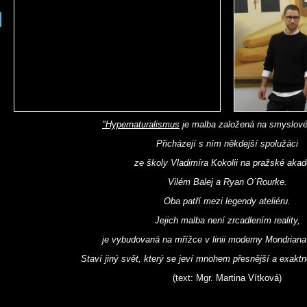
"Hypernaturalismus
je malba založená na smyslov
Přicházejí s ním někdejší spolužáci
ze školy Vladimíra Kokolii na pražské akad
Vilém Balej a Ryan O´Rourke.
Oba patří mezi legendy ateliéru.
Jejich malba není zrcadlením reality,
je vybudovaná na mřížce v linii moderny Mondriana
Staví jiný svět, který se jeví mnohem přesnější a exaktn
(text: Mgr. Martina Vítková)