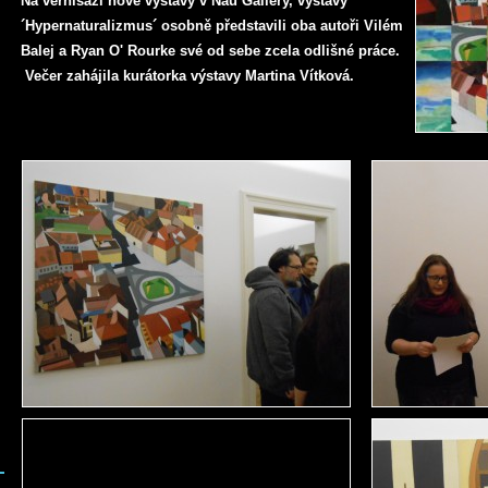
Na vernisáži nové výstavy v Nau Gallery, výstavy
´Hypernaturalizmus´ osobně představili oba autoři Vilém
Balej a Ryan O' Rourke své od sebe zcela odlišné práce.
Večer zahájila kurátorka výstavy Martina Vítková.