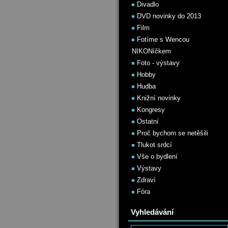
Divadlo
DVD novinky do 2013
Film
Fotíme s Wencou
NIKONíčkem
Foto - výstavy
Hobby
Hudba
Knižní novinky
Kongresy
Ostatní
Proč bychom se netěšili
Tlukot srdcí
Vše o bydlení
Výstavy
Zdraví
Fóra
Vyhledávání