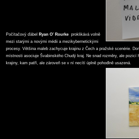
Počítačový ďábel
Ryan O' Rourke
proklikává volně
mezi starými a novými médii a mezikybernetickými
procesy. Většina maleb zachycuje krajinu z Čech a pražské scenérie. Dom
místnosti asociuje Švabinského Chudý kraj. Ne snad rozměry, ale pozicí h
krajiny, kam patří, ale zároveň se v ní necítí úplně pohodlně usazená.