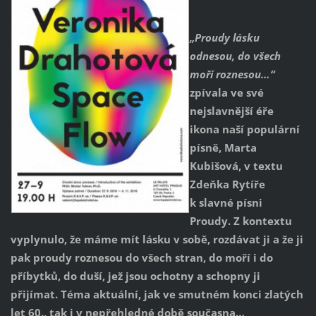
„Proudy lásku
odnesou, do všech
moří roznesou…“
zpívala ve své
nejslavnější éře
ikona naší populární
písně, Marta
Kubišová, v textu
Zdeňka Rytíře
k slavné písni
Proudy. Z kontextu
vyplynulo, že máme mít lásku v sobě, rozdávat ji a že ji
pak proudy roznesou do všech stran, do moří i do
příbytků, do duší, jež jsou ochotny a schopny ji
přijímat.
Téma aktuální, jak ve smutném konci zlatých
let 60., tak i v nepřehledné době současna…