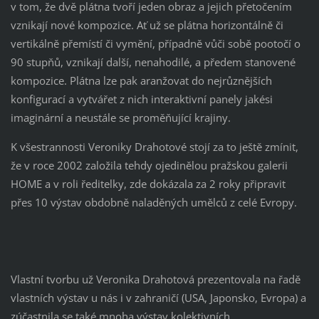
v tom, že dvě plátna tvoří jeden obraz a jejich přetočením
vznikají nové kompozice. Ať už se plátna horizontálně či
vertikálně přemístí či vymění, případně vůči sobě pootočí o
90 stupňů, vznikají další, nenahodilé, a předem stanovené
kompozice. Plátna lze pak aranžovat do nejrůznějších
konfigurací a vytvářet z nich interaktivní panely jakési
imaginární a neustále se proměňující krajiny.
K všestrannosti Veroniky Drahotové stojí za to ještě zmínit,
že v roce 2002 založila tehdy ojedinělou pražskou galerii
HOME a v roli ředitelky, zde dokázala za 2 roky připravit
přes 10 výstav obdobně naladěných umělců z celé Evropy.
Vlastní tvorbu už Veronika Drahotová prezentovala na řadě
vlastních výstav u nás i v zahraničí (USA, Japonsko, Evropa) a
zúčastnila se také mnoha výstav kolektivních.