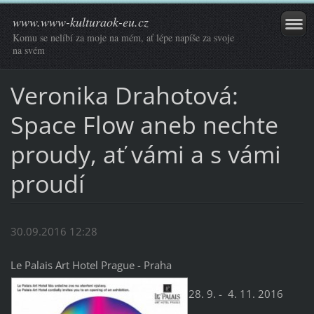
www.www-kulturaok-eu.cz
Komu se nelíbí za moje na mém, ať lépe napíše za svoje
na svém
Veronika Drahotová:
Space Flow aneb nechte
proudy, ať vámi a s vámi
proudí
30.09.2016 12:28
Le Palais Art Hotel Prague - Praha
28. 9. - 4. 11. 2016