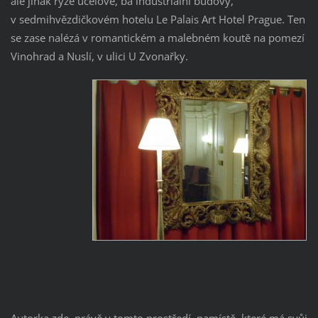
ale jinak ryze účelové, ba industriální budovy,
v sedmihvězdičkovém hotelu Le Palais Art Hotel Prague. Ten
se zase nalézá v romantickém a malebném koutě na pomezí
Vinohrad a Nuslí, v ulici U Zvonařky.
Autorka zde, právě v tomto prostředí, namístě, které má svůj