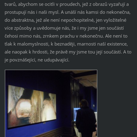
tvarů, abychom se ocitli v proudech, jež z obrazů vyzařují a
prostupují nás i naši mysl. A unáší nás kamsi do nekonečna,
do abstraktna, jež ale není nepochopitelné, jen vyložitelné
více způsoby a uvědomuje nás, že i my jsme jen součástí
čehosi mimo nás, zrnkem prachu v nekonečnu. Ale není to
tlak k malomyslnosti, k beznaději, marnosti naší existence,
ale naopak k hrdosti, že právě my jsme tou její součástí. A to
je povznášející, ne udupávající.