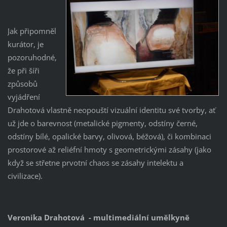
Jak připomněl
kurátor, je
pozoruhodné,
že při šíři
způsobů
vyjádření
Drahotová vlastně neopouští vizuální identitu své tvorby, ať
už jde o barevnost (metalické pigmenty, odstíny černé,
odstíny bílé, opalické barvy, olivová, béžová), či kombinaci
prostorové až reliéfní hmoty s geometrickými zásahy (jako
když se střetne prvotní chaos se zásahy intelektu a
civilizace).
Veronika Drahotová - multimediální umělkyně