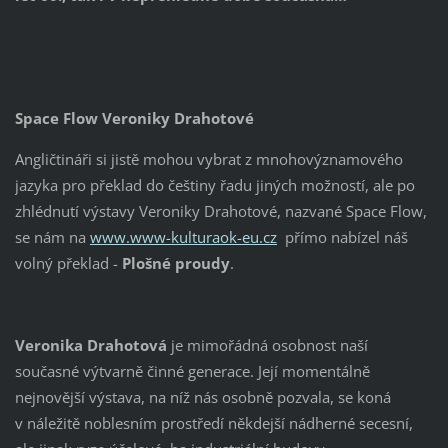
Space Flow Veroniky Drahotové
Angličtináři si jistě mohou vybrat z mnohovýznamového
jazyka pro překlad do češtiny řadu jiných možností, ale po
zhlédnutí výstavy Veroniky Drahotové, nazvané Space Flow,
se nám na
www.www-kulturaok-eu.cz
přímo nabízel náš
volný překlad -
Plošné proudy
.
Veronika Drahotová
je mimořádná osobnost naší
současné výtvarně činné generace. Její momentálně
nejnovější výstava, na níž nás osobně pozvala, se koná
v náležitě noblesním prostředí někdejší nádherné secesní,