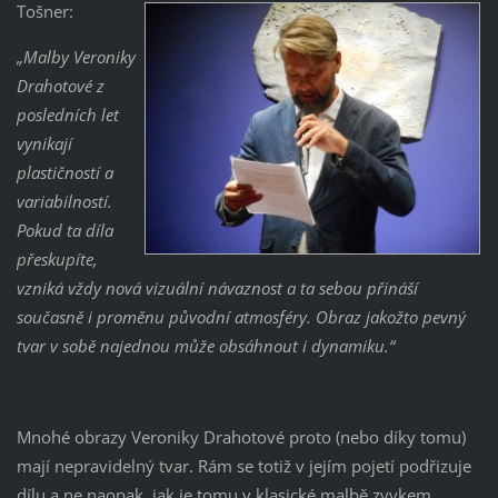
Tošner:
„Malby Veroniky
Drahotové z
posledních let
vynikají
plastičností a
variabilností.
Pokud ta díla
přeskupíte,
vzniká vždy nová vizuální návaznost a ta sebou přináší
současně i proměnu původní atmosféry. Obraz jakožto pevný
tvar v sobě najednou může obsáhnout i dynamiku.“
Mnohé obrazy Veroniky Drahotové proto (nebo díky tomu)
mají nepravidelný tvar. Rám se totiž v jejím pojetí podřizuje
dílu a ne naopak, jak je tomu v klasické malbě zvykem.