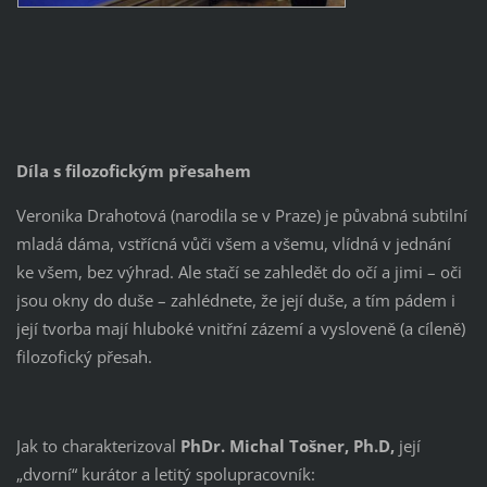
Díla s filozofickým přesahem
Veronika Drahotová (narodila se v Praze) je půvabná subtilní
mladá dáma, vstřícná vůči všem a všemu, vlídná v jednání
ke všem, bez výhrad. Ale stačí se zahledět do očí a jimi – oči
jsou okny do duše – zahlédnete, že její duše, a tím pádem i
její tvorba mají hluboké vnitřní zázemí a vysloveně (a cíleně)
filozofický přesah.
Jak to charakterizoval
PhDr. Michal Tošner,
Ph.D,
její
„dvorní“ kurátor a letitý spolupracovník: