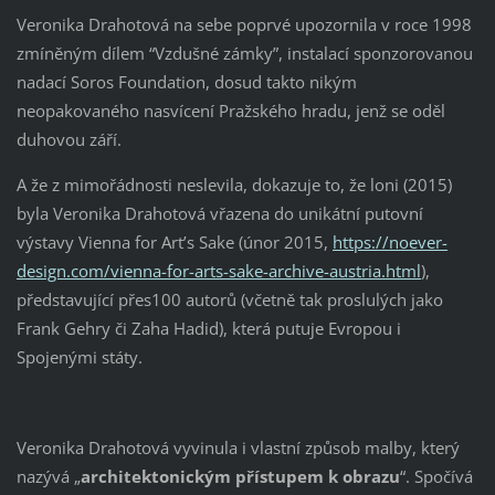
Veronika Drahotová na sebe poprvé upozornila v roce 1998
zmíněným dílem “Vzdušné zámky”, instalací sponzorovanou
nadací Soros Foundation, dosud takto nikým
neopakovaného nasvícení Pražského hradu, jenž se oděl
duhovou září.
A že z mimořádnosti neslevila, dokazuje to, že loni (2015)
byla Veronika Drahotová vřazena do unikátní putovní
výstavy Vienna for Art’s Sake (únor 2015,
https://noever-
design.com/vienna-for-arts-sake-archive-austria.html
),
představující přes100 autorů (včetně tak proslulých jako
Frank Gehry či Zaha Hadid), která putuje Evropou i
Spojenými státy.
Veronika Drahotová vyvinula i vlastní způsob malby, který
nazývá „
architektonickým přístupem k obrazu
“. Spočívá