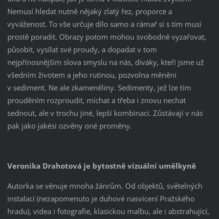
Nemusí hledat nutně nějaký zlatý řez, proporce a
vyváženost. To vše určuje dílo samo a rámař si s tím musí
prostě poradit. Obrazy potom mohou svobodně vyzařovat,
působit, vysílat své proudy, a dopadat v tom
nejpřínosnějším slova smyslu na nás, diváky, kteří jsme už
všedním životem a jeho rutinou, pozvolna měněni
v sediment. Ne ale zkameněliny. Sedimenty, jež lze tím
prouděním rozproudit, míchat a třeba i znovu nechat
sednout, ale v trochu jiné, lepší kombinaci. Zůstávají v nás
pak jako jakési ozvěny oné proměny.
Veronika Drahotová je bytostně vizuální umělkyně
Autorka se věnuje mnoha žánrům. Od objektů, světelných
instalací (nezapomenuto je duhové nasvícení Pražského
hradu), videa i fotografie, klasickou malbu, ale i abstrahující,