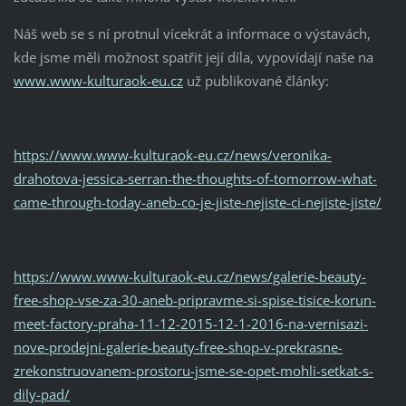
Náš web se s ní protnul vícekrát a informace o výstavách,
kde jsme měli možnost spatřit její díla, vypovídají naše na
www.www-kulturaok-eu.cz
už publikované články:
https://www.www-kulturaok-eu.cz/news/veronika-
drahotova-jessica-serran-the-thoughts-of-tomorrow-what-
came-through-today-aneb-co-je-jiste-nejiste-ci-nejiste-jiste/
https://www.www-kulturaok-eu.cz/news/galerie-beauty-
free-shop-vse-za-30-aneb-pripravme-si-spise-tisice-korun-
meet-factory-praha-11-12-2015-12-1-2016-na-vernisazi-
nove-prodejni-galerie-beauty-free-shop-v-prekrasne-
zrekonstruovanem-prostoru-jsme-se-opet-mohli-setkat-s-
dily-pad/