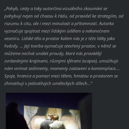
„Pohyb, cesty a toky autorčina vizuálního zkoumání se
pohybují nejen od chaosu k řádu, od pravidel ke strategiím, od
rozumu k citu, ale i mezi minulostí a přítomností. Autorka
vyznačuje spojitost mezi lidským údělem a nekonečnem
vesmíru. Lidské tělo a prostor kolem nás je z téže látky jako
hvězdy. … Její tvorba vyznačuje otevřený prostor, v němž se
můžeme nechat unášet proudy, které nás provádějí
zvrásněnými krajinami, různými sférami (scapes), umožňuje
nám vnímat sedimenty, momenty zastavení a kontemplace.…
Spoje, hranice a pomezí mezi tělem, hmotou a prostorem se
zhmotňují v jednotlivých uměleckých dílech…“