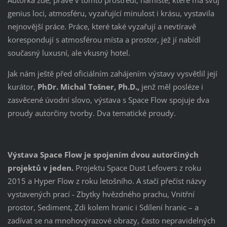
genius loci, atmosféru, vyzařující minulost i krásu, vystavila
nejnovější práce. Práce, které také vyzařují a nevtíravě
korespondují s atmosférou místa a prostor, jež jí nabídl
současný luxusní, ale vkusný hotel.
Jak nám ještě před oficiálním zahájením výstavy vysvětlil její
kurátor,
PhDr. Michal Tošner,
Ph.D.,
jenž měl posléze i
zasvěcené úvodní slovo, výstava s Space Flow spojuje dva
proudy autorčiny tvorby. Dva tematické proudy.
Výstava Space Flow je spojením dvou autorčiných
projektů v jeden.
Projektu Space Dust Lefovers z roku
2015 a Hyper Flow z roku letošního. A stačí přečíst názvy
vystavených prací - Zbytky hvězdného prachu, Vnitřní
prostor, Sediment, Zdi kolem hranic i Sdílení hranic – a
zadívat se na mnohovýrazové obrazy, často nepravidelných