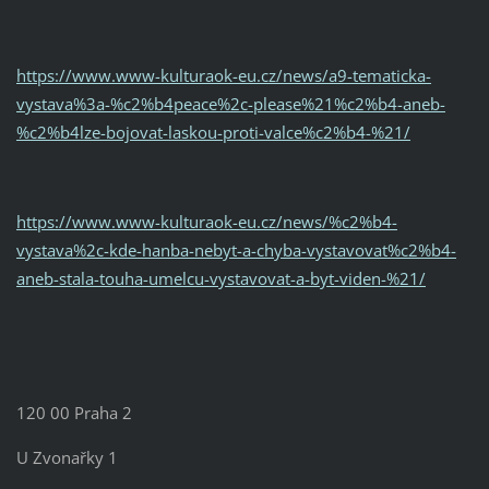
https://www.www-kulturaok-eu.cz/news/a9-tematicka-
vystava%3a-%c2%b4peace%2c-please%21%c2%b4-aneb-
%c2%b4lze-bojovat-laskou-proti-valce%c2%b4-%21/
https://www.www-kulturaok-eu.cz/news/%c2%b4-
vystava%2c-kde-hanba-nebyt-a-chyba-vystavovat%c2%b4-
aneb-stala-touha-umelcu-vystavovat-a-byt-viden-%21/
120 00 Praha 2
U Zvonařky 1