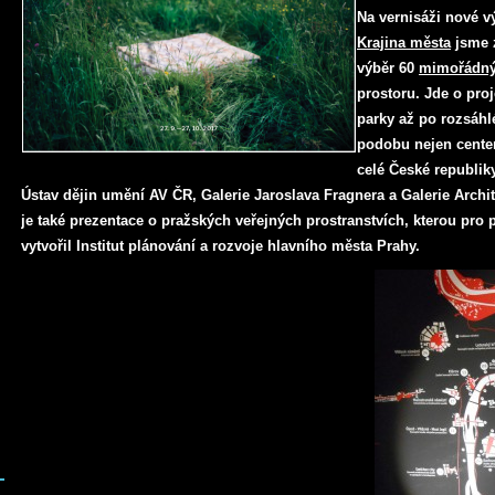
Na vernisáži nové v
Krajina města
jsme z
výběr 60
mimořádnýc
prostoru. Jde o proj
parky až po rozsáhlé
podobu nejen center
celé České republik
Ústav dějin umění AV ČR, Galerie Jaroslava Fragnera a Galerie Archi
je také prezentace o pražských veřejných prostranstvích, kterou pro 
vytvořil Institut plánování a rozvoje hlavního města Prahy.