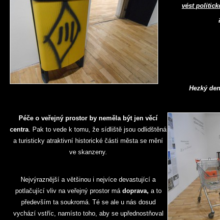
vést politick
Hezký den
Péče o veřejný prostor by neměla být jen věcí
centra
. Pak to vede k tomu, že sídliště jsou odlidštěná
a turisticky atraktivní historické části města se mění
ve skanzeny.
Nejvýraznější a většinou i nejvíce devastující a
potlačující vliv na veřejný prostor má
doprava,
a to
především ta soukromá. Té se ale u nás dosud
vychází vstříc, namísto toho, aby se upřednostňoval