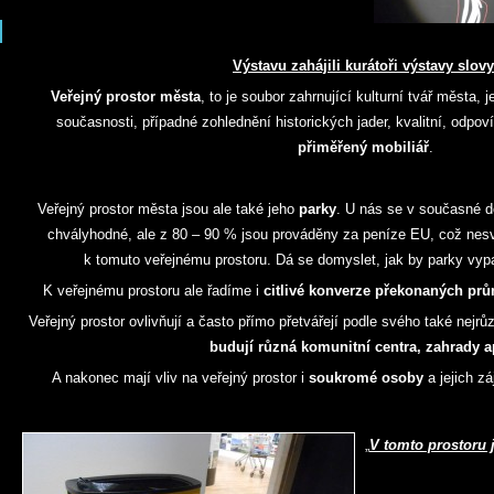
Výstavu zahájili kurátoři výstavy slovy
Veřejný prostor města
, to je soubor zahrnující kulturní tvář města, j
současnosti, případné zohlednění historických jader, kvalitní, odpo
přiměřený mobiliář
.
Veřejný prostor města jsou ale také jeho
parky
. U nás se v současné d
chvályhodné, ale z 80 – 90 % jsou prováděny za peníze EU, což ne
k tomuto veřejnému prostoru. Dá se domyslet, jak by parky vyp
K veřejnému prostoru ale řadíme i
citlivé konverze překonaných prů
Veřejný prostor ovlivňují a často přímo přetvářejí podle svého také nejrů
budují různá komunitní centra, zahrady a
A nakonec mají vliv na veřejný prostor i
soukromé osoby
a jejich z
„
V tomto prostoru j