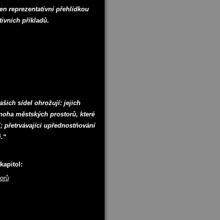
en reprezentativní přehlídkou
tivních příkladů.
šich sídel ohrožují: jejich
mnoha městských prostorů, které
í; přetrvávající upřednostňování
.“
kapitol:
orů