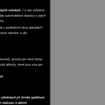
ských městech
. I u nás můžeme
dy automobilové dopravy a jejich
cím.
šla v posledních dvou dekádách
avních náměstí a ulic.
rostorů, prostor pro nové formy
ké aktivity, které jsou sice jen
íl
představit již široké spektrum
 realizací a aktivit.