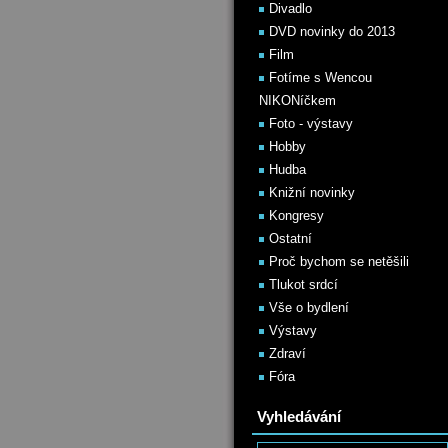
Divadlo
DVD novinky do 2013
Film
Fotíme s Wencou
NIKONíčkem
Foto - výstavy
Hobby
Hudba
Knižní novinky
Kongresy
Ostatní
Proč bychom se netěšili
Tlukot srdcí
Vše o bydlení
Výstavy
Zdraví
Fóra
Vyhledávání