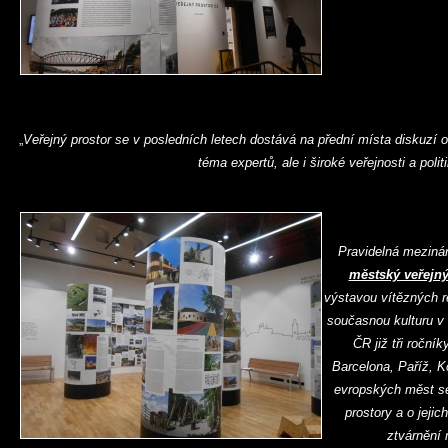
„
Veřejný prostor se v posledních letech dostává na přední místa diskuzí o 
téma expertů, ale i široké veřejnosti a polit
Pravidelná meziná
městský veřejný
výstavou vítězných re
současnou kulturu v
ČR již tři roční
Barcelona, Paříž, K
evropských měst se
prostory a o jejic
ztvárnění