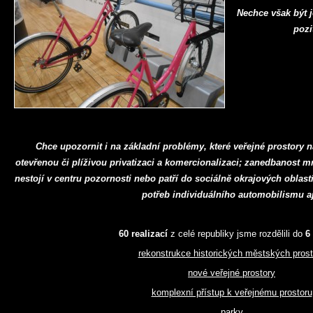
Nechce však být j
pozi
Chce upozornit i na základní problémy, které veřejné prostory na
otevřenou či plíživou privatizaci a komercionalizaci; zanedbanost 
nestojí v centru pozornosti nebo patří do sociálně okrajových oblast
potřeb individuálního automobilismu aj
60 realizací
z celé republiky jsme rozdělili do
6 
rekonstrukce historických městských prost
nové veřejné prostory
komplexní přístup k veřejnému prostoru
parky