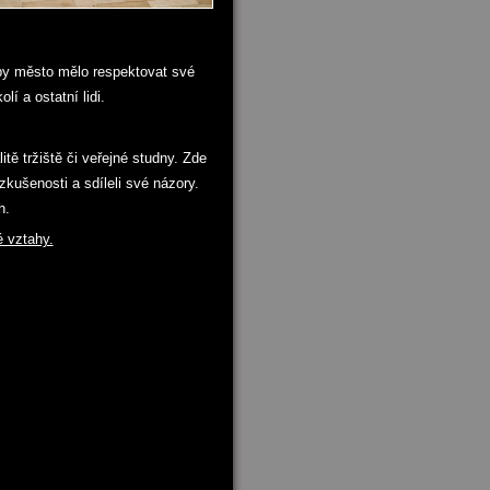
 by město mělo respektovat své
lí a ostatní lidi.
 tržiště či veřejné studny. Zde
zkušenosti a sdíleli své názory.
h.
é vztahy.