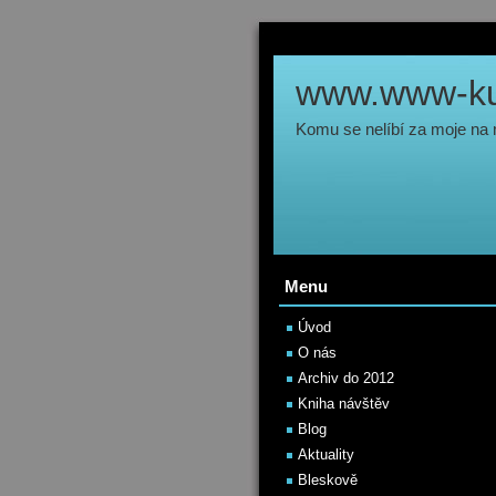
www.www-kul
Komu se nelíbí za moje na
Menu
Úvod
O nás
Archiv do 2012
Kniha návštěv
Blog
Aktuality
Bleskově