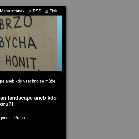
Mapa stránek
RSS
Tisk
cape aneb kdo všechno se může
rban landscape aneb kdo
toru?!
agnera – Praha