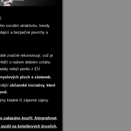
:
eho sociální atraktivitu, trendy
vídající a bezpečné povrchy a
obě značně rekonstruují, což je
svědčí o našem dobrém vztahu
adaly nebýt peněz z EU.
myslových ploch a zástaveb.
znější
občanské iniciativy, které
pod.
ájmy kladné či záporné zájmy.
e zakázáno kouřit, fotografovat,
jezdit na kolečkových bruslích,