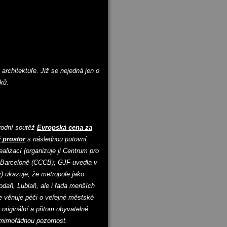
architektuře. Již se nejedná jen o
iků.
rodní soutěž
Evropská cena za
 prostor
s následnou putovní
alizací (organizuje ji Centrum pro
 Barceloně (CCCB); GJF uvedla v
ky) ukazuje, že metropole jako
odaň, Lublaň, ale i řada menších
 věnuje péči o veřejné městské
h originální a přitom obyvatelné
 mimořádnou pozornost.