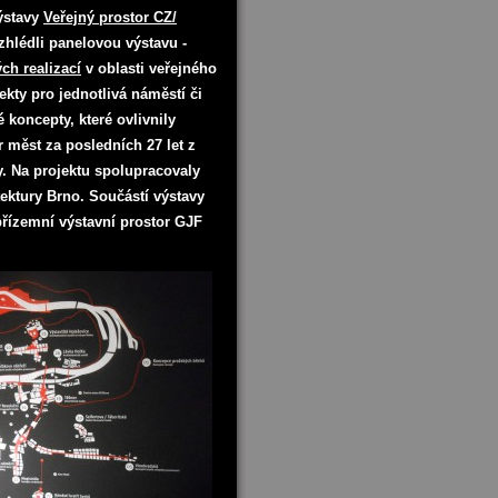
ýstavy
Veřejný prostor CZ/
hlédli panelovou výstavu -
h realizací
v oblasti veřejného
ekty pro jednotlivá náměstí či
 koncepty, které ovlivnily
 měst za posledních 27 let z
y. Na projektu spolupracovaly
tektury Brno. Součástí výstavy
přízemní výstavní prostor GJF