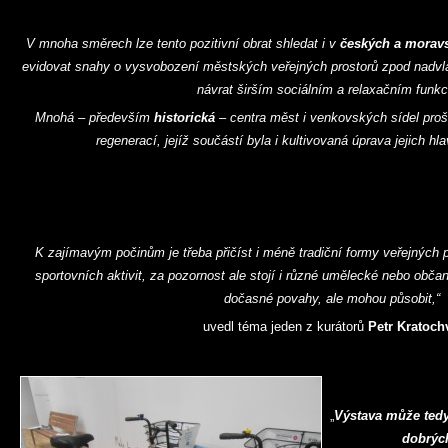
V mnoha směrech lze tento pozitivní obrat shledat i v
českých a morav
evidovat snahy o vysvobození městských veřejných prostorů zpod nadvlá
návrat širším sociálním a relaxačním funk
Mnohá – především
historická
– centra měst i venkovských sídel pro
regenerací, jejíž součástí byla i kultivovaná úprava jejich hl
K zajímavým počinům je třeba přičíst i méně tradiční formy veřejných p
sportovních aktivit, za pozornost ale stojí i různé umělecké nebo občans
dočasné povahy, ale mohou působit,“
uvedl téma jeden z kurátorů
Petr Kratochv
„
Výstava může tedy 
dobrých