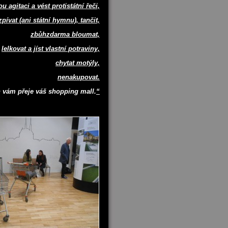
ou agitaci a vést protistátní řeči,
zpívat (ani státní hymnu), tančit,
zbůhzdarma bloumat,
lelkovat a jíst vlastní potraviny,
chytat motýly,
nenakupovat.
 vám přeje váš shopping mall.
“