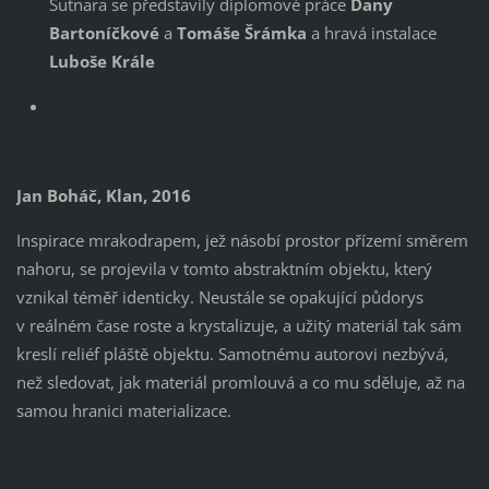
Sutnara se představily diplomové práce
Dany
Bartoníčkové
a
Tomáše Šrámka
a hravá instalace
Luboše Krále
Jan Boháč, Klan, 2016
Inspirace mrakodrapem, jež násobí prostor přízemí směrem
nahoru, se projevila v tomto abstraktním objektu, který
vznikal téměř identicky. Neustále se opakující půdorys
v reálném čase roste a krystalizuje, a užitý materiál tak sám
kreslí reliéf pláště objektu. Samotnému autorovi nezbývá,
než sledovat, jak materiál promlouvá a co mu sděluje, až na
samou hranici materializace.