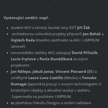
Vystavující umělci: např.
student AVU a čerstvý laureát ceny EXIT
Jiří Žák
architekturou ovlivněné projekty připravili
Jan Boháč
a
Vojtěch Rada
(kterého zastihnete na AVU i UMPRUM
zároveň)
novomediální ateliéry AVU zastupují
David Přílučík
,
Lucie Fryčová
a
Pavla Dundálková
se svými
projekcemi
Jan Nálepa
,
Jakub Jansa
,
Vincent Pieraerd (
BE) a
umělkyně
Laura Luna Castillo
(Mexiko) a
Tomoko
Kumagai
(Japonsko) pracují s novými technologiemi či
kinetickými objekty a aktuálné studují v ateliéru
Supermedia na pražském UMPRUM
z
a plzeňskou Fakultu Designu a umění Ladislava