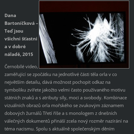
Dana
Bartoníčková –
Teď jsou
všichni šťastni
a v dobré
náladě, 2015
Černobílé video,
zaměřující se zpočátku na jednotlivé části těla orla v co
největším detailu, dává možnost pochopit odkaz na
symboliku zvířete jakožto velmi často používaného motivu
státních znaků a s atributy síly, moci a svobody. Kombinace
vizuálních obrazů orla mořského se zvukovým záznamem
dobových žurnálů Třetí říše a s monologem z dnešních
válečných dokumentů přináší zcela nový rozměr nazírání na
téma nacismu. Spolu s aktuálně společenským děním