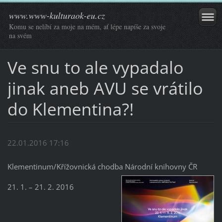
www.www-kulturaok-eu.cz
Komu se nelíbí za moje na mém, ať lépe napíše za svoje
na svém
Ve snu to ale vypadalo
jinak aneb AVU se vrátilo
do Klementina?!
22.01.2016 17:16
Klementinum/Křížovnická chodba Národní knihovny ČR
21. 1. – 21. 2. 2016