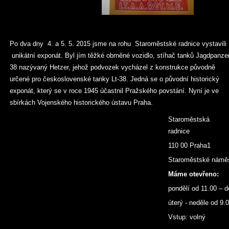
Po dva dny 4. a 5. 5. 2015 jsme na rohu Staroměstské radnice vystavili
unikátní exponát. Byl jím těžké obrněné vozidlo, stíhač tanků Jagdpanze
38 nazývaný Hetzer, jehož podvozek vycházel z konstrukce původně
určené pro československé tanky Lt-38. Jedná se o původní historický
exponát, který se v roce 1945 účastnil Pražského povstání. Nyní je ve
sbírkách Vojenského historického ústavu Praha.
Staroměstská
radnice
110 00 Praha1
Staroměstské náměs
Máme otevřeno:
pondělí od 11.00 – d
úterý - neděle od 9.
Vstup: volný