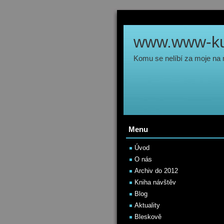
www.www-kul
Komu se nelíbí za moje na
Menu
Úvod
O nás
Archiv do 2012
Kniha návštěv
Blog
Aktuality
Bleskově