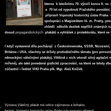
kterou k letošnímu 70. výročí konce II. sv. 
a 70 let od vypuknutí Pražského povstání,
připravil Vojenský historický ústav Praha 
spolupráci s Magistrátem hl. m. Prahy, jsm
zhlédli několik desítek nepříliš známých 
dosud
propagandistických
plakátů a vyhlášek z protektorátu, které ve
I když vystavená díla pocházejí z Československa, SSSR, Nizozemí,
Británie i USA, všechny se držely protiválečného tématu (pro porovná
německými válečnými plakáty).
Většině z nich vévodí silný agitační 
mířené), ale také povedené grafické zpracování, na které se tehdy db
zúčastnil i ředitel VHÚ Praha plk. Mgr. Aleš Knížek.
Výstava Válečný plakát má velice zajímavou a bohatou
historii. Vojenský historický ústav Praha tuto expozici připravil