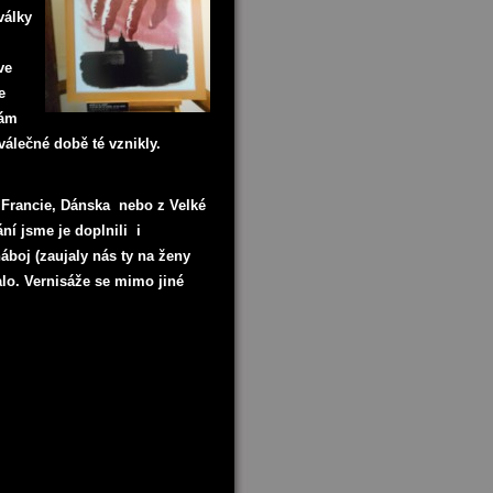
války
ve
e
nám
 válečné době té vznikly.
 Francie, Dánska nebo z Velké
ní jsme je doplnili i
náboj (zaujaly nás ty na ženy
alo. Vernisáže se mimo jiné