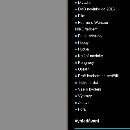
Divadlo
DVD novinky do 2013
Film
Fotíme s Wencou
NIKONíčkem
Foto - výstavy
Hobby
Hudba
Knižní novinky
Kongresy
Ostatní
Proč bychom se netěšili
Tlukot srdcí
Vše o bydlení
Výstavy
Zdraví
Fóra
Vyhledávání