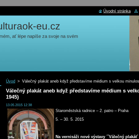
Úvodní stránka
turaok-eu.cz
 mém, ať lépe napíše za svoje na svém
Úvod
>
Válečný plakát aneb když představíme médium s velkou minulost
Válečný plakát aneb když představíme médium s velkou
1945)
13.05.2015 12:38
Staroměstská radnice – 2. patro – Praha
5. – 30. 5. 2015
Na vernisáži nové výstavy ´´Válečný plakát´ 