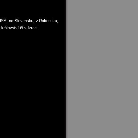
 USA, na Slovensku, v Rakousku,
rálovství či v Izraeli.