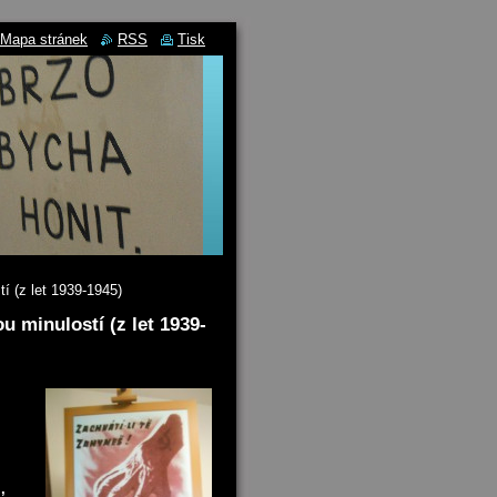
Mapa stránek
RSS
Tisk
í (z let 1939-1945)
 minulostí (z let 1939-
,