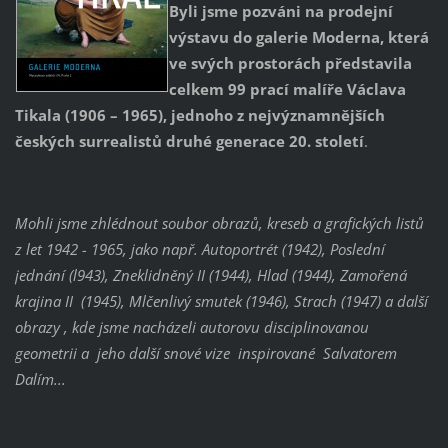
Byli jsme pozváni na prodejní
výstavu do galerie Moderna, která
ve svých prostorách představila
celkem 99 prací malíře Václava
Tikala (1906 – 1965), jednoho z nejvýznamnějších
českých surrealistů druhé generace 20. století
.
Mohli jsme zhlédnout soubor obrazů, kreseb a grafických listů
z let 1942 - 1965, jako např. Autoportrét (1942), Poslední
jednání (l943), Zneklidněný II (1944), Hlad (1944), Zamořená
krajina II (1945), Mlčenlivý smutek (1946), Strach (1947) a další
obrazy , kde jsme nacházeli autorovu disciplinovanou
geometrii a
jeho další snové vize inspirované Salvatorem
Dalím...