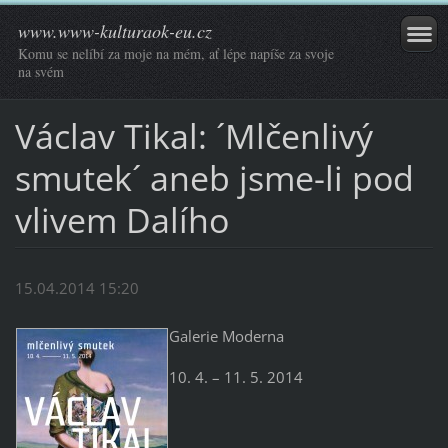
www.www-kulturaok-eu.cz
Komu se nelíbí za moje na mém, ať lépe napíše za svoje
na svém
Václav Tikal: ´Mlčenlivý
smutek´ aneb jsme-li pod
vlivem Dalího
15.04.2014 15:20
Galerie Moderna
10. 4. – 11. 5. 2014