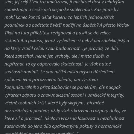
sám, jej celý život traumatizoval, jí nacházel dost v tehdejším
zaměstnání u české petrolejářské společnosti. Kde jinde by
mohl konec konců dělat kariéru za lepších jednodušších
podmínek a s podstatně větší nadějí na úspěch? A přesto Václav
Tikal na tuto příležitost rezignoval a pustil se do velice
riskantního pokusu, jehož výsledkem si nebyl ani zdaleka jistý a
na který vsadil celou svou budoucnost… Je pravda, že dílo,
které zanechal, nemá jen vrcholy, ale i místa slabší, a
nepřiznat, to by odporovalo skutečnosti. Je však nutné
současně doplnit, že ona mělká místa nejsou důsledkem
zplanění jeho přirozeného talentu, ani výrazem
konjunkturálního přizpůsobování se poměrům, ale naopak
výrazem zápasu o znovunalezení osobní i umělecké integrity,
včetně osobních krizí, které byly skrytým , nicméně
nezrušitelným poutem, vždy však s krizemi a rozpory doby, ve
které žil a pracoval. Tikalova vrozená laskavost a nezáludnost
zasahovala do jeho díla opakovanými pokusy o harmonické
uspořádání neustále se rozpadající…“