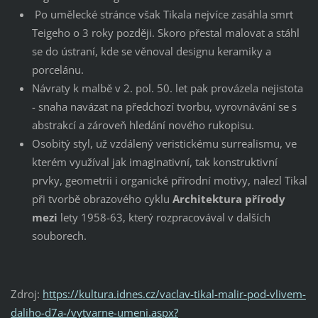
Po umělecké stránce však Tikala nejvíce zasáhla smrt
Teigeho o 3 roky později. Skoro přestal malovat a stáhl
se do ústraní, kde se věnoval designu keramiky a
porcelánu.
Návraty k malbě v 2. pol. 50. let pak provázela nejistota
- snaha navázat na předchozí tvorbu, vyrovnávání se s
abstrakcí a zároveň hledání nového rukopisu.
Osobitý styl, už vzdálený veristickému surrealismu, ve
kterém využíval jak imaginativní, tak konstruktivní
prvky, geometrii i organické přírodní motivy, nalezl Tikal
při tvorbě obrazového cyklu
Architektura přírody
mezi
lety 1958-63, který rozpracovával v dalších
souborech.
Zdroj:
https://kultura.idnes.cz/vaclav-tikal-malir-pod-vlivem-
daliho-d7a-/vytvarne-umeni.aspx?