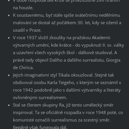
V době hospodářské krize se příležitostně živil hraním
na housle.
K soustavnému, byť stále spíše svátečnímu nedělnímu
malování se dostal až počátkem 30. let, kdy se oženil a
usadil v Praze.
V roce 1937 složil zkoušky na pražskou Akademii
výtvarných umění, kde krátce - do vypuknutí II. sv. války
a uzavření všech vysokých škol - dálkově studoval. A
právě tady objevil Dalího a dalšího surrealistu, Giorgia
de Chirica.
Jejich imaginativní styl Tikala okouzloval. Stejně tak
obdivoval osobu Karla Teigeho, s kterým se seznámil v
roce 1942 podobně jako s dalšími výtvarníky a literáty
ovlivněnými surrealismem.
Stal se členem skupiny Ra, již tento umělecký směr
inspiroval. Ta se oficiálně rozpadla v roce 1948 poté, co
komunisté označili surrealismus za scestný směr.
Ilegálně však fungovala dál.