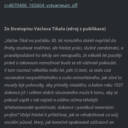
c=A070406_165604_vytvarneum_off
Ze životopisu Václava Tikala (zdroj z publikace)
„Václav Tikal na počátku 30. let minulého století nepřišel do
Prahy studovat malířství, ale hledat práci, slušné zaměstnání, a
pravděpodobně ho tehdy ani nenapadlo, že několik let později
právě o takovouto nemožnost bude se vší vážností pokoušet.
V tom rozmezí několika málo let, pěti či šesti, se stalo cosi
racionálně nevysvětlitelného a zcela mimořádného. Jak silné to
musely být pohnutky, aby přiměly mladého, a kolem roku 1937
dokonce již i celkem dobře situovaného muže k tomu, aby se
pokusil uspět v tak nejisté a viděno očima tehdejší
středostavovské společnosti, dokonce i poněkud neseriózní
profesi? Vždyť hledal-li příležitost, jak se rehabilitovat za svůj
sociální původ, který, jak konečně opakovaně zdůraznil on