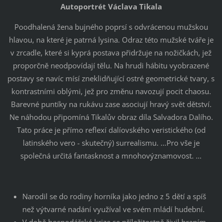
Autoportrét Václava Tikala
Poodhalená žena bujného poprsí s odvrácenou mužskou
hlavou, na které je patrná lysina. Odraz této mužské tváře je
v zrcadle, které si kyprá postava přidržuje na nožičkách, jež
proporčně neodpovídají tělu. Na hrudi hábitu vyobrazené
postavy se navíc mísí zneklidňující ostré geometrické tvary, s
kontrastními oblými, jež pro změnu navozují pocit chaosu.
Barevné puntíky na rukávu zase asociují hravý svět dětství.
Ne náhodou připomíná Tikalův obraz díla Salvadora Dalího.
Tato práce je přímo reflexí dalíovského veristického (od
latinského vero - skutečný) surrealismu. …Pro vše je
společná určitá fantasknost a mnohovýznamovost. …
Narodil se do rodiny horníka jako jedno z 5 dětí a spíš
než výtvarné nadání využíval ve svém mládí hudební.