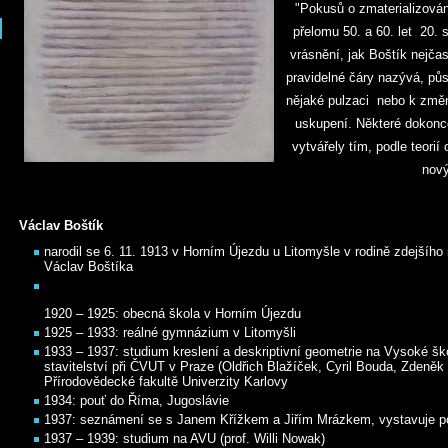
"Pokusů o zmaterializování
přelomu 50. a 60. let 20. s
vrásnění, jak Boštík nejčas
pravidelné čáry nazývá, půs
nějaké pulzaci nebo k změná
uskupení. Některé dokonc
vytvářely tím, podle teorií
nový
Václav Boštík
narodil se 6. 11. 1913 v Horním Újezdu u Litomyšle v rodině zdejšího 
Václav Boštíka
1920 – 1925: obecná škola v Horním Újezdu
1925 – 1933: reálné gymnázium v Litomyšli
1933 – 1937: studium kreslení a deskriptivní geometrie na Vysoké šk
stavitelství při ČVUT v Praze (Oldřich Blažíček, Cyril Bouda, Zdeněk
Přírodovědecké fakultě Univerzity Karlovy
1934: pouť do Říma, Jugoslávie
1937: seznámení se s Janem Křížkem a Jiřím Mrázkem, vystavuje po
1937 – 1939: studium na AVU (prof. Willi Nowak)