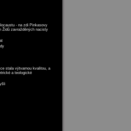
ocaustu - na zdi Pinkasovy
 Židů zavražděných nacisty
at
sedy
e stala výtvarnou kvalitou, a
trické a teologické
yšli