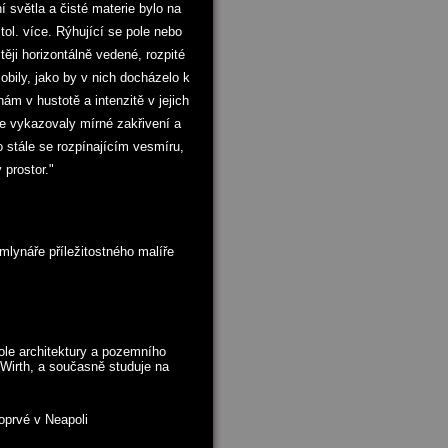
 světla a čisté materie bylo na
tol. více. Rýhující se pole nebo
těji horizontálně vedené, rozpité
obily, jako by v nich docházelo k
m v hustotě a intenzitě v jejich
e vykazovaly mírné zakřivení a
 o stále se rozpínajícím vesmíru,
 prostor."
mlynáře příležitostného malíře
ole architektury a pozemního
 Wirth, a současně studuje na
prvé v Neapoli