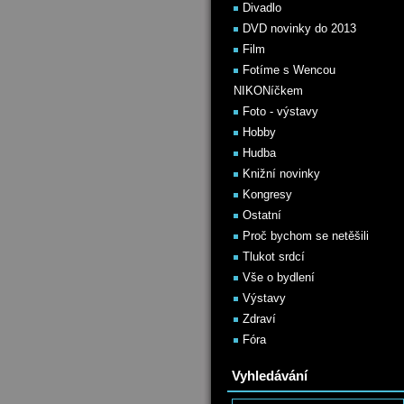
Divadlo
DVD novinky do 2013
Film
Fotíme s Wencou
NIKONíčkem
Foto - výstavy
Hobby
Hudba
Knižní novinky
Kongresy
Ostatní
Proč bychom se netěšili
Tlukot srdcí
Vše o bydlení
Výstavy
Zdraví
Fóra
Vyhledávání