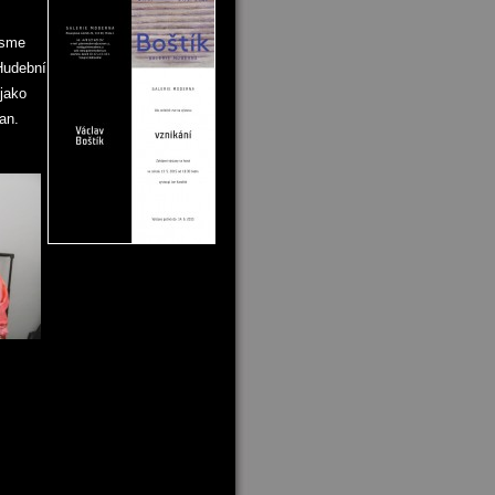
jsme
 Hudební
 jako
an.