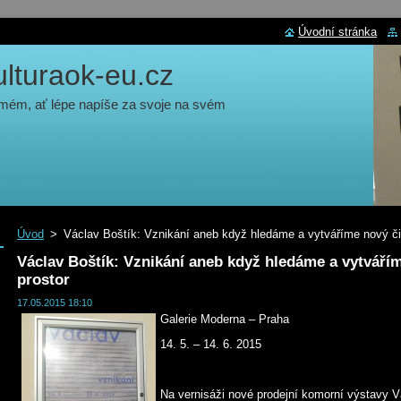
Úvodní stránka
turaok-eu.cz
 mém, ať lépe napíše za svoje na svém
Úvod
>
Václav Boštík: Vznikání aneb když hledáme a vytváříme nový či
Václav Boštík: Vznikání aneb když hledáme a vytvářím
prostor
17.05.2015 18:10
Galerie Moderna – Praha
14. 5. – 14. 6. 2015
Na vernisáži nové prodejní komorní výstavy 