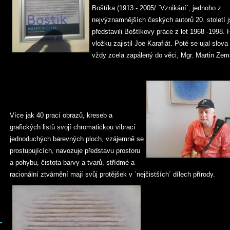
Boštíka (1913 - 2005/ ´Vznikání´, jednoho z
nejvýznamnějších českých autorů 20. století 
představili Boštíkovy práce z let 1968 -1998.
vložku zajistil Joe Karafiát. Poté se ujal slova
vždy zcela zapálený do věci, Mgr. Martin Zem
Více jak 40 prací obrazů, kreseb a
grafických listů svojí chromatickou vibrací
jednoduchých barevných ploch, vzájemně se
prostupujících, navozuje představu prostoru
a pohybu, čistota barvy a tvarů, střídmé a
racionální ztvárnění mají svůj protějšek v ´nejčistších´ dílech přírody.