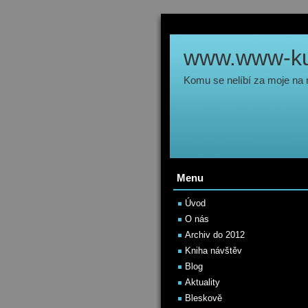
www.www-kul
Komu se nelíbí za moje na
Menu
Úvod
O nás
Archiv do 2012
Kniha návštěv
Blog
Aktuality
Bleskově