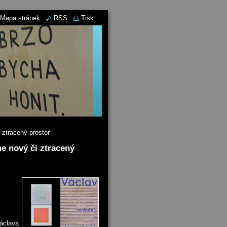
Mapa stránek
RSS
Tisk
 ztracený prostor
e nový či ztracený
Václava