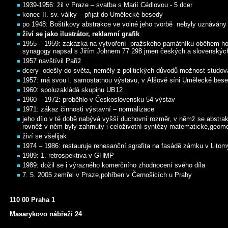
1939-1956: žil v Praze – svatba s Marií Cédlovou - 5 dcer
konec II. sv. války – přijat do Umělecké besedy
po 1948: Boštíkovy abstrakce ve volné jeho tvorbě nebyly uznávány
živí se jako ilustrátor, reklamní grafik
1955 – 1959: zakázka na vytvoření pražského památníku oběhem hol
synagogy napsal s Jiřím Johnem 77 298 jmen českých a slovenských
1957 navštívil Paříž
dcery odešly do světa, neměly z politických důvodů možnost studov
1957: má svou l. samostatnou výstavu, v Alšově síni Umělecké be
1960: spoluzakládá skupinu UB12
1960 – 1972: proběhlo v Československu 54 výstav
1971: zákaz činnosti výstavní – normalizace
jeho dílo v té době nabývá vyšší duchovní rozměr, v němž se abstrakc
rovněž v něm byly zahrnuty i celoživotní syntézy matematické,geome
živí se všelijak
1974 – 1986: restauruje renesanční sgrafita na fasádě zámku v Litom
1989: 1. retrospektiva v GHMP
1989: dožil se i výrazného komerčního zhodnocení svého díla
7. 5. 2005 zemřel v Praze,pohřben v Černošicích u Prahy
110 00 Praha 1
Masarykovo nábřeží 24