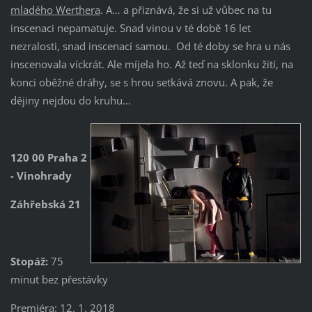
mladého Werthera
. A… a přiznává, že si už vůbec na tu
inscenaci nepamatuje. Snad vinou v té době 16 let
nezralosti, snad inscenací samou. Od té doby se hra u nás
inscenovala víckrát. Ale míjela ho. Až teď na sklonku žití, na
konci oběžné dráhy, se s hrou setkává znovu. A pak, že
dějiny nejdou do kruhu…
120 00 Praha 2
- Vinohrady
Záhřebská 21
Stopáž:
75
minut bez přestávky
Premiéra: 12. 1. 2018