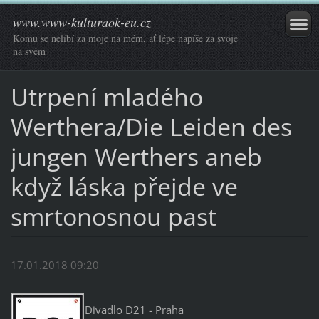
www.www-kulturaok-eu.cz
Komu se nelíbí za moje na mém, ať lépe napíše za svoje
na svém
Utrpení mladého
Werthera/Die Leiden des
jungen Werthers aneb
když láska přejde ve
smrtonosnou past
17.01.2018 09:20
Divadlo D21 - Praha