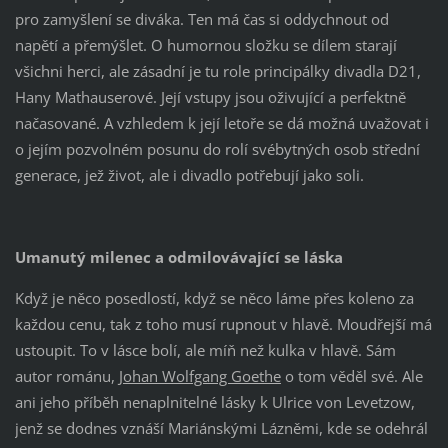
pro zamyšlení se diváka. Ten má čas si oddychnout od
napětí a přemýšlet. O humornou složku se dílem starají
všichni herci, ale zásadní je tu role principálky divadla D21,
Hany Mathauserové. Její vstupy jsou oživující a perfektně
načasované. A vzhledem k její letoře se dá možná uvažovat i
o jejím pozvolném posunu do rolí svébytných osob střední
generace, jež život, ale i divadlo potřebují jako soli.
Umanutý milenec a odmilovávající se láska
Když je něco posedlostí, když se něco láme přes koleno za
každou cenu, tak z toho musí rupnout v hlavě. Moudřejší má
ustoupit. To v lásce bolí, ale míň než kulka v hlavě. Sám
autor románu,
Johan Wolfgang Goethe
o tom věděl své. Ale
ani jeho příběh nenaplnitelné lásky k Ulrice von Levetzow,
jenž se dodnes vznáší Mariánskými Lázněmi, kde se odehrál