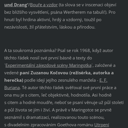
und Drang
“/
Bouře a vzdor
(ta slova se v inscenaci objeví
bez bližšího vysvětlení, psána Wertherem na tabuli!). Pro
hnutí byl hrdina aktivní, hrdý a vzdorný, toužil po
nezávislosti, žil přátelstvím, láskou a přírodou.
A ta soukromá poznámka? Psal se rok 1968, když autor
těchto řádek nosil své první básně a texty do
´
Experimentální zájezdové scény Maringotka
´, založené a
vedené
paní Zuzanou Kočovou (režisérka, autorka a
herečka)
podle idejí jejího zesnulého manžela -
E. F.
Buriana
. Té autor těchto řádek svěřoval své první práce a
ona mu je s citem, leč objektivně, hodnotila. Asi hodně
s citem a hodně moudře, neboť se psaní věnuje už půl století
a půl života se jím i živí. A právě v Maringotce se prvně
seznámil s dramatizací, realizovanou touto scénou,
s divadelním zpracováním Goethova románu
Utrpení