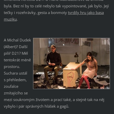
byla. Bez ní by to celé nebylo tak vypointované, jak bylo. Její
tečky i rozehrávky, gesta a bonmoty
tvrdily hru jako basa
muziku
.
A Michal Dudek
(Albert)? Další
pilíř D21? Měl
tentokrát méně
prostoru.
Suchara ustál
s přehledem,
zoufalce
zmítajícího se
mezi soukromým životem a prací také, a stejně tak na něj
vybylo i pár správných hlášek a gagů.