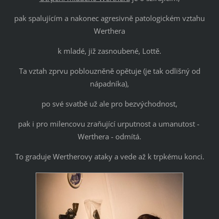
pak spalujícím a nakonec agresivně patologickém vztahu
Werthera
k mladé, již zasnoubené, Lottě.
Ta vztah zprvu poblouzněně opětuje (je tak odlišný od
nápadníka),
po své svatbě už ale pro bezvýchodnost,
pak i pro milencovu zraňující urputnost a umanutost -
Werthera - odmítá.
To graduje Wertherovy ataky a vede až k trpkému konci.