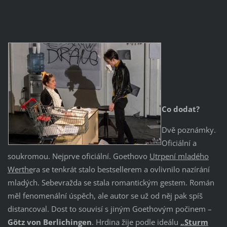
Co dodat?
Dvě poznámky.
Oficiální a
soukromou. Nejprve oficiální. Goethovo
Utrpení mladého
Werthe
ra se tenkrát stalo bestsellerem a ovlivnilo nazírání
mladých. Sebevražda se stala romantickým gestem. Román
měl fenomenální úspěch, ale autor se už od něj pak spíš
distancoval. Dost to souvisí s jiným Goethovým počinem –
Götz von Berlichingen
. Hrdina žije podle ideálu
„Sturm