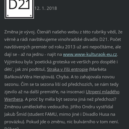
12. 1. 2018
Změna je vývoj. Čtenáři našeho webu z této rubriky vědí, že
věrně a rádi navštěvujeme vinohradské divadlo D21. Počet
navštívených premiér od roku 2013 už ani nepočítáme, ale
dají se - až na jednu - najít na
www.www-kulturaok-eu.cz
.
Výjimkou byla ´poetická groteska ve verších pro dospělé i
děti´, jak zní podtitul,
Straka v říši entropie
(Markéta
Baňková/Věra Herajtová). Chyba. A to zahajovala novou
sezonu. Čím se ta sezona liší od předchozích, se nám tedy
zjevilo až na další premiéře, na inscenaci
Utrpení mladého
Werthera
. A proč by měla být sezona jiná než předchozí?
Změnou uměleckého vedoucího. Jiřího Ondru vystřídal
Jakub Šmíd (student FAMU, mimo jiné i Divadlo Husa na
provázku). Pokud jde o změnu, nic bulvárního v tom není.