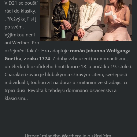
V D21 se pouští
rádi do klasiky.
„Přežvýkají“ si ji
po svém.
Výjimkou není
ani Werther. Pro
ozřejmění faktů: Hra adaptuje
román Johanna Wolfganga
Goetha, z roku 1774
. Z doby vzbouzení (pre)romantismu,
umělecko-filozofického hnutí konce 18. a počátku 19. století.
Charakterizován je hlubokým a sžíravým citem, sveřepostí
individualit, touhou žít na doraz a zmítáním ve strádající či
trpící duši. Revolta k tehdejší dominanci osvícenství a
klasicismu.
Utrpení mladého Werthera
je o sžírajícím,