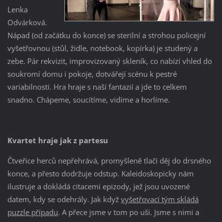
Lenka
Odvárková.
Nápad (od začátku do konce) se sterilní a strohou policejní
vyšetřovnou (stůl, židle, notebook, kopírka) je studený a
zebe. Pár rekvizit, improvizovaný skleník, co nabízí vhled do
soukromí domu i pokoje, dotvářejí scénu k pestré
variabilnosti. Hra hraje s naší fantazií a jde to celkem
snadno. Chápeme, soucítíme, vidíme a horlíme.
Kvartet hraje jak z partesu
Čtveřice herců nepřehrává, promyšleně tlačí děj do drsného
konce, a přesto dodržuje odstup. Kaleidoskopicky nám
ilustruje a dokládá citacemi epizody, jež jsou uvozené
datem, kdy se odehrály. Jak když
vyšetřovací tým skládá
puzzle případu
. A přece jsme v tom po uši. Jsme s nimi a