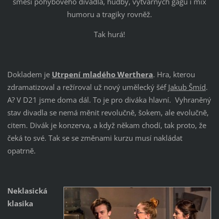
směsi pohybového divadla, hudby, výtvarných gagů i mix
humoru a tragiky rovněž.
Tak hurá!
Dokladem je
Utrpení mladého Werthera
. Hra, kterou
zdramatizoval a režíroval už nový umělecký šéf
Jakub Šmíd
.
A? V D21 jsme doma dál. To je pro diváka hlavní. Vyhraněný
stav divadla se nemá měnit revolučně, šokem, ale evolučně,
citem. Divák je konzerva, a když někam chodí, tak proto, že
čeká to své. Tak se se změnami kurzu musí nakládat
opatrně.
Neklasická
klasika