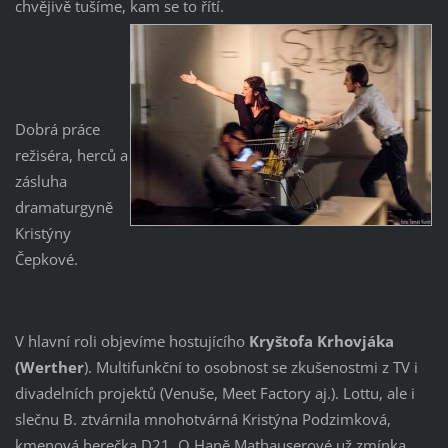
chvějivě tušíme, kam se to řítí.
Dobrá práce
režiséra, herců a
zásluha
dramaturgyně
Kristýny
Čepkové.
V hlavní roli objevíme hostujícího
Kryštofa Krhovjáka
(Werther
). Multifunkční to osobnost se zkušenostmi z TV i
divadelních projektů (Venuše, Meet Factory aj.). Lottu, ale i
slečnu B. ztvárnila mnohotvárná Kristýna Podzimková,
kmenová herečka D21. O Haně Mathauserové už zmínka