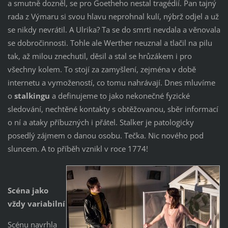
a smutně dozněl, se pro Goetheho nestal tragédií. Pan tajný
rada z Výmaru si svou hlavu neprohnal kulí, nýbrž odjel a už
se nikdy nevrátil. A Ulrika? Ta se do smrti nevdala a věnovala
se dobročinnosti. Tohle ale Werther neuznal a tlačil na pilu
tak, až milou znechutil, děsil a stal se hrůzákem i pro
všechny kolem. To stojí za zamyšlení, zejména v době
internetu a vymožeností, co tomu nahrávají. Dnes mluvíme
o
stalkingu
a definujeme to jako nekonečné fyzické
sledování, nechtěné kontakty s obtěžovanou, sběr informací
o ní a ataky příbuzných i přátel. Stalker je patologicky
posedlý zájmem o danou osobu. Tečka. Nic nového pod
sluncem. A to příběh vznikl v roce 1774!
Scéna jako
vždy variabilní
Scénu navrhla