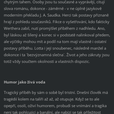
chytrým tahem. Osoby jsou tu současné a vyprávějí, citují
slova románu, dokonce - záměrně - v ne úplně jazykově
moderním překladu J. A. Saudka. Herci tak postavy přiznaně
hrají z pohledu současníků. Fikce o vyšetřování, kdo fakticky
Werthera zabil, nutí promýšlet příběhem z nadhledu. Ano,
byl láskou až šílený a konec si v podstatě nalinkoval předem,
ale výčitky mohou mít a podíl na tom mají vlastně i ostatní
postavy příběhu. Lotta i její snoubenec, následně manžel a
dokonce i ta ´bezvýznamná slečna´. Život a jeho zákruty jsou
totiž vždy součtem okolností a vlastních dispozic.
Humor jako živá voda
Tragický příběh by sám o sobě byl tristní. Dnešní člověk má
tragédií kolem na talíři až až, až otupuje. Když se to ale
opepří, osolí, oživí humorem, probudí se vnímání a tragika
není tak pohlcující a banální, ale nabízí se tak příležitost