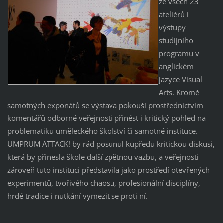
ze všech 23
ateliérů i
výstupy
studijního
programu v
anglickém
jazyce Visual
Arts. Kromě
samotných exponátů se výstava pokouší prostřednictvím
komentářů odborné veřejnosti přinést i kritický pohled na
problematiku uměleckého školství či samotné instituce.
UMPRUM ATTACK! by rád posunul kupředu kritickou diskusi,
která by přinesla škole další zpětnou vazbu, a veřejnosti
zároveň tuto instituci představila jako prostředí otevřených
experimentů, tvořivého chaosu, profesionální disciplíny,
hrdé tradice i nutkání vymezit se proti ní.