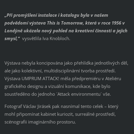
„Při promýšlení instalace i katalogu byla v našem
podvědomí výstava This is Tomorrow, která v roce 1956 v
Londýně ukázala nový pohled na kreativní činnosti a jejich
smysl,“
vysvětlila Iva Knobloch.
Výstava nebyla koncipována jako přehlídka jednotlivých děl,
ale jako kolektivní, multidisciplinární tvorba prostředí.
Výstava UMPRUM ATTACK! měla předpremiéru v Ateliéru
grafického designu a vizuální komunikace, kde bylo
soustředěno do jednoho ´Attack environmentu´ vše.
Fotograf Václav Jirásek pak nasnímal tento celek – který
mohl připomínat kabinet kuriozit, surreálné prostředí,
scénografii imaginárního prostoru.