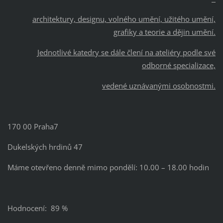
architektury, designu, volného umění, užitého umění,
grafiky a teorie a dějin umění.
Jednotlivé katedry se dále člení na ateliéry podle své
odborné specializace,
vedené uznávanými osobnostmi.
170 00 Praha7
Dukelských hrdinů 47
Máme otevřeno denně mimo pondělí: 10.00 – 18.00 hodin
Hodnocení: 89 %