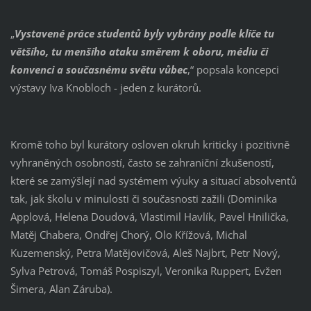
„
Vystavené práce studentů byly vybrány podle klíče tu
většího, tu menšího ataku směrem k oboru, médiu či
konvenci a současnému světu vůbec
,“ popsala koncepci
výstavy Iva Knobloch - jeden z kurátorů.
Kromě toho byl kurátory osloven okruh kriticky i pozitivně
vyhraněných osobností, často se zahraniční zkušeností,
které se zamýšlejí nad systémem výuky a situací absolventů
tak, jak školu v minulosti či současnosti zažili (Dominika
Applová, Helena Doudová, Vlastimil Havlík, Pavel Hnilička,
Matěj Chabera, Ondřej Chorý, Olo Křížová, Michal
Kuzemenský, Petra Matějovičová, Aleš Najbrt, Petr Nový,
Sylva Petrová, Tomáš Pospiszyl, Veronika Ruppert, Evžen
Šimera, Alan Záruba).