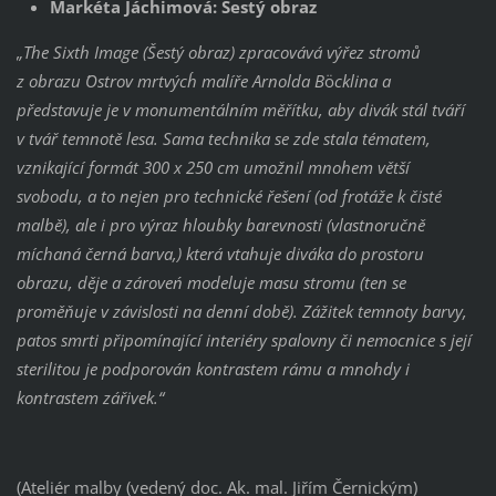
Markéta Jáchimová: Šestý obraz
„The Sixth Image (Šestý obraz) zpracovává výřez stromů
z obrazu ´Ostrov mrtvých´ malíře Arnolda B
ö
cklina a
představuje je v monumentálním měřítku, aby divák stál tváří
v tvář temnotě lesa. Sama technika se zde stala tématem,
vznikající formát 300 x 250 cm umožnil mnohem větší
svobodu, a to nejen pro technické řešení (od frotáže k čisté
malbě), ale i pro výraz hloubky barevnosti (vlastnoručně
míchaná černá barva,) která vtahuje diváka do prostoru
obrazu, děje a zároveń modeluje masu stromu (ten se
proměňuje v závislosti na denní době). Zážitek temnoty barvy,
patos smrti připomínající interiéry spalovny či nemocnice s její
sterilitou je podporován kontrastem rámu a mnohdy i
kontrastem zářivek.“
(Ateliér malby (vedený doc. Ak. mal. Jiřím Černickým)