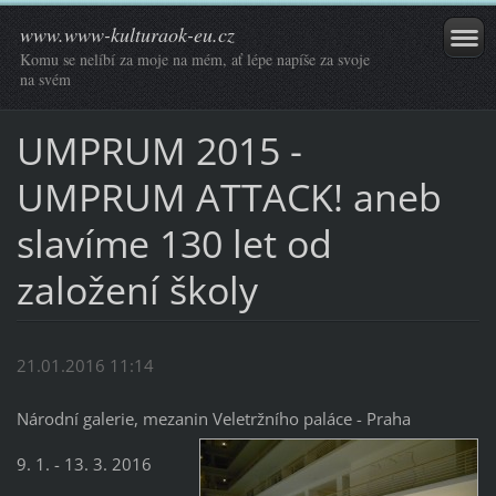
www.www-kulturaok-eu.cz
Komu se nelíbí za moje na mém, ať lépe napíše za svoje
na svém
UMPRUM 2015 -
UMPRUM ATTACK! aneb
slavíme 130 let od
založení školy
21.01.2016 11:14
Národní galerie, mezanin Veletržního paláce - Praha
9. 1. - 13. 3. 2016