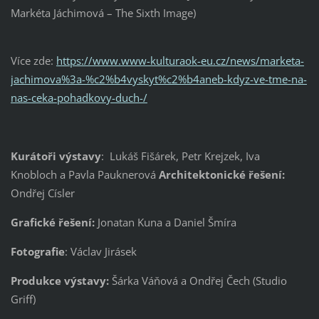
Markéta Jáchimová – The Sixth Image)
Více zde:
https://www.www-kulturaok-eu.cz/news/marketa-
jachimova%3a-%c2%b4vyskyt%c2%b4aneb-kdyz-ve-tme-na-
nas-ceka-pohadkovy-duch-/
Kurátoři výstavy
: Lukáš Fišárek, Petr Krejzek, Iva
Knobloch a Pavla Pauknerová
Architektonické řešení:
Ondřej Císler
Grafické řešení:
Jonatan Kuna a Daniel Šmíra
Fotografie
: Václav Jirásek
Produkce výstavy:
Šárka Váňová a Ondřej Čech (Studio
Griff)