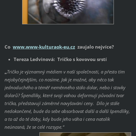
Co
www.www-kulturaok-eu.cz
zaujalo nejvíce?
Tereza Ledvinová: Tričko s kovovou srstí
„
Tričko je významný médiem v naší společnosti, a přesto tím
nejobyčejnějším, co nosíme. Jak je možné, aby něco tak
jednoduchého a téměř neměnného stálo dolar, nebo i stovky
dolarů? Špendlíky, které svoji vahou deformují původní tvar
trička, představují záměrné navyšování ceny. Dílo je stále
nedokončené, bude do sebe absorbovat další a další špendlíky,
a to až do té doby, kdy bude jeho váha i cena natolik
neúnosná, že se celé rozsype.“