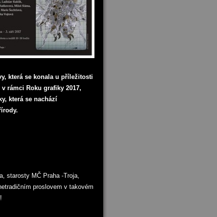
, která se konala u příležitosti
 v rámci Roku grafiky 2017,
ky, která se nachází
írody.
, starosty MČ Praha -Troja,
 netradičním proslovem v takovém
!