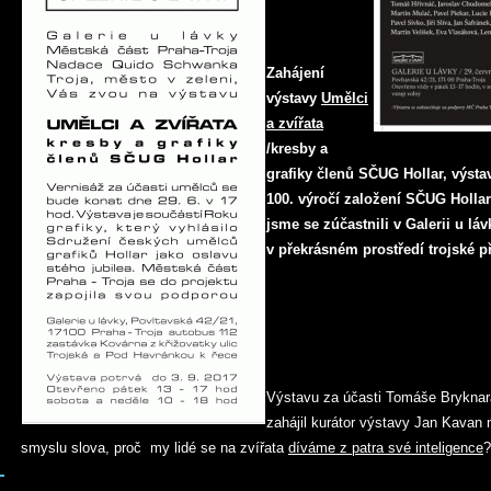
Zahájení
výstavy
Umělci
a zvířata
/kresby a
grafiky členů SČUG Hollar, výstavy
100. výročí založení SČUG Hollar
jsme se zúčastnili v Galerii u láv
v překrásném prostředí trojské př
Výstavu za účasti Tomáše Bryknara
zahájil kurátor výstavy Jan Kavan
smyslu slova, proč my lidé se na zvířata
díváme z patra své inteligence
?