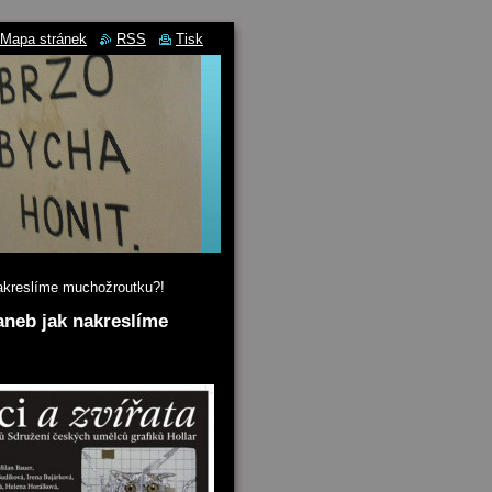
Mapa stránek
RSS
Tisk
nakreslíme muchožroutku?!
aneb jak nakreslíme