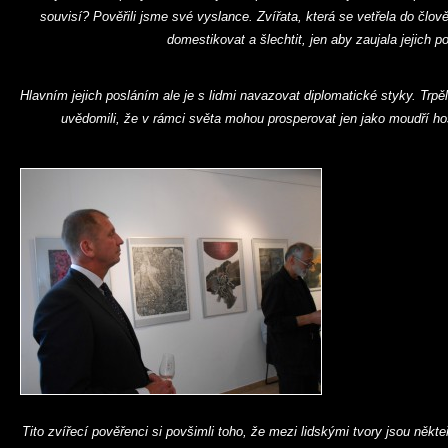
souvisí? Pověřili jsme své vyslance. Zvířata, která se vetřela do člo
domestikovat a šlechtit, jen aby zaujala jejich p
Hlavním jejich posláním ale je s lidmi navazovat diplomatické styky. Trpěl
uvědomili, že v rámci světa mohou prosperovat jen jako moudří hos
Tito zvířecí pověřenci si povšimli toho, že mezi lidskými tvory jsou někte