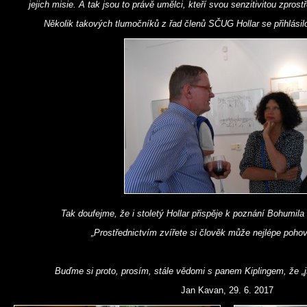
jejich misie. A tak jsou to právě umělci, kteří svou senzitivitou zpro
Několik takových tlumočníků z řad členů SČUG Hollar se přihlásilo
Tak doufejme, že i stoletý Hollar přispěje k poznání Bohumila 
„Prostřednictvím zvířete si člověk může nejlépe pohov
Buďme si proto, prosím, stále vědomi s panem Kiplingem, že „js
Jan Kavan, 29. 6. 2017