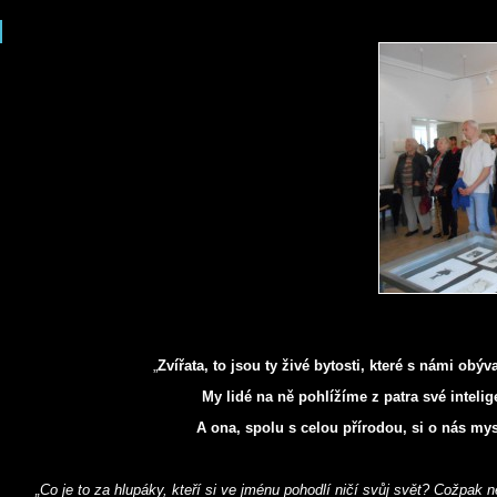
„
Zvířata, to jsou ty živé bytosti, které s námi obýva
My lidé na ně pohlížíme z patra své inteli
A ona, spolu s celou přírodou, si o nás mys
„Co je to za hlupáky, kteří si ve jménu pohodlí ničí svůj svět? Cožpak 