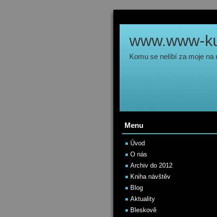
www.www-kul
Komu se nelíbí za moje na
Menu
Úvod
O nás
Archiv do 2012
Kniha návštěv
Blog
Aktuality
Bleskově