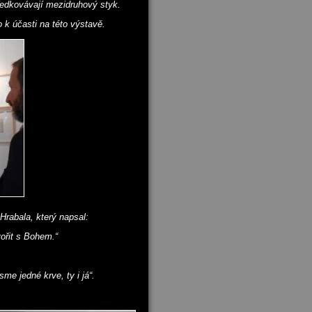
středkovávají mezidruhový styk.
 k účasti na této výstavě.
Hrabala, který napsal:
ořit s Bohem.“
me jedné krve, ty i já“.