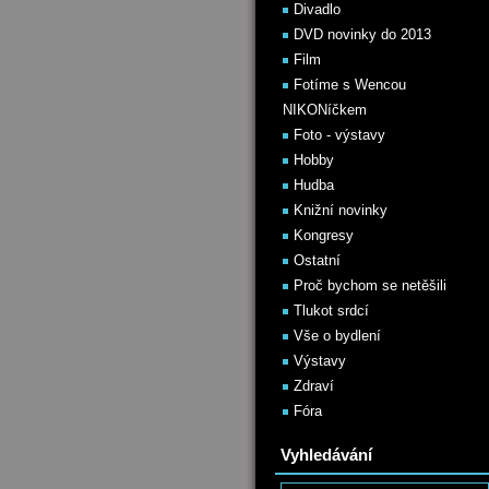
Divadlo
DVD novinky do 2013
Film
Fotíme s Wencou
NIKONíčkem
Foto - výstavy
Hobby
Hudba
Knižní novinky
Kongresy
Ostatní
Proč bychom se netěšili
Tlukot srdcí
Vše o bydlení
Výstavy
Zdraví
Fóra
Vyhledávání