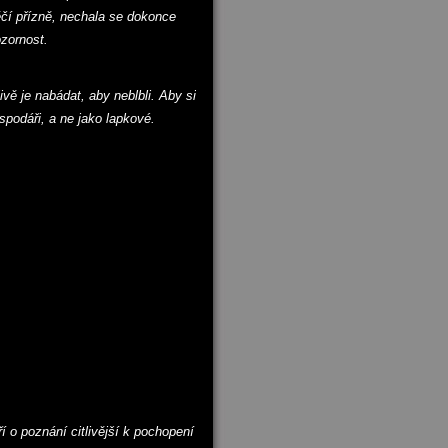
věčí přízně, nechala se dokonce
ozornost.
ivě je nabádat, aby neblbli. Aby si
podáři, a ne jako lapkové.
ří o poznání citlivější k pochopení