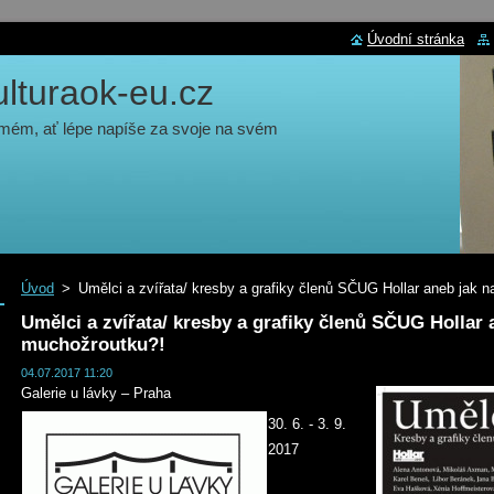
Úvodní stránka
turaok-eu.cz
 mém, ať lépe napíše za svoje na svém
Úvod
>
Umělci a zvířata/ kresby a grafiky členů SČUG Hollar aneb jak 
Umělci a zvířata/ kresby a grafiky členů SČUG Hollar 
muchožroutku?!
04.07.2017 11:20
Galerie u lávky – Praha
30. 6. - 3. 9.
2017