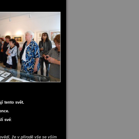
jí tento svět.
gence.
lí své
:
nevědí, že v přírodě vše se vším