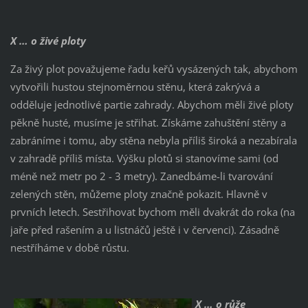
X … o živé ploty
Za živý plot považujeme řadu keřů vysázených tak, abychom
vytvořili hustou stejnoměrnou stěnu, která zakrývá a
odděluje jednotlivé partie zahrady. Abychom měli živé ploty
pěkně husté, musíme je střihat. Získáme zahuštění stěny a
zabráníme i tomu, aby stěna nebyla příliš široká a nezabírala
v zahradě příliš místa. Výšku plotů si stanovíme sami (od
méně než metr po 2 - 3 metry). Zanedbáme-li tvarování
zelených stěn, můžeme ploty značně pokazit. Hlavně v
prvních letech. Sestřihovat bychom měli dvakrát do roka (na
jaře před rašením a u listnáčů ještě i v červenci). Zásadně
nestříháme v době růstu.
X … o růže