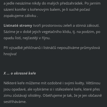
a jedle nesázíme nikdy do malých předzahrádek. Po jarním
sázení konifer s kořenovým balem, je-li suché počasí
zopakujeme zálivku .
Listnaté stromy
tvoří prostorovou zeleň a stinná zákoutí.
Sázíme je v době jejich vegetačního klidu, tj. na podzim, po
opadu listí, nejčastěji v říjnu.
Při výsadbě jehličnanů i listnáčů nepoužíváme průmyslová
hnojiva!
X … o okrasné keře
Některé keře můžeme mít ozdobné i svými květy. Většinou
jsou opadavé, ale vybíráme si i stálezelené keře, které přes
zimu zůstávají olistěny. Ošetřujeme je tak, že je jen občasně
sestřiháváme.