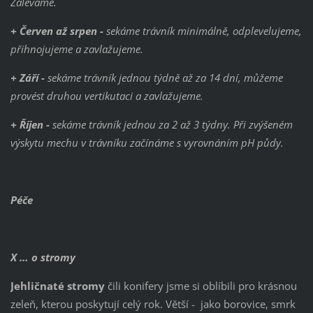
Zaléváme.
+ Červen až srpen -
sekáme trávník minimálně, odplevelujeme,
přihnojujeme a zavlažujeme.
+ Září -
sekáme trávník jednou týdně až za 14 dní, můžeme
provést druhou vertikutaci a zavlažujeme.
+ Říjen -
sekáme trávník jednou za 2 až 3 týdny. Při zvýšeném
výskytu mechu v trávníku začínáme s vyrovnáním pH půdy.
Péče
X … o stromy
Jehličnaté stromy
čili konifery jsme si oblíbili pro krásnou
zeleň, kterou poskytují celý rok. Větší - jako borovice, smrk