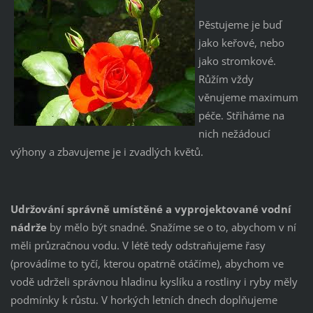
Pěstujeme je buď
jako keřové, nebo
jako stromkové.
Růžím vždy
věnujeme maximum
péče. Střiháme na
nich nežádoucí
výhony a zbavujeme je i zvadlých květů.
Udržování správně umístěné a vyprojektované vodní
nádrže
by mělo být snadné. Snažíme se o to, abychom v ní
měli průzračnou vodu. V létě tedy odstraňujeme řasy
(provádíme to tyčí, kterou opatrně otáčíme), abychom ve
vodě udrželi správnou hladinu kyslíku a rostliny i ryby měly
podmínky k růstu. V horkých letních dnech doplňujeme