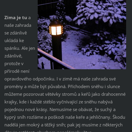
Zima je tu
a
naše zahrada
se zdánlivě
ukládá ke
spánku. Ale jen
zdánlivě,
protože v
přírodě není
opravdového odpočinku. I v zimě má naše zahrada své
proměny a může být půvabná. Příchodem sněhu i slunce
můžeme pozorovat větévky stromů a keřů jako drahocenné
krajky, kde i každé stéblo vyčnívající ze sněhu nabývá
pojednou nové krásy. Nemusíme se obávat, že suchý a
kyprý sníh rozláme a poškodí naše keře a jehličnany. Škodu
nadělá jen mokrý a těžký sníh; pak jej musíme z některých