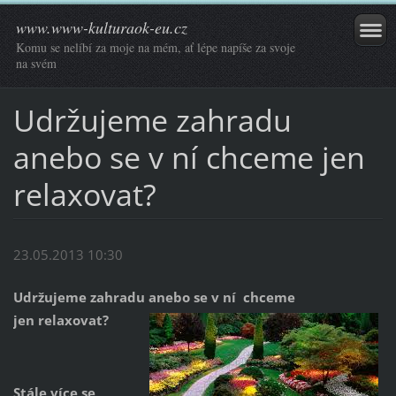
www.www-kulturaok-eu.cz
Komu se nelíbí za moje na mém, ať lépe napíše za svoje
na svém
Udržujeme zahradu
anebo se v ní chceme jen
relaxovat?
23.05.2013 10:30
Udržujeme zahradu anebo se v ní chceme
jen relaxovat?
Stále více se