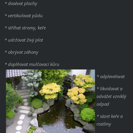
* dosévat plochy
* vertikulovat půdu
* stříhat stromy, keře
* udržovat živý plot
* obrývat záhony
* doplňovat mulčovací kůru
* odplevelovat
* likvidovat a
odvážet vzniklý
odpad
* sázet keře a
rostliny