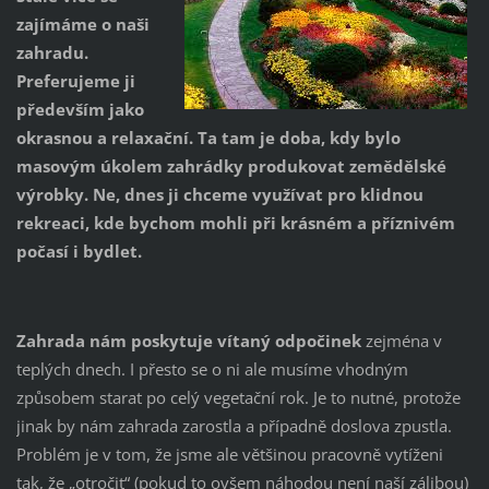
zajímáme o naši
zahradu.
Preferujeme ji
především jako
okrasnou a relaxační. Ta tam je doba, kdy bylo
masovým úkolem zahrádky produkovat zemědělské
výrobky. Ne, dnes ji chceme využívat pro klidnou
rekreaci, kde bychom mohli při krásném a příznivém
počasí i bydlet.
Zahrada nám poskytuje vítaný odpočinek
zejména v
teplých dnech. I přesto se o ni ale musíme vhodným
způsobem starat po celý vegetační rok. Je to nutné, protože
jinak by nám zahrada zarostla a případně doslova zpustla.
Problém je v tom, že jsme ale většinou pracovně vytíženi
tak, že „otročit“ (pokud to ovšem náhodou není naší zálibou)