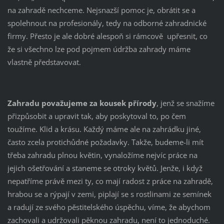
na zahradě nechceme. Nejsnazší pomoc je, obrátit se a
spolehnout na profesionály, tedy na odborné zahradnické
firmy. Přesto je ale dobré alespoň si rámcově upřesnit, co
že si všechno lze pod pojmem údržba zahrady máme
vlastně představovat.
Zahradu považujeme za kousek přírody
, jenž se snažíme
přizpůsobit a upravit tak, aby poskytoval to, po čem
toužíme. Klid a krásu. Každý máme ale na zahrádku jiné,
často zcela protichůdné požadavky. Takže, budeme-li mít
třeba zahradu plnou květin, vynaložíme nejvíc práce na
jejich ošetřování a staneme se otroky květů. Jenže, i když
nepatříme právě mezi ty, co mají radost z práce na zahradě,
hrabou se a rýpají v zemi, piplají se s rostlinami ze semínek
a radují ze svého pěstitelského úspěchu, víme, že abychom
zachovali a udržovali pěknou zahradu, není to jednoduché.