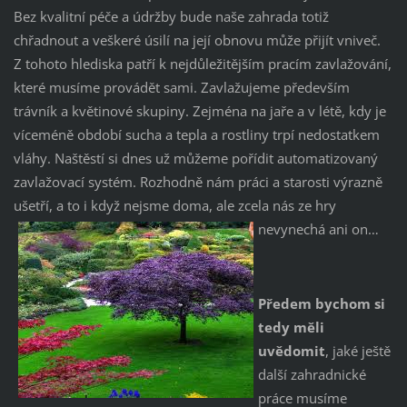
Bez kvalitní péče a údržby bude naše zahrada totiž
chřadnout a veškeré úsilí na její obnovu může přijít vniveč.
Z tohoto hlediska patří k nejdůležitějším pracím zavlažování,
které musíme provádět sami. Zavlažujeme především
trávník a květinové skupiny. Zejména na jaře a v létě, kdy je
víceméně období sucha a tepla a rostliny trpí nedostatkem
vláhy. Naštěstí si dnes už můžeme pořídit automatizovaný
zavlažovací systém. Rozhodně nám práci a starosti výrazně
ušetří, a to i když nejsme doma, ale zcela nás ze hry
nevynechá ani on…
Předem bychom si
tedy měli
uvědomit
, jaké ještě
další zahradnické
práce musíme