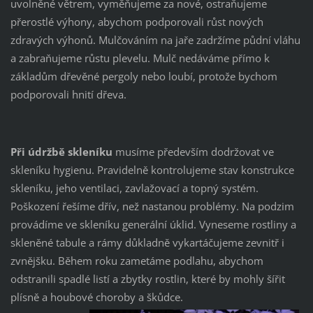
uvolněné větrem, vyměňujeme za nové, ostraňujeme
přerostlé výhony, abychom podporovali růst nových
zdravých výhonů. Mulčováním na jaře zadržíme půdní vláhu
a zabraňujeme růstu plevelu. Mulč nedáváme přímo k
základům dřevěné pergoly nebo loubí, protože bychom
podporovali hnití dřeva.
Při údržbě skleníku
musíme především dodržovat ve
skleníku hygienu. Pravidelně kontrolujeme stav konstrukce
skleníku, jeho ventilaci, zavlažovací a topný systém.
Poškození řešíme dřív, než nastanou problémy. Na podzim
provádíme ve skleníku generální úklid. Vyneseme rostliny a
skleněné tabule a rámy důkladně vykartáčujeme zevnitř i
zvnějšku. Během roku zametáme podlahu, abychom
odstranili spadlé listí a zbytky rostlin, které by mohly šířit
plísně a houbové choroby a škůdce.