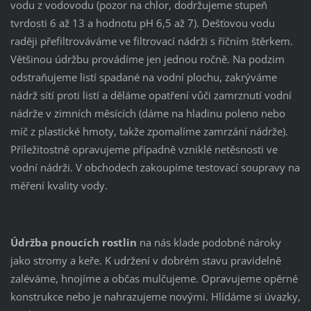
vodu z vodovodu (pozor na chlor, dodržujeme stupeň
tvrdosti 6 až 13 a hodnotu pH 6,5 až 7). Dešťovou vodu
raději přefiltrováváme ve filtrovací nádrži s říčním štěrkem.
Většinou údržbu provádíme jen jednou ročně. Na podzim
odstraňujeme listí spadané na vodní plochu, zakrýváme
nádrž sítí proti listí a děláme opatření vůči zamrznutí vodní
nádrže v zimních měsících (dáme na hladinu poleno nebo
míč z plastické hmoty, takže zpomalíme zamrzání nádrže).
Příležitostně opravujeme případně vzniklé netěsnosti ve
vodní nádrži. V obchodech zakoupíme testovací soupravy na
měření kvality vody.
Údržba pnoucích rostlin
na nás klade podobné nároky
jako stromy a keře. K udržení v dobrém stavu pravidelně
zaléváme, hnojíme a občas mulčujeme. Opravujeme opěrné
konstrukce nebo je nahrazujeme novými. Hlídáme si úvazky,