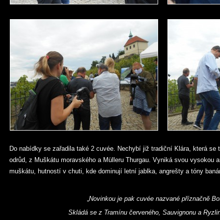
Do nabídky se zařadila také 2 cuvée. Nechybí již tradiční Klára, která se
odrůd, z Muškátu moravského a Mülleru Thurgau. Vyniká svou vysokou ar
muškátu, hutností v chuti, kde dominují letní jablka, angrešty a tóny baná
„
Novinkou je pak cuvée nazvané příznačně Bo
Skládá se z Tramínu červeného, Sauvignonu a Ryzli