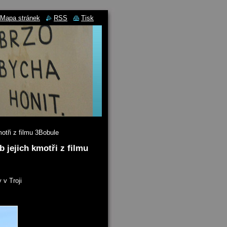
Mapa stránek
RSS
Tisk
otři z filmu 3Bobule
b jejich kmotři z filmu
 v Troji