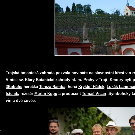
Trojská botanická zahrada pozvala novináře na slavnostní křest vín r
Vinice sv. Kláry Botanické zahrady hl. m. Prahy v Troji
.
Kmotry byli p
3Bobule:
herečka
Tereza Ramba
, herci
Kryštof Hádek,
Lukáš Langmaj
Isteník
, režisér
Martin Kopp
a producent
Tomáš Vican
.
Symbolicky ta
vín a dvě cuvée.