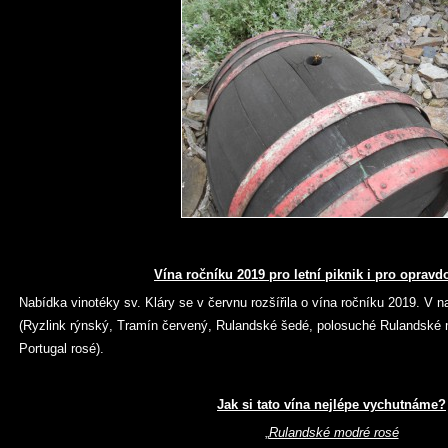
Vína ročníku 2019 pro letní piknik i pro opravd
Nabídka vinotéky sv. Kláry se v červnu rozšířila o vína ročníku 2019. V 
(Ryzlink rýnský, Tramín červený, Rulandské šedé, polosuché Rulandské 
Portugal rosé).
Jak si tato vína nejlépe vychutnáme?
„
Rulandské modré rosé