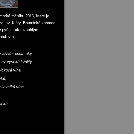
 modré
ročníku 2016, které je
éce sv. Kláry. Botanická zahrada
e pyšnit tak rozsáhlým
ních vín.
y ideální podmínky.
zny vysoké kvality.
pičková vína.
íků,
milovníků vína.
vinku