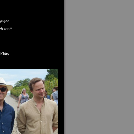
grepu.
ch rosé
Kláry.