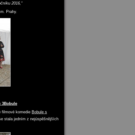
čníku 2016,“
. m. Prahy.
u 3Bobule
é filmové komedie
Bobule s
 se stala jedním z nejúspěšnějších