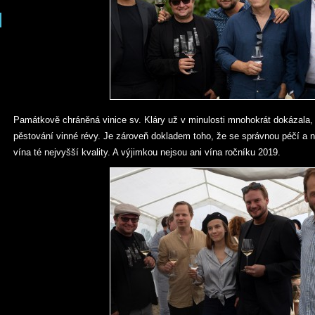
Památkově chráněná vinice sv. Kláry už v minulosti mnohokrát dokázala,
pěstování vinné révy. Je zároveň dokladem toho, že se správnou péčí a 
vína té nejvyšší kvality. A výjimkou nejsou ani vína ročníku 2019.