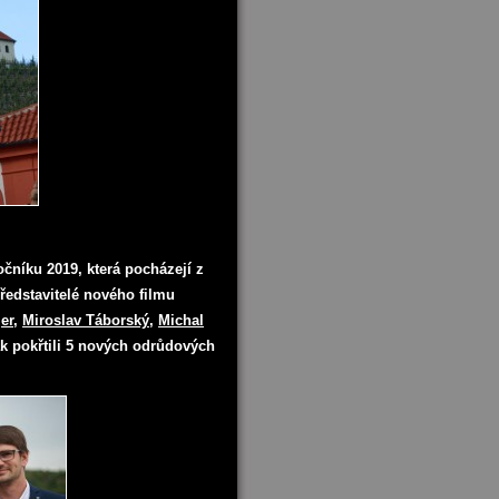
očníku 2019, která pocházejí z
ředstavitelé nového filmu
er
,
Miroslav Táborský
,
Michal
k pokřtili 5 nových odrůdových