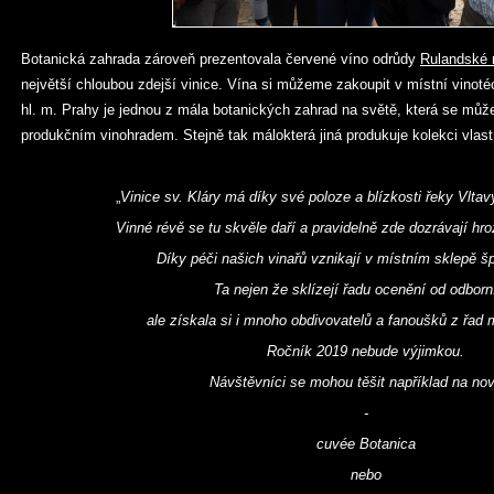
Botanická zahrada zároveň prezentovala červené víno odrůdy
Rulandské
největší chloubou zdejší vinice. Vína si můžeme zakoupit v místní vinot
hl. m. Prahy je jednou z mála botanických zahrad na světě, která se můž
produkčním vinohradem. Stejně tak málokterá jiná produkuje kolekci vlast
„
Vinice sv. Kláry má díky své poloze a blízkosti řeky Vltav
Vinné révě se tu skvěle daří a pravidelně zde dozrávají hro
Díky péči našich vinařů vznikají v místním sklepě š
Ta nejen že sklízejí řadu ocenění od odborn
ale získala si i mnoho obdivovatelů a fanoušků z řad 
Ročník 2019 nebude výjimkou.
Návštěvníci se mohou těšit například na no
-
cuvée Botanica
nebo