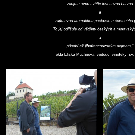
zaujme svou světle lososovou barvou
a
zajímavou aromatikou peckovin a červeného 
T
o jej odlišuje od většiny českých a moravský
a
působí až jihofrancouzským dojmem,“
řekla
Eliška Muchnová
, vedoucí vinotéky sv. 