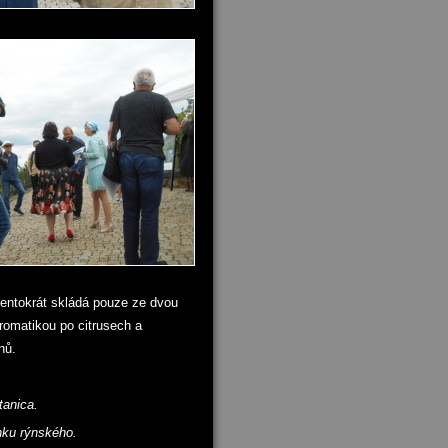
 tentokrát skládá pouze ze dvou
omatikou po citrusech a
nů.
tanica.
nku rýnského.