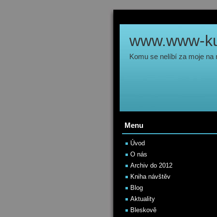
www.www-kul
Komu se nelíbí za moje na
Menu
Úvod
O nás
Archiv do 2012
Kniha návštěv
Blog
Aktuality
Bleskově