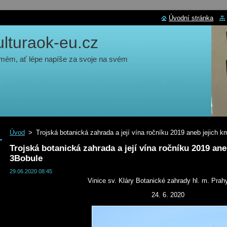
Úvodní stránka
turaok-eu.cz
 mém, ať lépe napíše za svoje na svém
Úvod
>
Trojská botanická zahrada a její vína ročníku 2019 aneb jejich km
Trojská botanická zahrada a její vína ročníku 2019 ane
3Bobule
29.06.2020 08:45
Vinice sv. Kláry Botanické zahrady hl. m. Prahy
24. 6. 2020