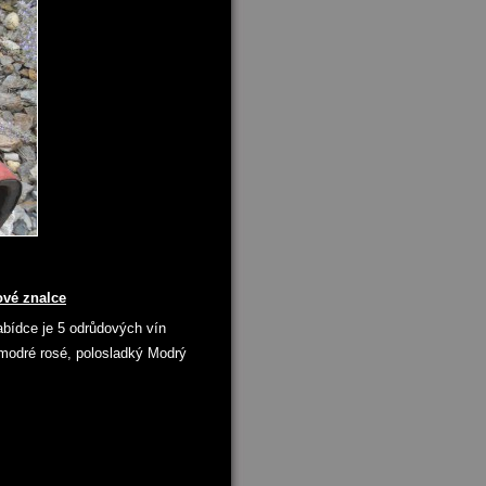
ové znalce
nabídce je 5 odrůdových vín
modré rosé, polosladký Modrý