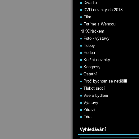
Divadlo
DVD novinky do 2013
Film
Fotíme s Wencou
NIKONíčkem
Foto - výstavy
Hobby
Hudba
Knižní novinky
Kongresy
Ostatní
Proč bychom se netěšili
Tlukot srdcí
Vše o bydlení
Výstavy
Zdraví
Fóra
Vyhledávání