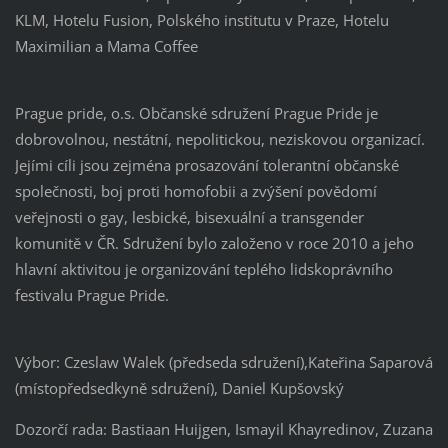
KLM, Hotelu Fusion, Polského institutu v Praze, Hotelu
Maximilian a Mama Coffee
Prague pride, o.s. Občanské sdružení Prague Pride je
dobrovolnou, nestátní, nepolitickou, neziskovou organizací.
Jejími cíli jsou zejména prosazování tolerantní občanské
společnosti, boj proti homofobii a zvýšení povědomí
veřejnosti o gay, lesbické, bisexuální a transgender
komunitě v ČR. Sdružení bylo založeno v roce 2010 a jeho
hlavní aktivitou je organizování teplého lidskoprávního
festivalu Prague Pride.
Výbor: Czeslaw Walek (předseda sdružení),Kateřina Saparová
(místopředsedkyně sdružení), Daniel Kupšovský
Dozorčí rada: Bastiaan Huijgen, Ismayil Khayredinov, Zuzana