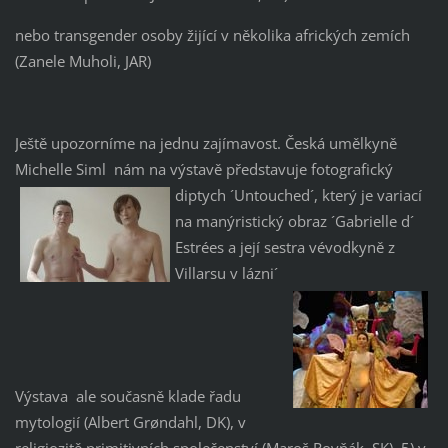
nebo transgender osoby žijící v několika afrických zemích
(Zanele Muholi, JAR)
Ještě upozorníme na jednu zajímavost. Česká umělkyně
Michelle Siml nám na výstavě představuje fotografický
diptych ´Untouched´, který je
variací
na manýristický obraz ´Gabrielle d´
Estrées a její sestra vévodkyně z
Villarsu v lázni´
Výstava ale současně klade řadu
mytologií (Albert Grøndahl, DK), v
religiozitě primitivních společenství (Maroš Rovňák, SK), 5) v