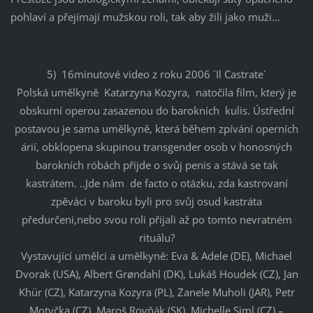
pohlaví a přejímají mužskou roli, tak aby žili jako muži…
5) 16minutové video z roku 2006 ´Il Castrate´
Polská umělkyně Katarzyna Kozyra, natočila film, který je
obskurní operou zasazenou do barokních kulis. Ústřední
postavou je sama umělkyně, která během zpívání operních
árií, obklopena skupinou transgender osob v honosných
barokních róbách přijde o svůj penis a stává se tak
kastrátem. ..Jde nám de facto o otázku, zda kastrovaní
zpěváci v baroku byli pro svůj osud kastráta
předurčeni,nebo svou roli přijali až po tomto nevratném
rituálu?
Vystavující umělci a umělkyně: Eva & Adele (DE), Michael
Dvorak (USA), Albert Grøndahl (DK), Lukáš Houdek (CZ), Jan
Khür (CZ), Katarzyna Kozyra (PL), Zanele Muholi (JAR), Petr
Motyčka (CZ), Maroš Rovňák (SK), Michelle Siml (CZ) –