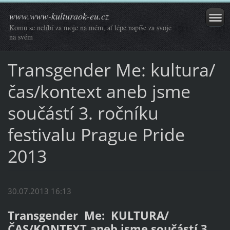
www.www-kulturaok-eu.cz
Komu se nelíbí za moje na mém, ať lépe napíše za svoje
na svém
Transgender Me: kultura/
čas/kontext aneb jsme
součástí 3. ročníku
festivalu Prague Pride
2013
30.07.2013 16:13
Transgender Me: KULTURA/
ČAS/KONTEXT aneb jsme součástí 3.