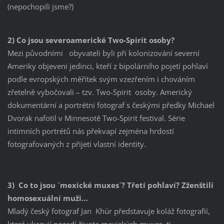
(nepochopili jsme?)
2) Co jsou severoamerické Two-Spirit osoby?
Mezi původními obyvateli byli při kolonizování severní
Ameriky objeveni jedinci, kteří z bipolárního pojetí pohlaví
podle evropských měřítek svým vzezřením i chováním
zřetelně vybočovali – tzv. Two-Spirit osoby. Americký
dokumentární a portrétní fotograf s českými předky Michael
Dvorak nafotil v Minnesotě Two-Spirit festival. Série
intimních portrétů nás překvapí zejména hrdostí
fotografovaných z přijetí vlastní identity.
3) Co to jsou ´mexické muxes´? Třetí pohlaví? Zženštilí
homosexuální muži…
Mladý český fotograf Jan Khür představuje koláž fotografií,
které ukazují pozadí života mexických muxes, tj.