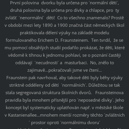
První polovina dvorku byla určena pro ´normální děti´,
druhá polovina byla určena pro dívky a chlapce, pro ty
zvlášť ´nenormální´ děti! Co to všechno znamenalo? Prostě
v období mezi lety 1890 a 1900 značná část německých škol
praktikovala dělení výuky na základě modelu
formulovaného Erichem D. Fraunsteinem. Ten tvrdil, že se
mu pomocí obsáhlých studií podařilo prokázat, že děti, které
vědomě k tíhnou k jednomu pohlaví, se o poznání častěji
oddávají ´necudnosti´ a masturbaci. No, znělo to
zajímavě…pokračovali jsme ve čtení…
Fraunstein pak navrhoval, aby takové děti byly běhy výuky
striktně odděleny od dětí ´normálních´. Důležitou se tak
stala segregovaná struktura školních dvorů. Fraunsteinova
pravidla byla mnohem přísnější pro ´neposedné dívky´. Jeho
koncept byl systematicky uplatňován např. v městské škole
v Kastanienallee…mnohem menší rozměry těchto ´zvláštních
´ prostor oproti ´normálnímu dvoru´