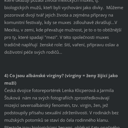
biologických mužů, kteří byli vychováni jako dívky. Můžeme
pozorovat dvojí tvář jejich života a zejména přípravy na
komunitní festivaly, kdy se muxes zdlouhavě zkrašlují…V
Mexiku, v zemi, kde převažuje mužnost, je to o to obtížnější
pro ty, které spadají "mezi". V této společnosti muxes
tradičně naplňují ženské role: šití, vaření, přípravu oslav a
doživotní péče svých rodičů…
4) Co jsou albánské virginy? (virginy = ženy žijící jako
muži)
Česká dvojice fotoreportérek Lenka Klicperová a Jarmila
Štuková nám na svých fotografiích zprostředkovávají
mizející severoalbánský fenomén, tzv. virgin, žen, jež
podstoupily přísahu sexuální zdrženlivosti. V rodinách bez
mužských potomků se staví do čela rodinného klanu.
Přestože jsou biologickými ženami, oblékají šaty opačného