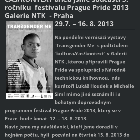
ročníku festivalu Prague Pride 2013
Galerie NTK - Praha
29.7. – 16. 8. 2013
Na pondělní vernisáži výstavy
´Transgender Me´ s podtitulem
´kultura/čas/kontext´ v Galerii
NTK , kterou připravili Prague
Pride ve spolupráci s Národně
technickou knihovnou, nás
kurátoři Lukáš Houdek a Michelle
Siml mimo jiné seznámili i s
bohatým doprovodným
programem festival Prague Pride 2013, který se v
Praze bude konat 12. – 18. 8. 2013.
Navíc jsme my návštěvníci, kteří jsme dorazili v
hojném počtu, byli pozváni na čtvrtek 15. 8. 2013 do