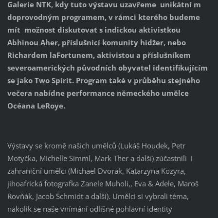
Galerie NTK, kdy tuto výstavu uzavřeme unikátní m
doprovodným programem, v rámci kterého budeme
mít možnost diskutovat s indickou aktivistkou
Abhinou Aher, příslušnicí komunity hidžer, nebo
Richardem laFortunem, aktivistou a příslušníkem
severoamerických původních obyvatel identifikujícím
se jako Two Spirit. Program také v průběhu stejného
večera nabídne performance německého umělce
Océana LeRoye.
Výstavy se kromě našich umělců (Lukáš Houdek, Petr
Motyčka, MIchelle Simml, Mark Ther a další) zúčastnili i
zahraniční umělci (Michael Dvorak, Katarzyna Kozyra,
jihoafrická fotografka Zanele Muholi,, Eva & Adele, Maroš
Rovňák, Jacob Schmidt a další). Umělci si vybrali téma,
nakolik se naše vnímání odlišné pohlavní identity