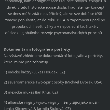
napovídají, kam až stigmatizace Fraunsteinových ´chlapců´ a
´dívek´ v této historické epoše došla. Fraunsteinův koncept
se dnes může zdát neuvěřitelný, ale ve své době se těšil
značné popularitě, až do roku 1914. V zapomnění upadl po
propuknutí I. svět. války a v neposlední řadě také v
důsledku globálního rozvoje psychoanalytických principů…
Dokumentární fotografie a portréty
Na výstavě zhlédneme dokumentární fotografie a portréty,
které mimo jiné zobrazují
1) indické hidžry (Lukáš Houdek, CZ)
2) severoamerické Two-Spirit osoby (Michael Dvorak, USA)
3) mexické muxes (Jan Khür, CZ)
4) albánské virginy (vysv.: virginy = ženy žijící jako muži -
Lenka Klicperová & Jarmila Štuková, CZ)