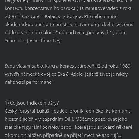
kontextu konzervativního baroka ( 16minutové video z roku
2006 ´Il Castrate´ - Katarzyna Kozyra, PL) nebo napříč
akademickou obcí, a to prostřednictvím utopického systému
oddělování „normálních“ dětí od těch „podivných“ (Jacob
Schmidt a Justin Time, DE).
Svou vlastní subkulturu a kontext zároveň již od roku 1989
vytváří německá dvojice Eva & Adele, jejichž život je nikdy
nekončící performancí.
1) Co jsou indické hidžry?
Český fotograf Lukáš Houdek pronikl do několika komunit
hidžer žijících v v západním Dillí. Můžeme pozorovat jeho
statické fi gurální portréty osob, které jsou součástí některé
z komunit hidžer, případně na přijetí mezi ně aspirují…