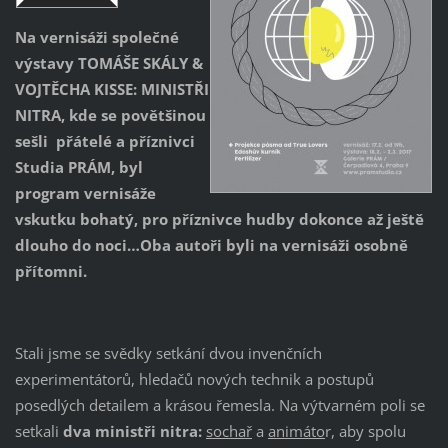
Na vernisáži společné
výstavy TOMÁŠE SKÁLY &
VOJTĚCHA KISSE: MINISTŘI
NITRA, kde se povětšinou
sešli přátelé a příznivci
Studia PRÁM, byl
program vernisáže
vskutku bohatý, pro příznivce hudby dokonce až ještě
dlouho do noci…Oba autoři byli na vernisáži osobně
přítomni.
Stali jsme se svědky setkání dvou invenčních
experimentátorů, hledačů nových technik a postupů
posedlých detailem a krásou řemesla. Na výtvarném poli se
setkali
dva ministři nitra:
sochař
a
animáto
r, aby spolu