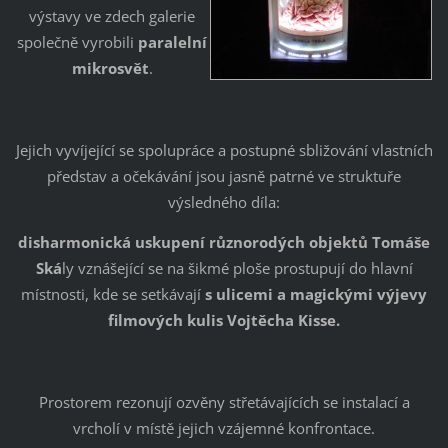
výstavy ve zdech galerie
společně vyrobili
paralelní
mikrosvět
.
Jejich vyvíjející se spolupráce a postupné sbližování vlastních
představ a očekávání jsou jasně patrné ve struktuře
výsledného díla:
disharmonická uskupení různorodých objektů Tomáše
Ská
ly vznášející se na šikmé ploše prostupují do hlavní
místnosti, kde se setkávají
s ulicemi a magickými výjevy
filmových kulis Vojtěcha Kisse.
Prostorem rezonují ozvěny střetávajících se instalací a
vrcholí v místě jejich vzájemné konfrontace.