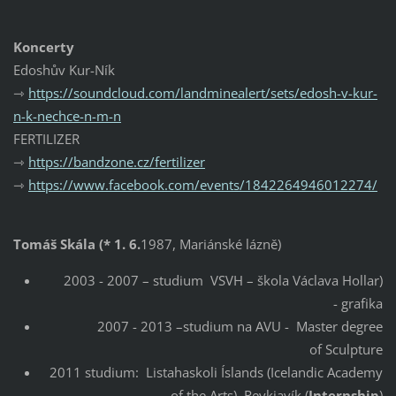
Koncerty
Edoshův Kur-Ník
⇾
https://soundcloud.com/landminealert/sets/edosh-v-kur-
n-k-nechce-n-m-n
FERTILIZER
⇾
https://bandzone.cz/fertilizer
⇾
https://www.facebook.com/events/1842264946012274/
Tomáš Skála
(
* 1. 6.
1987, Mariánské lázně)
2003 - 2007 – studium VSVH – škola Václava Hollar)
- grafika
2007 - 2013 –studium na AVU - Master degree
of Sculpture
2011 studium: Listahaskoli Íslands (Icelandic Academy
of the Arts), Reykjavík (
Internship
)