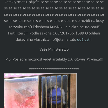
kataklyzmatu, přijďte se se se se se se se se se se se se se se
se se se se se se se se se se se se se se se se se se se se se se
se se se se se se se se se se se se se se se se se se se se se se
se se se se se se se s e s e s e s e s e s e s e s e rozbít na kusy
za zvuku rapů Edoshova Kur-Níku a elekto neuro-bouří
Fertillizerů!!! Podle zákona č.66/2017Sb. §589 O Sdílení
duševního vlastnictví, přijďte na tuto
událost
!!!
Vaše Ministerstvo
P.S. Poslední možnost vidět artefakty z
Anatomie Pavouka
!!!
**************************