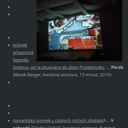
snímek
připomíná
legendu
Golema, jež je situována do doby Protektorátu
…
Pérák
(Marek Berger, kreslená animace, 13 minut, 2016)
romantický snímek v různých ročních obdobíc
h …
V
zahradě
(Ondřej Dolejší, kreslená animace, 8 minut,