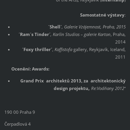
Samostatné výstavy
:
´
Shell´
, Galerie Vzájemnost, Praha, 2015
´
Ram´s Tinder´
, Karlín Studios – galerie Karton
, Praha,
2014
´
Foxy thriller´
,
Kaffistofa
gallery, Reykjavík, Iceland,
2011
Ocenění: Awards:
Grand Prix architektů 2013, za architektonický
design projektu
„ Re:Vodňany 2012“
190 00 Praha 9
Čerpadlová 4