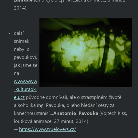
2014)
další
snímek
nebyl o
pavoukovi,
jak jsme se
na
www.www
-kulturaok-
eu.cz
původně domnívali, ale o strastiplném životě
alkoholika ing. Pavouka, o jeho hledání cesty za
konečnou stanicí…
Anatomie Pavouka
(Vojtěch Kiss,
loutková animace, 27 minut, 2014)
⇾
https://www.truelovers.cz/