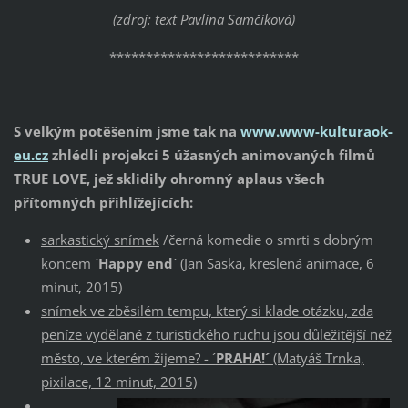
(zdroj: text Pavlína Samčíková)
**************************
S velkým potěšením jsme tak na
www.www-kulturaok-
eu.cz
zhlédli projekci 5 úžasných animovaných filmů
TRUE LOVE, jež sklidily ohromný aplaus všech
přítomných přihlížejících:
sarkastický snímek
/černá komedie o smrti s dobrým
koncem ´
Happy end
´ (Jan Saska, kreslená animace, 6
minut, 2015)
snímek ve zběsilém tempu, který si klade otázku, zda
peníze vydělané z turistického ruchu jsou důležitější n
ež
město, ve kterém žijeme?
- ´
PRAHA!´
(Matyáš Trnka,
pixilace, 12 minut, 2015)