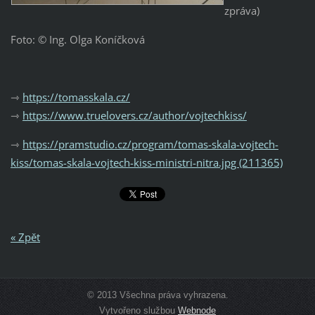
zpráva)
Foto: © Ing. Olga Koníčková
⇾
https://tomasskala.cz/
⇾
https://www.truelovers.cz/author/vojtechkiss/
⇾
https://pramstudio.cz/program/tomas-skala-vojtech-
kiss/
tomas-skala-vojtech-kiss-ministri-nitra.jpg (211365)
« Zpět
© 2013 Všechna práva vyhrazena.
Vytvořeno službou
Webnode