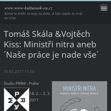
www.www-kulturaok-eu.cz
Komu se nelíbí za moje na mém, ať lépe napíše za svoje
na svém
Tomáš Skála &Vojtěch
Kiss: Ministři nitra aneb
´Naše práce je nade vše´
20.02.2017 11:00
Studio PRÁM - Praha
18. 2. – 2. 3.
2017