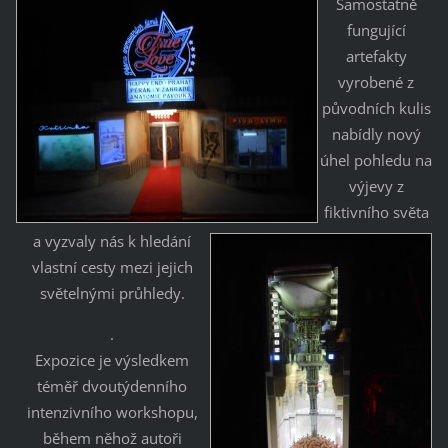
Samostatně
fungující
artefakty
vyrobené z
původních kulis
nabídly nový
úhel pohledu na
výjevy z
fiktivního světa
a vyzvaly nás k hledání
vlastní cesty mezi jejich
světelnými průhledy.
.
Expozice je výsledkem
téměř dvoutýdenního
intenzivního workshopu,
během něhož autoři