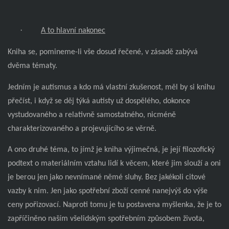
·
A to hlavní nakonec
Kniha se, pomineme-li vše dosud řečené, v zásadě zabývá
dvěma tématy.
Jedním je autismus a kdo má vlastní zkušenost, měl by si knihu
přečíst, i když se děj týká autisty už dospělého, dokonce
vystudovaného a relativně samostatného, nicméně
charakterizovaného a projevujícího se věrně.
A ono druhé téma, to jímž je kniha výjimečná, je její filozofický
podtext o materiálním vztahu lidí k věcem, které jim slouží a oni
je berou jen jako nevnímané němé sluhy. Bez jakékoli citové
vazby k nim. Jen jako spotřební zboží cenné nanejvýš do výše
ceny pořizovací. Naproti tomu je tu postavena myšlenka, že je to
zapříčiněno naším všelidským spotřebním způsobem života,