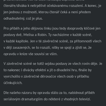
čtenáře/diváka k netrpělivě očekávanému rozuzlení. A konec, je
jen jednou z možností, kterou čtenář čeká a není předem
odhadnutelný, což je plus.
Pro příběh a jeho dějovou linku jsou tedy doopravdy klíčové jen
postavy dvě, Melisa a Robin. Ty nacházíme v každé scéně,
v každé kapitole. Jen v té závěrečné scéně, za přítomnosti všech
v ději zasazených, se to rozuzlí, nitky se spojí a zjistí se, že
opravdu v knize vše souvisí se vším.
V závěrečné scéně se totiž sejdou postavy ze všech rovin děje. Je
to nakonec i divácky efektní a jít o divadelní hru, finále by
vyvrcholilo v závěrečné děrovačce všech osob v příběhu
účinkujících.
Dle našeho názoru by opravdu stálo za to, nabídnout příběh
seriálovým dramaturgiím do některé z vhodných televizí.