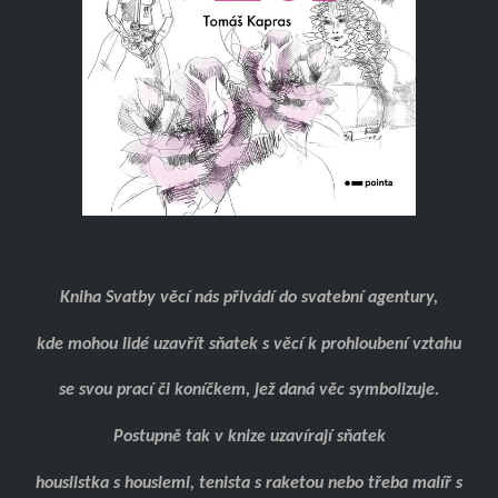
Kniha Svatby věcí nás přivádí do svatební agentury,
kde mohou lidé uzavřít sňatek s věcí k prohloubení vztahu
se svou prací či koníčkem, jež daná věc symbolizuje.
Postupně tak v knize uzavírají sňatek
houslistka s houslemi, tenista s raketou nebo třeba malíř s