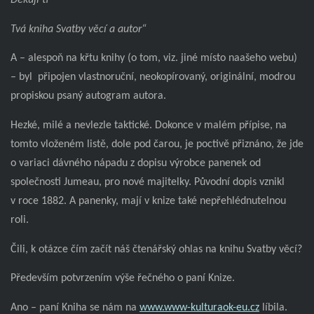
Děkuji ti
Tvá kniha Svatby věcí a autor“
A – alespoň na křtu knihy (o tom, viz. jiné místo naašeho webu)
– byl
připojen vlastnoruční, neokopírovaný, originální, modrou
propiskou psaný autogram autora.
Hezké, milé a nevlezle taktické. Dokonce v malém přípise, na
tomto vloženém listě, dole pod čarou, je poctivě přiznáno, že jde
o variaci dávného nápadu z dopisu výrobce panenek od
společnosti Jumeau, pro nové majitelky. Původní dopis vznikl
v roce 1882. A panenky, mají v knize také nepřehlédnutelnou
roli.
Čili, k otázce čím začít náš čtenářský ohlas na knihu Svatby věcí?
Především potvrzením výše řečného o paní Knize.
Ano – paní Kniha se nám na
www.www-kulturaok-eu.cz
líbila.