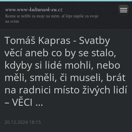
www.www-kulturaok-eu.cz
Komu se nelíbí za moje na mém, ať lépe napíše za svoje
na svém
Tomáš Kapras - Svatby
věcí aneb co by se stalo,
kdyby si lidé mohli, nebo
měli, směli, či museli, brát
na radnici místo živých lidí
– VĚCI …
20.12.2024 18:15