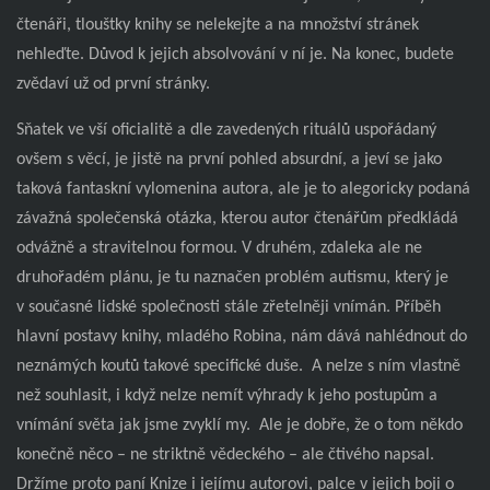
čtenáři, tlouštky knihy se nelekejte a na množství stránek
nehleďte. Důvod k jejich absolvování v ní je. Na konec, budete
zvědaví už od první stránky.
Sňatek ve vší oficialitě a dle zavedených rituálů uspořádaný
ovšem s věcí, je jistě na první pohled absurdní, a jeví se jako
taková fantaskní vylomenina autora, ale je to alegoricky podaná
závažná společenská otázka, kterou autor čtenářům předkládá
odvážně a stravitelnou formou. V druhém, zdaleka ale ne
druhořadém plánu, je tu naznačen problém autismu, který je
v současné lidské společnosti stále zřetelněji vnímán. Příběh
hlavní postavy knihy, mladého Robina, nám dává nahlédnout do
neznámých koutů takové specifické duše.
A nelze s ním vlastně
než souhlasit, i když nelze nemít výhrady k jeho postupům a
vnímání světa jak jsme zvyklí my.
Ale je dobře, že o tom někdo
konečně něco – ne striktně vědeckého – ale čtivého napsal.
Držíme proto paní Knize i jejímu autorovi, palce v jejich boji o