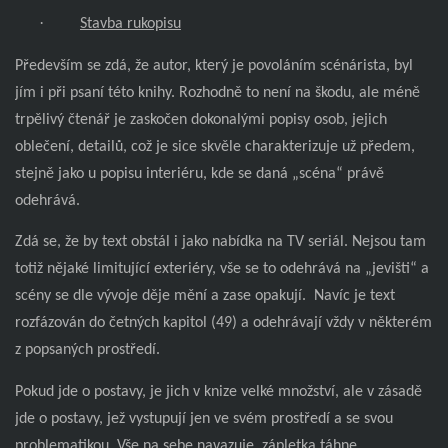
·
Stavba rukopisu
Především se zdá, že autor, který je povoláním scénárista, byl
jím i při psaní této knihy. Rozhodně to není na škodu, ale méně
trpělivý čtenář je zaskočen dokonalými popisy osob, jejich
oblečení, detailů, což je sice skvěle charakterizuje už předem,
stejně jako u popisu interiéru, kde se daná „scéna“ právě
odehrává.
Zdá se, že by text obstál i jako nabídka na TV seriál. Nejsou tam
totiž nějaké limitující exteriéry, vše se to odehrává na „jevišti“ a
scény se dle vývoje děje mění a zase opakují.
Navíc je text
rozfázován do četných kapitol (49) a odehrávají vždy v některém
z popsaných prostředí.
Pokud jde o postavy, je jich v knize velké množství, ale v zásadě
jde o postavy, jež vystupují jen ve svém prostředí a se svou
problematikou. Vše na sebe navazuje, zápletka táhne