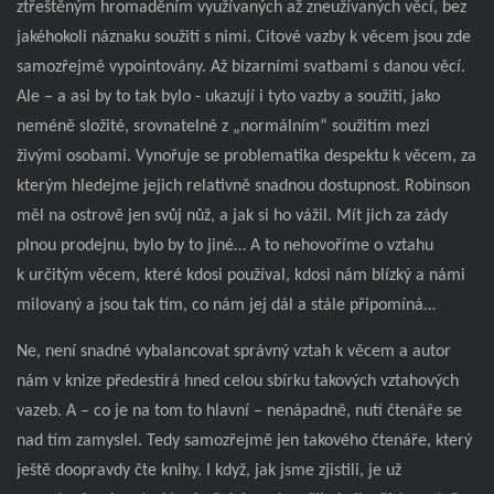
ztřeštěným hromaděním využívaných až zneužívaných věcí, bez
jakéhokoli náznaku soužití s nimi. Citové vazby k věcem jsou zde
samozřejmě vypointovány. Až bizarními svatbami s danou věcí.
Ale – a asi by to tak bylo - ukazují i tyto vazby a soužití, jako
neméně složité, srovnatelné z „normálním“ soužitím mezi
živými osobami. Vynořuje se problematika despektu k věcem, za
kterým hledejme jejich relativně snadnou dostupnost. Robinson
měl na ostrově jen svůj nůž, a jak si ho vážil. Mít jich za zády
plnou prodejnu, bylo by to jiné… A to nehovoříme o vztahu
k určitým věcem, které kdosi používal, kdosi nám blízký a námi
milovaný a jsou tak tím, co nám jej dál a stále připomíná…
Ne, není snadné vybalancovat správný vztah k věcem a autor
nám v knize předestírá hned celou sbírku takových vztahových
vazeb. A – co je na tom to hlavní – nenápadně, nutí čtenáře se
nad tím zamyslel. Tedy samozřejmě jen takového čtenáře, který
ještě doopravdy čte knihy. I když, jak jsme zjistili, je už