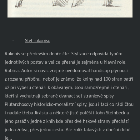
·
Styl rukopisu
Rukopis se především dobře čte. Stylizace odpovídá typům
jednotlivých postav a velice přesná je zejména u hlavní role,
Robina. Autor si navíc zřejmě uvědomoval handicap plynoucí
z rozsahu příběhu, neboť je známo, že knihy nad 100 stran patří
už při výběru čtenáři k obávaným. Jsou samozřejmě i čtenáři,
kteří si vychutnají sebrané dvanáct set stránkové spisy
Plútarchosovy historicko-moralistní spisy, jsou i tací co rádi čtou
i nadále třeba Jiráska a některé jistě potěší i John Steinbeck a
jeho pasáž v jedné z knih kde přes dvě tiskové strany přechází
jedna želva, přes jednu cestu. Ale kolik takových v dnešní době
je…