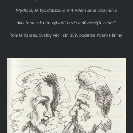
Myslíš si, že bys dokázal/a mít kolem sebe věcí míň a
díky tomu s k nim vytvořit hezčí a důvěrnější vztah?“
Tomáš Kapras, Svatby věcí, str. 339, poslední stránka knihy