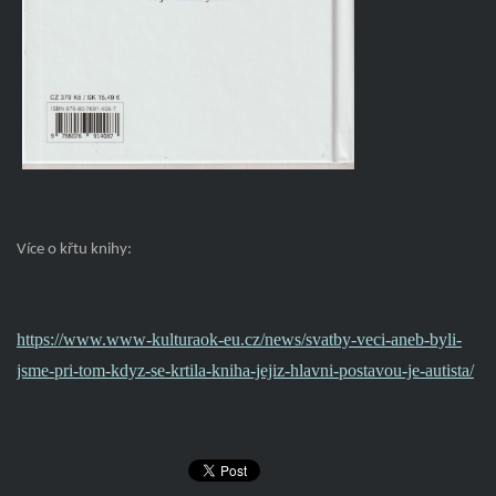
Více o křtu knihy:
https://www.www-kulturaok-eu.cz/news/svatby-veci-aneb-byli-
jsme-pri-tom-kdyz-se-krtila-kniha-jejiz-hlavni-postavou-je-autista/