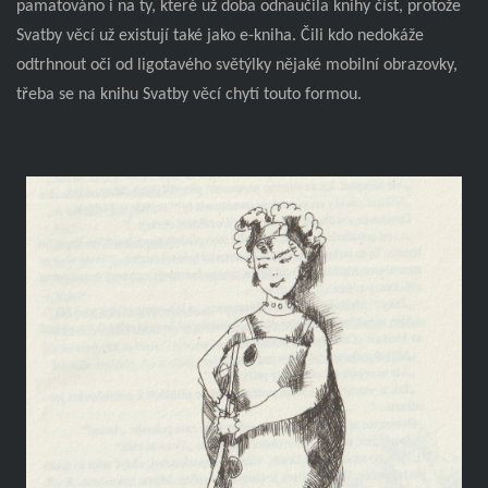
pamatováno i na ty, které už doba odnaučila knihy číst, protože
Svatby věcí už existují také jako e-kniha. Čili kdo nedokáže
odtrhnout oči od ligotavého světýlky nějaké mobilní obrazovky,
třeba se na knihu Svatby věcí chytí touto formou.