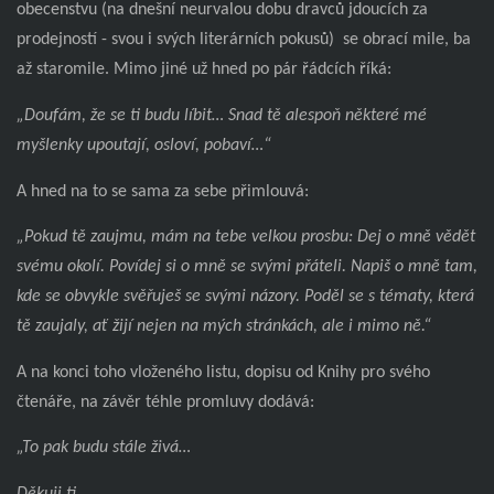
obecenstvu (na dnešní neurvalou dobu dravců jdoucích za
prodejností - svou i svých literárních pokusů)
se obrací mile, ba
až staromile. Mimo jiné už hned po pár řádcích říká:
„Doufám, že se ti budu líbit… Snad tě alespoň některé mé
myšlenky upoutají, osloví, pobaví…“
A hned na to se sama za sebe přimlouvá:
„Pokud tě zaujmu, mám na tebe velkou prosbu: Dej o mně vědět
svému okolí. Povídej si o mně se svými přáteli. Napiš o mně tam,
kde se obvykle svěřuješ se svými názory. Poděl se s tématy, která
tě zaujaly, ať žijí nejen na mých stránkách, ale i mimo ně.“
A na konci toho vloženého listu, dopisu od Knihy pro svého
čtenáře, na závěr téhle promluvy dodává:
„To pak budu stále živá…