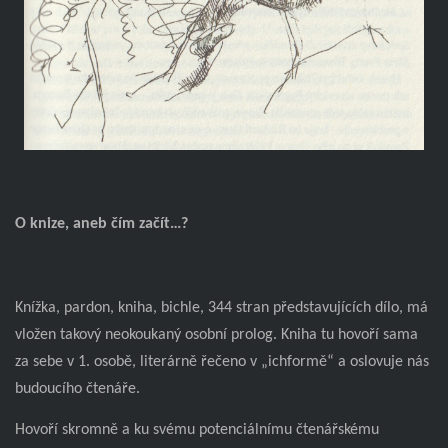
O knize, aneb čím začít…?
Knížka, pardon, kniha, bichle, 344 stran představujících dílo, má
vložen takový neokoukaný osobní prolog. Kniha tu hovoří sama
za sebe v 1. osobě, literárně řečeno v „ichformě“ a oslovuje nás
budoucího čtenáře.
Hovoří skromně a ku svému potenciálnímu čtenářskému