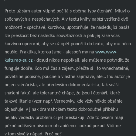
Proto už sám autor vtipně počítá s oběma typy čtenářů. Mluví o
spěchavých a nespěchavých. A v textu knihy nabízí vstřícně dvě
možnosti – spěchavé, kurzivou, upozorňuje, že následující pasáž
lze přeskočit bez následku souvztažnosti a pak jej zase včas
kurzívou upozorní, aby se už opět ponořili do textu, aby mu něco
neušlo. Praktika, kterou jsme - alespoň my na
www.www-
kulturao-eu.cz
- dosud nikde nepotkali, ale můžeme potvrdit, že
funguje dobře. Kdo má čas a zájem, přečte si i to vynechatelné,
povětšině popisné, poučné a vlastně zajímavé, ale… Inu autor je
nejen scénárista, ale především dokumentarista, tak snáší
snášení faktů, ale tolerantně chápe, že jsou i čtenáři, které
takové litanie (vzor např. Verneovky, kde vždy někdo obsáhle
objasňuje, v jinak dramatickém textu dobrodužné příběhu
nějaký vědecký problém či je) přeskakují. Zde to ovšem mají
pěkně odlišným písmem ohraničeno - odkud pokud. Vidíme
v tom skvělý nápad. Proč ne?