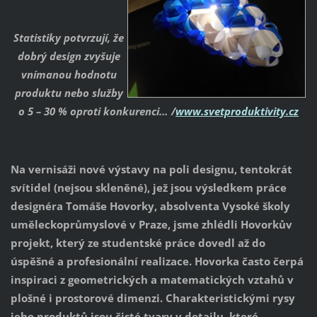
Statistiky potvrzují, že
dobrý design zvyšuje
vnímanou hodnotu
produktu nebo služby
o 5 – 30 % oproti konkurenci… /
www.svetproduktivity.cz
Na vernisáži nové výstavy na poli designu, tentokrát
svítidel (nejsou skleněné), jež jsou výsledkem práce
designéra Tomáše Hovorky, absolventa Vysoké školy
uměleckoprůmyslové v Praze, jsme zhlédli Hovorkův
projekt, který ze studentské práce dovedl až do
úspěšné a profesionální realizace. Hovorka často čerpá
inspiraci z geometrických a matematických vztahů v
plošné i prostorové dimenzi. Charakteristickými rysy
jeho produktů jsou čisté tvary v detailu, které