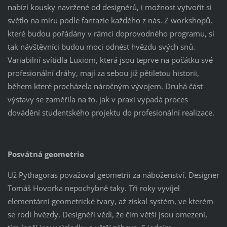
nabízí kousky navržené od designérů, i možnost vytvořit si
světlo na míru podle fantazie každého z nás. Z workshopů,
které budou pořádány v rámci doprovodného programu, si
tak návštěvníci budou moci odnést hvězdu svých snů.
Variabilní svítidla Luxiom, která jsou teprve na počátku své
profesionální dráhy, mají za sebou již pětiletou historii,
během které procházela náročným vývojem. Druhá část
výstavy se zaměřila na to, jak v praxi vypadá proces
dovádění studentského projektu do profesionální realizace.
Posvátná geometrie
Už Pythagoras považoval geometrii za náboženství. Designer
Tomáš Hovorka nepochybně taky. Tři roky vyvíjel
elementární geometrické tvary, až získal systém, ve kterém
se rodí hvězdy. Designéři vědí, že čím větší jsou omezení,