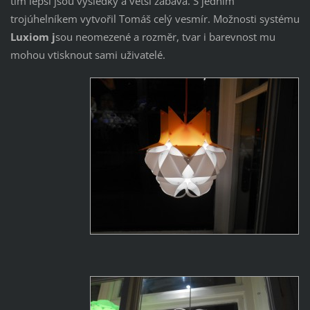
tím lepší jsou výsledky a větší zábava. S jedním
trojúhelníkem vytvořil Tomáš celý vesmír. Možnosti systému
Luxiom j
sou neomezené a rozměr, tvar i barevnost mu
mohou vtisknout sami uživatelé.