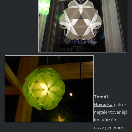
Tomáš
Hovorka
patří k
nejtalentovanějš
ím tvůrcům
nové generace,