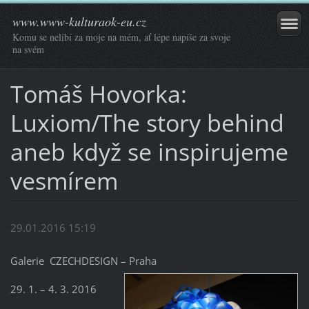
www.www-kulturaok-eu.cz
Komu se nelíbí za moje na mém, ať lépe napíše za svoje
na svém
Tomáš Hovorka:
Luxiom/The story behind
aneb když se inspirujeme
vesmírem
29.01.2016 15:19
Galerie CZECHDESIGN – Praha
29. 1. – 4. 3. 2016