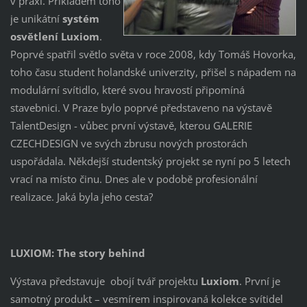
v praxi. Příkladem toho
je unikátní
systém
osvětlení Luxiom
.
Poprvé spatřil světlo světa v roce 2008, kdy Tomáš Hovorka,
toho času student holandské univerzity, přišel s nápadem na
modulární svítidlo, které svou hravostí připomíná
stavebnici. V Praze bylo poprvé představeno na výstavě
TalentDesign - vůbec první výstavě, kterou GALERIE
CZECHDESIGN ve svých zbrusu nových prostorách
uspořádala. Někdejší studentský projekt se nyní po 5 letech
vrací na místo činu. Dnes ale v podobě profesionální
realizace. Jaká byla jeho cesta?
LUXIOM: The story behind
Výstava představuje obojí tvář projektu
Luxiom
. První je
samotný produkt – vesmírem inspirovaná kolekce svítidel