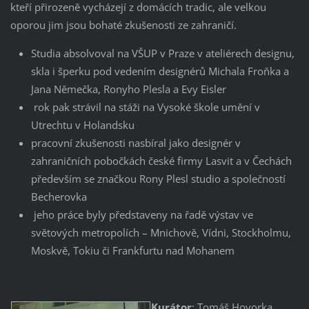
kteří přirozeně vycházejí z domácích tradic, ale velkou
oporou jim jsou bohaté zkušenosti ze zahraničí.
Studia absolvoval na VŠUP v Praze v ateliérech designu,
skla i šperku pod vedením designérů Michala Froňka a
Jana Němečka, Ronyho Plesla a Evy Eisler
rok pak strávil na stáži na Vysoké škole umění v
Utrechtu v Holandsku
pracovní zkušenosti nasbíral jako designér v
zahraničních pobočkách české firmy Lasvit a v Čechách
především se značkou Rony Plesl studio a společností
Becherovka
jeho práce byly představeny na řadě výstav ve
světových metropolích – Mnichově, Vídni, Stockholmu,
Moskvě, Tokiu či Frankfurtu nad Mohanem
Kurátor
: Tomáš Hovorka