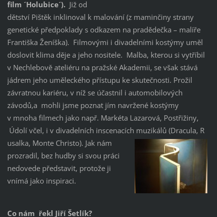
film ´Holubice´).
Již od
dětství Pištěk inklinoval k malování (z maminčiny strany
genetické předpoklady s odkazem na pradědečka – malíře
Františka Ženíška). Filmovými i divadelními kostýmy uměl
doslovit klima děje a jeho nositele. Malba, kterou si vytříbil
v Nechlebově ateliéru na pražské Akademii, se však stává
jádrem jeho uměleckého přístupu ke skutečnosti. Prožil
závratnou kariéru, v níž se účastnil i automobilových
závodů,a mohli jsme poznat jím navržené kostýmy
v mnoha filmech jako např. Markéta Lazarová, Postřižiny,
Údolí včel, i v divadelních inscenacích muzikálů (Dracula, R
usalka, Monte Christo). Jak nám
prozradil, bez hudby si svou práci
nedovede představit, protože ji
vnímá jako inspiraci.
Co nám řekl Jiří Šetlík?