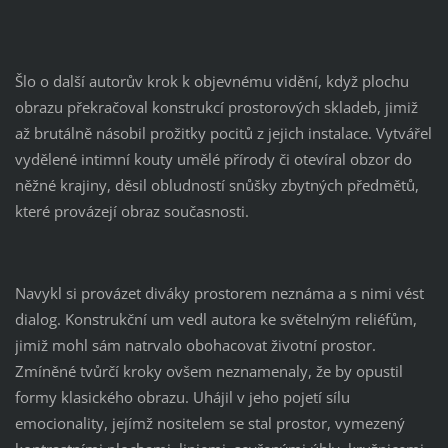
Šlo o další autorův krok k objevnému vidění, když plochu
obrazu překračoval konstrukcí prostorových skladeb, jimiž
až brutálně násobil prožitky pocitů z jejich instalace. Vytvářel
vydělené intimní kouty umělé přírody či otevíral obzor do
něžné krajiny, děsil obludností snůšky zbytných předmětů,
které provázejí obraz současnosti.
Navykl si provázet diváky prostorem neznáma a s nimi vést
dialog. Konstrukční um vedl autora ke světelným reliéfům,
jimiž mohl sám natrvalo obohacovat životní prostor.
Zmíněné tvůrčí kroky ovšem neznamenaly, že by opustil
formy klasického obrazu. Uhájil v jeho pojetí sílu
emocionality, jejímž nositelem se stal prostor, vymezený