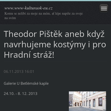
www.www-kulturaok-eu.cz
Komu se nelíbí za moje na mém, ať lépe napíše za svoje
na svém
Theodor Pištěk aneb když
navrhujeme kostýmy i pro
Hradní stráž!
06.11.2013 16:01
Galerie U Betlémské kaple
24.10. - 8. 12. 2013