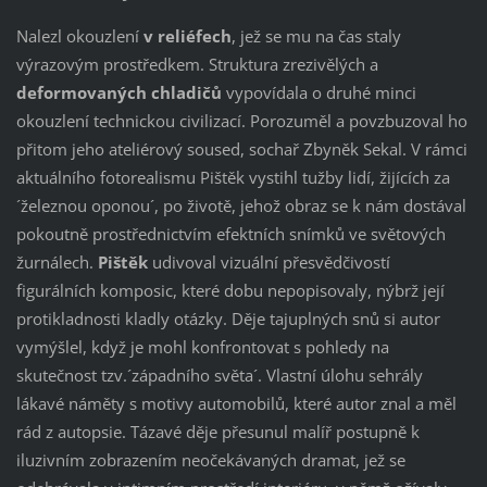
Nalezl okouzlení
v reliéfech
, jež se mu na čas staly
výrazovým prostředkem. Struktura zrezivělých a
deformovaných chladičů
vypovídala o druhé minci
okouzlení technickou civilizací. Porozuměl a povzbuzoval ho
přitom jeho ateliérový soused, sochař Zbyněk Sekal. V rámci
aktuálního fotorealismu Pištěk vystihl tužby lidí, žijících za
´železnou oponou´, po životě, jehož obraz se k nám dostával
pokoutně prostřednictvím efektních snímků ve světových
žurnálech.
Pištěk
udivoval vizuální přesvědčivostí
figurálních komposic, které dobu nepopisovaly, nýbrž její
protikladnosti kladly otázky. Děje tajuplných snů si autor
vymýšlel, když je mohl konfrontovat s pohledy na
skutečnost tzv.´západního světa´. Vlastní úlohu sehrály
lákavé náměty s motivy automobilů, které autor znal a měl
rád z autopsie. Tázavé děje přesunul malíř postupně k
iluzivním zobrazením neočekávaných dramat, jež se