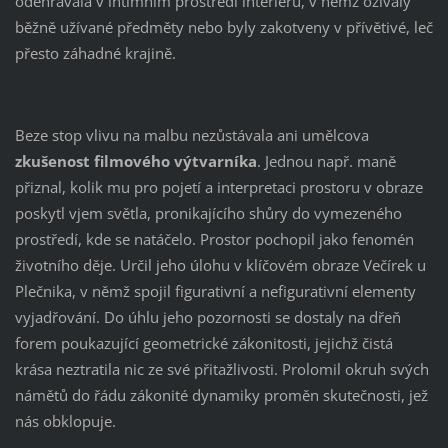
odehrávala v intimním prostředí interiéru, v němž ožívaly
běžně užívané předměty nebo byly zakotveny v přívětivé, leč
přesto záhadné krajině.
Beze stop vlivu na malbu nezůstávala ani umělcova
zkušenost filmového výtvarníka
. Jednou např. maně
přiznal, kolik mu pro pojetí a interpretaci prostoru v obraze
poskytl vjem světla, pronikajícího shůry do vymezeného
prostředí, kde se natáčelo. Prostor pochopil jako fenomén
životního děje. Určil jeho úlohu v klíčovém obraze Večírek u
Plečnika, v němž spojil figurativní a nefigurativní elementy
vyjadřování. Do úhlu jeho pozornosti se dostaly na dřeň
forem poukazující geometrické zákonitosti, jejichž čistá
krása neztratila nic ze své přitažlivosti. Prolomil okruh svých
námětů do řádu zákonité dynamiky proměn skutečnosti, jež
nás obklopuje.