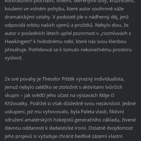
kontrastními plochami, liniemi, sevřenými úhly, kružnicemi,
koulemi ve volném pohybu, které autor souhrnně váže
dramatickými vztahy. V podstatě jde o nádherný děj, jenž
odpovídá orbitu našich vjemů a prožitků. Nebylo divu, že
autor v posledních létech upřel pozornost v „rozmluvách s
Hawkingem“ k hvězdnému nebi, které nás svou klenbou
přesahuje. Potřeboval se k tomuto nekonečnému prostoru
vyslovit.
Ze své povahy je Theodor Pištěk výrazný individualista,
jemuž nebylo zatěžko se ztotožnit s aktivitami tvůrčích
skupin – jak svědčí jeho účast na výstavách Máje či
Křižovatky. Podržel si však důsledně svou nezávislost. Jediné
uskupení, jež mu vyhovovalo, byla Paleta vlasti, fiktivní
sdružení amatérských hokejistů generačního základu, živené
dávnou oddaností k dadaistické ironii. Ostatně dvojdomost
jeho projevů si vyžaduje chránit bedlivě zázemí vlastní