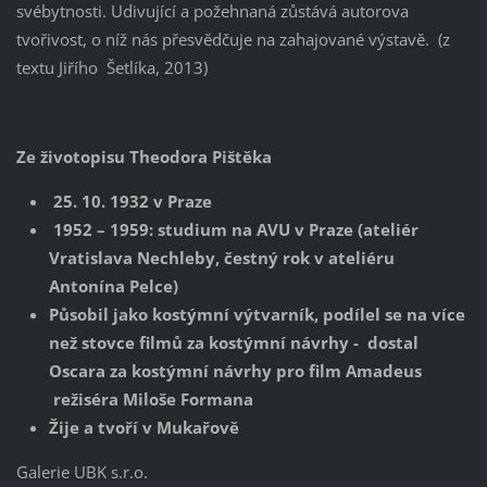
svébytnosti. Udivující a požehnaná zůstává autorova
tvořivost, o níž nás přesvědčuje na zahajované výstavě. (z
textu Jiřího Šetlíka, 2013)
Ze životopisu Theodora Pištěka
25. 10. 1932 v Praze
1952 – 1959: studium na AVU v Praze (ateliér
Vratislava Nechleby, čestný rok v ateliéru
Antonína Pelce)
Působil jako kostýmní výtvarník, podílel se na více
než stovce filmů za kostýmní návrhy - dostal
Oscara za kostýmní návrhy pro film Amadeus
režiséra Miloše Formana
Žije a tvoří v Mukařově
Galerie UBK s.r.o.