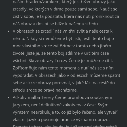
naším hradem/zámkem, který je střežen obrazy jako
zrcadly, ve kterých vidíme pouze sami sebe. Naučit se
číst v sobě, je ta podstata, která nás nutí proniknout za
náš obraz a dostat se blíže k našemu středu.
V obrazech se zrcadlí náš vnitřní svět a naše cesta k
němu. Nikdy si nemůžeme být jisti, jestli tento boj o
moc vlastního srdce zvítězíme v tomto nebo jiném
životě. Jisté je, že tento boj sdílíme v určitém čase
všichni. Skrze obrazy Terezy Černé jej můžeme cítit.
Zpřítomňuje nám tento moment a nutí nás se s ním
vypořádat. V obrazech jako v odlescích můžeme spatřit
sebe a skrze obrazy porovnat, v jaké fázi na cestě do
středu srdce se právě nacházíme.
Ačkoliv malba Terezy Černé promlouvá současným
jazykem, není definitivně zakotvena v čase. Svým
výrazem neartikuluje to, co již bylo řečeno, ale vytváří
vlastní jazyk a posunuje hranice významu obrazu.
Samotný obraz jako kdyby byl až na posledním místě –