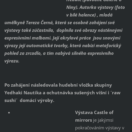
Niny). Autorka výstavy (foto
v bílé halence) , mladá
umělkyně Tereza Černá, která se osobně zahájení své
výstavy také zúčastnila, doplnila své obrazy nástěnnými
expresivními malbami. Její akrylové práce jsou snovými
výrazy její automatické tvorby, která nabízí metaforický
pohled za zrcadlo, a tím nabývá silného expresivního
výrazu.
Po zahájení následovala hudební vložka skupiny
Yedhaki Nautika a ochutnávka sušených višní i ´raw
sushi´ domácí výroby.
Výstava Castle of
mirrors
je jakýmsi
pokračováním výstavy v