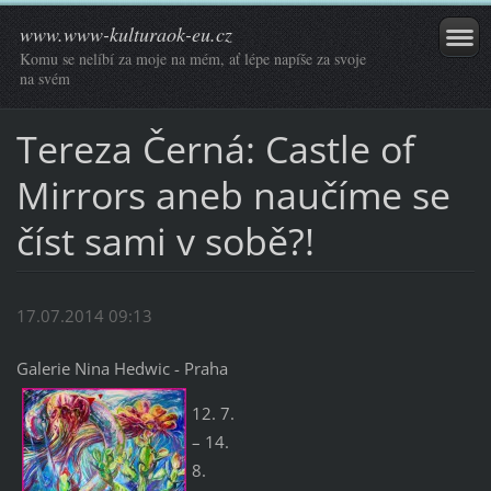
www.www-kulturaok-eu.cz
Komu se nelíbí za moje na mém, ať lépe napíše za svoje
na svém
Tereza Černá: Castle of
Mirrors aneb naučíme se
číst sami v sobě?!
17.07.2014 09:13
Galerie Nina Hedwic - Praha
12. 7.
– 14.
8.