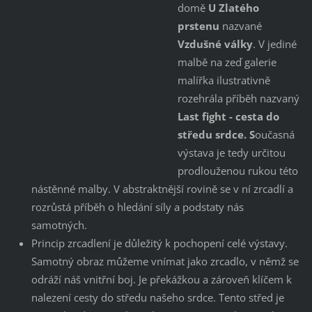
domě
U Zlatého
prstenu
nazvané
Vzdušné války
. V jediné
malbě na zeď galerie
malířka ilustrativně
rozehrála příběh nazvaný
Last fight - cesta do
středu srdce. S
oučasná
výstava je tedy určitou
prodlouženou rukou této
nástěnné malby. V abstraktnější rovině se v ní zrcadlí a
rozrůstá příběh o hledání síly a podstaty nás
samotných.
Princip zrcadlení je důležitý k pochopení celé výstavy.
Samotný obraz můžeme vnímat jako zrcadlo, v němž se
odráží náš vnitřní boj. Je překážkou a zároveň klíčem k
nalezení cesty do středu našeho srdce. Tento střed je