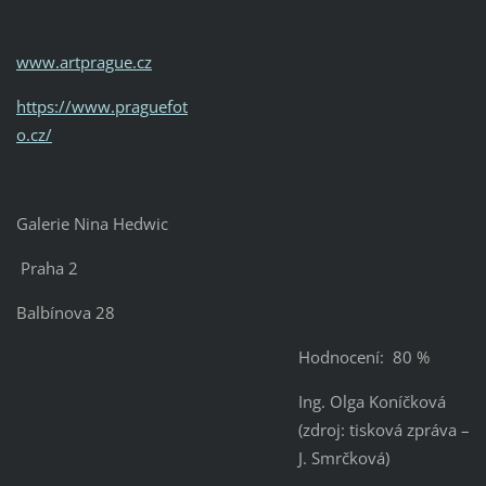
www.artprague.cz
https://www.praguefot
o.cz/
Galerie Nina Hedwic
Praha 2
Balbínova 28
Hodnocení: 80 %
Ing. Olga Koníčková
(zdroj: tisková zpráva –
J. Smrčková)