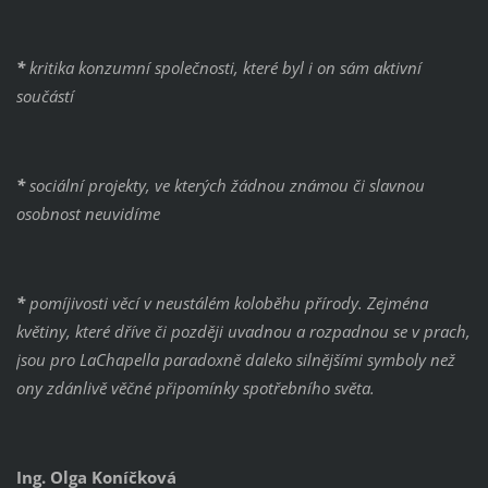
*
kritika konzumní společnosti, které byl i on sám aktivní
součástí
*
sociální projekty, ve kterých žádnou známou či slavnou
osobnost neuvidíme
*
pomíjivosti věcí v neustálém koloběhu přírody. Zejména
květiny, které dříve či později uvadnou a rozpadnou se v prach,
jsou pro LaChapella paradoxně daleko silnějšími symboly než
ony zdánlivě věčné připomínky spotřebního světa.
Ing. Olga Koníčková