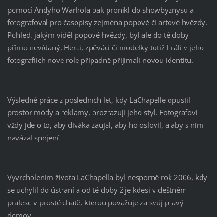
pomocí Andyho Warhola pak pronikl do showbyznysu a
fotografoval pro časopisy zejména popové či artové hvězdy.
Pohled, jakým viděl popové hvězdy, byl ale do té doby
přímo nevídaný. Herci, zpěváci či modelky totiž hráli v jeho
fotografiích nové role případně přijímali novou identitu.
Výsledné práce z posledních let, kdy LaChapelle opustil
prostor módy a reklamy, prozrazují jeho styl. Fotografovi
vždy jde o to, aby diváka zaujal, aby ho oslovil, a aby s ním
navázal spojení.
Vyvrcholením života LaChapella byl nesporně rok 2006, kdy
se uchýlil do ústraní a od té doby žije kdesi v deštném
pralese v prosté chatě, kterou považuje za svůj pravý
domov.