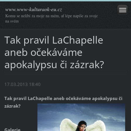
www.www-kulturaok-eu.cz
Komu se nelíbí za moje na mém, ať lépe napíše za svoje
na svém
Tak pravil LaChapelle
aneb očekáváme
apokalypsu či zázrak?
17.03.2013 18:40
Tak pravil LaChapelle aneb o
čekáváme apokalypsu či
zázrak?
Galerie