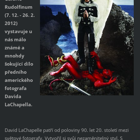
Rudolfinum
(7. 12. - 26. 2.
2012)
vystavuje u
nás málo
známé a
mnohdy
šokující dílo
předního
amerického
fotografa
Davida
LaChapella.
David LaChapelle patří od poloviny 90. let 20. století mezi
světové fotografy. Vytvořil si svůj nezaměnitelný styl. S