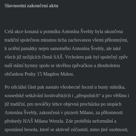
Slavnostní zakončení aktu
Celá akce konaná u pomníku Antonína Švehly byla ukončena
tradiční společnou minutou ticha zachovanou všemi přítomnými,
k uctění památky nejen samotného Antonína Švehly, ale také
všech již nežijících členů SAŠ. Vrcholem pak byl společný zpěv
naší státní hymny spolu se skvělou zpěvačkou a dlouholetou
občankou Prahy 15 Magdou Malou.
Po oficiální části pak nastalo všeobecné focení u busty státníka,
sousedské setkávání hostivařských i „přespolních“ a pro většinu i
již tradiční, pro nováčky lehce objevná procházka po stopách
Antonína Švehly, zakončená v pizzerii Milano, za přítomnosti
předsedy HAŠ Milana Wenzla. Zde proběhla neformální a
spontánní beseda, které se aktivně zúčastnil, mino jiné osobnosti,