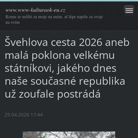
www.www-kulturaok-eu.cz
Komu se nelíbí za moje na mém, ať lépe napíše za svoje
na svém
Švehlova cesta 2026 aneb
malá poklona velkému
státníkovi, jakého dnes
naše současné republika
už zoufale postrádá
29.04.2026 17:44