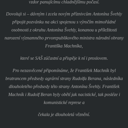
vzdor panujícímu chladnějšímu počasí.
Dovoluji si – dávným i zcela novým příznivcům Antonína Švehly
připojit pozvánku na akci spojenou s výročím mimořádné
osobnosti z okruhu Antonína Švehly, konanou u příležitosti
narození významného prvorepublikového ministra národní obrany
Františka Machníka,
které se SAŠ zúčastní a přispěje k ní i proslovem.
Pro nezasvěcené připomínáme, že František Machník byl
bratrancem předsedy agrární strany Rudolfa Berana, následníka
dlouholetého předsedy této strany Antonína Švehly. František
Machník i Rudolf Beran byly obětí jak nacistické, tak posléze i
komunistické represe a
čekala je dlouholetá věznění.