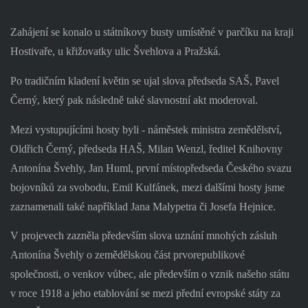
Zahájení se konalo u státníkovy busty umístěné v parčíku na kraji
Hostivaře, u křižovatky ulic Švehlova a Pražská.
Po tradičním kladení květin se ujal slova předseda SAŠ, Pavel
Černý, který pak následně také slavnostní akt moderoval.
Mezi vystupujícími hosty byli - náměstek ministra zemědělství,
Oldřich Černý, předseda HAŠ, Milan Wenzl, ředitel Knihovny
Antonína Švehly, Jan Huml, první místopředseda Českého svazu
bojovníků za svobodu, Emil Kulfánek, mezi dalšími hosty jsme
zaznamenali také například Jana Malypetra či Josefa Hejnice.
V projevech zazněla především slova uznání mnohých zásluh
Antonína Švehly o zemědělskou část prvorepublikové
společnosti, o venkov vůbec, ale především o vznik našeho státu
v roce 1918 a jeho etablování se mezi přední evropské státy za