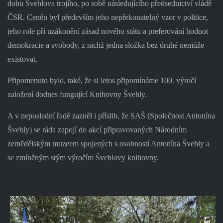
dobu Švehlova trojího, po sobě následujícího předsednictví vládě
ČSR. Ceněn byl především jeho nepřekonatelný vzor v politice,
jeho role při uzákonění zásad nového státu a preferování hodnot
demokracie a svobody, z nichž jedna složka bez druhé nemůže
existovat.
Připomenuto bylo, také, že si letos připomínáme 100. výročí
založení dodnes fungující Knihovny Švehly.
A v neposlední řadě zazněl i příslib, že SAŠ (Společnost Antonína
Švehly) se ráda zapojí do akcí připravovaných Národním
zemědělským muzeem spojených s osobností Antonína Švehly a
se zmíněným stým výročím Švehlovy knihovny.