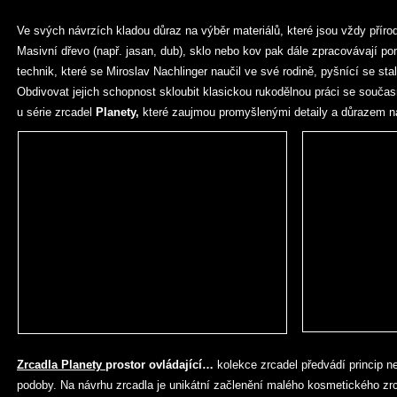
Ve svých návrzích kladou důraz na výběr materiálů, které jsou vždy přírodn
Masivní dřevo (např. jasan, dub), sklo nebo kov pak dále zpracovávají p
technik, které se Miroslav Nachlinger naučil ve své rodině, pyšnící se stal
Obdivovat jejich schopnost skloubit klasickou rukodělnou práci se sou
u série zrcadel
Planety,
které zaujmou promyšlenými detaily a důrazem n
Zrcadla Planety
prostor ovládající…
kolekce zrcadel předvádí princip 
podoby. Na návrhu zrcadla je unikátní začlenění malého kosmetického zrc