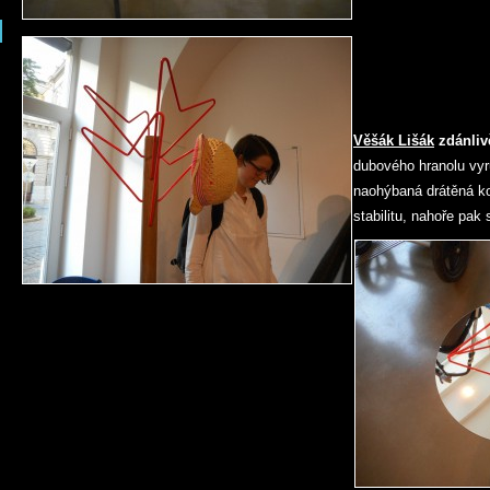
Věšák Lišák
zdánliv
dubového hranolu vy
naohýbaná drátěná kon
stabilitu, nahoře pak