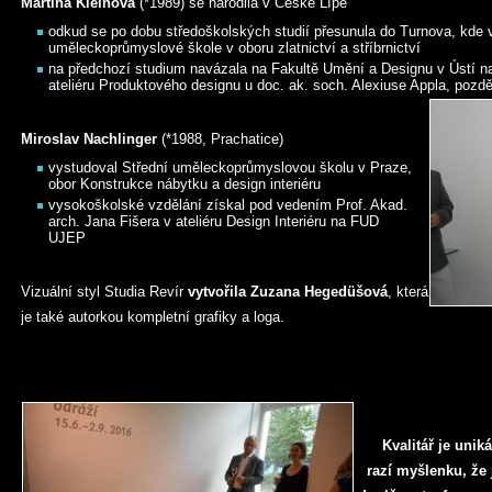
Martina Kleinová
(*1989) se narodila v České Lípě
odkud se po dobu středoškolských studií přesunula do Turnova, kde 
uměleckoprůmyslové škole v oboru zlatnictví a stříbrnictví
na předchozí studium navázala na Fakultě Umění a Designu v Ústí n
ateliéru Produktového designu u doc. ak. soch. Alexiuse Appla, pozd
Miroslav Nachlinger
(*1988, Prachatice)
vystudoval Střední uměleckoprůmyslovou školu v Praze,
obor Konstrukce nábytku a design interiéru
vysokoškolské vzdělání získal pod vedením Prof. Akad.
arch. Jana Fišera v ateliéru Design Interiéru na FUD
UJEP
Vizuální styl Studia Revír
vytvořila Zuzana Heged
ü
šová
, která
je také autorkou kompletní grafiky a loga.
Kvalitář je unik
razí myšlenku, že 