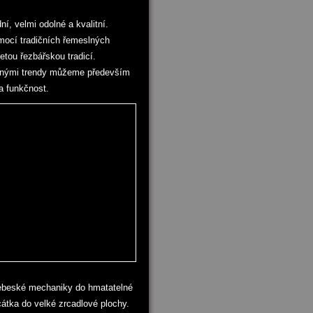
í, velmi odolné a kvalitní.
omocí tradičních řemeslných
etou řezbářskou tradicí.
časnými trendy můžeme především
a funkčnost.
nebeské mechaniky do hmatatelné
átka do velké zrcadlové plochy.