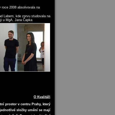
v roce 2008 absolvovala na
ad Labem, kde zprvu studovala na
ěji u MgA. Jana Čapka
O Kvalitáři
átní prostor v centru Prahy, který
jednotlivé složky umění se mají