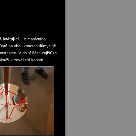
ě levitující…
z masivního
růstá na obou koncích důmyslně
strukce. V dolní části zajišťuje
 slouží k zavěšení kabátů.