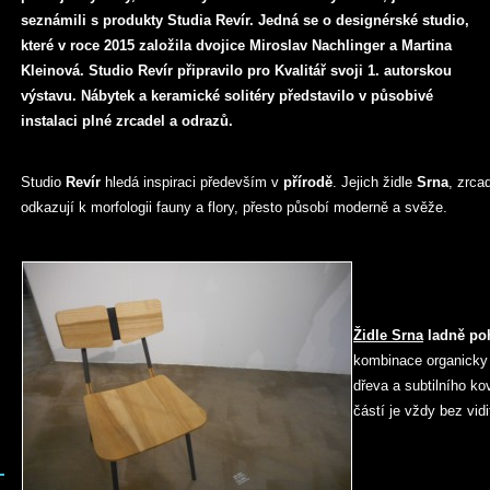
seznámili s produkty Studia Revír. Jedná se o designérské studio,
které v roce 2015 založila dvojice Miroslav Nachlinger a Martina
Kleinová. Studio Revír připravilo pro Kvalitář svoji 1. autorskou
výstavu. Nábytek a keramické solitéry představilo v působivé
instalaci plné zrcadel a odrazů.
Studio
Revír
hledá inspiraci především v
přírodě
. Jejich židle
Srna
, zrca
odkazují k morfologii fauny a flory, přesto působí moderně a svěže.
Židle Srna
ladně po
kombinace organicky 
dřeva a subtilního ko
částí je vždy bez vid