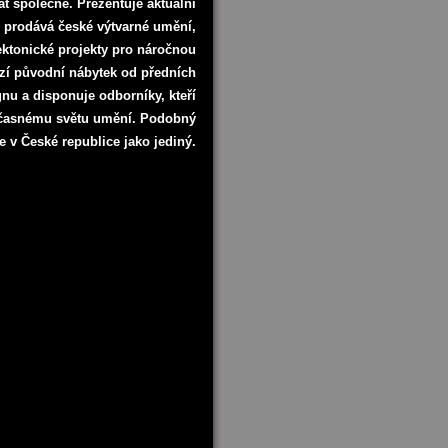
t společně. Prezentuje aktuální
 prodává české výtvarné umění,
tektonické projekty pro náročnou
ízí původní nábytek od předních
nu a disponuje odborníky, kteří
časnému světu umění. Podobný
e v České republice jako jediný.