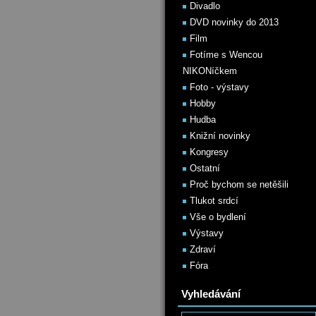
Divadlo
DVD novinky do 2013
Film
Fotíme s Wencou
NIKONíčkem
Foto - výstavy
Hobby
Hudba
Knižní novinky
Kongresy
Ostatní
Proč bychom se netěšili
Tlukot srdcí
Vše o bydlení
Výstavy
Zdraví
Fóra
Vyhledávání