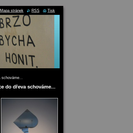
Mapa stránek
RSS
Tisk
a schováme...
ce do dřeva schováme...