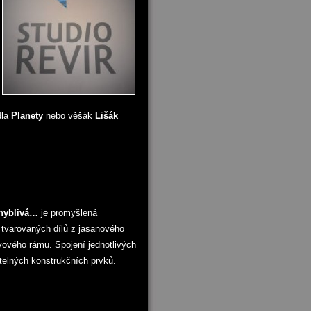
dla
Planety
nebo věšák
Lišák
hyblivá…
je promyšlená
tvarovaných dílů z jasanového
vového rámu. Spojení jednotlivých
itelných konstrukčních prvků.