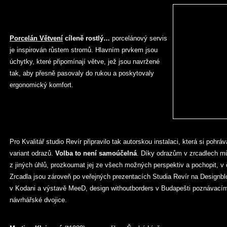
Porcelán Větvení
cíleně rostlý…
porcelánový servis
je inspirován růstem stromů. Hlavním prvkem jsou
úchytky, které připomínají větve, jež jsou navržené
tak, aby přesně pasovaly do rukou a poskytovaly
ergonomický komfort.
Pro Kvalitář studio Revír připravilo tak autorskou instalaci, která si pohr
variant odrazů.
Volba to není samoúčelná
. Díky odrazům v zrcadlech mů
z jiných úhlů, prozkoumat jej ze všech možných perspektiv a pochopit, v
Zrcadla jsou zároveň po veřejných prezentacích Studia Revír na Designbl
v Kodani a výstavě MeeD, design withoutborders v Budapešti poznávac
návrhářské dvojice.