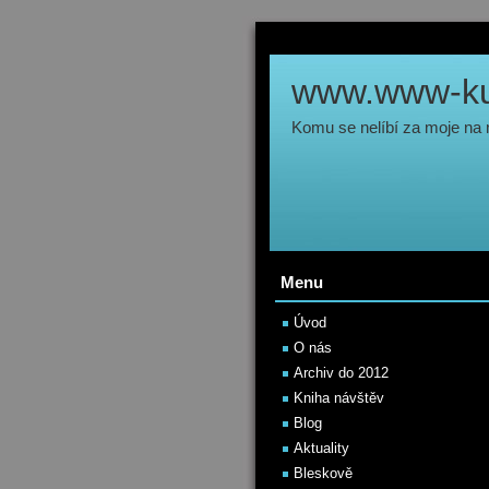
www.www-kul
Komu se nelíbí za moje na
Menu
Úvod
O nás
Archiv do 2012
Kniha návštěv
Blog
Aktuality
Bleskově