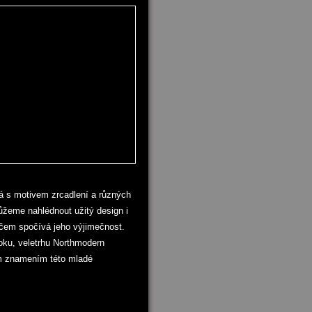
ává s motivem zrcadlení a různých
žeme nahlédnout užitý design i
 čem spočívá jeho výjimečnost.
oku, veletrhu Northmodern
ím znamením této mladé