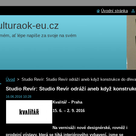
Úvodní stránka
turaok-eu.cz
 mém, ať lépe napíše za svoje na svém
Úvod
>
Studio Revír: Studio Revír odráží aneb když konstrukce do dřev
Studio Revír: Studio Revír odráží aneb když konstruk
16.06.2016 10:28
Kvalitář – Praha
15. 6. – 2. 9. 2016
Na vernisáži nové designérské, rovněž i
prodejní výstavy, která se týká interiérového vybavení, jsme se