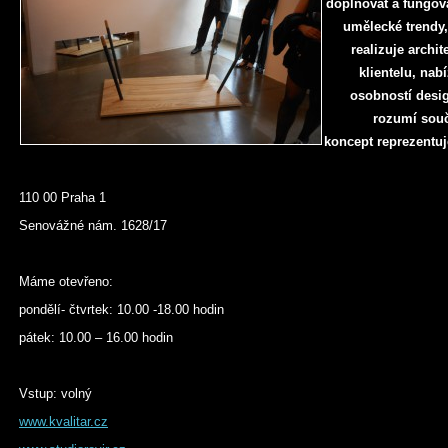
doplňovat a fungova
umělecké trendy,
realizuje archi
klientelu, nab
osobností desig
rozumí sou
koncept reprezentuj
110 00 Praha 1
Senovážné nám. 1628/17
Máme otevřeno:
pondělí- čtvrtek: 10.00 -18.00 hodin
pátek: 10.00 – 16.00 hodin
Vstup: volný
www.kvalitar.cz