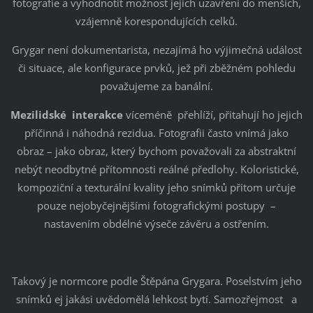
fotografie a vyhodnotit možnost jejich uzavření do menších,
vzájemně korespondujících celků.
Grygar není dokumentarista, nezajímá ho výjimečná událost
či situace, ale konfigurace prvků, jež při zběžném pohledu
považujeme za banální.
Mezilidské interakce
víceméně přehlíží, přitahují ho jejich
příčinná i náhodná rezidua. Fotografii často vnímá jako
obraz – jako obraz, který bychom považovali za abstraktní
nebýt neodbytné přítomnosti reálné předlohy. Koloristické,
kompoziční a texturální kvality jeho snímků přitom určuje
pouze nejobyčejnějšími fotografickými postupy –
nastavením obdélné výseče závěru a ostřením.
Takový je normcore podle Štěpána Grygara. Poselstvím jeho
snímků ej jakási uvědomělá lehkost bytí. Samozřejmost a