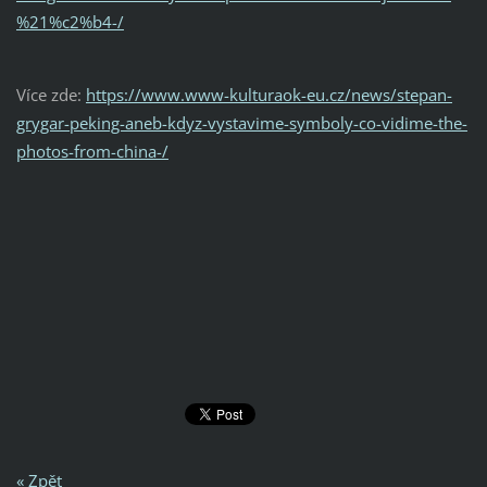
%21%c2%b4-/
Více zde:
https://www.www-kulturaok-eu.cz/news/stepan-
grygar-peking-aneb-kdyz-vystavime-symboly-co-vidime-the-
photos-from-china-/
« Zpět