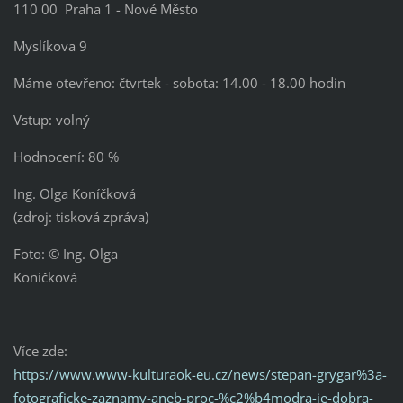
110 00 Praha 1 - Nové Město
Myslíkova 9
Máme otevřeno: čtvrtek - sobota: 14.00 - 18.00 hodin
Vstup: volný
Hodnocení: 80 %
Ing. Olga Koníčková
(zdroj: tisková zpráva)
Foto: © Ing. Olga
Koníčková
Více zde:
https://www.www-kulturaok-eu.cz/news/stepan-grygar%3a-
fotograficke-zaznamy-aneb-proc-%c2%b4modra-je-dobra-