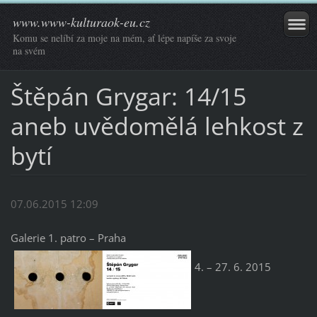
www.www-kulturaok-eu.cz
Komu se nelíbí za moje na mém, ať lépe napíše za svoje
na svém
Štěpán Grygar: 14/15
aneb uvědomělá lehkost z
bytí
07.06.2015 12:09
Galerie 1. patro – Praha
4. – 27. 6. 2015