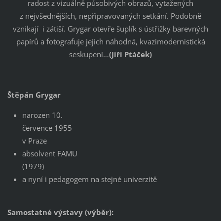
radost z vizuálně působivých obrazů, vytažených
z nejvšednějších, nepřipravovaných setkání. Podobně
vznikají i zátiší. Grygar otevře šuplík s ústřižky barevných
papírů a fotografuje jejich náhodná, kvazimodernistická
seskupení…
(Jiří Ptáček)
Štěpán Grygar
narozen 10.
července 1955
v Praze
absolvent FAMU
(1979)
a nyní i pedagogem na stejné univerzitě
Samostatné výstavy (výběr):