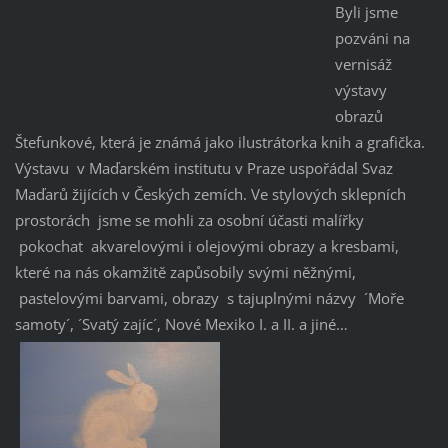
Byli jsme
pozváni na
vernisáž
výstavy
obrazů
Štefunkové, která je známá jako ilustrátorka knih a grafička.
Výstavu v Maďarském institutu v Praze uspořádal Svaz
Maďarů žijících v Českých zemích. Ve stylových sklepních
prostorách jsme se mohli za osobní účasti malířky
pokochat akvarelovými i olejovými obrazy a kresbami,
které na nás okamžitě zapůsobily svými něžnými,
pastelovými barvami, obrazy s tajuplnými názvy ´Moře
samoty´, ´Svatý zajíc´, Nové Mexiko I. a II. a jiné…