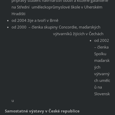
přípravy student návrhářství obuvi a kožené galanterie
na Střední uměleckoprůmyslové škole v Uherském
Hradišti
od 2004 žije a tvoří v Brně
od 2000 – členka skupiny Concordie, maďarských
výtvarníků žijících v Čechách
od 2002
– členka
Spolku
maďarsk
ých
výtvarný
ch umělc
ů na
Slovensk
u
Samostatné výstavy v České republice