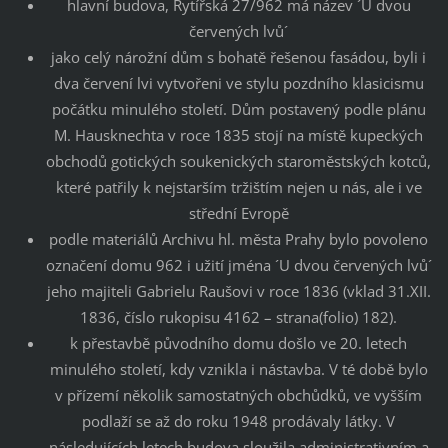
hlavní budova, Rytířská 27/962 má název ´U dvou
červených lvů´
jako celý nárožní dům s bohatě řešenou fasádou, byli i
dva červení lvi vytvořeni ve stylu pozdního klasicismu
počátku minulého století. Dům postavený podle plánu
M. Hausknechta v roce 1835 stojí na místě kupeckých
obchodů gotických soukenických staroměstských kotců,
které patřily k nejstarším tržištím nejen u nás, ale i ve
střední Evropě
podle materiálů Archivu hl. města Prahy bylo povoleno
označení domu 962 i užití jména ´U dvou červených lvů´
jeho majiteli Gabrielu Raušovi v roce 1836 (vklad 31.XII.
1836, číslo rukopisu 4162 – strana(folio) 182).
k přestavbě původního domu došlo ve 20. letech
minulého století, kdy vznikla i nástavba. V té době bylo
v přízemí několik samostatných obchůdků, ve vyšším
podlaží se až do roku 1948 prodávaly látky. V
následujících letech budova sloužila administrativním a