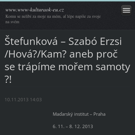
www.www-kulturaok-eu.cz
Komu se nelíbí za moje na mém, ať lépe napíše za svoje
na svém
Štefunková – Szabó Erzsi
/Hová?/Kam? aneb proč
se trápíme mořem samoty
?!
10.11.2013 14:03
Maďarský institut – Praha
6. 11. – 8. 12. 2013