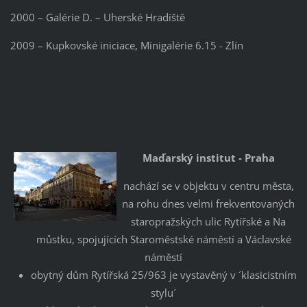
2000 – Galérie D. – Uherské Hradiště
2009 – Kupkovské iniciace, Minigalérie 6.15 - Zlín
Maďarský institut - Praha
nachází se v objektu v centru města,
na rohu dnes velmi frekventovaných
staropražských ulic Rytířské a Na
můstku, spojujících Staroměstské náměstí a Václavské
náměstí
obytný dům Rytířská 25/963 je vystavěný v ´klasicistním
stylu´