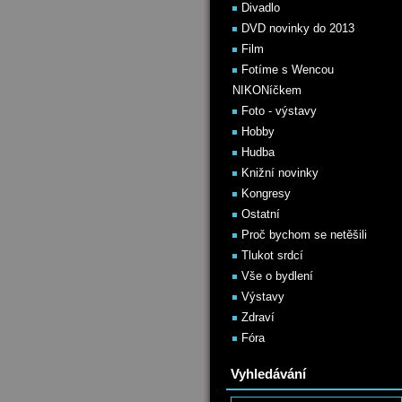
Divadlo
DVD novinky do 2013
Film
Fotíme s Wencou
NIKONíčkem
Foto - výstavy
Hobby
Hudba
Knižní novinky
Kongresy
Ostatní
Proč bychom se netěšili
Tlukot srdcí
Vše o bydlení
Výstavy
Zdraví
Fóra
Vyhledávání