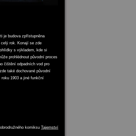
i je budova zpřístupněna
 celý rok. Konají se zde
rohlídky s výkladem, kde si
může prohlédnout původní proces
o čištění odpadních vod pro
 zde také dochované původní
z roku 1903 a jiné funkční
 dobrodružného komiksu
Tajemství