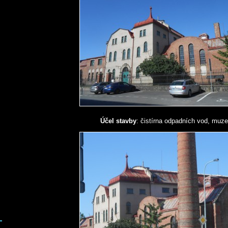
Účel stavby
: čistírna odpadních vod, muz