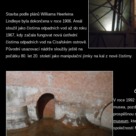
Stavba podle plánů Williama Heerleina
Lindleye byla dokončena v roce 1906. Areál
sloužil jako čistírna odpadních vod až do roku
1967, kdy začala fungovat nová ústřední
čistírna odpadních vod na Císařském ostrově.
Původní usazovací nádrže sloužily ještě na
počátku 80. let 20. století jako manipulační jímky na kal z nové čistírny.
Č
V roce 1992
musea, pozd
prospěšnou 
museum
, kt
společností 