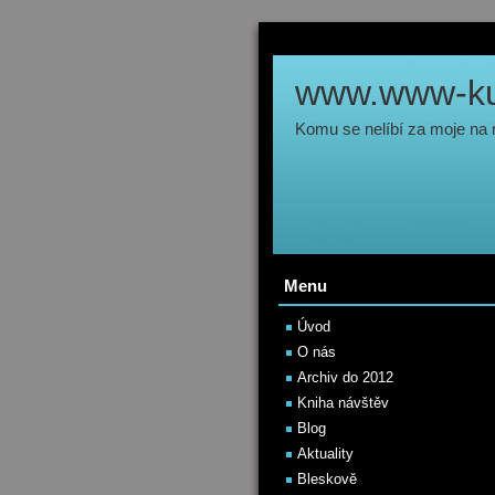
www.www-kul
Komu se nelíbí za moje na
Menu
Úvod
O nás
Archiv do 2012
Kniha návštěv
Blog
Aktuality
Bleskově