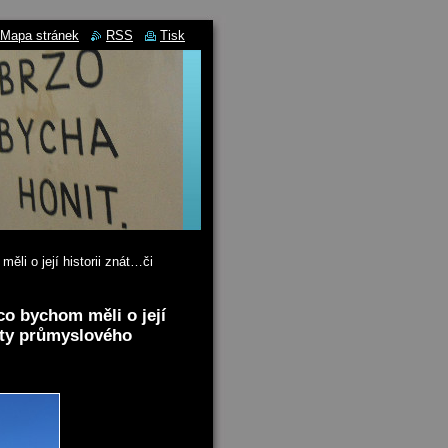
Mapa stránek
RSS
Tisk
li o její historii znát…či
co bychom měli o její
sty průmyslového