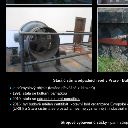
Stará čistírna odpadních vod v Praze - Bu
je průmyslový objekt (fasáda převážně z klinkerů)
1991: stala se
kulturní památkou
2010: stala se
národní kulturní památkou
2016: byl budově udělen certifikát ´
kotevní bod organizace Evropské 
(ERIH) a Stará čistírna se prosadila mezi nejvýznamnější industriáln
Strojové vybavení čističky
- parní stroj