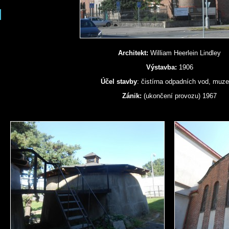
Architekt:
William Heerlein Lindley
Výstavba:
1906
Účel stavby
: čistírna odpadních vod, muz
Zánik:
(ukončení provozu) 1967