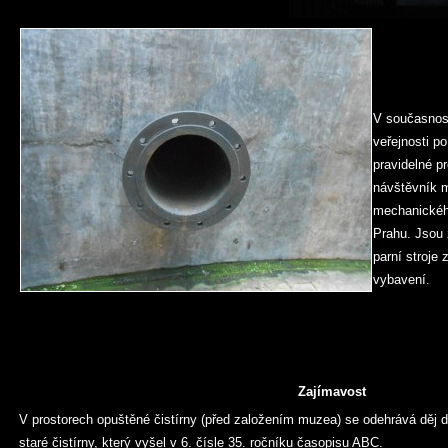
V současnost
veřejnosti po
pravidelné p
návštěvník 
mechanickéh
Prahu. Jsou
parní stroje 
vybavení.
Zajímavost
V prostorech opuštěné čistírny (před založením muzea) se odehrává děj
staré čistírny
, který vyšel v 6. čísle 35. ročníku časopisu ABC.