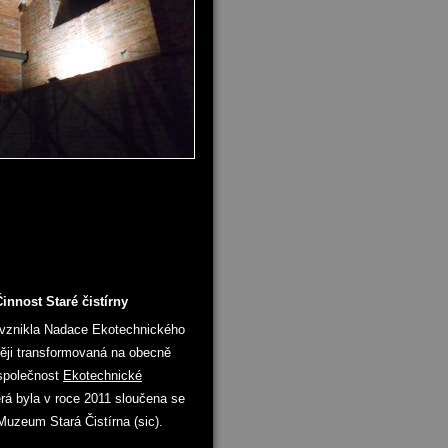
innost Staré čistírny
 vznikla Nadace Ekotechnického
ěji transformovaná na obecně
společnost
Ekotechnické
erá byla v roce 2011 sloučena se
Muzeum Stará Čistírna (sic).