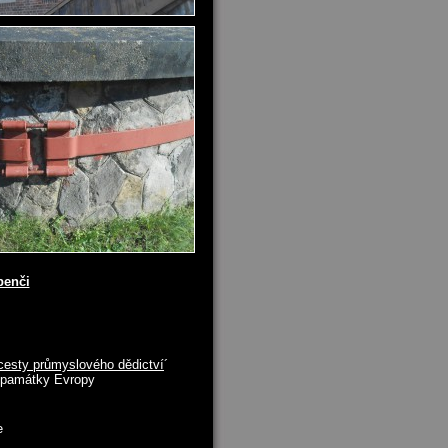
benči
cesty průmyslového dědictví
´
í památky Evropy
e