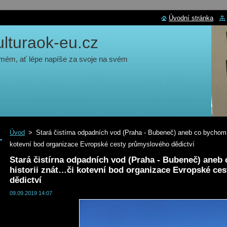
Úvodní stránka
turaok-eu.cz
 mém, ať lépe napíše za svoje na svém
Úvod
>
Stará čistírna odpadních vod (Praha - Bubeneč) aneb co bychom mě
kotevní bod organizace Evropské cesty průmyslového dědictví
Stará čistírna odpadních vod (Praha - Bubeneč) aneb 
historii znát…či kotevní bod organizace Evropské ce
dědictví
09.09.2019 14:07