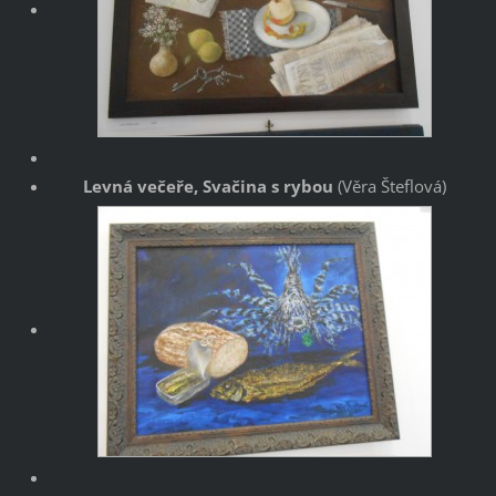
Levná večeře, Svačina s rybou
(Věra Šteflová)