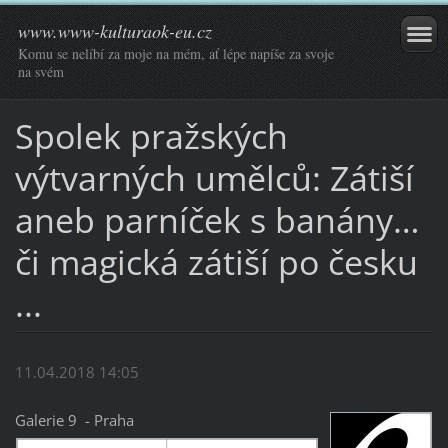
www.www-kulturaok-eu.cz
Komu se nelíbí za moje na mém, ať lépe napíše za svoje
na svém
Spolek pražských
výtvarných umělců: Zátiší
aneb parníček s banány…
či magická zátiší po česku
...
11.04.2018 14:05
Galerie 9 - Praha