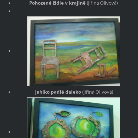
Pohozené židle v krajině
(Jiřina Olivová)
Jablko padlé daleko
(Jiřina Olivová)