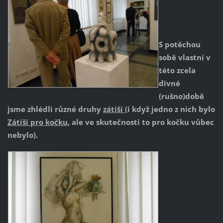
S potěchou
sobě vlastní v
této zcela
divné
(rušno)době
jsme zhlédli různé druhy
zátiší
(i když jedno z nich bylo
Zátiší pro kočku
, ale ve skutečnosti to pro kočku vůbec
nebylo).