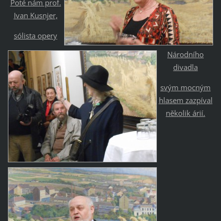
Poté nám prof.
Ivan Kusnjer,
sólista opery
Národního
divadla
svým mocným
hlasem zazpíval
několik árií.