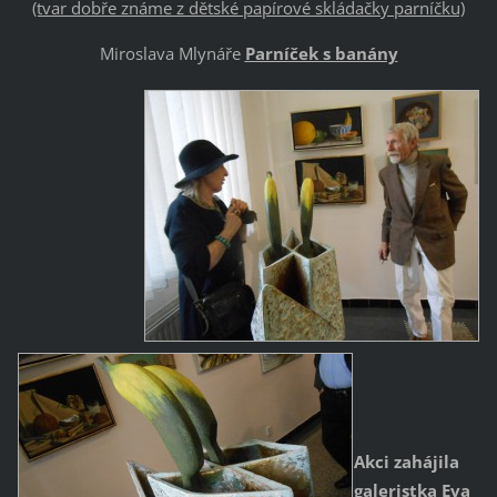
(tvar dobře známe z dětské papírové skládačky parníčku)
Miroslava Mlynáře
Parníček s banány
Akci zahájila
galeristka Eva