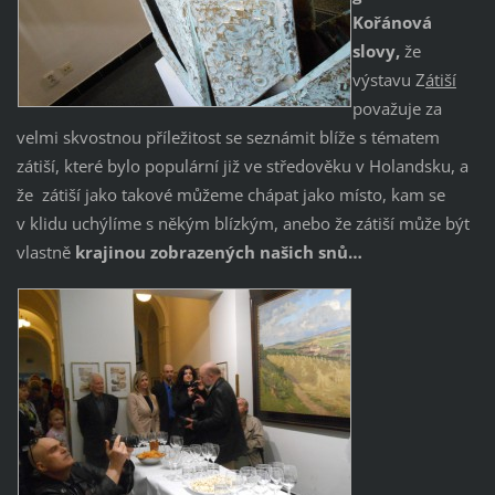
Kořánová
slovy,
že
výstavu Z
átiší
považuje za
velmi skvostnou příležitost se seznámit blíže s tématem
zátiší, které bylo populární již ve středověku v Holandsku, a
že zátiší jako takové můžeme chápat jako místo, kam se
v klidu uchýlíme s někým blízkým, anebo že zátiší může být
vlastně
krajinou zobrazených našich snů…