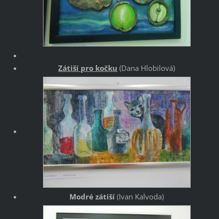
Zátiší pro kočku
(Dana Hlobilová)
Modré zátiší
(Ivan Kalvoda)