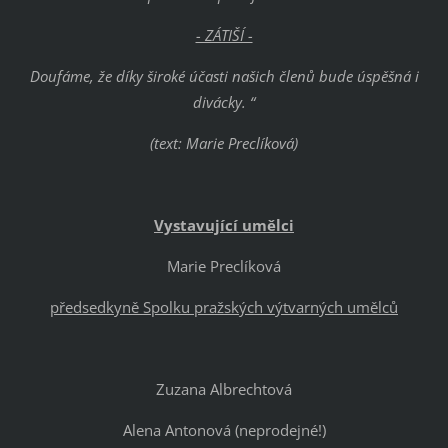
- ZÁTIŠÍ -
Doufáme, že díky široké účasti našich členů bude úspěšná i
divácky. “
(text: Marie Preclíková)
Vystavující umělci
Marie Preclíková
předsedkyně Spolku pražských výtvarných umělců
Zuzana Albrechtová
Alena Antonová (neprodejné!)