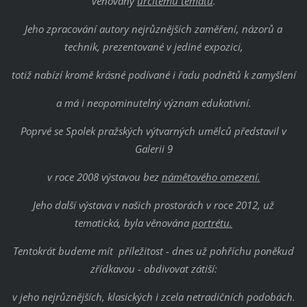
věnovány
určitému tématu
.
Jeho zpracování autory nejrůznějších zaměření, názorů a
technik, prezentované v jediné expozici,
totiž nabízí kromě krásné podívané i řadu podnětů k zamyšlení
a má i neopominutelný význam edukativní.
Poprvé se Spolek pražských výtvarných umělců představil v
Galerii 9
v
roce 2008 výstavou bez
námětového omezení.
Jeho další výstava v našich prostorách v roce 2012, už
tematická, byla věnována
portrétu.
Tentokrát budeme mít příležitost - dnes už pohříchu poněkud
zřídkavou - obdivovat zátiší:
v jeho nejrůznějších, klasických i zcela netradičních podobách.