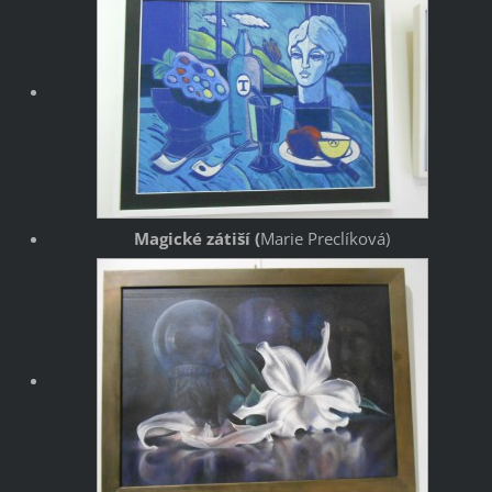
Magické zátiší (
Marie Preclíková)