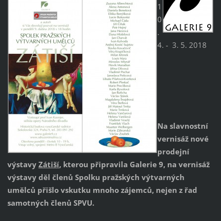
1
0
.
4. - 3. 5. 2018
Na slavnostní
vernisáž nové
prodejní
výstavy
Zátiší
, kterou připravila Galerie 9, na vernisáž
výstavy děl členů Spolku pražských výtvarných
umělců přišlo vskutku mnoho zájemců, nejen z řad
samotných členů SPVU.