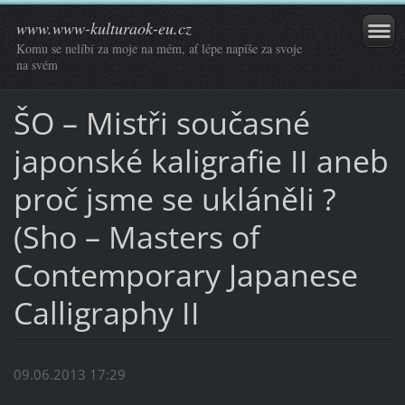
www.www-kulturaok-eu.cz
Komu se nelíbí za moje na mém, ať lépe napíše za svoje
na svém
ŠO – Mistři současné
japonské kaligrafie II aneb
proč jsme se ukláněli ?
(Sho – Masters of
Contemporary Japanese
Calligraphy II
09.06.2013 17:29