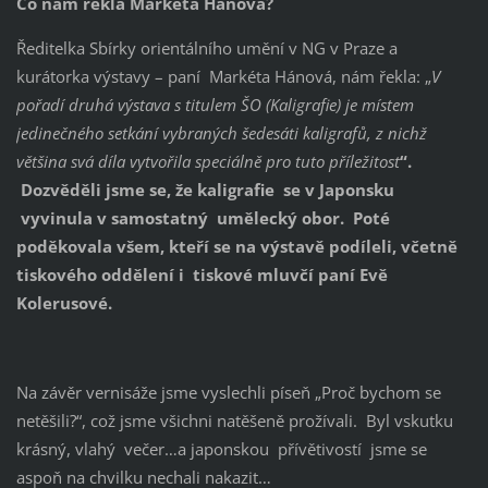
Co nám řekla Markéta Hánová?
Ředitelka Sbírky orientálního umění v NG v Praze a
kurátorka výstavy – paní Markéta Hánová, nám řekla: „
V
pořadí druhá výstava s titulem ŠO (Kaligrafie) je místem
jedinečného setkání vybraných šedesáti kaligrafů, z nichž
většina svá díla vytvořila speciálně pro tuto příležitost
“.
Dozvěděli jsme se, že kaligrafie se v Japonsku
vyvinula v samostatný umělecký obor. Poté
poděkovala všem, kteří se na výstavě podíleli, včetně
tiskového oddělení i tiskové mluvčí paní Evě
Kolerusové.
Na závěr vernisáže jsme vyslechli píseň „Proč bychom se
netěšili?“, což jsme všichni natěšeně prožívali. Byl vskutku
krásný, vlahý večer…a japonskou přívětivostí jsme se
aspoň na chvilku nechali nakazit…