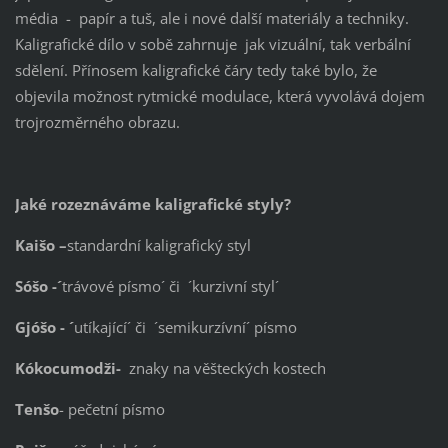
média - papír a tuš, ale i nové další materiály a techniky.
Kaligrafické dílo v sobě zahrnuje jak vizuální, tak verbální
sdělení. Přínosem kaligrafické čáry tedy také bylo, že
objevila možnost rytmické modulace, která vyvolává dojem
trojrozměrného obrazu.
Jaké rozeznáváme kaligrafické styly?
Kaišo –
standardní kaligrafický styl
Sóšo -´
trávové písmo´ či ´kurzivní styl´
Gjóšo - ´
utíkající´ či ´semikurzívní´ písmo
Kókocumodži-
znaky na věšteckých kostech
Tenšo
- pečetní písmo