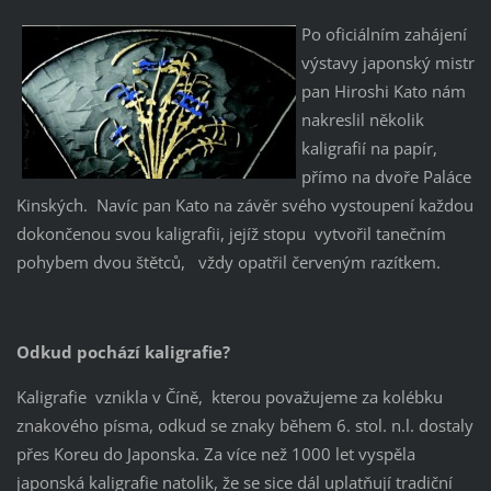
Po oficiálním zahájení
výstavy japonský mistr
pan Hiroshi Kato nám
nakreslil několik
kaligrafií na papír,
přímo na dvoře Paláce
Kinských. Navíc pan Kato na závěr svého vystoupení každou
dokončenou svou kaligrafii, jejíž stopu vytvořil tanečním
pohybem dvou štětců, vždy opatřil červeným razítkem.
Odkud pochází kaligrafie?
Kaligrafie vznikla v Číně, kterou považujeme za kolébku
znakového písma, odkud se znaky během 6. stol. n.l. dostaly
přes Koreu do Japonska. Za více než 1000 let vyspěla
japonská kaligrafie natolik, že se sice dál uplatňují tradiční