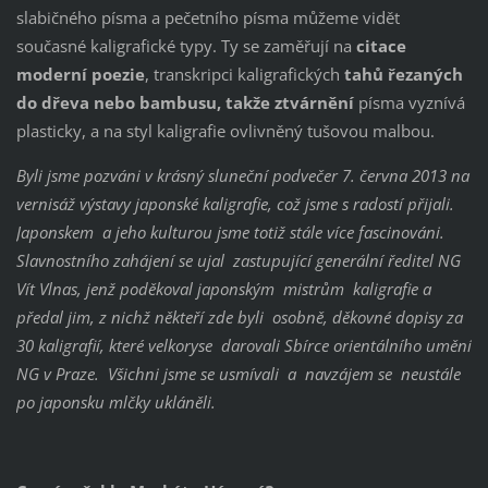
slabičného písma a pečetního písma můžeme vidět
současné kaligrafické typy. Ty se zaměřují na
citace
moderní poezie
, transkripci kaligrafických
tahů řezaných
do dřeva nebo bambusu, takže ztvárnění
písma vyznívá
plasticky, a na styl kaligrafie ovlivněný tušovou malbou.
Byli jsme pozváni v krásný sluneční podvečer 7. června 2013 na
vernisáž výstavy japonské kaligrafie, což jsme s radostí přijali.
Japonskem a jeho kulturou jsme totiž stále více fascinováni.
Slavnostního zahájení se ujal zastupující generální ředitel NG
Vít Vlnas, jenž poděkoval japonským mistrům kaligrafie a
předal jim, z nichž někteří zde byli osobně, děkovné dopisy za
30 kaligrafií, které velkoryse darovali Sbírce orientálního umění
NG v Praze. Všichni jsme se usmívali a navzájem se neustále
po japonsku mlčky ukláněli.