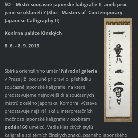
ŠO – Mistři současné japonské kaligrafie II aneb proč
jsme se ukláněli ? (Sho – Masters of Contemporary
Japanese
Calligraphy II)
Konírna paláce Kinských
8. 6. - 8. 9. 2013
Sbírka orientálního umění
Národní galerie
v Praze již podruhé připravilo přehlídku
současné japonské kaligrafie, na které
představujeme nejnovější díla současných
mistrů z celého Japonska. Komorní výstava
představuje nejširší škálu interpretačních
možností japonské kaligrafie v osobitém
podání 60
umělců. Vedle klasických stylů
kaligrafie solitérních čínských znaků, psaného japonského