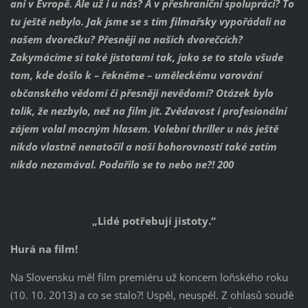
ani v Evropě. Ale už i u nás? A v přeshraniční spolupráci? To
tu ještě nebylo. Jak jsme se s tím filmařsky vypořádali na
našem dvorečku? Přesněji na našich dvorečcích?
Zakymácíme si také jistotami tak, jako se to stalo všude
tam, kde došlo k – řekněme – uměleckému varování
občanského vědomí či přesněji nevědomí? Otázek bylo
tolik, že nezbylo, než na film jít. Zvědavost i profesionální
zájem volal mocným hlasem. Volební thriller u nás ještě
nikdo vlastně nenatočil a naší bohorovností také zatím
nikdo nezamával. Podařilo se to nebo ne?! 200
„Lidé potřebují jistoty.“
Hurá na film!
Na Slovensku měl film premiéru už koncem loňského roku
(10. 10. 2013) a co se stalo?! Uspěl, neuspěl. Z ohlasů soudě