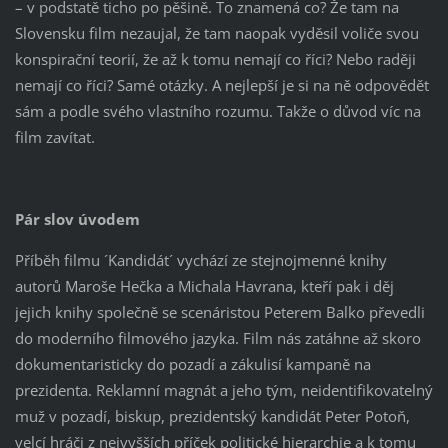
– v podstatě ticho po pěšině. To znamená co? Že tam na
Slovensku film nezaujal, že tam naopak vyděsil voliče svou
konspirační teorií, že až k tomu nemají co říci? Nebo raději
nemají co říci? Samé otázky. A nejlepší je si na ně odpovědět
sám a podle svého vlastního rozumu. Takže o důvod víc na
film zavítat.
Pár slov úvodem
Příběh filmu ´Kandidát´ vychází ze stejnojmenné knihy
autorů Maroše Hečka a Michala Havrana, kteří pak i děj
jejich knihy společně se scenáristou Peterem Balko převedli
do moderního filmového jazyka. Film nás zatáhne až skoro
dokumentaristicky do pozadí a zákulisí kampaně na
prezidenta. Reklamní magnát a jeho tým, neidentifikovatelný
muž v pozadí, biskup, prezidentský kandidát Peter Potoň,
velcí hráči z nejvyšších příček politické hierarchie a k tomu