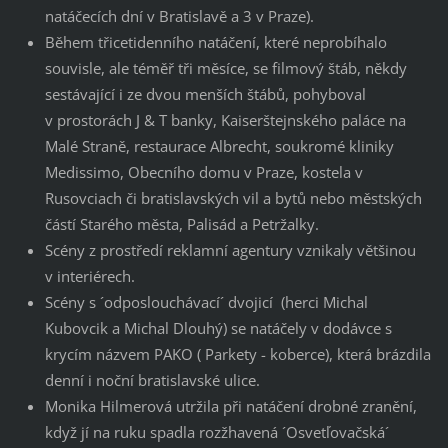
natáčecích dní v Bratislavě a 3 v Praze).
Během třicetidenního natáčení, které neprobíhalo
souvisle, ale téměř tři měsíce, se filmový štáb, někdy
sestávající i ze dvou menších štábů, pohyboval
v prostorách J & T banky, Kaiserštejnského paláce na
Malé Straně, restaurace Albrecht, soukromé kliniky
Medissimo, Obecního domu v Praze, kostela v
Rusovciach či bratislavských vil a bytů nebo městských
částí Starého města, Palisád a Petržalky.
Scény z prostředí reklamní agentury vznikaly většinou
v interiérech.
Scény s ´odposlouchávací´ dvojicí (herci Michal
Kubovcik a Michal Dlouhý) se natáčely v dodávce s
krycím názvem PAKO ( Parkety - koberce), která brázdila
denní i noční bratislavské ulice.
Monika Hilmerová utržila při natáčení drobné zranění,
když jí na ruku spadla rozžhavená ´Osvetľovačská´