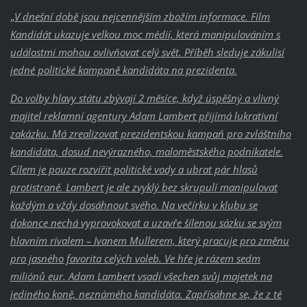
„
V dnešní době jsou nejcennějším zbožím informace. Film
Kandidát ukazuje velkou moc médií, která manipulováním s
událostmi mohou ovlivňovat celý svět. Příběh sleduje zákulisí
jedné politické kampaně kandidáta na prezidenta.
Do volby hlavy státu zbývají 2 měsíce, když úspěšný a vlivný
majitel reklamní agentury Adam Lambert přijímá lukrativní
zakázku. Má zrealizovat prezidentskou kampaň pro zvláštního
kandidáta, dosud nevýrazného, maloměstského podnikatele.
Cílem je pouze rozvířit politické vody a ubrat pár hlasů
protistraně. Lambert je ale zvyklý bez skrupulí manipulovat
každým a vždy dosáhnout svého. Na večírku v klubu se
dokonce nechá vyprovokovat a uzavře šílenou sázku se svým
hlavním rivalem – Ivanem Mullerem, který pracuje pro změnu
pro jasného favorita celých voleb. Ve hře je rázem sedm
miliónů eur. Adam Lambert vsadí všechen svůj majetek na
jediného koně, neznámého kandidáta. Zapřísáhne se, že z té