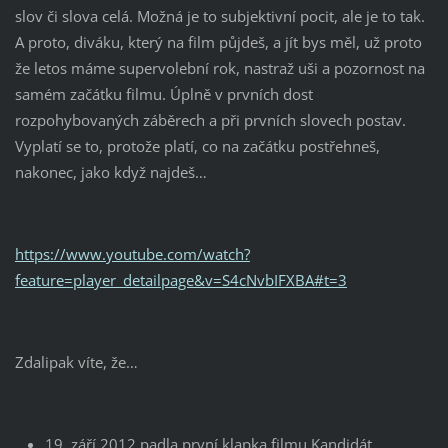
slov či slova celá. Možná je to subjektivní pocit, ale je to tak.
A proto, diváku, který na film půjdeš, a jít bys měl, už proto
že letos máme supervolební rok, nastraž uši a pozornost na
samém začátku filmu. Úplně v prvních dost
rozpohybovaných záběrech a při prvních slovech postav.
Vyplatí se to, protože platí, co na začátku postřehneš,
nakonec, jako když najdeš…
https://www.youtube.com/watch?
feature=player_detailpage&v=S4cNvbIFXBA#t=3
Zdalipak víte, že…
19. září 2012 padla první klapka filmu Kandidát.