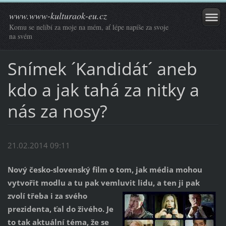
www.www-kulturaok-eu.cz
Komu se nelíbí za moje na mém, ať lépe napíše za svoje
na svém
Snímek ´Kandidát´ aneb
kdo a jak tahá za nitky a
nás za nosy?
21.02.2014 09:11
Nový česko-slovenský film o tom, jak média mohou
vytvořit modlu a tu pak vemluvit lidu, a ten ji pak
zvolí třeba i za
svého
prezidenta, ťal do živého. Je
to tak aktuální téma, že se