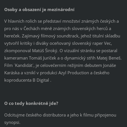
Osoby a obsazení je mezinárodní
V hlavních rolích se představí množství známých českých a
pro nás v Čechách méně známých slovenských herců a
hereček. Zajímavý filmový soundtrack, jehož titulní skladbu
vytvořil kritiky i diváky oceňovaný slovenský raper Vec,
zkomponoval Matúš Široký. O vizuální stránku se postaral
kameraman Tomáš Juríček a o dynamický střih Matej Beneš.
Film ´Kandidát´, je celovečerním režijním debutem Jonáše
Karáska a vznikl v produkci Azyl Production a českého
koproducenta B Digital .
O co tedy konkrétně jde?
Odcitujme českého distributora a jeho k filmu připojenou
synopsi.