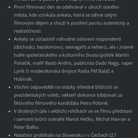
První filmovací den se odehrával v ulicích starého
města, kde vznikala anketa, která se táhne celým
filmovým dějem a slouží k posílení pocitu autenticity a
realističnosti.
Ankety se zúčastnili náhodně oslovení respondenti
(důchodci, bezdomovci, teenageři) a neherci, ale i známé
tváře společenského a kulturního života (politik Martin
Poliačik, malíř Rasťo Andris, publicista Dado Nagy, raper
Lyrik či moderátorská dvojice Radia FM Baláž a
Hubinák.
Všichni odpověděli na otázky ohledně blížících se
prezidentských voleb, někteří dokonce lobbovali za
fiktivního filmového kandidáta Petra Potoně.
V drobných (ale i větších) roličkách se ve filmu představí
i samotní tvůrci scénáře Maroš Hečko, Michal Havran a
Peter Balko.
Natáčení probíhalo na Slovensku i v Čechách (27