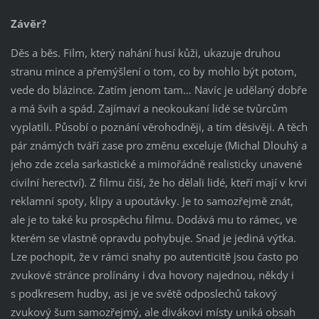
Závěr?
Děs a běs. Film, který nahání husí kůži, ukazuje druhou
stranu mince a přemýšlení o tom, co by mohlo být potom,
vede do blázince. Zatím jenom tam… Navíc je udělaný dobře
a má švih a spád. Zajímaví a neokoukaní lidé se tvůrcům
vyplatili. Působí o poznání věrohodněji, a tím děsivěji. A těch
pár známých tváří zase pro změnu exceluje (Michal Dlouhý a
jeho zde zcela sarkastické a mimořádně realisticky unavené
civilní herectví). Z filmu čiší, že ho dělali lidé, kteří mají v krvi
reklamní spoty, klipy a upoutávky. Je to samozřejmě znát,
ale je to také ku prospěchu filmu. Dodává mu to rámec, ve
kterém se vlastně opravdu pohybuje. Snad je jediná výtka.
Lze pochopit, že v rámci snahy po autenticitě jsou často po
zvukové stránce prolínány i dva hovory najednou, někdy i
s podkresem hudby, asi je ve světě odposlechů takový
zvukový šum samozřejmý, ale divákovi místy uniká obsah