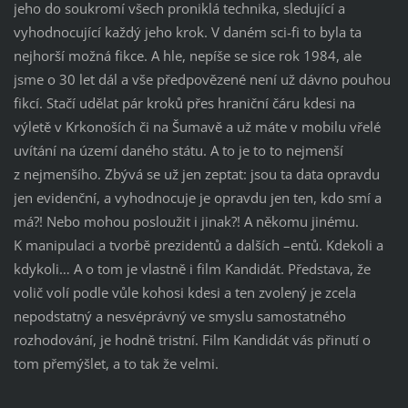
jeho do soukromí všech proniklá technika, sledující a
vyhodnocující každý jeho krok. V daném sci-fi to byla ta
nejhorší možná fikce. A hle, nepíše se sice rok 1984, ale
jsme o 30 let dál a vše předpovězené není už dávno pouhou
fikcí. Stačí udělat pár kroků přes hraniční čáru kdesi na
výletě v Krkonoších či na Šumavě a už máte v mobilu vřelé
uvítání na území daného státu. A to je to to nejmenší
z nejmenšího. Zbývá se už jen zeptat: jsou ta data opravdu
jen evidenční, a vyhodnocuje je opravdu jen ten, kdo smí a
má?! Nebo mohou posloužit i jinak?! A někomu jinému.
K manipulaci a tvorbě prezidentů a dalších –entů. Kdekoli a
kdykoli… A o tom je vlastně i film Kandidát. Představa, že
volič volí podle vůle kohosi kdesi a ten zvolený je zcela
nepodstatný a nesvéprávný ve smyslu samostatného
rozhodování, je hodně tristní. Film Kandidát vás přinutí o
tom přemýšlet, a to tak že velmi.