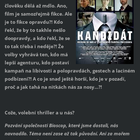
člověku dělá až mdlo. Ano,
film je samozřejmě fikce. Ale
je to fikce opravdu?! Kdo
řekl, že by to takhle nešlo
doopravdy, a kdo řekl, že se
to tak třeba i neděje?! Že
volby vyhrává ten, kdo má
lepší agenturu, kdo postaví
kampaň na líbivosti a polopravdách, gestech a laciném
podbízení?! A co je snad ještě horší, kdo je v pozadí,
proč a jak tahá na nitkách nás za nosy…?!
Cože, volební thriller a u nás?
Pozvání společnosti Bioscop, které jsme dostali, nás
navnadilo. Téma není zase až tak původní. Ani za mořem