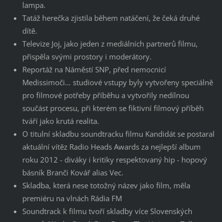
lampa.
Tatáž herečka zjistila během natáčení, že čeká druhé
dítě.
Televize Joj, jako jeden z mediálních partnerů filmu,
přispěla svými prostory i moderátory.
Reportáž na Náměstí SNP, před nemocnicí
Medissimoči… studiové vstupy byly vytvořeny speciálně
pro filmové potřeby příběhu a vytvořily nedílnou
součást procesu, při kterém se fiktivní filmový příběh
tváří jako krutá realita.
O titulní skladbu soundtracku filmu Kandidát se postaral
aktuální vítěz Radio Heads Awards za nejlepší album
roku 2012 - diváky i kritiky respektovaný hip - hopový
básník Branči Kovář alias Vec.
Skladba, která nese totožný název jako film, měla
premiéru na vlnách Rádia FM
Soundtrack k filmu tvoří skladby více Slovenských