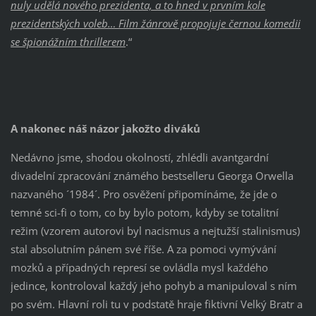
nuly udělá nového prezidenta, a to hned v prvním kole
prezidentských voleb… Film žánrově propojuje černou komedii
se špionážním thrillerem
.“
A nakonec náš názor jakožto diváků
Nedávno jsme, shodou okolností, zhlédli avantgardní
divadelní zpracování známého bestselleru Georga Orwella
nazvaného ´1984´. Pro osvěžení připomínáme, že jde o
temné sci-fi o tom, co by bylo potom, kdyby se totalitní
režim (vzorem autorovi byl nacismus a nejtužší stalinismus)
stal absolutním pánem své říše. A za pomoci vymývání
mozků a případných represí se ovládla mysl každého
jedince, kontroloval každý jeho pohyb a manipuloval s ním
po svém. Hlavní roli tu v podstatě hraje fiktivní Velký Bratr a