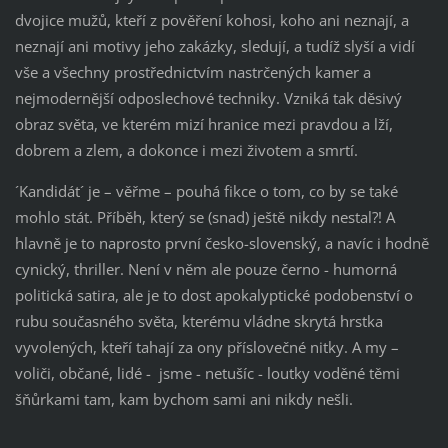
dvojice mužů, kteří z pověření kohosi, koho ani neznají, a
neznají ani motivy jeho zakázky, sledují, a tudíž slyší a vidí
vše a všechny prostřednictvím nastrčených kamer a
nejmodernější odposlechové techniky. Vzniká tak děsivý
obraz světa, ve kterém mizí hranice mezi pravdou a lží,
dobrem a zlem, a dokonce i mezi životem a smrtí.
´Kandidát´ je – věřme – pouhá fikce o tom, co by se také
mohlo stát. Příběh, který se (snad) ještě nikdy nestal?! A
hlavně je to naprosto první česko-slovenský, a navíc i hodně
cynický, thriller. Není v něm ale pouze černo - humorná
politická satira, ale je to dost apokalyptické podobenství o
rubu současného světa, kterému vládne skrytá hrstka
vyvolených, kteří tahají za ony příslovečné nitky. A my –
voliči, občané, lidé - jsme - netušíc - loutky voděné těmi
šňůrkami tam, kam bychom sami ani nikdy nešli.