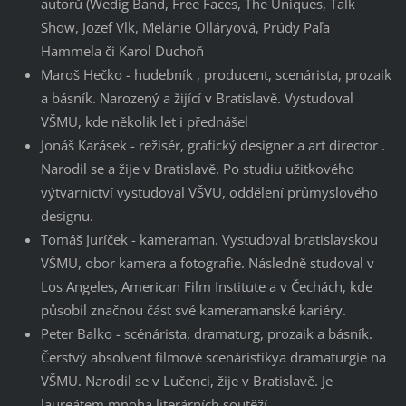
autorů (Wedig Band, Free Faces, The Uniques, Talk
Show, Jozef Vlk, Melánie Olláryová, Prúdy Paľa
Hammela či Karol Duchoň
Maroš Hečko - hudebník , producent, scenárista, prozaik
a básník. Narozený a žijící v Bratislavě. Vystudoval
VŠMU, kde několik let i přednášel
Jonáš Karásek - režisér, grafický designer a art director .
Narodil se a žije v Bratislavě. Po studiu užitkového
výtvarnictví vystudoval VŠVU, oddělení průmyslového
designu.
Tomáš Juríček - kameraman. Vystudoval bratislavskou
VŠMU, obor kamera a fotografie. Následně studoval v
Los Angeles, American Film Institute a v Čechách, kde
působil značnou část své kameramanské kariéry.
Peter Balko - scénárista, dramaturg, prozaik a básník.
Čerstvý absolvent filmové scenáristikya dramaturgie na
VŠMU. Narodil se v Lučenci, žije v Bratislavě. Je
laureátem mnoha literárních soutěží.