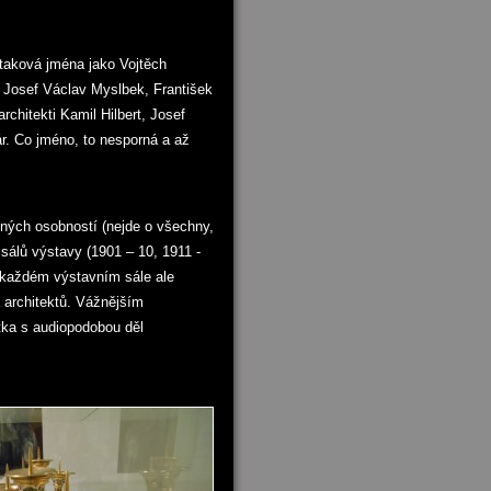
aková jména jako Vojtěch
 Josef Václav Myslbek, František
rchitekti Kamil Hilbert, Josef
r. Co jméno, to nesporná a až
ných osobností (nejde o všechny,
 sálů výstavy (1901 – 10, 1911 -
V každém výstavním sále ale
a architektů. Vážnějším
tka s audiopodobou děl