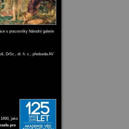
ce s pracovníky Národní galerie
oš, DrSc., dr. h. c., předseda AV
 1890, jako
osefa pro