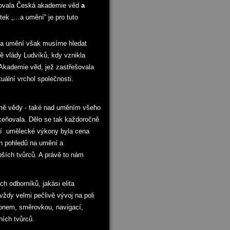
novala Česká akademie věd
a
tek „…a umění“ je pro tuto
 a umění však musíme hledat
bě vlády Ludvíků, kdy vznikla
u Akademie věd, jež zastřešovala
uální vrchol společnosti.
omě vědy - také nad uměním všeho
oceňovala. Dělo se tak každoročně
jší umělecké výkony byla cena
ch pohledů na umění a
epších tvůrců. A právě to nám
h odborníků, jakási elita
 vždy velmi pečlivě vývoj na poli
ánonem, směrovkou, navigací,
ích tvůrců.