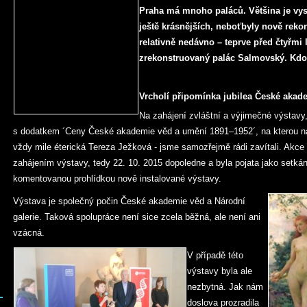
Praha má mnoho paláců. Většina je vys
ještě krásnějších, neboťbyly nově reko
relativně nedávno – teprve před čtyřmi 
zrekonstruovaný palác Salmovský. Kdo 
Vrcholí připomínka jubilea České aka
Na zahájení zvláštní a výjimečné výstav
s dodatkem ´Ceny České akademie věd a umění 1891–1952´, na kterou nás
vždy mile éterická Tereza Ježková - jsme samozřejmě rádi zavítali. Akce 
zahájením výstavy, tedy 22. 10. 2015 dopoledne a byla pojata jako setkán
komentovanou prohlídkou nově instalované výstavy.
Výstava je společný počin České akademie věd a Národní
galerie. Taková spolupráce není sice zcela běžná, ale není ani
vzácná.
V případě této
výstavy byla ale
nezbytná. Jak nám
doslova prozradila