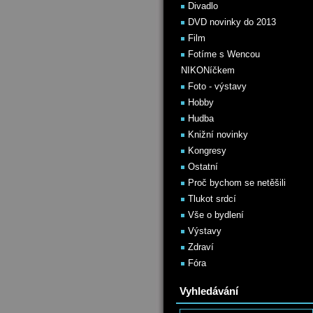
Divadlo
DVD novinky do 2013
Film
Fotíme s Wencou
NIKONíčkem
Foto - výstavy
Hobby
Hudba
Knižní novinky
Kongresy
Ostatní
Proč bychom se netěšili
Tlukot srdcí
Vše o bydlení
Výstavy
Zdraví
Fóra
Vyhledávání