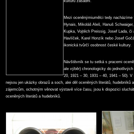
kulturu zásadní.
Mezi oceněnýmiumělci tedy nacházíme t
Hynais, Mikoláš Aleš, Hanuš Schwaiger,
Kupka, Vojtěch Preissig, Josef Lada, či a
Havlíček, Karel Honzík nebo Josef Gočá
ikonická tvůrčí osobnost české kultury.
Návštěvník se tu setká s pracemi oceně
ale výběr) chronologicky do jednotlivých
20, 1921 – 30, 1931 – 40, 1941 – 50). 
nejsou jen ukázky obrazů a soch, alei děl oceněných literátů, hudebníků 
zájemcům, ochotným věnovat výstavě více času, jsou k dispozici sluchá
oceněných literátů a hudebníků.