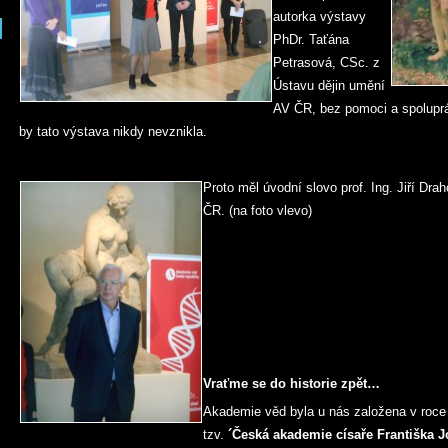
autorka výstavy
PhDr. Taťána
Petrasová, CSc. z
Ústavu dějin umění
AV ČR, bez pomoci a spoluprá
by tato výstava nikdy nevznikla.
Proto měl úvodní slovo prof. Ing. Jiří Drah
ČR. (na foto vlevo)
Vraťme se do historie zpět…
Akademie věd byla u nás založena v roce
tzv.
´Česká
akademie císaře Františka
J