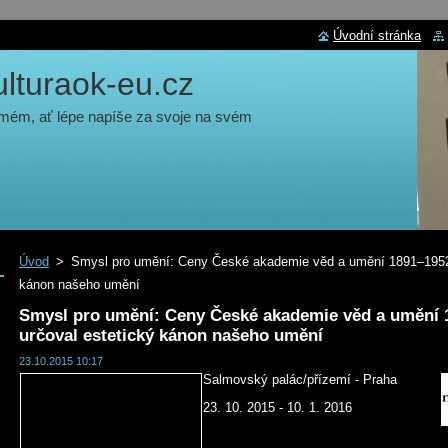
Úvodní stránka
turaok-eu.cz
 mém, ať lépe napíše za svoje na svém
Úvod
>
Smysl pro umění: Ceny České akademie věd a umění 1891–1952 
kánon našeho umění
Smysl pro umění: Ceny České akademie věd a umění 1
určoval estetický kánon našeho umění
23.10.2015 10:17
Salmovský palác/přízemí - Praha
23. 10. 2015 - 10. 1. 2016