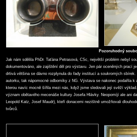
Pozoruhodný soubor
Jak nám sdělila PhDr. Taťána Petrasová, CSc, největší problém nebyl sou
dokumentováno, ale zajištění děl pro výstavu. Jen pár oceněných prací je
drtivá většina se dávno rozplynula do řady institucí a soukromých sbírek.
autorku, tak nápomocné odborníky z NG. Výstava se nakonec podařila k au
kterou navíc mocně šířila mezi nás, když jsme sledovali její svěží výkla
význam obětavého mecenáše kultury Josefa Hlávky. Neopomíjí ale ani d
Leopold Katz, Josef Maudr), kteří donacemi nezištně umožňovali dlouho
tvůrců.