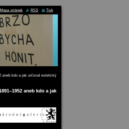
Mapa stránek
RSS
Tisk
aneb kdo a jak určoval estetický
891–1952 aneb kdo a jak