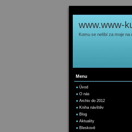
www.www-kul
Komu se nelíbí za moje na
Menu
Úvod
O nás
Archiv do 2012
Kniha návštěv
Blog
Aktuality
Bleskově