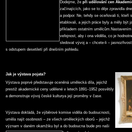
Dodejme, že
při udělování cen Akademi
začínajících, jako se to děje zpravidla dn
a podpor. Ne, tehdy se oceňovali ti, kteř
etablovali, a jejich práce byly a měly být
příkladem ostatním umělcům.Nastavením 
veřejnost, aby i ona věděla, co je hodnotn
sledovat vývoj a – chcete-li – jasnozřivos
s odstupem desetiletí při dnešním pohledu.
Jak je výstava pojata?
Výstava poprvé představuje oceněná umělecká díla, jejichž
prestiž akademické ceny udělené v letech 1891–1952 posvětily
a demonstruje vývoj české kulturya její proměny v čase.
Výstava dokládá, že výběrové komise viděla do budoucnosti,
uměla najít osobnosti – ze všech uměleckých oborů – jejichž
význam v daném okamžiku byl a do budoucna bude pro naši