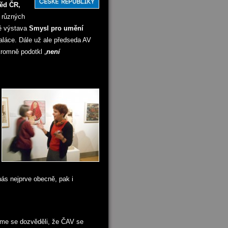
ěd ČR,
u různých
vě výstava
Smysl pro umění
aláce. Dále už ale předseda AV
kromně podotkl „
není
s nejprve obecně, pak i
sme se dozvěděli, že ČAV se