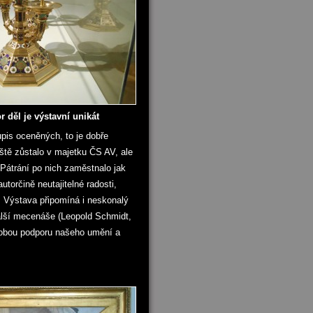
 děl je výstavní unikát
pis oceněných, to je dobře
ště zůstalo v majetku ČS AV, ale
 Pátrání po nich zaměstnalo jak
torčině neutajitelné radosti,
d. Výstava připomíná i neskonalý
alší mecenáše (Leopold Schmidt,
dobou podporu našeho umění a