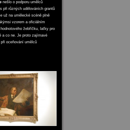
e
nešlo o podporu umělců
es při různých udělováních grantů
í se už na umělecké scéně plně
 jakýmsi vzorem a oficiálním
hodnotového žebříčku, laťky pro
é a co ne. Je proto zajímavé
t při oceňování umělců