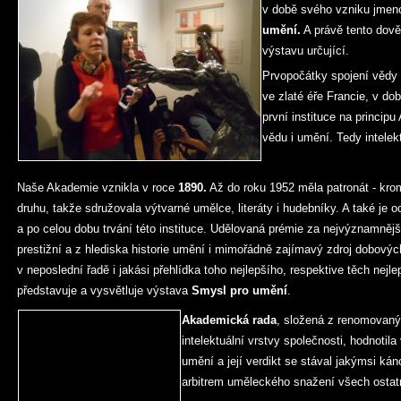
v době svého vzniku jme
umění.
A právě tento dově
výstavu určující.
Prvopočátky spojení vědy
ve zlaté éře Francie, v do
první instituce na princip
vědu i umění. Tedy intelekt
Naše Akademie vznikla v roce
1890.
Až do roku 1952 měla patronát - kr
druhu, takže sdružovala výtvarné umělce, literáty i hudebníky. A také je 
a po celou dobu trvání této instituce. Udělovaná prémie za nejvýznamně
prestižní a z hlediska historie umění i mimořádně zajímavý zdroj dobový
v neposlední řadě i jakási přehlídka toho nejlepšího, respektive těch nejl
představuje a vysvětluje výstava
Smysl pro umění
.
Akademická rada
, složená z renomovanýc
intelektuální vrstvy společnosti, hodnotila
umění a její verdikt se stával jakýmsi k
arbitrem uměleckého snažení všech ostatn