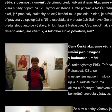
vědy, slovesnost a umění
´. Je přímou předchůdkyní dnešní
Akademie v
která si tedy připomíná 125. výročí existence. Proto připravila AV ČR řad
akcí, jež probíhaly prakticky po celý letošní rok a poslední z nich, je prá
připravená ve spolupráci s NG a uspořádaná v prostorách Salmovského p
předal slovo autorce výstavy, PhDr. Taťáně Petrasové, CSc. neboť, jak s
uměnovědec, ale chemik, a tak dává slovo povolanějším“.
Ceny České akademie věd a
umění jako navigace
v hodnotách umění
Autorka výstavy PhDr. Taťána
Petrasová, CSc. se
s netajeným nadšením slova
ujala. S radostí zářícíma
očima a šťastným úsměvem ná
konkrétně provedla výstavou.
Ze slov autorky výstavy j