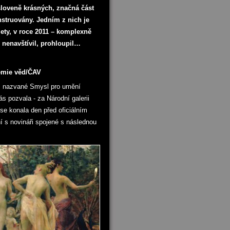
loveně krásných, značná část
nstruovány. Jedním z nich je
lety, v roce 2011 – komplexně
nenavštívil, prohloupil…
demie věd/ČAV
y, nazvané Smysl pro umění
 pozvala - za Národní galerii
se konala den před oficiálním
í s novináři spojené s následnou