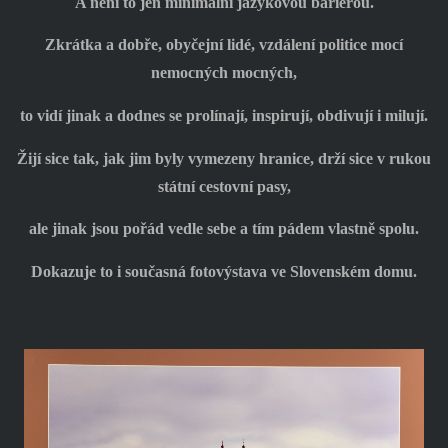
A není to jen minimální jazykovou bariérou.
Zkrátka a dobře, obyčejní lidé, vzdálení politice mocí
nemocných mocných,
to vidí jinak a dodnes se prolínají, inspirují, obdivují i milují.
Žijí sice tak, jak jim byly vymezeny hranice, drží sice v rukou
státní cestovní pasy,
ale jinak jsou pořád vedle sebe a tím pádem vlastně spolu.
Dokazuje to i současná fotovýstava ve Slovenském domu.