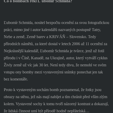
Co o bombách řekl L´ubomír Schmida?
Ľubomír Schmida, nositel bezpočtu ocenění za svou fotografickou
práci, mimo jiné i autor kalendářů nazvaných postupně Tatry,
Nebe a země, Země barev a KRIVÁŇ – Slovensko. Tedy
přírodních námětů, za které dostal v letech 2006 až 11 ocenění za
Nejkrásnější kalendář, Ľubomír Schmida je tvůrce, jenž už fotil
přírodu i v Číně, Kanadě, na Ukrajině, autor, který vytváří cyklus
Živly země už víc jak 30 let. Není tedy divu, že nemohl ve svém
vstupu ony bomby mezi vystavenými snímky ponechat jen tak
bez komentáře.
Proto k vystaveným sochám bomb poznamenal, že fotky jsou
obrazy na stěnu, jež nás mají nabíjet a tím chránit před vším zlým
kolem. Vystavené sochy k tomu tvoří názorný kontrast a dokazují,
že lidská činnost umí být přírodě hodně nepřátelská…