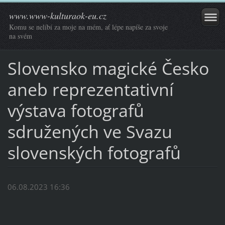
www.www-kulturaok-eu.cz
Komu se nelíbí za moje na mém, ať lépe napíše za svoje
na svém
Slovensko magické Česko
aneb reprezentativní
výstava fotografů
sdružených ve Svazu
slovenských fotografů
06.08.2023 16:36