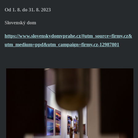
Od 1. 8. do 31. 8. 2023
Slovenský dom
https://www.slovenskydomvprahe.cz/#utm_source=firmy.cz&
utm_medium=ppd&utm_campaign=firmy.cz-12987801