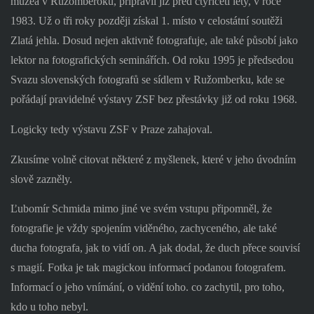
muzea v Ružomberoku, připravil již před čtyřiceti lety, v roce
1983. Už o tři roky později získal 1. místo v celostátní soutěži
Zlatá jehla. Dosud nejen aktivně fotografuje, ale také působí jako
lektor na fotografických seminářích. Od roku 1995 je předsedou
Svazu slovenských fotografů se sídlem v Ružomberku, kde se
pořádají pravidelné výstavy ZSF bez přestávky již od roku 1968.
Logicky tedy výstavu ZSF v Praze zahajoval.
Zkusíme volně citovat některé z myšlenek, které v jeho úvodním
slově zazněly.
Ľubomír Schmida mimo jiné ve svém vstupu připomněl, že
fotografie je vždy spojením viděného, zachyceného, ale také
ducha fotografa, jak to vidí on. A jak dodal, že duch přece souvisí
s magií. Fotka je tak magickou informací podanou fotografem.
Informací o jeho vnímání, o vidění toho. co zachytil, pro toho,
kdo u toho nebyl.