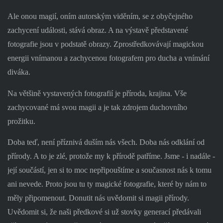
Ale onou magií, oním autorským viděním, se z obyčejného
zachycení události, stává obraz. A na výstavě představené
fotografie jsou v podstatě obrazy. Zprostředkovávají magickou
energii vnímanou a zachycenou fotografem pro ducha a vnímání
diváka.
Na většině vystavených fotografií je příroda, krajina. Vše
zachycované má svou magii a je tak zdrojem duchovního
prožitku.
Doba teď, není příznivá duším nás všech. Doba nás odklání od
přírody. A to je zlé, protože my k přírodě patříme. Jsme - i nadále -
její součástí, jen si to moc nepřipouštíme a současnost nás k tomu
ani nevede. Proto jsou tu ty magické fotografie, které by nám to
měly připomenout. Donutit nás uvědomit si magii přírody.
Uvědomit si, že naši předkové si už stovky generací předávali