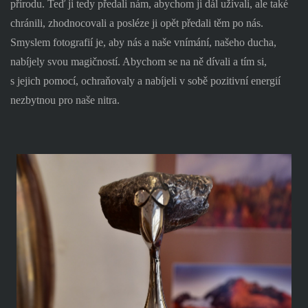
přírodu. Teď ji tedy předali nám, abychom ji dál užívali, ale také
chránili, zhodnocovali a posléze ji opět předali těm po nás.
Smyslem fotografií je, aby nás a naše vnímání, našeho ducha,
nabíjely svou magičností. Abychom se na ně dívali a tím si,
s jejich pomocí, ochraňovaly a nabíjeli v sobě pozitivní energií
nezbytnou pro naše nitra.