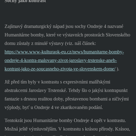
Sochy jako kontrast
Zajímavý dramaturgický nápad jsou sochy Ondreje 4 nazvané
Humanitárne bomby, které ve výstavních prostorách Slovenského
domu zůstaly z minulé výstavy (viz. náš článek:
https://www.www-kulturaok-eu.cz/news/humanitarne-bomby-
ondreje-4-kontra-malovany-zivot-jaroslavy-trstenske-aneb-
kontrast-jako-ze-soucasneho-zivota-ve-slovenskem-dome/
).
Již před tím byly v kontrastu s expresivními malířskými
abstrakcemi Jaroslavy Trstenské. Tehdy šlo o jakýsi kontrapunkt
fantazie s drsnou realitou doby, přestavenou bombami a ničivými
výplody, byť u Ondreje 4 ve zkarikovaném podání.
Tentokrát jsou Humanitárne bomby Ondreje 4 opět v kontrastu.
Možná ještě výmluvnějším. V kontrastu s krásou přírody. Krásou,