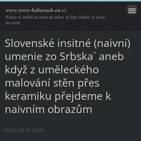
www.www-kulturaok-eu.cz
Komu se nelíbí za moje na mém, ať lépe napíše za svoje
na svém
Slovenské insitné (naivní)
umenie zo Srbska´ aneb
když z uměleckého
malování stěn přes
keramiku přejdeme k
naivním obrazům
01.02.2016 16:33