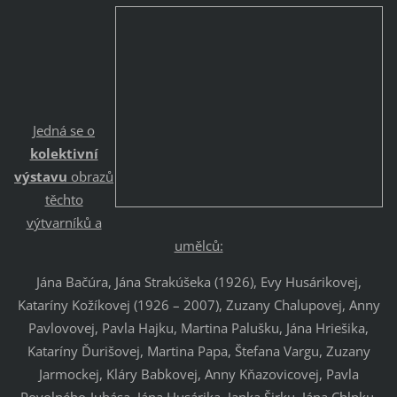
Jedná se o
kolektivní
výstavu
obrazů
těchto
výtvarníků a
umělců:
Jána Bačúra, Jána Strakúšeka (1926), Evy Husárikovej,
Kataríny Kožíkovej (1926 – 2007), Zuzany Chalupovej, Anny
Pavlovovej, Pavla Hajku, Martina Palušku, Jána Hriešika,
Kataríny Ďurišovej, Martina Papa, Štefana Vargu, Zuzany
Jarmockej, Kláry Babkovej, Anny Kňazovicovej, Pavla
Povolného-Juhása, Jána Husárika, Janka Širku, Jána Chlpku,