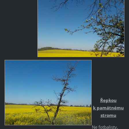
Řepkou
k památnému
stromu
Ne fotbalisty,