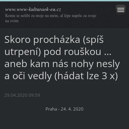
www.www-kulturaok-eu.cz
Komu se nelíbí za moje na mém, ať lépe napíše za svoje
na svém
Skoro procházka (spíš
utrpení) pod rouškou …
aneb kam nás nohy nesly
a oči vedly (hádat lze 3 x)
29.04.2020 09:59
Praha - 24. 4. 2020