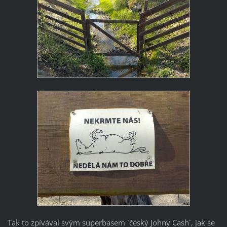
Tak to zpívával svým superbasem ´český Johny Cash´, jak se