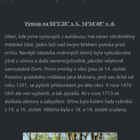
Výstup na 50°3′20″ s. š., 14°34′49″ v. d.
Obec, kde jsme vystoupili z autobusu, má název zdrobněliny
městské části. Jádro leží nad levým břehem potoka proti
vrchu. Novější zástavba rodinných domů byla vybudována
jižně u silnice a další severovýchodně, jakožto relativně
samostatné čtvrti. První zmínky o obci jsou ze 14. století.
Potomci pražského měšťana Jana Mulnera, jenž ves držel od
roku 1391, se pyšnili přídomkem po této obci. V roce 1470
Uhři ale ves vyplenili, a tak zpustla. Až v roce 1713 se
dočkala obnovy a zabydlení. Dříve byla kolem řada rybníků
z 15. a 16. století. Většina byla v 18. a 19. století zrušena.