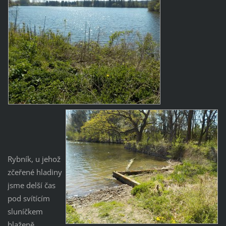
Rybník, u jehož
zčeřené hladiny
jsme delší čas
pod svítícím
sluníčkem
blaženě