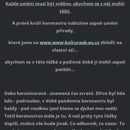
Každé umění musí být viděno, abychom se z něj mohli
těšit.
A právě kvůli koronaviru nabízíme aspoň umění
přírody,
které jsme na
www.www-kulturaok-eu.cz
zhlédli na
vlastní oči…
abychom se v této těžké a podivné době jí mohli aspoň
potěšit…
Doba korovinarová - znamená čas zvratů. Dříve byl kde
kdo - podroušen, v době pandemie koronaviru byl
každý - pod rouškou (
pod kterou se dýchat moc nedá).
Totiž koronavirus stále je tu. A než prsty tyto řádky
dopíší, možná vše bude jinak. Co odborník, to názor. Tu