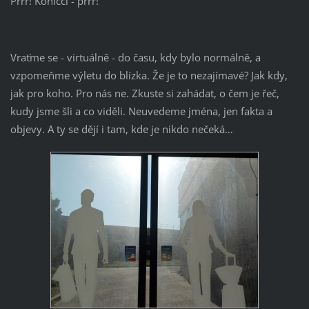
Prrr! Koníčci - prrr!
Vraťme se - virtuálně - do času, kdy bylo normálně, a
vzpomeňme výletu do blízka. Že je to nezajímavé? Jak kdy,
jak pro koho. Pro nás ne. Zkuste si zahádat, o čem je řeč,
kudy jsme šli a co viděli. Neuvedeme jména, jen fakta a
objevy. A ty se dějí i tam, kde je nikdo nečeká…