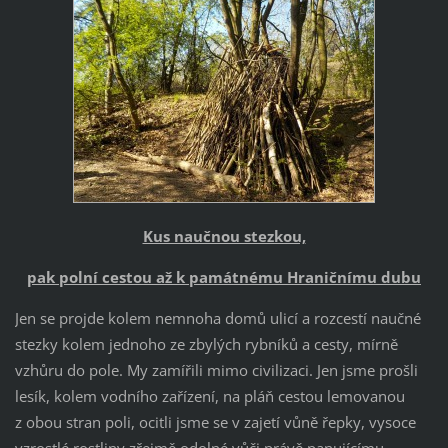
Kus naučnou stezkou,
pak polní cestou až k památnému Hraničnímu dubu
Jen se projde kolem nemnoha domů ulicí a rozcestí naučné
stezky kolem jednoho ze zbylých rybníků a cesty, mírně
vzhůru do pole. My zamířili mimo civilizaci. Jen jsme prošli
lesík, kolem vodního zařízení, na pláň cestou lemovanou
z obou stran poli, ocitli jsme se v zajetí vůně řepky, vysoce
vzrostlé rostliny zřejmě odolné vůči právě panujícímu