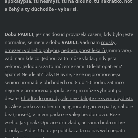
apokalypsa, tu nesmysl, tu na dlouho, tu nakrátko, hot
a čehý a ty důchodče - vyber si.
Doba PÁDÍCÍ
, jež nás dosud provázela časem, kdy bylo ještě
normálně, se mění v dobu
VADÍCÍ.
Vadí nám
roušky
,
omezení volného pohybu,
nedostupnost lékařů
(mimo viry),
vadí nám kde co. Jednou za to může vláda, jindy jistá
velmoc. Jednou si za to můžeme sami. Udělat opatření?
Špatně! Neudělat? Taky! Hlavně, že se nejpromořenější
senioři hromadí v obchodech od 8 do 10 hodin, zatímco
nejméně promořená populace se jim může vyhnout po
desáté.
Choďte do přírody, ale nevzdalujte se svému bydlišti.
Jo. Ale v parku za rohem mají ignoranti garden party, nahoře
bez (roušek), v jiném parku se válejí bezdomovci. Beze
všeho. Jak jinak? Opozice drtí vládu, ač sama hrála mrtvé
brouky… A dost! To už je politika, a ta na náš web nepatří.