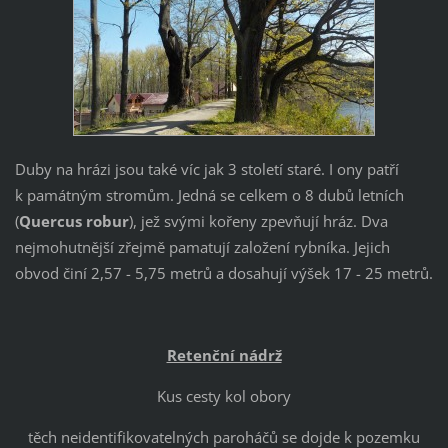
Duby na hrázi jsou také víc jak 3 století staré. I ony patří
k památným stromům. Jedná se celkem o 8 dubů letních
(
Quercus robur
), jež svými kořeny zpevňují hráz. Dva
nejmohutnější zřejmě pamatují založení rybníka. Jejich
obvod činí 2,57 - 5,75 metrů a dosahují výšek 17 - 25 metrů.
Retenční nádrž
Kus cesty kol obory
těch neidentifikovatelných paroháčů se dojde k pozemku