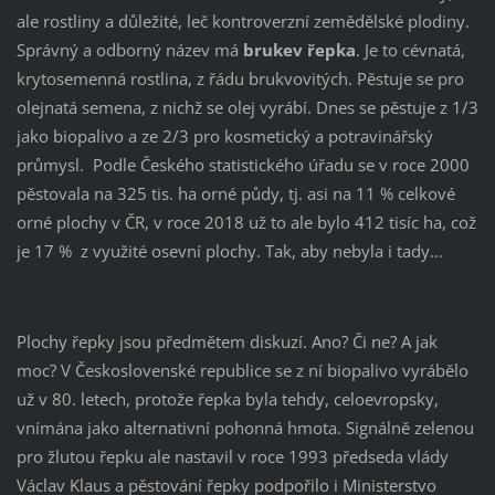
ale rostliny a důležité, leč kontroverzní zemědělské plodiny.
Správný a odborný název má
brukev řepka
. Je to cévnatá,
krytosemenná rostlina, z řádu brukvovitých. Pěstuje se pro
olejnatá semena, z nichž se olej vyrábí. Dnes se pěstuje z 1/3
jako biopalivo a ze 2/3 pro kosmetický a potravinářský
průmysl. Podle Českého statistického úřadu se v roce 2000
pěstovala na 325 tis. ha orné půdy, tj. asi na 11 % celkové
orné plochy v ČR, v roce 2018 už to ale bylo 412 tisíc ha, což
je 17 % z využité osevní plochy. Tak, aby nebyla i tady…
Plochy řepky jsou předmětem diskuzí. Ano? Či ne? A jak
moc? V Československé republice se z ní biopalivo vyrábělo
už v 80. letech, protože řepka byla tehdy, celoevropsky,
vnímána jako alternativní pohonná hmota. Signálně zelenou
pro žlutou řepku ale nastavil v roce 1993 předseda vlády
Václav Klaus a pěstování řepky podpořilo i Ministerstvo