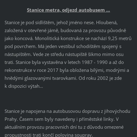
Stanice metra, odjezd autobusem …
Stanice je pod sídlištěm, jehož jméno nese. Hloubená,
založená v otevřené jámě, budovaná za provozu původně
jako koncová. Monolitická konstrukce se nachází 9,25 metrů
pod povrchem. Má jeden vestibul schodištěm spojený s
nástupištěm. Vede ze středu nástupiště šikmo mimo osu
trati. Stanice byla vystavěna v letech 1987 - 1990 a až do
rekonstrukce v roce 2017 byla obložena bílými, modrými a
hnědými glazovanými tvarovkami. Od roku 2002 je zde
k dispozici výtah…
Stanice je napojena na autobusovou dopravu z jihovýchodu
Prahy. Časem sem byly navedeny i příměstské linky. V
aktuálním provozu pracovních dní tu z důvodu omezené
propustnosti trati končí polovina souprav.