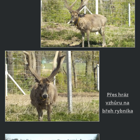
Přes hráz
vzhůru na
břeh rybníka