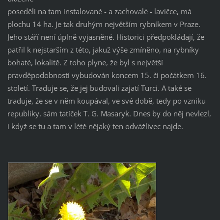
poseděli na tam instalované - a zachovalé - lavičce, má
plochu 14 ha. Je tak druhým největším rybníkem v Praze.
Jeho stáří není úplně vyjasněné. Historici předpokládají, že
patřil k nejstarším z této, jakuž výše zmíněno, na rybníky
bohaté, lokalitě. Z toho plyne, že byl s největší
pravděpodobností vybudován koncem 15. či počátkem 16.
století. Traduje se, že jej budovali zajatí Turci. A také se
traduje, že se v něm koupával, ve své době, tedy po vzniku
republiky, sám tatíček T. G. Masaryk. Dnes by do něj nevlezl,
i když se tu a tam v létě nějaký ten odvážlivec najde.