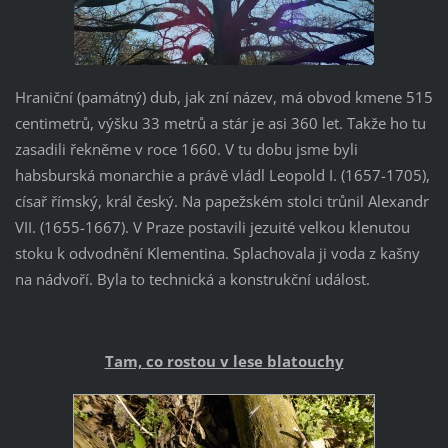
Hraniční (památný) dub, jak zní název, má obvod kmene 515
centimetrů, výšku 33 metrů a stár je asi 360 let. Takže ho tu
zasadili řekněme v roce 1660. V tu dobu jsme byli
habsburská monarchie a právě vládl Leopold I. (1657-1705),
císař římský, král český. Na papežském stolci trůnil Alexandr
VII. (1655-1667). V Praze postavili jezuité velkou klenutou
stoku k odvodnění Klementina. Splachovala ji voda z kašny
na nádvoří. Byla to technická a konstrukční událost.
Tam, co rostou v lese blatouchy