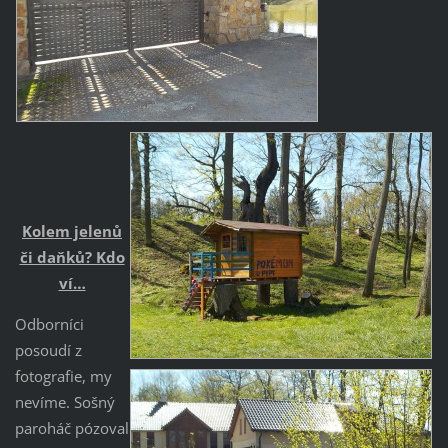
Kolem jelenů
či daňků? Kdo
ví…
Odborníci
posoudí z
fotografie, my
nevíme. Sošný
paroháč pózoval