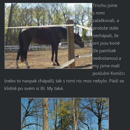
Trochu jsme
s nimi
zalaškovali, a
protože stále
nechápali, že
oni jsou koně
(že pamlsek
nedostanou) a
my jsme malí
poslušní Koníčci
(nebo to naopak chápali), tak s nimi nic moc nebylo. Pásli se
klidně po svém si šli. My také.