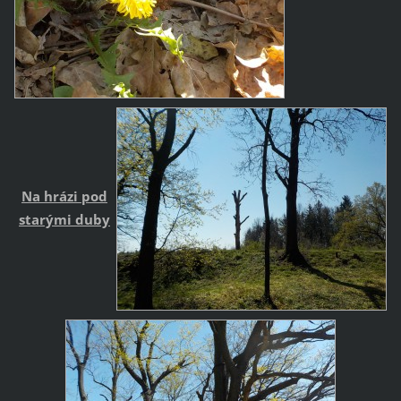
Na hrázi pod
starými duby