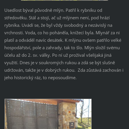
Usedlost býval původně mlýn. Patřil k rybníku od
středověku. Stál a stojí, ač už mlýnem není, pod hrází
rybníka. Uvádí se, že byl vždy svobodný a nezávislý na
vrchnosti. Voda, co ho poháněla, knížecí byla. Mlynář za ni
platil a odváděl navíc desátek. K mlýnu ovšem patřilo velké
hospodářství, pole a zahrady, tak to šlo. Mlýn složil svému
účelu až do 2. sv. války. Po ní už prožíval všelijaká jiná
využití. Dnes je v soukromých rukou a zdá se být slušně
udržován, takže je v dobrých rukou. Zda zůstává zachován i
jeho historický ráz, to neposoudíme.