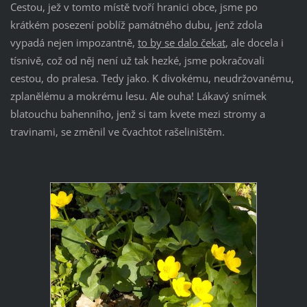
Cestou, jež v tomto místě tvoří hranici obce, jsme po
krátkém posezení poblíž památného dubu, jenž zdola
vypadá nejen impozantně,
to by se dalo čekat
, ale docela i
tísnivě, což od něj není už tak hezké, jsme pokračovali
cestou, do pralesa. Tedy jako. K divokému, neudržovanému,
zplanělému a mokrému lesu. Ale ouha! Lákavý snímek
blatouchu bahenního, jenž si tam kvete mezi stromy a
travinami, se změnil ve čvachtot rašeliništěm.