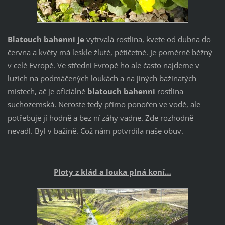
Blatouch bahenní je
vytrvalá rostlina, kvete od dubna do
června a květy má leskle žluté, pětičetné. Je poměrně běžný
v celé Evropě. Ve střední Evropě ho ale často najdeme v
luzích na podmáčených loukách a na jiných bažinatých
místech, ač je oficiálně
blatouch bahenní
rostlina
suchozemská. Neroste tedy přímo ponořen ve vodě, ale
potřebuje jí hodně a bez ní záhy vadne. Zde rozhodně
nevadl. Byl v bažině. Což nám potvrdila naše obuv.
Ploty z klád a louka plná koní…