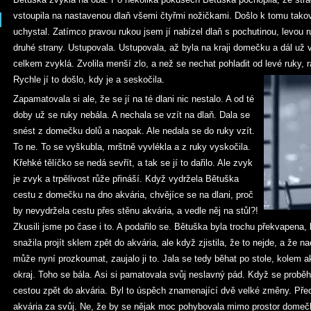
vstoupila na nastavenou dlaň všemi čtyřmi nožičkami. Došlo k tomu takovo
uchystal. Zatímco pravou rukou jsem jí nabízel dlaň s pochutinou, levou r
druhé strany. Ustupovala. Ustupovala, až byla na kraji domečku a dál už v
celkem zvyklá. Zvolila menší zlo, a než se nechat pohladit od levé ruky, r
Rychle jí to došlo, kdy je a seskočila.
Zapamatovala si ale, že se jí na té dlani nic nestalo. A od té
doby už se ruky nebála. A nechala se vzít na dlaň. Dala se
snést z domečku dolů a naopak. Ale nedala se do ruky vzít.
To ne. To se vyškubla, mrštně vyvlékla a z ruky vyskočila.
Křehké tělíčko se nedá sevřít, a tak se jí to dařilo. Ale zvyk
je zvyk a trpělivost růže přináší. Když vydržela Bětuška
cestu z domečku na dno akvária, chvějíce se na dlani, proč
by nevydržela cestu přes stěnu akvária, a vedle něj na stůl?!
Zkusili jsme po čase i to. A podařilo se. Bětuška byla trochu překvapena,
snažila projít sklem zpět do akvária, ale když zjistila, že to nejde, a že n
může nyní prozkoumat, zaujalo ji to. Jala se tedy běhat po stole, kolem a
okraj. Toho se bála. Asi si pamatovala svůj neslavný pád. Když se proběh
cestou zpět do akvária. Byl to úspěch znamenající dvě velké změny. Před
akvária za svůj. Ne, že by se nějak moc pohybovala mimo prostor domečk