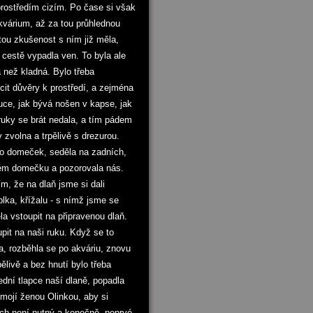
prostředím cizím. Po čase si však
kvárium, až za tou průhlednou
stou zkušenost s ním již měla,
 cestě vypadla ven. To byla ale
 než kladná. Bylo třeba
it důvěry k prostředí, a zejména
uce, jak bývá nošen v kapse, jak
ruky se brát nedala, a tím pádem
 zvolna a trpělivě s drezurou.
mo domeček, seděla na zadních,
vém domečku a pozorovala nás.
ím, že na dlaň jsme si dali
lka, křížalu - s nímž jsme se
la vstoupit na připravenou dlaň.
pit na naši ruku. Když se to
a, rozběhla se po akváriu, znovu
ělivě a bez hnutí bylo třeba
ední tlapce naší dlaně, popadla
 mojí ženou Olinkou, aby si
ch není nutný a konečně, poprvé,