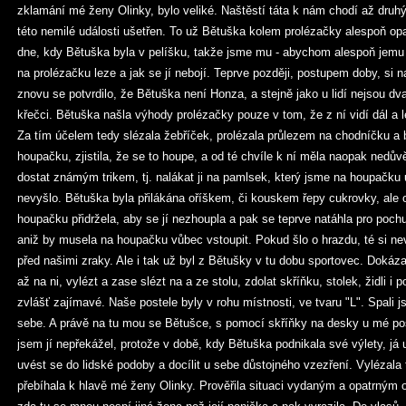
zklamání mé ženy Olinky, bylo veliké. Naštěstí táta k nám chodí až druhý
této nemilé události ušetřen. To už Bětuška kolem prolézačky alespoň opa
dne, kdy Bětuška byla v pelíšku, takže jsme mu - abychom alespoň jemu rado
na prolézačku leze a jak se jí nebojí. Teprve později, postupem doby, si
znovu se potvrdilo, že Bětuška není Honza, a stejně jako u lidí nejsou dva
křečci. Bětuška našla výhody prolézačky pouze v tom, že z ní vidí dál a
Za tím účelem tedy slézala žebříček, prolézala průlezem na chodníčku a
houpačku, zjistila, že se to houpe, a od té chvíle k ní měla naopak nedův
dostat známým trikem, tj. nalákat ji na pamlsek, který jsme na houpačku 
nevyšlo. Bětuška byla přilákána oříškem, či kouskem řepy cukrovky, ale o
houpačku přidržela, aby se jí nezhoupla a pak se teprve natáhla pro pochut
aniž by musela na houpačku vůbec vstoupit. Pokud šlo o hrazdu, té si n
před našimi zraky. Ale i tak už byl z Bětušky v tu dobu sportovec. Dokáza
až na ni, vylézt a zase slézt na a ze stolu, zdolat skříňku, stolek, židli i p
zvlášť zajímavé. Naše postele byly v rohu místnosti, ve tvaru "L". Spali
sebe. A právě na tu mou se Bětušce, s pomocí skříňky na desky u mé post
jsem jí nepřekážel, protože v době, kdy Bětuška podnikala své výlety, já 
uvést se do lidské podoby a docílit u sebe důstojného vzezření. Vylézala
přebíhala k hlavě mé ženy Olinky. Prověřila situaci vydaným a opatrným 