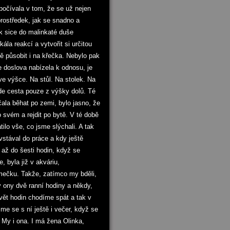
počívala v tom, že se už nejen
prostředek, jak se snadno a
ěk sice do malinkaté duše
ála reakcí a vytvořit si určitou
ně působit i na křečka. Nebylo pak
e doslova nabízela k odnosu, je
 ve výšce. Na stůl. Na stolek. Na
ede cesta pouze z výšky dolů. Té
ala běhat po zemi, bylo jasno, že
 svém a rejdit po bytě. V té době
tilo vše, co jsme slýchali. A tak
 vstával do práce a kdy ještě
, až do šesti hodin, když se
, byla již v akváriu,
omečku. Takže, zatímco my bděli,
 ony dvě ranní hodiny a někdy,
evět hodin chodíme spát a tak v
me se s ní ještě i večer, když se
. My i ona. I má žena Olinka,