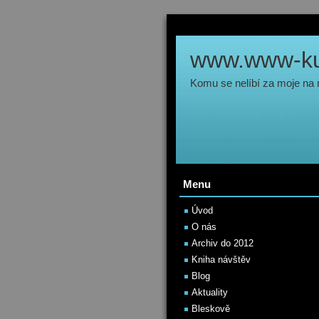
www.www-kul
Komu se nelíbí za moje na
Menu
Úvod
O nás
Archiv do 2012
Kniha návštěv
Blog
Aktuality
Bleskově