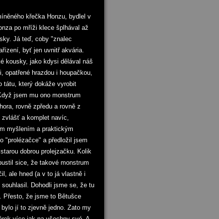
zmíněného křečka Honzu, bydlel v
nza po mříži klece šplhával až
usky. Já teď, coby "znalec
ízení, byť jen uvnitř akvária.
é kousky, jako kdysi dělával náš
i, opatřené hrazdou i houpačkou,
tátu, který dokáže vyrobit
. Když jsem mu ono monstrum
hora, rovně zpředu a rovně z
zvlášť a komplet navíc,
kým myšlením a praktickým
o "prolézačce" a předložil jsem
starou dobrou prolejzačku. Kolik
pustil sice, že takové monstrum
, ale hned (a v to já vlastně i
 souhlasil. Dohodli jsme se, že tu
 Přesto, že jsme to Bětušce
 bylo jí to zjevně jedno. Zato my
dárek více jak na všechny své. A