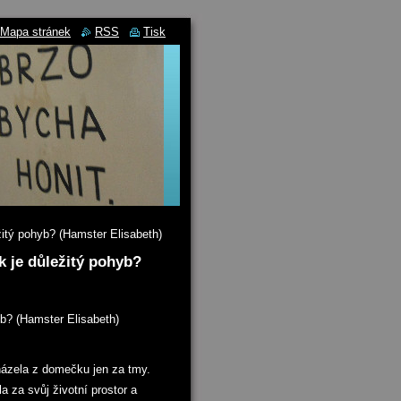
Mapa stránek
RSS
Tisk
ežitý pohyb? (Hamster Elisabeth)
ak je důležitý pohyb?
yb? (Hamster Elisabeth)
ázela z domečku jen za tmy.
ala za svůj životní prostor a