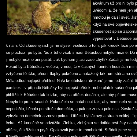
akvárium už pro ni bylo 
uvědomila, že není jen a
hmotou je další svět. Ji
když na své objevitelské
zkušenost spíše záporná
vypěstovat v Bětušce poc
k nám. Od zkušenějších jsme slyšeli všelicos o tom, jak křeček leze po r
se prochází po bytě. Nic z toho však s naší Bětuškou nebylo možné. Do 
ji nebylo možno ani pustit. Jak bychom ji asi zase chytli? Začali jsme tedy
Pokud byla Bětuška z večera, v noci, či v časných ranních hodinách mi
vztyčené tělíčko, přední tlapky pokrčené a natažený krk, umístěna na s
Měla odtud nejlepší přehled. Naši krotitelskou ´drezuru´ jsme tedy začali t
pamlsek - v případě Bětušky byl nejlepší oříšek, nebo plátek sušeného jab
přiblížili k Bětušce tak blízko, aby na oříšek dosáhla, ale aby přitom muse
Nebylo to pro ni snadné. Pokoušela se natáhnout tak, aby nemusela vstou
nepodařilo, běhala po střeše domečku, a pak se znovu pokusila. Seskočil
vylezla na domeček a znovu pokus. Oříšek byl lákavý a strach veliký. Trp
čekat. Až konečně se odvážila. Zlehka, zlehýnka se dotkla prstíčky na př
oříšek, či křížalu a pryč. Opakovali jsme to mnohokrát. Střídali jsme se s
Bětuška zvykla na oba. Po několika pokusech Bětuška pochopila, že stra