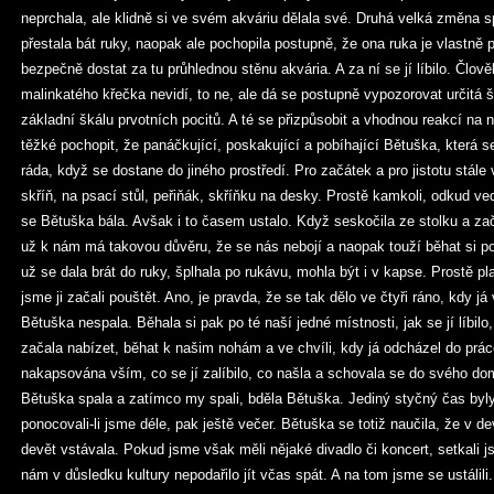
neprchala, ale klidně si ve svém akváriu dělala své. Druhá velká změna s
přestala bát ruky, naopak ale pochopila postupně, že ona ruka je vlastně 
bezpečně dostat za tu průhlednou stěnu akvária. A za ní se jí líbilo. Člov
malinkatého křečka nevidí, to ne, ale dá se postupně vypozorovat určitá šk
základní škálu prvotních pocitů. A té se přizpůsobit a vhodnou reakcí na 
těžké pochopit, že panáčkující, poskakující a pobíhající Bětuška, která s
ráda, když se dostane do jiného prostředí. Pro začátek a pro jistotu stále
skříň, na psací stůl, peřiňák, skříňku na desky. Prostě kamkoli, odkud v
se Bětuška bála. Avšak i to časem ustalo. Když seskočila ze stolku a zač
už k nám má takovou důvěru, že se nás nebojí a naopak touží běhat si po
už se dala brát do ruky, šplhala po rukávu, mohla být i v kapse. Prostě pla
jsme ji začali pouštět. Ano, je pravda, že se tak dělo ve čtyři ráno, kdy já
Bětuška nespala. Běhala si pak po té naší jedné místnosti, jak se jí líbilo
začala nabízet, běhat k našim nohám a ve chvíli, kdy já odcházel do práce
nakapsována vším, co se jí zalíbilo, co našla a schovala se do svého d
Bětuška spala a zatímco my spali, bděla Bětuška. Jediný styčný čas byly
ponocovali-li jsme déle, pak ještě večer. Bětuška se totiž naučila, že v d
devět vstávala. Pokud jsme však měli nějaké divadlo či koncert, setkali js
nám v důsledku kultury nepodařilo jít včas spát. A na tom jsme se ustálili