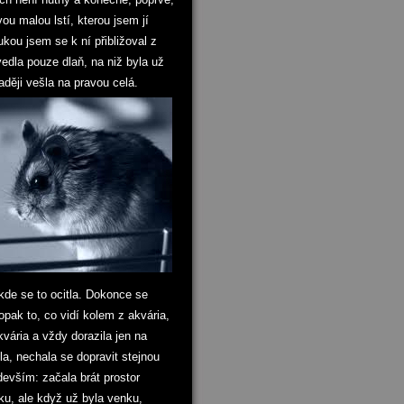
u malou lstí, kterou jsem jí
ukou jsem se k ní přibližoval z
edla pouze dlaň, na niž byla už
aději vešla na pravou celá.
 kde se to ocitla. Dokonce se
aopak to, co vidí kolem z akvária,
kvária a vždy dorazila jen na
la, nechala se dopravit stejnou
evším: začala brát prostor
u, ale když už byla venku,