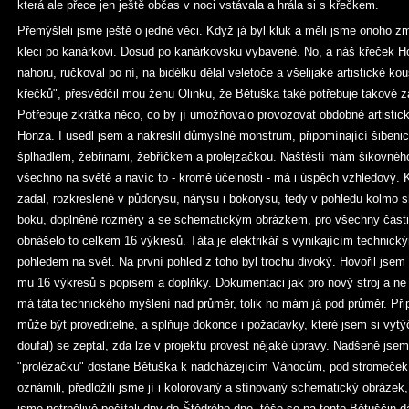
která ale přece jen ještě občas v noci vstávala a hrála si s křečkem.
Přemýšleli jsme ještě o jedné věci. Když já byl kluk a měli jsme onoho 
kleci po kanárkovi. Dosud po kanárkovsku vybavené. No, a náš křeček Ho
nahoru, ručkoval po ní, na bidélku dělal veletoče a všelijaké artistické ko
křečků", přesvědčil mou ženu Olinku, že Bětuška také potřebuje takové zař
Potřebuje zkrátka něco, co by jí umožňovalo provozovat obdobné artistick
Honza. I usedl jsem a nakreslil důmyslné monstrum, připomínající šibenic
šplhadlem, žebřinami, žebříčkem a prolejzačkou. Naštěstí mám šikovného 
všechno na světě a navíc to - kromě účelnosti - má i úspěch vzhledový
zadal, rozkreslené v půdorysu, nárysu i bokorysu, tedy v pohledu kolmo s
boku, doplněné rozměry a se schematickým obrázkem, pro všechny části 
obnášelo to celkem 16 výkresů. Táta je elektrikář s vynikajícím technic
pohledem na svět. Na první pohled z toho byl trochu divoký. Hovořil jsem 
mu 16 výkresů s popisem a doplňky. Dokumentaci jak pro nový stroj a ne 
má táta technického myšlení nad průměr, tolik ho mám já pod průměr. Při
může být proveditelné, a splňuje dokonce i požadavky, které jsem si vytýčil
doufal) se zeptal, zda lze v projektu provést nějaké úpravy. Nadšeně jsem
"prolézačku" dostane Bětuška k nadcházejícím Vánocům, pod stromeček.
oznámili, předložili jsme jí i kolorovaný a stínovaný schematický obrázek,
jsme netrpělivě počítali dny do Štědrého dne, těše se na tento Bětuščin 