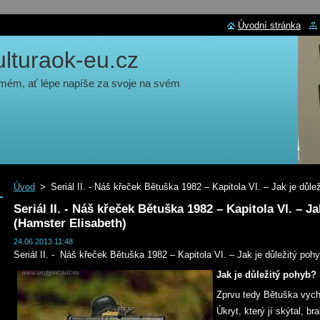
Úvodní stránka
turaok-eu.cz
 mém, ať lépe napíše za svoje na svém
Úvod
>
Seriál II. - Náš křeček Bětuška 1982 – Kapitola VI. – Jak je důl
Seriál II. - Náš křeček Bětuška 1982 – Kapitola VI. – J
(Hamster Elisabeth)
24.06.2013 11:48
Seriál II. - Náš křeček Bětuška 1982 – Kapitola VI. – Jak je důležitý poh
Jak je důležitý pohyb?
Zprvu tedy Bětuška vych
Úkryt, který jí skýtal, br