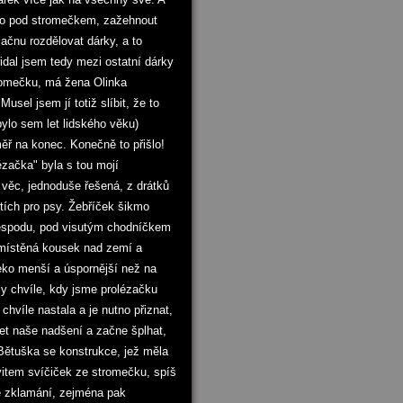
mo pod stromečkem, zažehnout
ačnu rozdělovat dárky, a to
idal jsem tedy mezi ostatní dárky
domečku, má žena Olinka
sel jsem jí totiž slíbit, že to
bylo sem let lidského věku)
měř na konec. Konečně to přišlo!
ézačka" byla s tou mojí
 věc, jednoduše řešená, z drátků
tích pro psy. Žebříček šikmo
zespodu, pod visutým chodníčkem
 umístěná kousek nad zemí a
leko menší a úspornější než na
y chvíle, kdy jsme prolézačku
chvíle nastala a je nutno přiznat,
let naše nadšení a začne šplhat,
 Bětuška se konstrukce, jež měla
svitem svíčiček ze stromečku, spíš
še zklamání, zejména pak