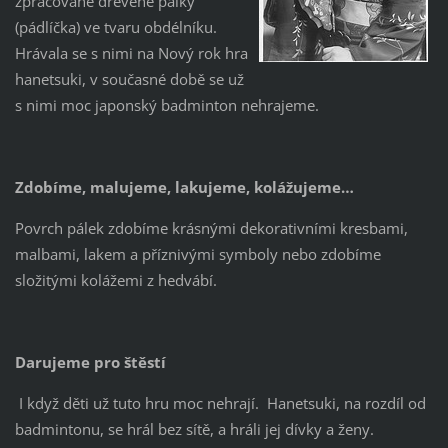
zpracované dřevěné pálky
(pádlíčka) ve tvaru obdélníku.
Hrávala se s nimi na Nový rok hra
hanetsuki, v současné době se už
s nimi moc japonský badminton nehrajeme.
Zdobíme, malujeme, lakujeme, kolážujeme…
Povrch pálek zdobíme krásnými dekorativními kresbami,
malbami, lakem a příznivými symboly nebo zdobíme
složitými kolážemi z hedvábí.
Darujeme pro štěstí
I když děti už tuto hru moc nehrají. Hanetsuki, na rozdíl od
badmintonu, se hrál bez sítě, a hráli jej dívky a ženy.