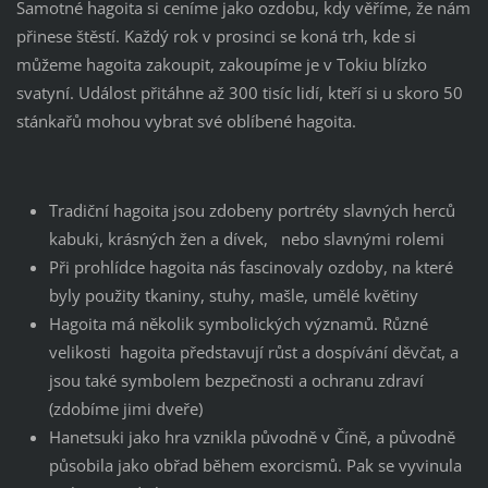
Samotné hagoita si ceníme jako ozdobu, kdy věříme, že nám
přinese štěstí. Každý rok v prosinci se koná trh, kde si
můžeme hagoita zakoupit, zakoupíme je v Tokiu blízko
svatyní. Událost přitáhne až 300 tisíc lidí, kteří si u skoro 50
stánkařů mohou vybrat své oblíbené hagoita.
Tradiční hagoita jsou zdobeny portréty slavných herců
kabuki, krásných žen a dívek, nebo slavnými rolemi
Při prohlídce hagoita nás fascinovaly ozdoby, na které
byly použity tkaniny, stuhy, mašle, umělé květiny
Hagoita má několik symbolických významů. Různé
velikosti hagoita představují růst a dospívání děvčat, a
jsou také symbolem bezpečnosti a ochranu zdraví
(zdobíme jimi dveře)
Hanetsuki jako hra vznikla původně v Číně, a původně
působila jako obřad během exorcismů. Pak se vyvinula