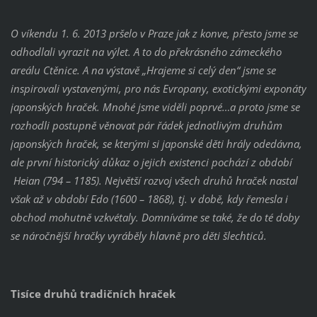
O víkendu 1. 6. 2013 pršelo v Praze jak z konve, přesto jsme se
odhodlali vyrazit na výlet. A to do překrásného zámeckého
areálu Ctěnice. A na výstavě „Hrajeme si celý den“ jsme se
inspirovali vystavenými, pro nás Evropany, exotickými exponáty
japonských hraček. Mnohé jsme viděli poprvé…a proto jsme se
rozhodli postupně věnovat pár řádek jednotlivým druhům
japonských hraček, se kterými si japonské děti hrály odedávna,
ale první historický důkaz o jejich existenci pochází z období
Heian (794 – 1185). Největší rozvoj všech druhů hraček nastal
však až v období Edo (1600 – 1868), tj. v době, kdy řemesla i
obchod mohutně vzkvétaly. Domníváme se také, že do té doby
se náročnější hračky vyráběly hlavně pro děti šlechticů.
Tisíce druhů tradičních hraček