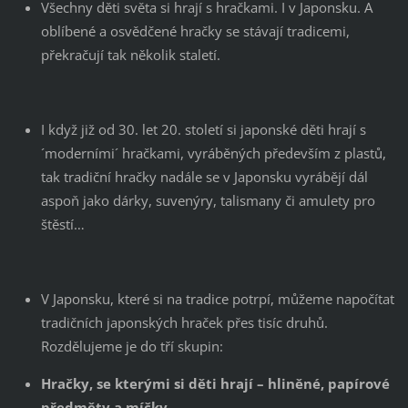
Všechny děti světa si hrají s hračkami. I v Japonsku. A
oblíbené a osvědčené hračky se stávají tradicemi,
překračují tak několik staletí.
I když již od 30. let 20. století si japonské děti hrají s
´moderními´ hračkami, vyráběných především z plastů,
tak tradiční hračky nadále se v Japonsku vyrábějí dál
aspoň jako dárky, suvenýry, talismany či amulety pro
štěstí…
V Japonsku, které si na tradice potrpí, můžeme napočítat
tradičních japonských hraček přes tisíc druhů.
Rozdělujeme je do tří skupin:
Hračky, se kterými si děti hrají – hliněné, papírové
předměty a míčky…