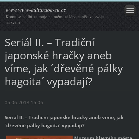
www.www-kulturaok-eu.cz
Komu se nelíbí za moje na mém, ať lépe napíše za svoje
na svém
Seriál II. – Tradiční
japonské hračky aneb
víme, jak ´dřevěné pálky
hagoita´ vypadají?
05.06.2013 15:06
Seriál II. – Tradiční japonské hračky aneb víme, jak
´dřevěné pálky hagoita´ vypadají?
Muzeum hlavního města