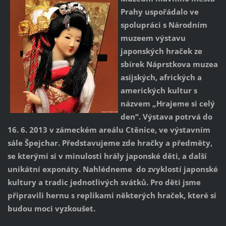
Prahy uspořádalo ve
spolupráci s Národním
muzeem výstavu
japonských hraček ze
sbírek Náprstkova muzea
asijských, afrických a
amerických kultur s
názvem „Hrajeme si celý
den“. Výstava potrvá do
16. 6. 2013 v zámeckém areálu Ctěnice, ve výstavním
sále Špejchar. Představujeme zde hračky a předměty,
se kterými si v minulosti hrály japonské děti, a další
unikátní exponáty. Nahlédneme do zvyklostí japonské
kultury a tradic jednotlivých svátků. Pro děti jsme
připravili hernu s replikami některých hraček, které si
budou moci vyzkoušet.