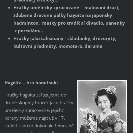
Hračky umělecky zpracované - malovaní draci,
zdobené dřevěné pálky hagoita na japonský
badminton, masky pro tradiční divadlo, panenky
z porcelánu…
Hračky jako talismany - skládanky, dřevoryty,
kultovní předměty, momotaro, daruma
Hagoita – hra hanetsuki
Hračky hagoita zařazujeme do
druhé skupiny hraček jako hračky
umělecky zpracované, jejichž
kořeny můžeme najít už v 17.
století. Jsou to dokonale řemeslně