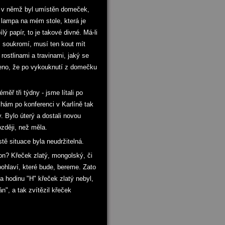
el, v němž byl umístěn domeček,
lampa na mém stole, která je
ý papír, to je takové divné. Má-li
s soukromí, musí ten kout mít
rostlinami a travinami, jaký se
učeno, že po vykouknutí z domečku
měř tři týdny - jsme lítali po
chám po konferenci v Karlíně tak
. Bylo úterý a dostali novou
zději, než měla.
tě situace byla neudržitelná.
on? Křeček zlatý, mongolský, či
ohlaví, které bude, bereme. Zato
 a hodinu "H" křeček zlatý nebyl,
n", a tak zvítězil křeček