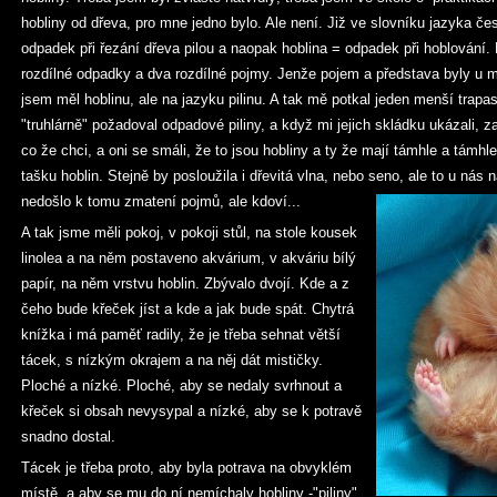
hobliny od dřeva, pro mne jedno bylo. Ale není. Již ve slovníku jazyka če
odpadek při řezání dřeva pilou a naopak hoblina = odpadek při hoblování. 
rozdílné odpadky a dva rozdílné pojmy. Jenže pojem a představa byly u
jsem měl hoblinu, ale na jazyku pilinu. A tak mě potkal jeden menší trap
"truhlárně" požadoval odpadové piliny, a když mi jejich skládku ukázali, 
co že chci, a oni se smáli, že to jsou hobliny a ty že mají támhle a támhl
tašku hoblin. Stejně by posloužila i dřevitá vlna, nebo seno, ale to u n
nedošlo k tomu zmatení pojmů, ale kdoví...
A tak jsme měli pokoj, v pokoji stůl, na stole kousek
linolea a na něm postaveno akvárium, v akváriu bílý
papír, na něm vrstvu hoblin. Zbývalo dvojí. Kde a z
čeho bude křeček jíst a kde a jak bude spát. Chytrá
knížka i má paměť radily, že je třeba sehnat větší
tácek, s nízkým okrajem a na něj dát mističky.
Ploché a nízké. Ploché, aby se nedaly svrhnout a
křeček si obsah nevysypal a nízké, aby se k potravě
snadno dostal.
Tácek je třeba proto, aby byla potrava na obvyklém
místě, a aby se mu do ní nemíchaly hobliny -"piliny".