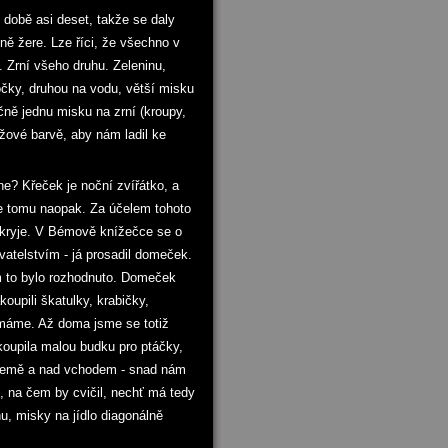
 době asi deset, takže se daly
ně žere. Lze říci, že všechno v
. Zrní všeho druhu. Zeleninu,
ločky, druhou na vodu, větší misku
čně jednu misku na zrní (kroupy,
nžové barvě, aby nám ladil ke
e? Křeček je noční zvířátko, a
 je tomu naopak. Za účelem tohoto
 skryje. V Bémově knížečce se o
atelstvím - já prosadil domeček.
ím to bylo rozhodnuto. Domeček
oupili škatulky, krabičky,
 máme. Až doma jsme se totiž
 koupila malou budku pro ptáčky,
e země a nad vchodem - snad nám
, na čem by cvičil, nechť má tedy
u, misky na jídlo diagonálně