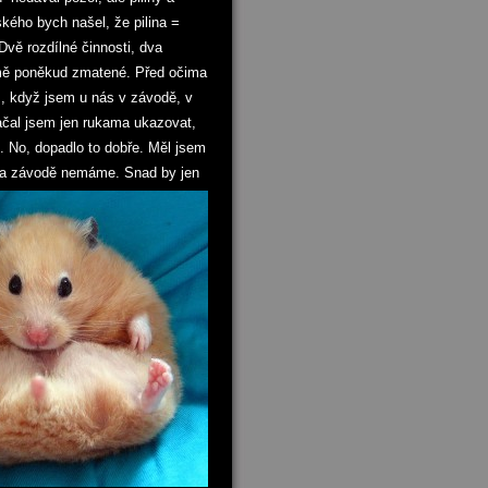
ského bych našel, že pilina =
Dvě rozdílné činnosti, dva
 mě poněkud zmatené. Před očima
as, když jsem u nás v závodě, v
začal jsem jen rukama ukazovat,
e. No, dopadlo to dobře. Měl jsem
ás na závodě nemáme. Snad by jen