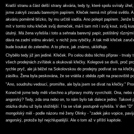
Kratší stranu a část delší strany akvária, tedy ty, které spolu svíraly úh
jsme zakryli zezadu barevným papírem. Křeček nemá mít přímé světlo. A 
akváriu poměrně blízko, by mu určitě vadila. Ano polepit papírem. Jenže bíl
mít v tomto rohu křeček svůj domeček, má-li tam mít i svůj kout, svůj ku
útulný. Má žena vyřešila i toto a sehnala barevný papír, potištěný různými 
dává na zadní stěnu akvárií, v nichž jsou rybičky. A tak měl křeček zar
bude koukat do zeleného. A to přece, jak známo, uklidňuje.
Chybělo tedy již jen jediné. Křeček. Po celou dobu těchto příprav - trvaly té
všech prodejnách zvířátek a okukovali křečky. Kolegové se divili, proč pr
rychle pryč, ale já běžel na Sokolovskou do prodejny podívat se na křečky
zásilku. Žena byla peskována, že se vrátila z oběda zpět na pracoviště po
"Ano, soudruhu vedoucí, promiňte, ale byla jsem se dívat na křečky." Pros
Konečně jsme tedy měli všechno a přípravy mohly vyvrcholit. Ona, nebo 
angorský? Tedy, zda ona nebo on, to nám bylo tak dalece jedno. Takové p
otázka druhu už byla složitější. I ta se však postupně vyřešila. V den "D"
mongolský měl - podle názoru mé ženy Olinky - "zadek jako vopice, pavijá
angorský, protože byl nejchlupatější. Ale o tom až v příští kapitole.