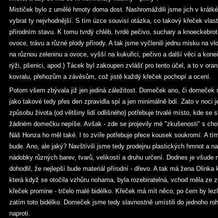
Mističek bylo z umělé hmoty doma dost. Nashromáždili jsme jich v krátké
vybrat ty nejvhodnější. S tím úzce souvisí otázka, co takový křeček vlast
přírodním stavu. K tomu tvrdý chléb, tvrdé pečivo, suchary a knoeckebrot
ovoce, trávu a různé plody přírody. A tak jsme vyčlenili jednu misku na v
na různou zeleninu a ovoce, vyšší na kukuřici, pečivo a další věci a kone
rýži, pšenici, apod.) Tácek byl zakoupen zvlášť pro tento účel, a to v ora
kovralu, přehozům a závěsům, což jistě každý křeček pochopí a ocení.
Potom všem zbývala již jen jediná záležitost. Domeček ano, či domeček n
jako takové tedy přes den zpravidla spí a jen minimálně bdí. Zato v noci
způsobu života (od většiny lidí odlišného) potřebuje trvalé místo, kde se
žádném domečku nepíše. Avšak - zde se projevily mé "zkušenosti" s chov
Náš Honza ho měl také. I to zvíře potřebuje přece kousek soukromí. A t
bude. Ano, ale jaký? Navštívili jsme tedy prodejnu plastických hmnot a nak
nádobky různých barev, tvarů, velikostí a druhu určení. Dodnes je všude
dohodlil, že nejlepší bude materiál přírodní - dřevo. A tak má žena Olinka
která když se otočila vzhůru nohama, byla rozebiratelná, vchod měla z
křeček promine - trčelo malé bidélko. Křeček má mít něco, po čem by lezl
zatím toto bidélko. Domeček jsme tedy slavnostně umístili do jednoho roh
naproti.