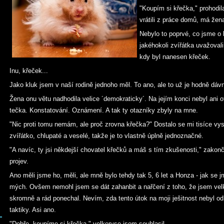
"Koupím si křečka," prohodi
vrátili z práce domů, má žen
Nebylo to poprvé, co jsme o 
jakéhokoli zvířátka uvažoval
kdy byl nanesen křeček.
Inu, křeček...
Jako kluk jsem v naší rodině jednoho měl. To ano, ale to už je hodně dáv
Žena onu větu nadhodila velice ´demokraticky´. Na jejím konci nebyl ani ot
tečka. Konstatování. Oznámení. A tak ty otazníky zbyly na mne.
"Nic proti tomu nemám, ale proč zrovna křečka?" Dostalo se mi tisíce vysv
zvířátko, chlupaté a veselé, takže je to vlastně úplně jednoznačné.
"A navíc, ty jsi někdejší chovatel křečků a máš s tím zkušenosti," zakon
projev.
Ano měli jsme ho, měli, ale mně bylo tehdy tak 5, 6 let a Honza - jak se j
mých. Ovšem nemohl jsem se dát zahanbit a nařčení z toho, že jsem velk
skromně a rád ponechal. Nevím, zda tento útok na moji ješitnost nebyl 
taktiky. Asi ano.
"Dobře, koupíme si křečka," velkoryse jsem souhlasil.