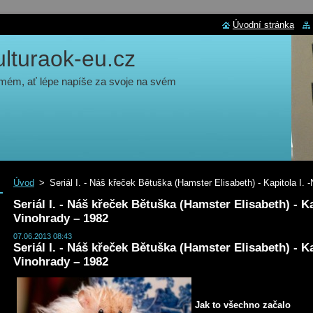
Úvodní stránka
turaok-eu.cz
 mém, ať lépe napíše za svoje na svém
Úvod
>
Seriál I. - Náš křeček Bětuška (Hamster Elisabeth) - Kapitola I.
Seriál I. - Náš křeček Bětuška (Hamster Elisabeth) - Ka
Vinohrady – 1982
07.06.2013 08:43
Seriál I. - Náš křeček Bětuška (Hamster Elisabeth) - K
Vinohrady – 1982
Jak to všechno začalo