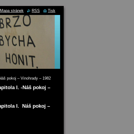
Mapa stránek
RSS
Tisk
 -Náš pokoj – Vinohrady – 1982
pitola I. -Náš pokoj –
apitola I. Náš pokoj –