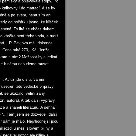
ůzné pamlsky a objevovala stopy. Po
o knihovny i do matrací. A že by
adně a po svém, nemusím ani
tedy od počátku jasno, že křeček
 lepená. To lité se občas tlakem
ro křečka není třeba voda, a tudíž
ěstí I. P. Pavlova měli dokonce
m. Cena také 270,- Kč. Jenže
 kam s ním? Možnost byla jediná.
 - se k němu nebudeme muset
 Ať už jde o šití, vaření,
l ušetřen této vědecké přípravy.
jak se ukázalo, velmi záhy
n. autora). A tak další výpravy
 a sháněli literaturu. A sehnali.
PN. Tam jsem se dozvěděli další
ír sám je málo. Nejvhodnější jsou
il rozdílu mezi slovem piliny a
´ nedával pozor, ale piliny a