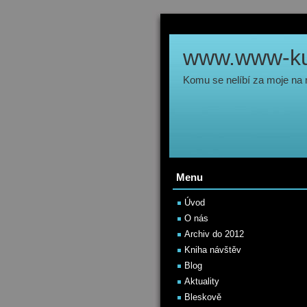
www.www-kul
Komu se nelíbí za moje na
Menu
Úvod
O nás
Archiv do 2012
Kniha návštěv
Blog
Aktuality
Bleskově