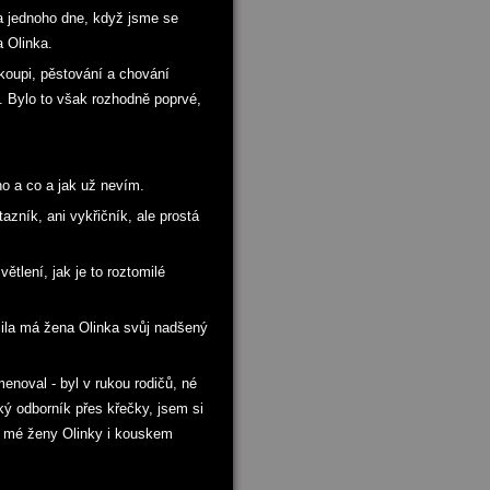
la jednoho dne, když jsme se
a Olinka.
koupi, pěstování a chování
i. Bylo to však rozhodně poprvé,
no a co a jak už nevím.
azník, ani vykřičník, ale prostá
ětlení, jak je to roztomilé
čila má žena Olinka svůj nadšený
menoval - byl v rukou rodičů, né
ý odborník přes křečky, jsem si
od mé ženy Olinky i kouskem