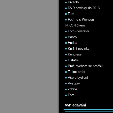
Divadlo
DVD novinky do 2013
Film
Fotíme s Wencou
NIKONíčkem
Foto - výstavy
Hobby
Hudba
Knižní novinky
Kongresy
Ostatní
Proč bychom se netěšili
Tlukot srdcí
Vše o bydlení
Výstavy
Zdraví
Fóra
Vyhledávání