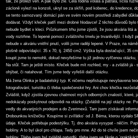
tak, že prolezl ven. A pak bylo zle. Celá rodina volala a pátrala, líčila r
zácloně vylezl na konzoli, ukryl se za skříň, pod koberec, do kredence, d
se tento samozvaný domácí pán ve svém novém prostředí zabydlel důkl
dodávat. Vždyť křeček patří mezi drobné hlodavce! Z těchto důvodů bylo 
nebude bydlet v kleci. Průzkumem trhu jsme zjistili, že jsou akvária litá a
vody roztrhne. To lepené pomocí zvláštního tmelu je trvanlivější. I když p
nebude v akváriu vnitřní pnutí, volili jsme raději lepené. V Praze, na nám
plošně odpovídající. 35 x 70, tj. 2450 cm2. Výška byla dostačující, 35 c
koupit jsme to nemohli, dokud nevyřešíme tu již jednou vyřčenou otázku,
Na stůl. Tam je ještě místo. Křeček bude mít rozhled, my - a zvláště já
ohýbat, či natahovat. Tím jsme tedy vyřešili další otázku.
Má žena Olinka je badatelský typ. K ničemu nepřistupuje nevybavena teorií.
fotografování, turistiku či třeba společenské hry. Ani chov křečka nezůsta
Zvláště, když zjistila zjevnou chatrnost mých odborných znalostí, které, 
nedokázaly poskytnout odpovědi na otázky. (Zvláště na její otázky ne. Poz
vedly do akvarijních prodejen a do Zverimexů. Tam jsem získávali informace
Drobounkou knížečku ´Koupíme si zvířátko´ od J. Béma, kterou vydalo S
údaje. Křeček potřebuje podestýlku. Tj. dno akvária vysypat - něčím. Pap
hobliny. A to byl úkol pro chlapa. Tedy pro mne. Až do té chvíle jsem nečin
hobliny. Třeba jsem byl zvláště natvrdlý, třeba jsem ve škole o ´praktikách