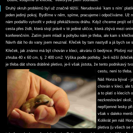
Druhý okruh problémů byl už značně těžší. Nerudovské ´kam s ním´ plat
jeden jediný pokoj. Bydlíme v něm, spíme, pracujeme i odpočíváme. Už n
nám podařilo vytvořit v pokoji překážkovou dráhu. Když chceme projít od 
cesta přes židli, která stojí právě v té jediné uličce, která zbývá mezi o
konferenčním. Zatím jsem mladí a pohybu nám je třeba, ale kam s křečk
Návrh dát ho do vany jsem neuznal. Křeček by tam nastydl a já bych se s 
Křeček, jak známo má být chován v kleci, akváriu či bedýnce. Plošný roz
zhruba 40 x 60 cm, tj. 2 400 cm2. Výška podle potřeby. Je-li nižší (křeček
je třeba dát shora drátěné pletivo, je-li však jistota, že tento podnikavý 
cestu, není to třeba.
Náš Honza býval - ja
chován v kleci, ale t
a to platí o klecích
nezkreslování okolí
nepříjemné lesky při
však v daleko menší
Kolikrát jen náš Ho
pletiva (u všech se 