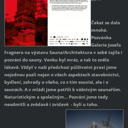
Čekat se dalo
mnohé.
Pozvánka
Galerie Josefa
Fragnera na výstavu Sauna/Architektura v sobě tajila i
pozvání do sauny. Venku byl mráz, a tak to znělo
lákavě. Vždyť v naší předchozí půlživotní praxi jsme
nejednou psali nejen o všech aspektech stavebnictví,
bydlení, zahrady a všeho, co s tím souvisí, ale i o
saunách. A v mládí jsme patřili k vášnivým saunařům.
Naturistickým a společným… Pozvání jsme tedy
neodmítli a zvědavě i zvídavě - byli u toho.