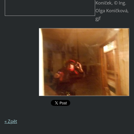
Koníček, © Ing.
Olga Koníčková,
gjf
« Zpět