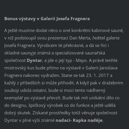
Bonus výstavy v Galerii Josefa Fragnera
A ještě musíme dodat něco o oné konkrétní kabinové sauně,
v níž podstoupil svou prezentaci Dan Merta, ředitel galerie
Josefa Fragnera. Výrobcem té překrásné, a dá se říci i
skladné saunyje známá a specializované saunařská
společnost
Dyntar
, a jde o její typ - Mayo. A právě tenhle
mistrovský kus bude přímo na výstavě v Galerii Jaroslava
Fragnera nakonec vydražen. Stane se tak 23. 1. 2017 a
každý z přišedších si může přihodit. A když pak v dražebním
souboji udolá ostatní, bude si moci tento nádherný
exemplář po výstavě převzít. Bude tak mít unikátní dílo co
do designu, špičkový výrobek co do funkce a ještě udělá
dobrý skutek. Získané prostředky totiž věnuje společnost
Dyntar v plné výši známé
nadaci- Kapka naděje
.