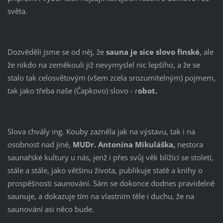
světa.
Dozvěděli jsme se od něj, že
sauna je sice slovo finské
, ale
že nikdo na zeměkouli již nevymyslel nic lepšího, a že se
stalo tak celosvětovým (všem zcela srozumitelným) pojmem,
tak jako třeba naše (Čapkovo) slovo - r
obot.
Slova chvály ing. Kouby zazněla jak na výstavu, tak i na
osobnost nad jiné,
MUDr. Antonína Mikuláška,
nestora
saunařské kultury u nás, jenž i přes svůj věk blížící se století,
stále a stále, jako většinu života, publikuje statě a knihy o
prospěšnosti saunování. Sám se dokonce dodnes pravidelně
saunuje, a dokazuje tím na vlastním těle i duchu, že na
saunování asi něco bude.