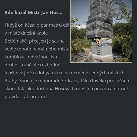
Kde kázal Mistr Jan Hus…
I když on kázal o pár metrů dál
v místě dnešní kaple
Betlémské, přec jen je sauna
vedle tohoto památného místa
kombinací odvážnou. Na
druhé straně ale rozhodně
lepší než jiné rádobyatrakce na neméně cenných místech
Prahy. Sauna je mimořádně zdravá, tělu člověka prospěšná
skoro tak jako duši ona Husova tvrdošíjná pravda a nic než
pravda. Tak proč ne!