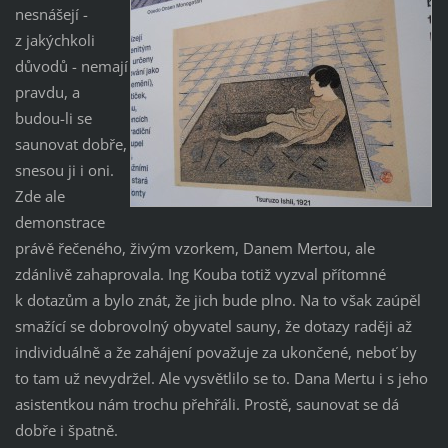
nesnášejí -
z jakýchkoli
důvodů - nemají
pravdu, a
budou-li se
saunovat dobře,
snesou ji i oni.
Zde ale
demonstrace
právě řečeného, živým vzorkem, Danem Mertou, ale
zdánlivě zahaprovala. Ing Kouba totiž vyzval přítomné
k dotazům a bylo znát, že jich bude plno. Na to však zaúpěl
smažící se dobrovolný obyvatel sauny, že dotazy raději až
individuálně a že zahájení považuje za ukončené, neboť by
to tam už nevydržel. Ale vysvětlilo se to. Dana Mertu i s jeho
asistentkou nám trochu přehřáli. Prostě, saunovat se dá
dobře i špatně.