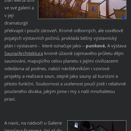
ve své galerii a
v její
dramaturgii
překvapit i poučit zároveň. Kromě odborných, ale osvětově
pojatých výstavních počinů, prokládá běžný výstavnický
plán i výstavami - které označuje jako –
punkové.
A výstava
Sauna/Architektura
kromě úžasně zajímavého průletu dějin
saunování, mapujícího celou planetu s jejími civilizacemi
odedávna až podnes, nabízí návštěvníkům i vzorové
projekty a realizace saun, stejně jako sauny až kuriózní a
přesto funkční. Soubornost a ucelenost poučí jistě i relativně
poučeného diváka, jakým jsme i my s naší mnohaletou
praxí.
A navíc, na nádvoří u Galerie
Jaroslava Fragnera, ční až do