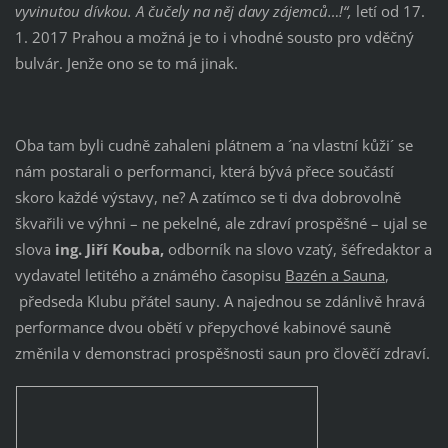
vyvinutou dívkou. A čučely na něj davy zájemců…!“,
letí od 17.
1. 2017 Prahou a možná je to i vhodné sousto pro vděčný
bulvár. Jenže ono se to má jinak.
Oba tam byli cudně zahaleni plátnem a ´na vlastní kůži´ se
nám postarali o performanci, která bývá přece součástí
skoro každé výstavy, ne? A zatímco se ti dva dobrovolně
škvařili ve výhni – ne pekelné, ale zdraví prospěšné – ujal se
slova
ing. Jiří Kouba,
odborník na slovo vzatý, šéfredaktor a
vydavatel letitého a známého časopisu
Bazén a Sauna
,
předseda Klubu přátel sauny. A najednou se zdánlivě hravá
performance dvou obětí v přepychové kabinové sauně
změnila v demonstraci prospěšnosti saun pro člověčí zdraví.