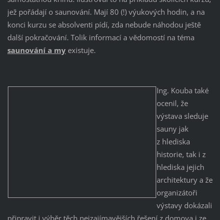
jež pořádají o saunování. Mají 80 (!) výukových hodin, a na
konci kurzu se absolventi pídí, zda nebude náhodou ještě
další pokračování. Tolik informací a vědomostí na téma
saunování a my
existuje.
Ing. Kouba také
ocenil, že
výstava sleduje
sauny jak
z hlediska
historie, tak i z
hlediska jejich
architektury a že
organizátoři
výstavy dokázali
připravit i výběr těch nejzajímavějších řešení z domova i ze