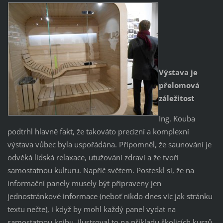
Výstava je
přelomová
záležitost
Ing. Kouba
podtrhl hlavně fakt, že takováto precizní a komplexní
výstava vůbec byla uspořádána. Připomněl, že saunování je
odvěká lidská relaxace, utužování zdraví a že tvoří
samostatnou kulturu. Napříč světem. Posteskl si, že na
informační panely musely být připraveny jen
jednostránkové informace (neboť nikdo dnes víc jak stránku
textu nečte), i když by mohl každý panel vydat na
samostatnou knihu. Ilustroval to na příkladu školicích kurzů,