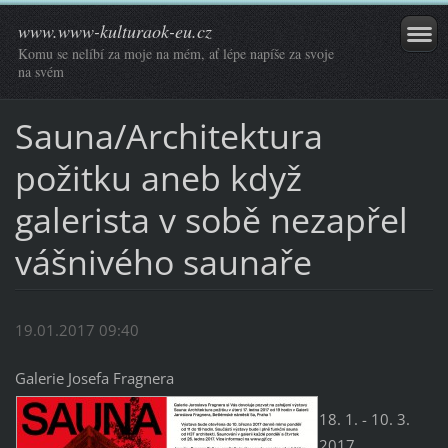
www.www-kulturaok-eu.cz
Komu se nelíbí za moje na mém, ať lépe napíše za svoje
na svém
Sauna/Architektura
požitku aneb když
galerista v sobě nezapřel
vášnivého saunaře
19.01.2017 09:40
Galerie Josefa Fragnera
18. 1. - 10. 3.
2017