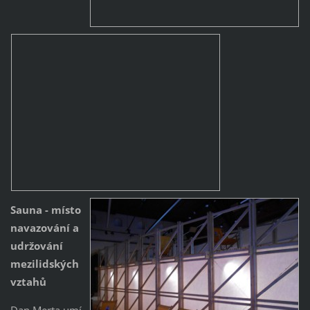
Sauna - místo
navazování a
udržování
mezilidských
vztahů
Dan Merta umí