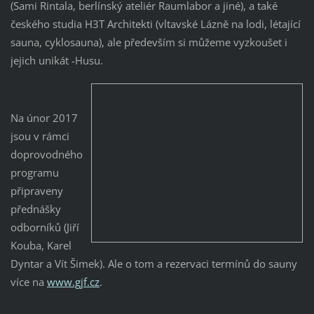
(Sami Rintala, berlínský ateliér Raumlabor a jiné), a také
českého studia H3T Architekti (vltavské Lázně na lodi, létající
sauna, cyklosauna), ale především si můžeme vyzkoušet i
jejich unikát -Husu.
Na únor 2017
jsou v rámci
doprovodného
programu
připraveny
přednášky
odborníků (Jiří
Kouba, Karel
Dyntar a Vít Šimek). Ale o tom a rezervaci termínů do sauny
více na
www.gjf.cz
.