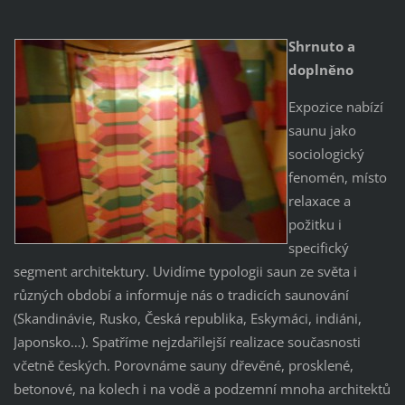
Shrnuto a
doplněno
Expozice nabízí
saunu jako
sociologický
fenomén, místo
relaxace a
požitku i
specifický
segment architektury. Uvidíme typologii saun ze světa i
různých období a informuje nás o tradicích saunování
(Skandinávie, Rusko, Česká republika, Eskymáci, indiáni,
Japonsko…). Spatříme nejzdařilejší realizace současnosti
včetně českých. Porovnáme sauny dřevěné, prosklené,
betonové, na kolech i na vodě a podzemní mnoha architektů